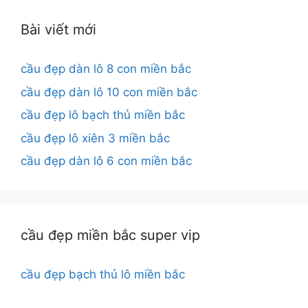
Bài viết mới
cầu đẹp dàn lô 8 con miền bắc
cầu đẹp dàn lô 10 con miền bắc
cầu đẹp lô bạch thủ miền bắc
cầu đẹp lô xiên 3 miền bắc
cầu đẹp dàn lô 6 con miền bắc
cầu đẹp miền bắc super vip
cầu đẹp bạch thủ lô miền bắc