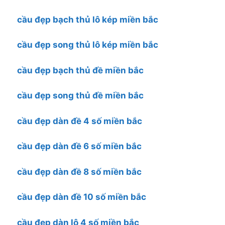
cầu đẹp bạch thủ lô kép miền bắc
cầu đẹp song thủ lô kép miền bắc
cầu đẹp bạch thủ đề miền bắc
cầu đẹp song thủ đề miền bắc
cầu đẹp dàn đề 4 số miền bắc
cầu đẹp dàn đề 6 số miền bắc
cầu đẹp dàn đề 8 số miền bắc
cầu đẹp dàn đề 10 số miền bắc
cầu đẹp dàn lô 4 số miền bắc