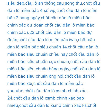
siêu đẹp
,
cầu lô ăn thông
,
cau song thu
,
chốt cầu
dàn lô miền bắc 4 số vip
,
chốt cầu dàn lô miền
bắc 7 hàng ngày
,
chốt cầu dàn lô miền bắc
chính xác dự đoán
,
chốt cầu dàn lô miền bắc
chính xác u23
,
chốt cầu dàn lô miền bắc dự
đoán
,
chốt cầu dàn lô miền bắc iwin
,
chốt cầu
dàn lô miền bắc siêu chuẩn 14
,
chốt cầu dàn lô
miền bắc siêu chuẩn chiều nay
,
chốt cầu dàn lô
miền bắc siêu chuẩn cực chuẩn
,
chốt cầu dàn lô
miền bắc siêu chuẩn hàng ngày
,
chốt cầu dàn lô
miền bắc siêu chuẩn ông nội
,
chốt cầu dàn lô
miền bắc xôi
,
chốt cầu dàn lô miền bắc
youtube
,
chốt cầu dàn lô xsmb chính xác
24
,
chốt cầu dàn lô xsmb chính xác bao
nhiêu
,
chốt cầu dàn lô xsmb chính xác kz
,
chốt