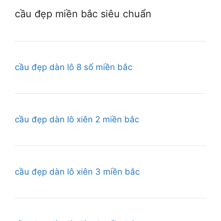
cầu đẹp miền bắc siêu chuẩn
cầu đẹp dàn lô 8 số miền bắc
cầu đẹp dàn lô xiên 2 miền bắc
cầu đẹp dàn lô xiên 3 miền bắc