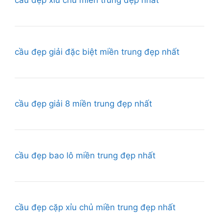
cầu đẹp xỉu chủ miền trung đẹp nhất
cầu đẹp giải đặc biệt miền trung đẹp nhất
cầu đẹp giải 8 miền trung đẹp nhất
cầu đẹp bao lô miền trung đẹp nhất
cầu đẹp cặp xỉu chủ miền trung đẹp nhất