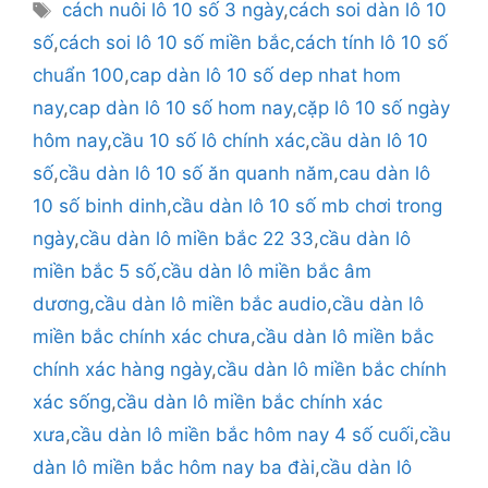
Thẻ
cách nuôi lô 10 số 3 ngày
,
cách soi dàn lô 10
số
,
cách soi lô 10 số miền bắc
,
cách tính lô 10 số
chuẩn 100
,
cap dàn lô 10 số dep nhat hom
nay
,
cap dàn lô 10 số hom nay
,
cặp lô 10 số ngày
hôm nay
,
cầu 10 số lô chính xác
,
cầu dàn lô 10
số
,
cầu dàn lô 10 số ăn quanh năm
,
cau dàn lô
10 số binh dinh
,
cầu dàn lô 10 số mb chơi trong
ngày
,
cầu dàn lô miền bắc 22 33
,
cầu dàn lô
miền bắc 5 số
,
cầu dàn lô miền bắc âm
dương
,
cầu dàn lô miền bắc audio
,
cầu dàn lô
miền bắc chính xác chưa
,
cầu dàn lô miền bắc
chính xác hàng ngày
,
cầu dàn lô miền bắc chính
xác sống
,
cầu dàn lô miền bắc chính xác
xưa
,
cầu dàn lô miền bắc hôm nay 4 số cuối
,
cầu
dàn lô miền bắc hôm nay ba đài
,
cầu dàn lô