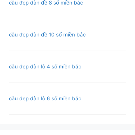
cầu đẹp dàn đề 8 số miền bắc
cầu đẹp dàn đề 10 số miền bắc
cầu đẹp dàn lô 4 số miền bắc
cầu đẹp dàn lô 6 số miền bắc