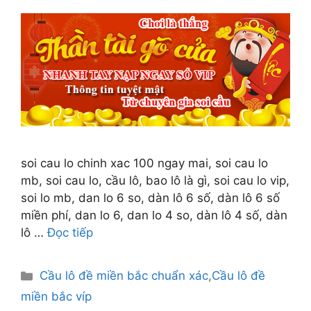
soi cau lo chinh xac 100 ngay mai, soi cau lo
mb, soi cau lo, cầu lô, bao lô là gì, soi cau lo vip,
soi lo mb, dan lo 6 so, dàn lô 6 số, dàn lô 6 số
miền phí, dan lo 6, dan lo 4 so, dàn lô 4 số, dàn
lô …
Đọc tiếp
Danh
Cầu lô đề miền bắc chuẩn xác
,
Cầu lô đề
mục
miền bắc víp