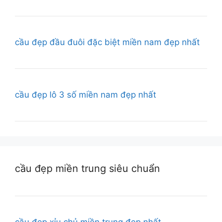
cầu đẹp đầu đuôi đặc biệt miền nam đẹp nhất
cầu đẹp lô 3 số miền nam đẹp nhất
cầu đẹp miền trung siêu chuẩn