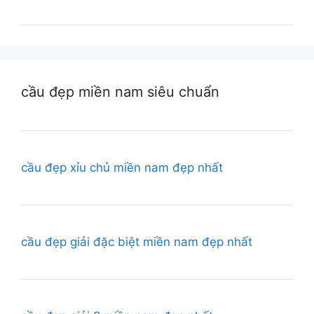
cầu đẹp miền nam siêu chuẩn
cầu đẹp xỉu chủ miền nam đẹp nhất
cầu đẹp giải đặc biệt miền nam đẹp nhất