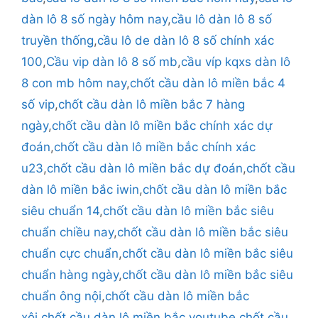
dàn lô 8 số ngày hôm nay
,
cầu lô dàn lô 8 số
truyền thống
,
cầu lô de dàn lô 8 số chính xác
100
,
Cầu vip dàn lô 8 số mb
,
cầu víp kqxs dàn lô
8 con mb hôm nay
,
chốt cầu dàn lô miền bắc 4
số vip
,
chốt cầu dàn lô miền bắc 7 hàng
ngày
,
chốt cầu dàn lô miền bắc chính xác dự
đoán
,
chốt cầu dàn lô miền bắc chính xác
u23
,
chốt cầu dàn lô miền bắc dự đoán
,
chốt cầu
dàn lô miền bắc iwin
,
chốt cầu dàn lô miền bắc
siêu chuẩn 14
,
chốt cầu dàn lô miền bắc siêu
chuẩn chiều nay
,
chốt cầu dàn lô miền bắc siêu
chuẩn cực chuẩn
,
chốt cầu dàn lô miền bắc siêu
chuẩn hàng ngày
,
chốt cầu dàn lô miền bắc siêu
chuẩn ông nội
,
chốt cầu dàn lô miền bắc
xôi
,
chốt cầu dàn lô miền bắc youtube
,
chốt cầu