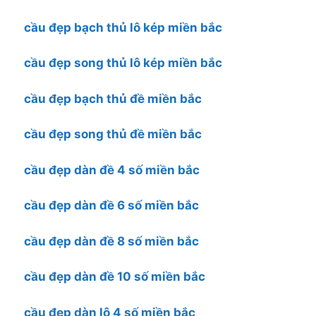
cầu đẹp bạch thủ lô kép miền bắc
cầu đẹp song thủ lô kép miền bắc
cầu đẹp bạch thủ đề miền bắc
cầu đẹp song thủ đề miền bắc
cầu đẹp dàn đề 4 số miền bắc
cầu đẹp dàn đề 6 số miền bắc
cầu đẹp dàn đề 8 số miền bắc
cầu đẹp dàn đề 10 số miền bắc
cầu đẹp dàn lô 4 số miền bắc