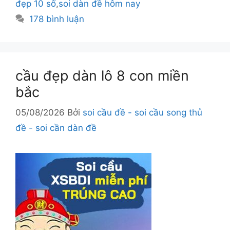
đẹp 10 số
,
soi dàn đề hôm nay
178 bình luận
cầu đẹp dàn lô 8 con miền
bắc
05/08/2026
Bởi
soi cầu đề - soi cầu song thủ
đề - soi cần dàn đề