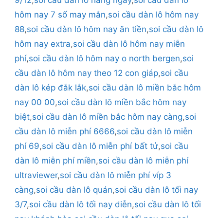
9/12
,
soi cầu dàn lô hàng ngày
,
soi cầu dàn lô
hôm nay 7 số may mắn
,
soi cầu dàn lô hôm nay
88
,
soi cầu dàn lô hôm nay ăn tiền
,
soi cầu dàn lô
hôm nay extra
,
soi cầu dàn lô hôm nay miễn
phí
,
soi cầu dàn lô hôm nay o north bergen
,
soi
cầu dàn lô hôm nay theo 12 con giáp
,
soi cầu
dàn lô kép đắk lắk
,
soi cầu dàn lô miền bắc hôm
nay 00 00
,
soi cầu dàn lô miền bắc hôm nay
biệt
,
soi cầu dàn lô miền bắc hôm nay càng
,
soi
cầu dàn lô miễn phí 6666
,
soi cầu dàn lô miễn
phí 69
,
soi cầu dàn lô miễn phí bất tử
,
soi cầu
dàn lô miễn phí miền
,
soi cầu dàn lô miễn phí
ultraviewer
,
soi cầu dàn lô miễn phí víp 3
càng
,
soi cầu dàn lô quán
,
soi cầu dàn lô tối nay
3/7
,
soi cầu dàn lô tối nay diễn
,
soi cầu dàn lô tối