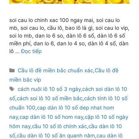
soi cau lo chinh xac 100 ngay mai, soi cau lo
mb, soi cau lo, cầu lô, bao lô là gì, soi cau lo vip,
soi lo mb, dan lo 6 so, dàn lô 6 số, dàn lô 6 số
miền phí, dan lo 6, dan lo 4 so, dàn lô 4 số, dàn
lô …
Đọc tiếp
Danh
Cầu lô đề miền bắc chuẩn xác
,
Cầu lô đề
mục
miền bắc víp
Thẻ
cách nuôi lô 10 số 3 ngày
,
cách soi dàn lô 10
số
,
cách soi lô 10 số miền bắc
,
cách tính lô 10 số
chuẩn 100
,
cap dàn lô 10 số dep nhat hom
nay
,
cap dàn lô 10 số hom nay
,
cặp lô 10 số ngày
hôm nay
,
cầu 10 số lô chính xác
,
cầu dàn lô 10
số
,
cầu dàn lô 10 số ăn quanh năm
,
cau dàn lô