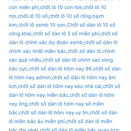
con miễn phí
,
chốt lô 10 con rbk
,
chốt lô 10
mb
,
chốt lô 10 số
,
chốt lô 10 số rồng bạch
kim
,
chốt lô xsmb 10 con
,
Chốt số dàn lô 10 số
công khai
,
chốt số dàn lô 5 số miễn phí
,
chốt số
dàn lô chính xác dự đoán xsmb
,
chốt số dàn lô
chính xác nhất miền bắc
,
chốt số dàn lô chính
xác quá nhiều
,
chốt số dàn lô chính xác vòng
bắc cực
,
chốt số dàn lô hôm nay 96
,
chốt số dàn
lô hôm nay admin
,
chốt số dàn lô hôm nay âm
lich
,
chốt số dàn lô hôm nay kèo nhà cái
,
chốt số
dàn lô hôm nay miền bắc
,
chốt số dàn lô hôm
nay ông
,
chốt số dàn lô hôm nay số miền
bắc
,
chốt số dàn lô hôm nay uy tín
,
chốt số dàn
lô miền bắc âu miễn phí
,
chốt số dàn lô miền
bắc đại phát
,
chốt số dàn lô miền bắc quay trực