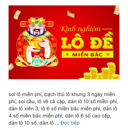
soi lô miễn phí, bạch thủ lô khung 3 ngày miễn
phí, soi cầu, lô về cả cặp, dàn lô 10 số miền phí,
dàn lô xiên 3, lô 6 số miền bắc miễn phí, dàn lô
4 số miền bắc miễn phí, dàn lô 6 số cao cấp,
dàn lô 10 số, dàn lô …
Đọc tiếp