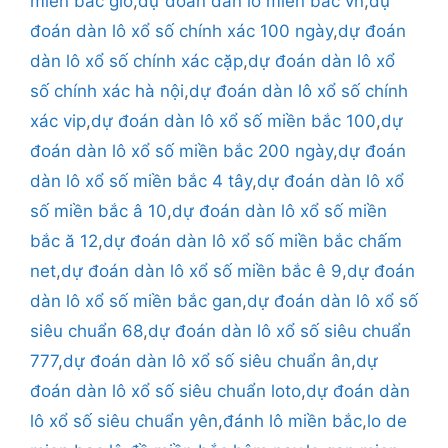
miền bắc giờ
,
dự đoán dàn lô miền bắc vn
,
dự
đoán dàn lô xổ số chính xác 100 ngày
,
dự đoán
dàn lô xổ số chính xác cặp
,
dự đoán dàn lô xổ
số chính xác hà nội
,
dự đoán dàn lô xổ số chính
xác vip
,
dự đoán dàn lô xổ số miền bắc 100
,
dự
đoán dàn lô xổ số miền bắc 200 ngày
,
dự đoán
dàn lô xổ số miền bắc 4 tây
,
dự đoán dàn lô xổ
số miền bắc â 10
,
dự đoán dàn lô xổ số miền
bắc ă 12
,
dự đoán dàn lô xổ số miền bắc chấm
net
,
dự đoán dàn lô xổ số miền bắc ê 9
,
dự đoán
dàn lô xổ số miền bắc gan
,
dự đoán dàn lô xổ số
siêu chuẩn 68
,
dự đoán dàn lô xổ số siêu chuẩn
777
,
dự đoán dàn lô xổ số siêu chuẩn ân
,
dự
đoán dàn lô xổ số siêu chuẩn loto
,
dự đoán dàn
lô xổ số siêu chuẩn yên
,
đánh lô miền bắc
,
lo de