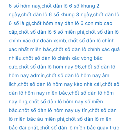
6 số hôm nay
,
chốt dàn lô 6 số khung 2
ngày
,
chốt dàn lô 6 số khung 3 ngày
,
chốt dàn lô
6 số là gì
,
chốt hôm nay dàn lô 6 con mb cao
cấp
,
chốt số dàn lô 5 số miễn phí
,
chốt số dàn lô
chính xác dự đoán xsmb
,
chốt số dàn lô chính
xác nhất miền bắc
,
chốt số dàn lô chính xác quá
nhiều
,
chốt số dàn lô chính xác vòng bắc
cực
,
chốt số dàn lô hôm nay 96
,
chốt số dàn lô
hôm nay admin
,
chốt số dàn lô hôm nay âm
lich
,
chốt số dàn lô hôm nay kèo nhà cái
,
chốt số
dàn lô hôm nay miền bắc
,
chốt số dàn lô hôm
nay ông
,
chốt số dàn lô hôm nay số miền
bắc
,
chốt số dàn lô hôm nay uy tín
,
chốt số dàn
lô miền bắc âu miễn phí
,
chốt số dàn lô miền
bắc đại phát
,
chốt số dàn lô miền bắc quay trực