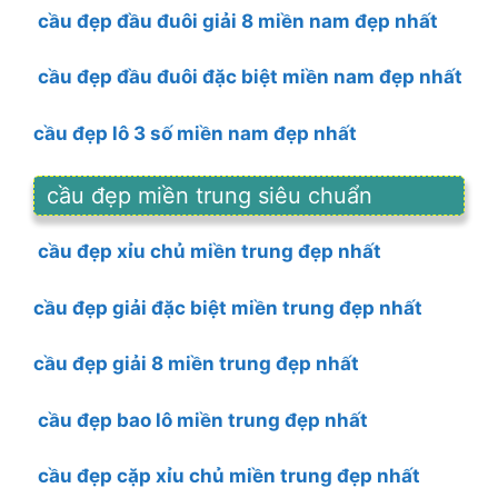
cầu đẹp đầu đuôi giải 8 miền nam đẹp nhất
cầu đẹp đầu đuôi đặc biệt miền nam đẹp nhất
cầu đẹp lô 3 số miền nam đẹp nhất
cầu đẹp miền trung siêu chuẩn
cầu đẹp xỉu chủ miền trung đẹp nhất
cầu đẹp giải đặc biệt miền trung đẹp nhất
cầu đẹp giải 8 miền trung đẹp nhất
cầu đẹp bao lô miền trung đẹp nhất
cầu đẹp cặp xỉu chủ miền trung đẹp nhất