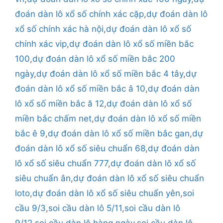
đoán dàn lô xổ số chính xác cặp
,
dự đoán dàn lô
xổ số chính xác hà nội
,
dự đoán dàn lô xổ số
chính xác vip
,
dự đoán dàn lô xổ số miền bắc
100
,
dự đoán dàn lô xổ số miền bắc 200
ngày
,
dự đoán dàn lô xổ số miền bắc 4 tây
,
dự
đoán dàn lô xổ số miền bắc â 10
,
dự đoán dàn
lô xổ số miền bắc ă 12
,
dự đoán dàn lô xổ số
miền bắc chấm net
,
dự đoán dàn lô xổ số miền
bắc ê 9
,
dự đoán dàn lô xổ số miền bắc gan
,
dự
đoán dàn lô xổ số siêu chuẩn 68
,
dự đoán dàn
lô xổ số siêu chuẩn 777
,
dự đoán dàn lô xổ số
siêu chuẩn ân
,
dự đoán dàn lô xổ số siêu chuẩn
loto
,
dự đoán dàn lô xổ số siêu chuẩn yên
,
soi
cầu 9/3
,
soi cầu dàn lô 5/11
,
soi cầu dàn lô