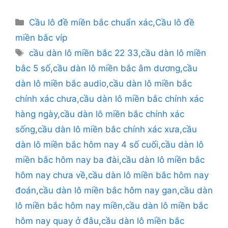
Danh
Cầu lô đề miền bắc chuẩn xác
,
Cầu lô đề
mục
miền bắc víp
Thẻ
cầu dàn lô miền bắc 22 33
,
cầu dàn lô miền
bắc 5 số
,
cầu dàn lô miền bắc âm dương
,
cầu
dàn lô miền bắc audio
,
cầu dàn lô miền bắc
chính xác chưa
,
cầu dàn lô miền bắc chính xác
hàng ngày
,
cầu dàn lô miền bắc chính xác
sống
,
cầu dàn lô miền bắc chính xác xưa
,
cầu
dàn lô miền bắc hôm nay 4 số cuối
,
cầu dàn lô
miền bắc hôm nay ba đài
,
cầu dàn lô miền bắc
hôm nay chưa về
,
cầu dàn lô miền bắc hôm nay
đoán
,
cầu dàn lô miền bắc hôm nay gan
,
cầu dàn
lô miền bắc hôm nay miền
,
cầu dàn lô miền bắc
hôm nay quay ở đâu
,
cầu dàn lô miền bắc