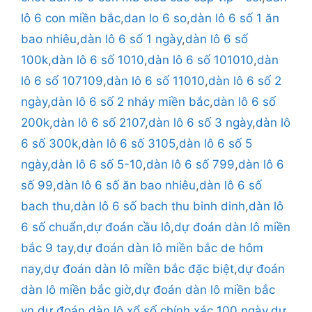
lô 6 con miền bắc
,
dan lo 6 so
,
dàn lô 6 số 1 ăn
bao nhiêu
,
dàn lô 6 số 1 ngày
,
dàn lô 6 số
100k
,
dàn lô 6 số 1010
,
dàn lô 6 số 101010
,
dàn
lô 6 số 107109
,
dàn lô 6 số 11010
,
dàn lô 6 số 2
ngày
,
dàn lô 6 số 2 nháy miền bắc
,
dàn lô 6 số
200k
,
dàn lô 6 số 2107
,
dàn lô 6 số 3 ngày
,
dàn lô
6 số 300k
,
dàn lô 6 số 3105
,
dàn lô 6 số 5
ngày
,
dàn lô 6 số 5-10
,
dàn lô 6 số 799
,
dàn lô 6
số 99
,
dàn lô 6 số ăn bao nhiêu
,
dàn lô 6 số
bach thu
,
dàn lô 6 số bach thu binh dinh
,
dàn lô
6 số chuẩn
,
dự đoán cầu lô
,
dự đoán dàn lô miền
bắc 9 tay
,
dự đoán dàn lô miền bắc de hôm
nay
,
dự đoán dàn lô miền bắc đặc biệt
,
dự đoán
dàn lô miền bắc giờ
,
dự đoán dàn lô miền bắc
vn
,
dự đoán dàn lô xổ số chính xác 100 ngày
,
dự