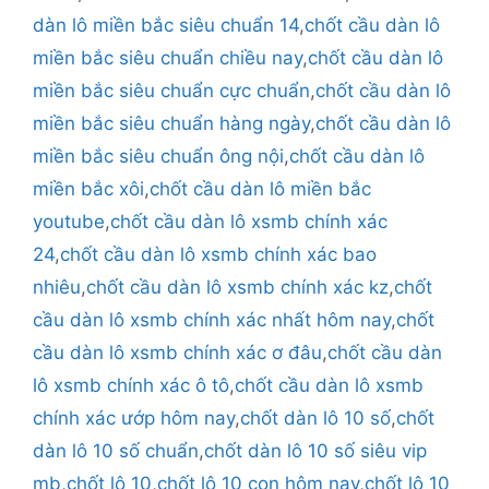
dàn lô miền bắc siêu chuẩn 14
,
chốt cầu dàn lô
miền bắc siêu chuẩn chiều nay
,
chốt cầu dàn lô
miền bắc siêu chuẩn cực chuẩn
,
chốt cầu dàn lô
miền bắc siêu chuẩn hàng ngày
,
chốt cầu dàn lô
miền bắc siêu chuẩn ông nội
,
chốt cầu dàn lô
miền bắc xôi
,
chốt cầu dàn lô miền bắc
youtube
,
chốt cầu dàn lô xsmb chính xác
24
,
chốt cầu dàn lô xsmb chính xác bao
nhiêu
,
chốt cầu dàn lô xsmb chính xác kz
,
chốt
cầu dàn lô xsmb chính xác nhất hôm nay
,
chốt
cầu dàn lô xsmb chính xác ơ đâu
,
chốt cầu dàn
lô xsmb chính xác ô tô
,
chốt cầu dàn lô xsmb
chính xác ướp hôm nay
,
chốt dàn lô 10 số
,
chốt
dàn lô 10 số chuẩn
,
chốt dàn lô 10 số siêu vip
mb
,
chốt lô 10
,
chốt lô 10 con hôm nay
,
chốt lô 10