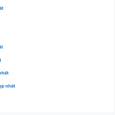
ất
ất
t
nhất
ẹp nhất