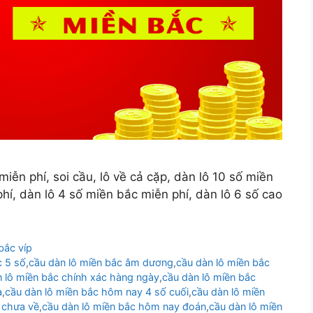
miễn phí, soi cầu, lô về cả cặp, dàn lô 10 số miền
phí, dàn lô 4 số miền bắc miễn phí, dàn lô 6 số cao
bắc víp
c 5 số
,
cầu dàn lô miền bắc âm dương
,
cầu dàn lô miền bắc
 lô miền bắc chính xác hàng ngày
,
cầu dàn lô miền bắc
a
,
cầu dàn lô miền bắc hôm nay 4 số cuối
,
cầu dàn lô miền
 chưa về
,
cầu dàn lô miền bắc hôm nay đoán
,
cầu dàn lô miền