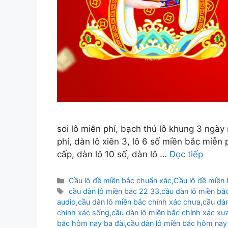
soi lô miễn phí, bạch thủ lô khung 3 ngày 
phí, dàn lô xiên 3, lô 6 số miền bắc miễn 
cấp, dàn lô 10 số, dàn lô …
Đọc tiếp
Danh
Cầu lô đề miền bắc chuẩn xác
,
Cầu lô đề miền 
mục
Thẻ
cầu dàn lô miền bắc 22 33
,
cầu dàn lô miền bắ
audio
,
cầu dàn lô miền bắc chính xác chưa
,
cầu dàn
chính xác sống
,
cầu dàn lô miền bắc chính xác xư
bắc hôm nay ba đài
,
cầu dàn lô miền bắc hôm nay