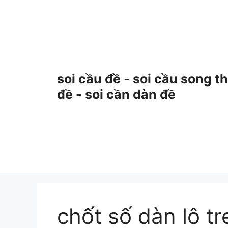
Chuyển
đến
nội
dung
soi cầu đề - soi cầu song t
đề - soi cần dàn đề
chốt số dàn lô tr