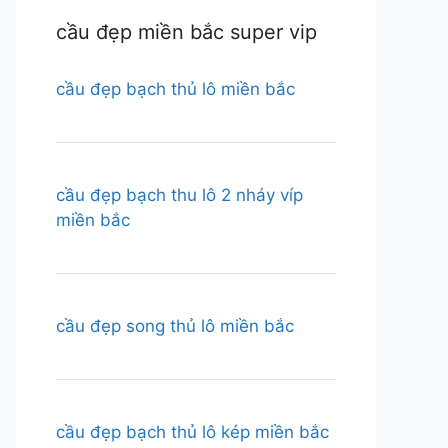
cầu đẹp miền bắc super vip
cầu đẹp bạch thủ lô miền bắc
cầu đẹp bạch thu lô 2 nháy víp
miền bắc
cầu đẹp song thủ lô miền bắc
cầu đẹp bạch thủ lô kép miền bắc