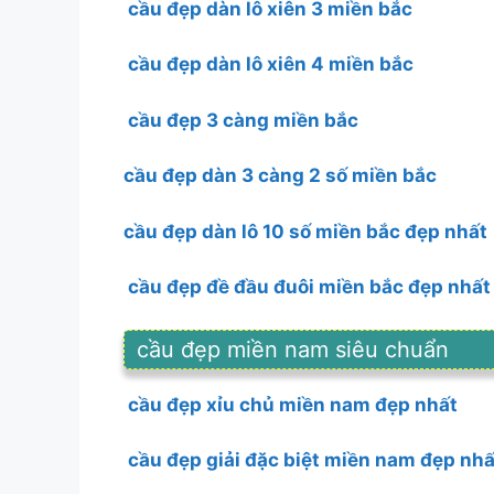
cầu đẹp dàn lô xiên 3 miền bắc
cầu đẹp dàn lô xiên 4 miền bắc
cầu đẹp 3 càng miền bắc
cầu đẹp dàn 3 càng 2 số miền bắc
cầu đẹp dàn lô 10 số miền bắc đẹp nhất
cầu đẹp đề đầu đuôi miền bắc đẹp nhất
cầu đẹp miền nam siêu chuẩn
cầu đẹp xỉu chủ miền nam đẹp nhất
cầu đẹp giải đặc biệt miền nam đẹp nhấ