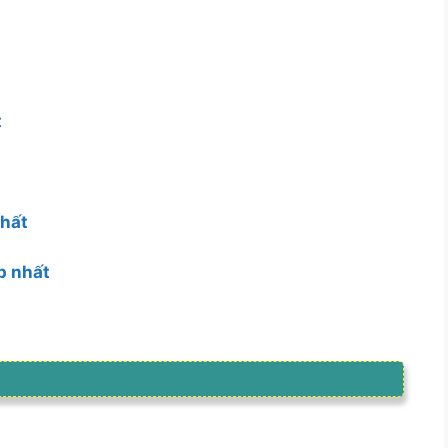
t
nhất
p nhất