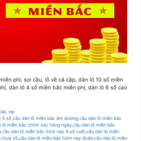
miễn phí, soi cầu, lô về cả cặp, dàn lô 10 số miền
phí, dàn lô 4 số miền bắc miễn phí, dàn lô 6 số cao
bắc víp
c 5 số
,
cầu dàn lô miền bắc âm dương
,
cầu dàn lô miền bắc
 lô miền bắc chính xác hàng ngày
,
cầu dàn lô miền bắc
a
,
cầu dàn lô miền bắc hôm nay 4 số cuối
,
cầu dàn lô miền
 chưa về
,
cầu dàn lô miền bắc hôm nay đoán
,
cầu dàn lô miền