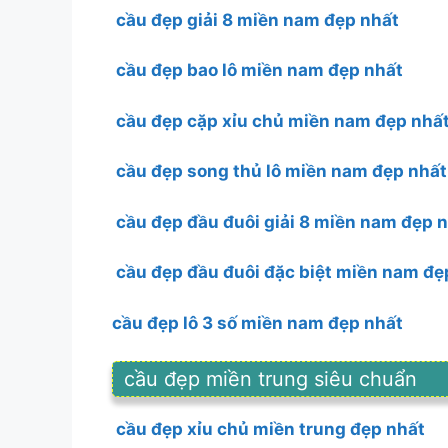
cầu đẹp giải 8 miền nam đẹp nhất
cầu đẹp bao lô miền nam đẹp nhất
cầu đẹp cặp xỉu chủ miền nam đẹp nhấ
cầu đẹp song thủ lô miền nam đẹp nhất
cầu đẹp đầu đuôi giải 8 miền nam đẹp 
cầu đẹp đầu đuôi đặc biệt miền nam đẹ
cầu đẹp lô 3 số miền nam đẹp nhất
cầu đẹp miền trung siêu chuẩn
cầu đẹp xỉu chủ miền trung đẹp nhất