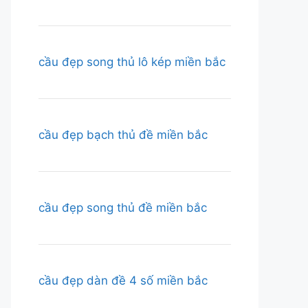
cầu đẹp song thủ lô kép miền bắc
cầu đẹp bạch thủ đề miền bắc
cầu đẹp song thủ đề miền bắc
cầu đẹp dàn đề 4 số miền bắc