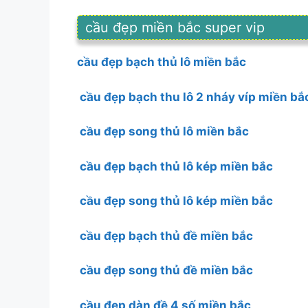
cầu đẹp miền bắc super vip
cầu đẹp bạch thủ lô miền bắc
cầu đẹp bạch thu lô 2 nháy víp miền bắ
cầu đẹp song thủ lô miền bắc
cầu đẹp bạch thủ lô kép miền bắc
cầu đẹp song thủ lô kép miền bắc
cầu đẹp bạch thủ đề miền bắc
cầu đẹp song thủ đề miền bắc
cầu đẹp dàn đề 4 số miền bắc