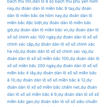
bach thu mn
,
dàn lô 8 số bach thu phu yen hom
nay
,
dự đoán dàn lô miền bắc 9 tay
,
dự đoán
dàn lô miền bắc de hôm nay
,
dự đoán dàn lô
miền bắc đặc biệt
,
dự đoán dàn lô miền bắc
giờ
,
dự đoán dàn lô miền bắc vn
,
dự đoán dàn lô
xổ số chính xác 100 ngày
,
dự đoán dàn lô xổ số
chính xác cặp
,
dự đoán dàn lô xổ số chính xác
hà nội
,
dự đoán dàn lô xổ số chính xác vip
,
dự
đoán dàn lô xổ số miền bắc 100
,
dự đoán dàn lô
xổ số miền bắc 200 ngày
,
dự đoán dàn lô xổ số
miền bắc 4 tây
,
dự đoán dàn lô xổ số miền bắc
â 10
,
dự đoán dàn lô xổ số miền bắc ă 12
,
dự
đoán dàn lô xổ số miền bắc chấm net
,
dự đoán
dàn lô xổ số miền bắc ê 9
,
dự đoán dàn lô xổ số
miền bắc gan
,
dự đoán dàn lô xổ số siêu chuẩn