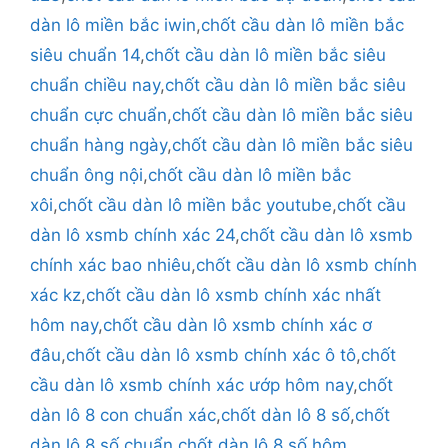
dàn lô miền bắc iwin
,
chốt cầu dàn lô miền bắc
siêu chuẩn 14
,
chốt cầu dàn lô miền bắc siêu
chuẩn chiều nay
,
chốt cầu dàn lô miền bắc siêu
chuẩn cực chuẩn
,
chốt cầu dàn lô miền bắc siêu
chuẩn hàng ngày
,
chốt cầu dàn lô miền bắc siêu
chuẩn ông nội
,
chốt cầu dàn lô miền bắc
xôi
,
chốt cầu dàn lô miền bắc youtube
,
chốt cầu
dàn lô xsmb chính xác 24
,
chốt cầu dàn lô xsmb
chính xác bao nhiêu
,
chốt cầu dàn lô xsmb chính
xác kz
,
chốt cầu dàn lô xsmb chính xác nhất
hôm nay
,
chốt cầu dàn lô xsmb chính xác ơ
đâu
,
chốt cầu dàn lô xsmb chính xác ô tô
,
chốt
cầu dàn lô xsmb chính xác ướp hôm nay
,
chốt
dàn lô 8 con chuẩn xác
,
chốt dàn lô 8 số
,
chốt
dàn lô 8 số chuẩn
,
chốt dàn lô 8 số hôm