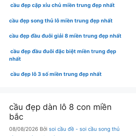
cầu đẹp cặp xỉu chủ miền trung đẹp nhất
cầu đẹp song thủ lô miền trung đẹp nhất
cầu đẹp đầu đuôi giải 8 miền trung đẹp nhất
cầu đẹp đầu đuôi đặc biệt miền trung đẹp
nhất
cầu đẹp lô 3 số miền trung đẹp nhất
cầu đẹp dàn lô 8 con miền
bắc
08/08/2026
Bởi
soi cầu đề - soi cầu song thủ