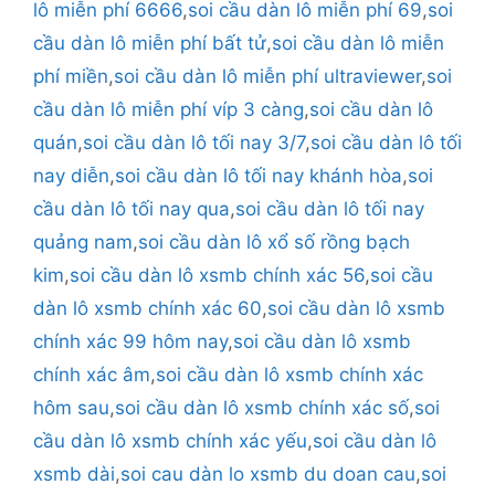
lô miễn phí 6666
,
soi cầu dàn lô miễn phí 69
,
soi
cầu dàn lô miễn phí bất tử
,
soi cầu dàn lô miễn
phí miền
,
soi cầu dàn lô miễn phí ultraviewer
,
soi
cầu dàn lô miễn phí víp 3 càng
,
soi cầu dàn lô
quán
,
soi cầu dàn lô tối nay 3/7
,
soi cầu dàn lô tối
nay diễn
,
soi cầu dàn lô tối nay khánh hòa
,
soi
cầu dàn lô tối nay qua
,
soi cầu dàn lô tối nay
quảng nam
,
soi cầu dàn lô xổ số rồng bạch
kim
,
soi cầu dàn lô xsmb chính xác 56
,
soi cầu
dàn lô xsmb chính xác 60
,
soi cầu dàn lô xsmb
chính xác 99 hôm nay
,
soi cầu dàn lô xsmb
chính xác âm
,
soi cầu dàn lô xsmb chính xác
hôm sau
,
soi cầu dàn lô xsmb chính xác số
,
soi
cầu dàn lô xsmb chính xác yếu
,
soi cầu dàn lô
xsmb dài
,
soi cau dàn lo xsmb du doan cau
,
soi