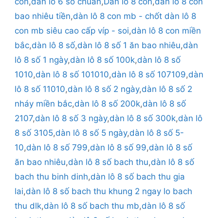
con
,
dàn lô 6 số chuẩn
,
Dàn lô 8 con
,
dàn lô 8 con
bao nhiêu tiền
,
dàn lô 8 con mb - chốt dàn lô 8
con mb siêu cao cấp víp - soi
,
dàn lô 8 con miền
bắc
,
dàn lô 8 số
,
dàn lô 8 số 1 ăn bao nhiêu
,
dàn
lô 8 số 1 ngày
,
dàn lô 8 số 100k
,
dàn lô 8 số
1010
,
dàn lô 8 số 101010
,
dàn lô 8 số 107109
,
dàn
lô 8 số 11010
,
dàn lô 8 số 2 ngày
,
dàn lô 8 số 2
nháy miền bắc
,
dàn lô 8 số 200k
,
dàn lô 8 số
2107
,
dàn lô 8 số 3 ngày
,
dàn lô 8 số 300k
,
dàn lô
8 số 3105
,
dàn lô 8 số 5 ngày
,
dàn lô 8 số 5-
10
,
dàn lô 8 số 799
,
dàn lô 8 số 99
,
dàn lô 8 số
ăn bao nhiêu
,
dàn lô 8 số bach thu
,
dàn lô 8 số
bach thu binh dinh
,
dàn lô 8 số bach thu gia
lai
,
dàn lô 8 số bach thu khung 2 ngay lo bach
thu dlk
,
dàn lô 8 số bach thu mb
,
dàn lô 8 số