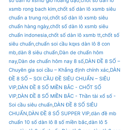
số dàn lô xsmb giờ hoàng đạo
,
chốt số dàn lô
xsmb rong bach kim
,
chốt số dàn lô xsmb siêu
chuẩn a trung roi
,
chốt số dàn lô xsmb siêu
chuẩn hàng ngày
,
chốt số dàn lô xsmb siêu
chuẩn indonesia
,
chốt số dàn lô xsmb tt
,
chốt số
siêu chuẩn
,
chuẩn soi cầu kqxs dàn lô 8 con
mb
,
dàn 8 siêu chuẩn
,
Dàn de chuẩn hôm
nay
,
Dàn de chuẩn hôm nay 8 số
,
DÀN ĐỀ 8 SỐ –
Chuyên gia soi cầu – Khẳng định chính xác
,
DÀN
ĐỀ 8 SỐ – SOI CẦU ĐỀ SIÊU CHUẨN – SIÊU
VIP
,
DÀN ĐỀ 8 SỐ MIỀN BẮC - CHỐT SỐ
VIP
,
DÀN ĐỀ 8 SỐ MIỀN BẮC - Thần tài xổ số -
Soi cầu siêu chuẩn
,
DÀN ĐỀ 8 SỐ SIÊU
CHUẨN
,
DÀN ĐỀ 8 SỐ SUPPER VIP
,
dàn đề mb
chuẩn 10 số dàn lô 8 số miền bắc
,
dàn lô 5