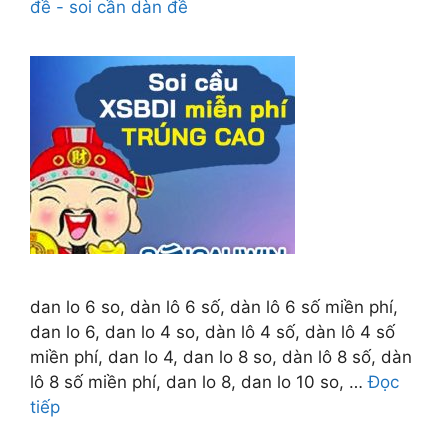
đề - soi cần dàn đề
dan lo 6 so, dàn lô 6 số, dàn lô 6 số miền phí,
dan lo 6, dan lo 4 so, dàn lô 4 số, dàn lô 4 số
miền phí, dan lo 4, dan lo 8 so, dàn lô 8 số, dàn
lô 8 số miền phí, dan lo 8, dan lo 10 so, …
Đọc
tiếp