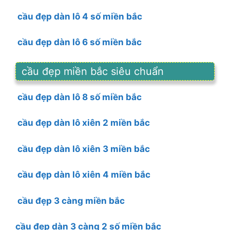
cầu đẹp dàn lô 4 số miền bắc
cầu đẹp dàn lô 6 số miền bắc
cầu đẹp miền bắc siêu chuẩn
cầu đẹp dàn lô 8 số miền bắc
cầu đẹp dàn lô xiên 2 miền bắc
cầu đẹp dàn lô xiên 3 miền bắc
cầu đẹp dàn lô xiên 4 miền bắc
cầu đẹp 3 càng miền bắc
cầu đẹp dàn 3 càng 2 số miền bắc