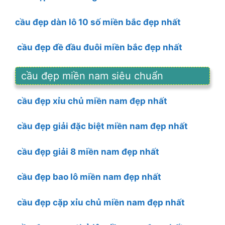
cầu đẹp dàn lô 10 số miền bắc đẹp nhất
cầu đẹp đề đầu đuôi miền bắc đẹp nhất
cầu đẹp miền nam siêu chuẩn
cầu đẹp xỉu chủ miền nam đẹp nhất
cầu đẹp giải đặc biệt miền nam đẹp nhất
cầu đẹp giải 8 miền nam đẹp nhất
cầu đẹp bao lô miền nam đẹp nhất
cầu đẹp cặp xỉu chủ miền nam đẹp nhất