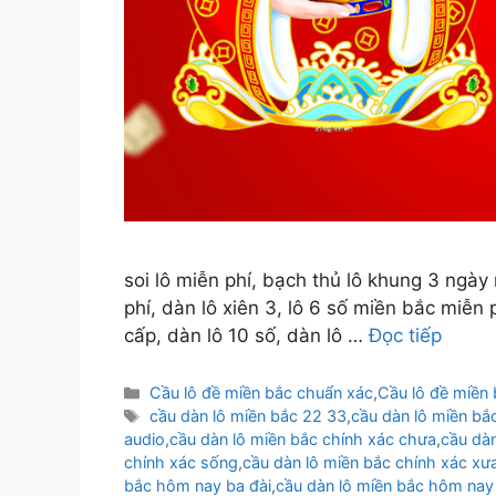
soi lô miễn phí, bạch thủ lô khung 3 ngày 
phí, dàn lô xiên 3, lô 6 số miền bắc miễn 
cấp, dàn lô 10 số, dàn lô …
Đọc tiếp
Danh
Cầu lô đề miền bắc chuẩn xác
,
Cầu lô đề miền 
mục
Thẻ
cầu dàn lô miền bắc 22 33
,
cầu dàn lô miền bắ
audio
,
cầu dàn lô miền bắc chính xác chưa
,
cầu dàn
chính xác sống
,
cầu dàn lô miền bắc chính xác xư
bắc hôm nay ba đài
,
cầu dàn lô miền bắc hôm nay