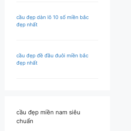
cầu đẹp dàn lô 10 số miền bắc
đẹp nhất
cầu đẹp đề đầu đuôi miền bắc
đẹp nhất
cầu đẹp miền nam siêu
chuẩn