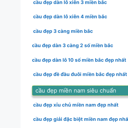
cầu đẹp dàn lô xiên 3 miền bắc
cầu đẹp dàn lô xiên 4 miền bắc
cầu đẹp 3 càng miền bắc
cầu đẹp dàn 3 càng 2 số miền bắc
cầu đẹp dàn lô 10 số miền bắc đẹp nhất
cầu đẹp đề đầu đuôi miền bắc đẹp nhất
cầu đẹp miền nam siêu chuẩn
cầu đẹp xỉu chủ miền nam đẹp nhất
cầu đẹp giải đặc biệt miền nam đẹp nhấ