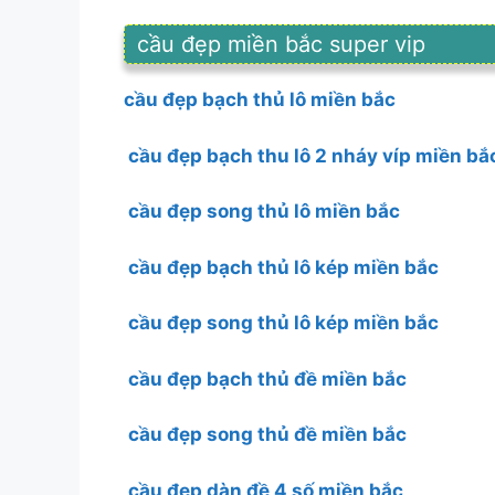
cầu đẹp miền bắc super vip
cầu đẹp bạch thủ lô miền bắc
cầu đẹp bạch thu lô 2 nháy víp miền bắ
cầu đẹp song thủ lô miền bắc
cầu đẹp bạch thủ lô kép miền bắc
cầu đẹp song thủ lô kép miền bắc
cầu đẹp bạch thủ đề miền bắc
cầu đẹp song thủ đề miền bắc
cầu đẹp dàn đề 4 số miền bắc