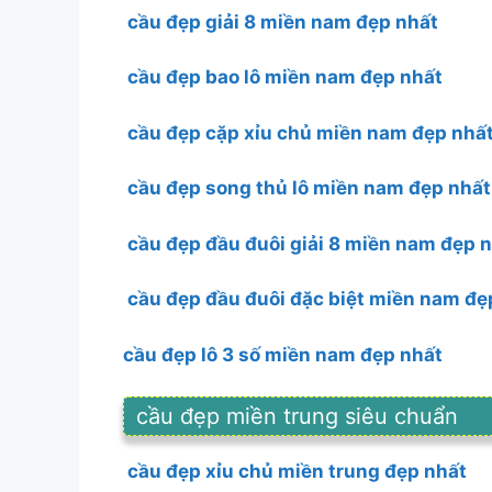
cầu đẹp giải 8 miền nam đẹp nhất
cầu đẹp bao lô miền nam đẹp nhất
cầu đẹp cặp xỉu chủ miền nam đẹp nhấ
cầu đẹp song thủ lô miền nam đẹp nhất
cầu đẹp đầu đuôi giải 8 miền nam đẹp 
cầu đẹp đầu đuôi đặc biệt miền nam đẹ
cầu đẹp lô 3 số miền nam đẹp nhất
cầu đẹp miền trung siêu chuẩn
cầu đẹp xỉu chủ miền trung đẹp nhất