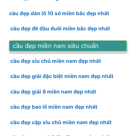
cầu đẹp dàn lô 10 số miền bắc đẹp nhất
cầu đẹp đề đầu đuôi miền bắc đẹp nhất
cầu đẹp miền nam siêu chuẩn
cầu đẹp xỉu chủ miền nam đẹp nhất
cầu đẹp giải đặc biệt miền nam đẹp nhất
cầu đẹp giải 8 miền nam đẹp nhất
cầu đẹp bao lô miền nam đẹp nhất
cầu đẹp cặp xỉu chủ miền nam đẹp nhất