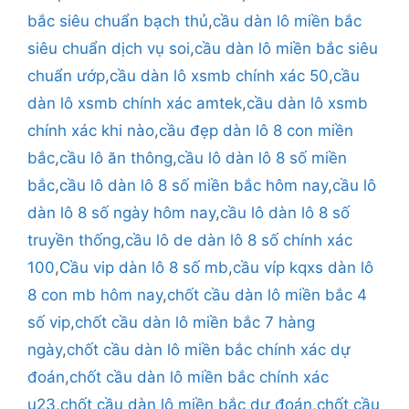
bắc siêu chuẩn bạch thủ
,
cầu dàn lô miền bắc
siêu chuẩn dịch vụ soi
,
cầu dàn lô miền bắc siêu
chuẩn ướp
,
cầu dàn lô xsmb chính xác 50
,
cầu
dàn lô xsmb chính xác amtek
,
cầu dàn lô xsmb
chính xác khi nào
,
cầu đẹp dàn lô 8 con miền
bắc
,
cầu lô ăn thông
,
cầu lô dàn lô 8 số miền
bắc
,
cầu lô dàn lô 8 số miền bắc hôm nay
,
cầu lô
dàn lô 8 số ngày hôm nay
,
cầu lô dàn lô 8 số
truyền thống
,
cầu lô de dàn lô 8 số chính xác
100
,
Cầu vip dàn lô 8 số mb
,
cầu víp kqxs dàn lô
8 con mb hôm nay
,
chốt cầu dàn lô miền bắc 4
số vip
,
chốt cầu dàn lô miền bắc 7 hàng
ngày
,
chốt cầu dàn lô miền bắc chính xác dự
đoán
,
chốt cầu dàn lô miền bắc chính xác
u23
,
chốt cầu dàn lô miền bắc dự đoán
,
chốt cầu