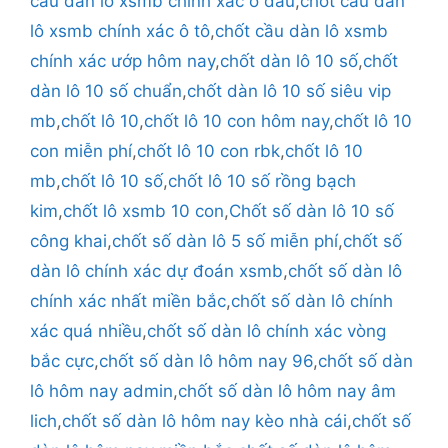
cầu dàn lô xsmb chính xác ơ đâu
,
chốt cầu dàn
lô xsmb chính xác ô tô
,
chốt cầu dàn lô xsmb
chính xác ướp hôm nay
,
chốt dàn lô 10 số
,
chốt
dàn lô 10 số chuẩn
,
chốt dàn lô 10 số siêu vip
mb
,
chốt lô 10
,
chốt lô 10 con hôm nay
,
chốt lô 10
con miễn phí
,
chốt lô 10 con rbk
,
chốt lô 10
mb
,
chốt lô 10 số
,
chốt lô 10 số rồng bạch
kim
,
chốt lô xsmb 10 con
,
Chốt số dàn lô 10 số
công khai
,
chốt số dàn lô 5 số miễn phí
,
chốt số
dàn lô chính xác dự đoán xsmb
,
chốt số dàn lô
chính xác nhất miền bắc
,
chốt số dàn lô chính
xác quá nhiều
,
chốt số dàn lô chính xác vòng
bắc cực
,
chốt số dàn lô hôm nay 96
,
chốt số dàn
lô hôm nay admin
,
chốt số dàn lô hôm nay âm
lich
,
chốt số dàn lô hôm nay kèo nhà cái
,
chốt số