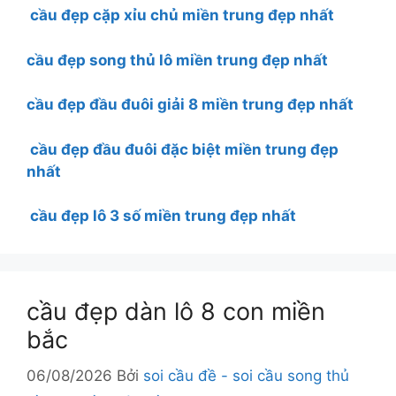
cầu đẹp cặp xỉu chủ miền trung đẹp nhất
cầu đẹp song thủ lô miền trung đẹp nhất
cầu đẹp đầu đuôi giải 8 miền trung đẹp nhất
cầu đẹp đầu đuôi đặc biệt miền trung đẹp
nhất
cầu đẹp lô 3 số miền trung đẹp nhất
cầu đẹp dàn lô 8 con miền
bắc
06/08/2026
Bởi
soi cầu đề - soi cầu song thủ