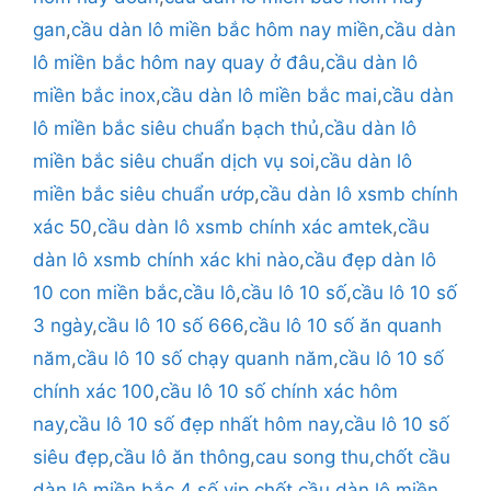
gan
,
cầu dàn lô miền bắc hôm nay miền
,
cầu dàn
lô miền bắc hôm nay quay ở đâu
,
cầu dàn lô
miền bắc inox
,
cầu dàn lô miền bắc mai
,
cầu dàn
lô miền bắc siêu chuẩn bạch thủ
,
cầu dàn lô
miền bắc siêu chuẩn dịch vụ soi
,
cầu dàn lô
miền bắc siêu chuẩn ướp
,
cầu dàn lô xsmb chính
xác 50
,
cầu dàn lô xsmb chính xác amtek
,
cầu
dàn lô xsmb chính xác khi nào
,
cầu đẹp dàn lô
10 con miền bắc
,
cầu lô
,
cầu lô 10 số
,
cầu lô 10 số
3 ngày
,
cầu lô 10 số 666
,
cầu lô 10 số ăn quanh
năm
,
cầu lô 10 số chạy quanh năm
,
cầu lô 10 số
chính xác 100
,
cầu lô 10 số chính xác hôm
nay
,
cầu lô 10 số đẹp nhất hôm nay
,
cầu lô 10 số
siêu đẹp
,
cầu lô ăn thông
,
cau song thu
,
chốt cầu
dàn lô miền bắc 4 số vip
,
chốt cầu dàn lô miền