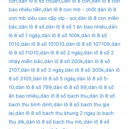
con
,
dàn lô 6 số chuẩn
,
Dàn lô 8 con
,
dàn lô 8 con
bao nhiêu tiền
,
dàn lô 8 con mb - chốt dàn lô 8
con mb siêu cao cấp víp - soi
,
dàn lô 8 con miền
bắc
,
dàn lô 8 số
,
dàn lô 8 số 1 ăn bao nhiêu
,
dàn
lô 8 số 1 ngày
,
dàn lô 8 số 100k
,
dàn lô 8 số
1010
,
dàn lô 8 số 101010
,
dàn lô 8 số 107109
,
dàn
lô 8 số 11010
,
dàn lô 8 số 2 ngày
,
dàn lô 8 số 2
nháy miền bắc
,
dàn lô 8 số 200k
,
dàn lô 8 số
2107
,
dàn lô 8 số 3 ngày
,
dàn lô 8 số 300k
,
dàn lô
8 số 3105
,
dàn lô 8 số 5 ngày
,
dàn lô 8 số 5-
10
,
dàn lô 8 số 799
,
dàn lô 8 số 99
,
dàn lô 8 số
ăn bao nhiêu
,
dàn lô 8 số bach thu
,
dàn lô 8 số
bach thu binh dinh
,
dàn lô 8 số bach thu gia
lai
,
dàn lô 8 số bach thu khung 2 ngay lo bach
thu dlk
,
dàn lô 8 số bach thu mb
,
dàn lô 8 số