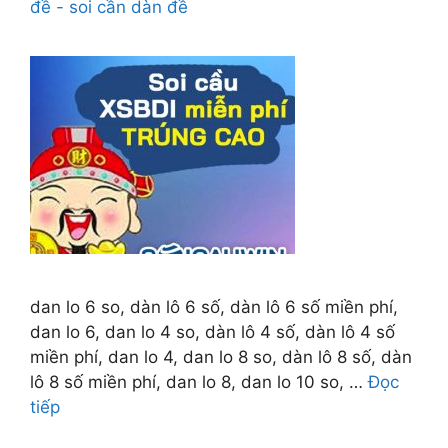
đề - soi cần dàn đề
dan lo 6 so, dàn lô 6 số, dàn lô 6 số miền phí,
dan lo 6, dan lo 4 so, dàn lô 4 số, dàn lô 4 số
miền phí, dan lo 4, dan lo 8 so, dàn lô 8 số, dàn
lô 8 số miền phí, dan lo 8, dan lo 10 so, …
Đọc
tiếp