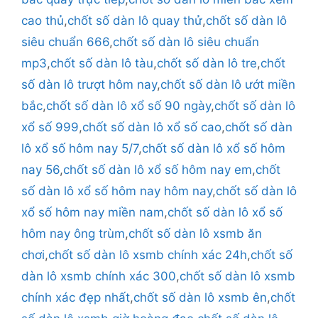
cao thủ
,
chốt số dàn lô quay thử
,
chốt số dàn lô
siêu chuẩn 666
,
chốt số dàn lô siêu chuẩn
mp3
,
chốt số dàn lô tàu
,
chốt số dàn lô tre
,
chốt
số dàn lô trượt hôm nay
,
chốt số dàn lô ướt miền
bắc
,
chốt số dàn lô xổ số 90 ngày
,
chốt số dàn lô
xổ số 999
,
chốt số dàn lô xổ số cao
,
chốt số dàn
lô xổ số hôm nay 5/7
,
chốt số dàn lô xổ số hôm
nay 56
,
chốt số dàn lô xổ số hôm nay em
,
chốt
số dàn lô xổ số hôm nay hôm nay
,
chốt số dàn lô
xổ số hôm nay miền nam
,
chốt số dàn lô xổ số
hôm nay ông trùm
,
chốt số dàn lô xsmb ăn
chơi
,
chốt số dàn lô xsmb chính xác 24h
,
chốt số
dàn lô xsmb chính xác 300
,
chốt số dàn lô xsmb
chính xác đẹp nhất
,
chốt số dàn lô xsmb ên
,
chốt