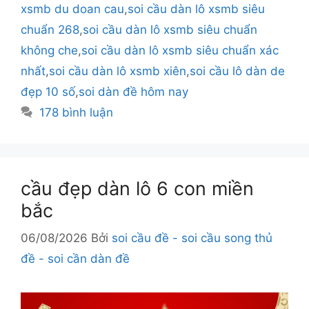
xsmb du doan cau
,
soi cầu dàn lô xsmb siêu
chuẩn 268
,
soi cầu dàn lô xsmb siêu chuẩn
không che
,
soi cầu dàn lô xsmb siêu chuẩn xác
nhất
,
soi cầu dàn lô xsmb xiên
,
soi cầu lô dàn de
đẹp 10 số
,
soi dàn đề hôm nay
178 bình luận
cầu đẹp dàn lô 6 con miền
bắc
06/08/2026
Bởi
soi cầu đề - soi cầu song thủ
đề - soi cần dàn đề