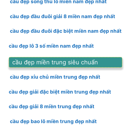
cầu đẹp song thủ lô miền nam đẹp nhất
cầu đẹp đầu đuôi giải 8 miền nam đẹp nhất
cầu đẹp đầu đuôi đặc biệt miền nam đẹp nhất
cầu đẹp lô 3 số miền nam đẹp nhất
cầu đẹp miền trung siêu chuẩn
cầu đẹp xỉu chủ miền trung đẹp nhất
cầu đẹp giải đặc biệt miền trung đẹp nhất
cầu đẹp giải 8 miền trung đẹp nhất
cầu đẹp bao lô miền trung đẹp nhất