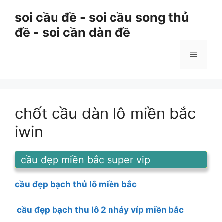
Chuyển
soi cầu đề - soi cầu song thủ
đến
đề - soi cần dàn đề
nội
dung
Menu
chốt cầu dàn lô miền bắc
iwin
cầu đẹp miền bắc super vip
cầu đẹp bạch thủ lô miền bắc
cầu đẹp bạch thu lô 2 nháy víp miền bắc