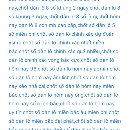
nay
,
chốt dàn lô 8 số khung 2 ngày
,
chốt dàn lô 8
số khung 3 ngày
,
chốt dàn lô 8 số là gì
,
chốt hôm
nay dàn lô 8 con mb cao cấp
,
chốt số dàn lô 5
số miễn phí
,
chốt số dàn lô chính xác dự đoán
xsmb
,
chốt số dàn lô chính xác nhất miền
bắc
,
chốt số dàn lô chính xác quá nhiều
,
chốt số
dàn lô chính xác vòng bắc cực
,
chốt số dàn lô
hôm nay 96
,
chốt số dàn lô hôm nay admin
,
chốt
số dàn lô hôm nay âm lich
,
chốt số dàn lô hôm
nay kèo nhà cái
,
chốt số dàn lô hôm nay miền
bắc
,
chốt số dàn lô hôm nay ông
,
chốt số dàn lô
hôm nay số miền bắc
,
chốt số dàn lô hôm nay
uy tín
,
chốt số dàn lô miền bắc âu miễn phí
,
chốt
số dàn lô miền bắc đại phát
,
chốt số dàn lô miền
bắc quay trực tiếp
,
chốt số dàn lô miền bắc xem