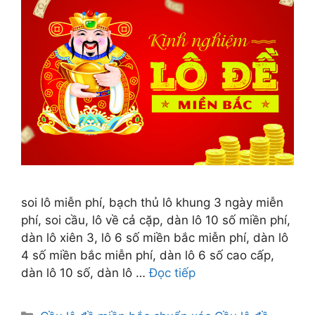
soi lô miễn phí, bạch thủ lô khung 3 ngày miễn
phí, soi cầu, lô về cả cặp, dàn lô 10 số miền phí,
dàn lô xiên 3, lô 6 số miền bắc miễn phí, dàn lô
4 số miền bắc miễn phí, dàn lô 6 số cao cấp,
dàn lô 10 số, dàn lô …
Đọc tiếp
Danh