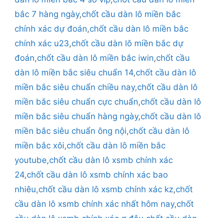
bắc 7 hàng ngày
,
chốt cầu dàn lô miền bắc
chính xác dự đoán
,
chốt cầu dàn lô miền bắc
chính xác u23
,
chốt cầu dàn lô miền bắc dự
đoán
,
chốt cầu dàn lô miền bắc iwin
,
chốt cầu
dàn lô miền bắc siêu chuẩn 14
,
chốt cầu dàn lô
miền bắc siêu chuẩn chiều nay
,
chốt cầu dàn lô
miền bắc siêu chuẩn cực chuẩn
,
chốt cầu dàn lô
miền bắc siêu chuẩn hàng ngày
,
chốt cầu dàn lô
miền bắc siêu chuẩn ông nội
,
chốt cầu dàn lô
miền bắc xôi
,
chốt cầu dàn lô miền bắc
youtube
,
chốt cầu dàn lô xsmb chính xác
24
,
chốt cầu dàn lô xsmb chính xác bao
nhiêu
,
chốt cầu dàn lô xsmb chính xác kz
,
chốt
cầu dàn lô xsmb chính xác nhất hôm nay
,
chốt