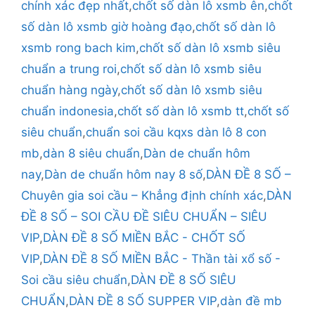
chính xác đẹp nhất
,
chốt số dàn lô xsmb ên
,
chốt
số dàn lô xsmb giờ hoàng đạo
,
chốt số dàn lô
xsmb rong bach kim
,
chốt số dàn lô xsmb siêu
chuẩn a trung roi
,
chốt số dàn lô xsmb siêu
chuẩn hàng ngày
,
chốt số dàn lô xsmb siêu
chuẩn indonesia
,
chốt số dàn lô xsmb tt
,
chốt số
siêu chuẩn
,
chuẩn soi cầu kqxs dàn lô 8 con
mb
,
dàn 8 siêu chuẩn
,
Dàn de chuẩn hôm
nay
,
Dàn de chuẩn hôm nay 8 số
,
DÀN ĐỀ 8 SỐ –
Chuyên gia soi cầu – Khẳng định chính xác
,
DÀN
ĐỀ 8 SỐ – SOI CẦU ĐỀ SIÊU CHUẨN – SIÊU
VIP
,
DÀN ĐỀ 8 SỐ MIỀN BẮC - CHỐT SỐ
VIP
,
DÀN ĐỀ 8 SỐ MIỀN BẮC - Thần tài xổ số -
Soi cầu siêu chuẩn
,
DÀN ĐỀ 8 SỐ SIÊU
CHUẨN
,
DÀN ĐỀ 8 SỐ SUPPER VIP
,
dàn đề mb