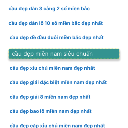
cầu đẹp dàn 3 càng 2 số miền bắc
cầu đẹp dàn lô 10 số miền bắc đẹp nhất
cầu đẹp đề đầu đuôi miền bắc đẹp nhất
cầu đẹp miền nam siêu chuẩn
cầu đẹp xỉu chủ miền nam đẹp nhất
cầu đẹp giải đặc biệt miền nam đẹp nhất
cầu đẹp giải 8 miền nam đẹp nhất
cầu đẹp bao lô miền nam đẹp nhất
cầu đẹp cặp xỉu chủ miền nam đẹp nhất