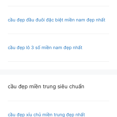
cầu đẹp đầu đuôi đặc biệt miền nam đẹp nhất
cầu đẹp lô 3 số miền nam đẹp nhất
cầu đẹp miền trung siêu chuẩn
cầu đẹp xỉu chủ miền trung đẹp nhất