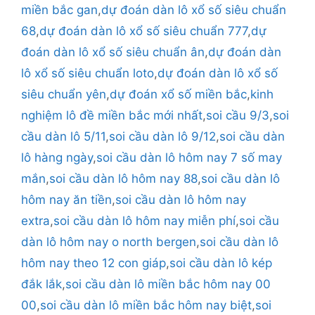
miền bắc gan
,
dự đoán dàn lô xổ số siêu chuẩn
68
,
dự đoán dàn lô xổ số siêu chuẩn 777
,
dự
đoán dàn lô xổ số siêu chuẩn ân
,
dự đoán dàn
lô xổ số siêu chuẩn loto
,
dự đoán dàn lô xổ số
siêu chuẩn yên
,
dự đoán xổ số miền bắc
,
kinh
nghiệm lô đề miền bắc mới nhất
,
soi cầu 9/3
,
soi
cầu dàn lô 5/11
,
soi cầu dàn lô 9/12
,
soi cầu dàn
lô hàng ngày
,
soi cầu dàn lô hôm nay 7 số may
mắn
,
soi cầu dàn lô hôm nay 88
,
soi cầu dàn lô
hôm nay ăn tiền
,
soi cầu dàn lô hôm nay
extra
,
soi cầu dàn lô hôm nay miễn phí
,
soi cầu
dàn lô hôm nay o north bergen
,
soi cầu dàn lô
hôm nay theo 12 con giáp
,
soi cầu dàn lô kép
đắk lắk
,
soi cầu dàn lô miền bắc hôm nay 00
00
,
soi cầu dàn lô miền bắc hôm nay biệt
,
soi