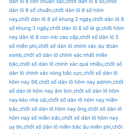
dàn lô 8 con chuẩn xác
,
chốt dàn lô 8 số
,
chốt
dàn lô 8 số chuẩn
,
chốt dàn lô 8 số hôm
nay
,
chốt dàn lô 8 số khung 2 ngày
,
chốt dàn lô 8
số khung 3 ngày
,
chốt dàn lô 8 số là gì
,
chốt hôm
nay dàn lô 8 con mb cao cấp
,
chốt số dàn lô 5
số miễn phí
,
chốt số dàn lô chính xác dự đoán
xsmb
,
chốt số dàn lô chính xác nhất miền
bắc
,
chốt số dàn lô chính xác quá nhiều
,
chốt số
dàn lô chính xác vòng bắc cực
,
chốt số dàn lô
hôm nay 96
,
chốt số dàn lô hôm nay admin
,
chốt
số dàn lô hôm nay âm lich
,
chốt số dàn lô hôm
nay kèo nhà cái
,
chốt số dàn lô hôm nay miền
bắc
,
chốt số dàn lô hôm nay ông
,
chốt số dàn lô
hôm nay số miền bắc
,
chốt số dàn lô hôm nay
uy tín
,
chốt số dàn lô miền bắc âu miễn phí
,
chốt