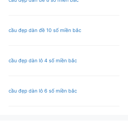
cầu đẹp dàn đề 10 số miền bắc
cầu đẹp dàn lô 4 số miền bắc
cầu đẹp dàn lô 6 số miền bắc