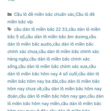
Danh
Cầu lô đề miền bắc chuẩn xác
,
Cầu lô đề
mục
miền bắc víp
Thẻ
cầu dàn lô miền bắc 22 33
,
cầu dàn lô miền
bắc 5 số
,
cầu dàn lô miền bắc âm dương
,
cầu
dàn lô miền bắc audio
,
cầu dàn lô miền bắc
chính xác chưa
,
cầu dàn lô miền bắc chính xác
hàng ngày
,
cầu dàn lô miền bắc chính xác
sống
,
cầu dàn lô miền bắc chính xác xưa
,
cầu
dàn lô miền bắc hôm nay 4 số cuối
,
cầu dàn lô
miền bắc hôm nay ba đài
,
cầu dàn lô miền bắc
hôm nay chưa về
,
cầu dàn lô miền bắc hôm nay
đoán
,
cầu dàn lô miền bắc hôm nay gan
,
cầu dàn
lô miền bắc hôm nay miền
,
cầu dàn lô miền bắc
hôm nay quay ở đâu
,
cầu dàn lô miền bắc