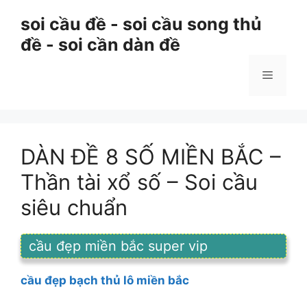
Chuyển
soi cầu đề - soi cầu song thủ
đến
đề - soi cần dàn đề
nội
dung
Menu
DÀN ĐỀ 8 SỐ MIỀN BẮC –
Thần tài xổ số – Soi cầu
siêu chuẩn
cầu đẹp miền bắc super vip
cầu đẹp bạch thủ lô miền bắc