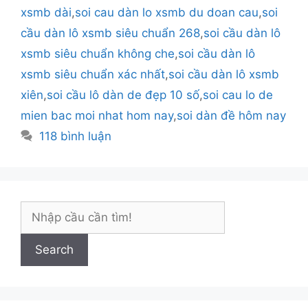
xsmb dài
,
soi cau dàn lo xsmb du doan cau
,
soi
cầu dàn lô xsmb siêu chuẩn 268
,
soi cầu dàn lô
xsmb siêu chuẩn không che
,
soi cầu dàn lô
xsmb siêu chuẩn xác nhất
,
soi cầu dàn lô xsmb
xiên
,
soi cầu lô dàn de đẹp 10 số
,
soi cau lo de
mien bac moi nhat hom nay
,
soi dàn đề hôm nay
118 bình luận
Search