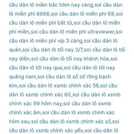
cầu dàn lô miền bắc hôm nay càng
,
soi cầu dàn
lô miễn phí 6666
,
soi cầu dàn lô miễn phí 69
,
soi
cầu dàn lô miễn phí bất tử
,
soi cầu dàn lô miễn
phí miền
,
soi cầu dàn lô miễn phí ultraviewer
,
soi
cầu dàn lô miễn phí víp 3 càng
,
soi cầu dàn lô
quán
,
soi cầu dàn lô tối nay 3/7
,
soi cầu dàn lô tối
nay diễn
,
soi cầu dàn lô tối nay khánh hòa
,
soi
cầu dàn lô tối nay qua
,
soi cầu dàn lô tối nay
quảng nam
,
soi cầu dàn lô xổ số rồng bạch
kim
,
soi cầu dàn lô xsmb chính xác 56
,
soi cầu
dàn lô xsmb chính xác 60
,
soi cầu dàn lô xsmb
chính xác 99 hôm nay
,
soi cầu dàn lô xsmb
chính xác âm
,
soi cầu dàn lô xsmb chính xác
hôm sau
,
soi cầu dàn lô xsmb chính xác số
,
soi
cầu dàn lô xsmb chính xác yếu
,
soi cầu dàn lô