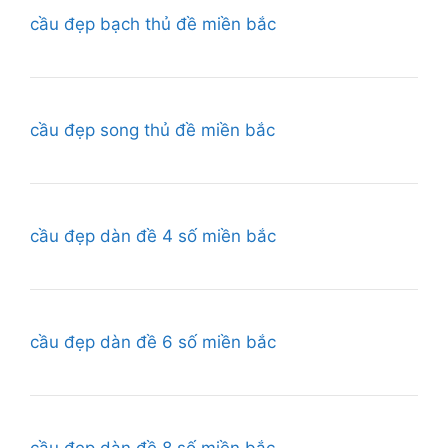
cầu đẹp bạch thủ đề miền bắc
cầu đẹp song thủ đề miền bắc
cầu đẹp dàn đề 4 số miền bắc
cầu đẹp dàn đề 6 số miền bắc
cầu đẹp dàn đề 8 số miền bắc