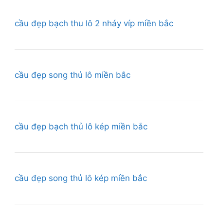
cầu đẹp bạch thu lô 2 nháy víp miền bắc
cầu đẹp song thủ lô miền bắc
cầu đẹp bạch thủ lô kép miền bắc
cầu đẹp song thủ lô kép miền bắc