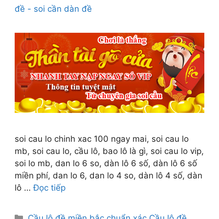
đề - soi cần dàn đề
soi cau lo chinh xac 100 ngay mai, soi cau lo
mb, soi cau lo, cầu lô, bao lô là gì, soi cau lo vip,
soi lo mb, dan lo 6 so, dàn lô 6 số, dàn lô 6 số
miền phí, dan lo 6, dan lo 4 so, dàn lô 4 số, dàn
lô …
Đọc tiếp
Danh
Cầu lô đề miền bắc chuẩn xác
,
Cầu lô đề