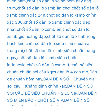
miền nam
,
chốt số dàn lô xổ số hôm nay ông
trùm
,
chốt số dàn lô xsmb ăn chơi
,
chốt số dàn lô
xsmb chính xác 24h
,
chốt số dàn lô xsmb chính
xác 300
,
chốt số dàn lô xsmb chính xác đẹp
nhất
,
chốt số dàn lô xsmb ên
,
chốt số dàn lô
xsmb giờ hoàng đạo
,
chốt số dàn lô xsmb rong
bach kim
,
chốt số dàn lô xsmb siêu chuẩn a
trung roi
,
chốt số dàn lô xsmb siêu chuẩn hàng
ngày
,
chốt số dàn lô xsmb siêu chuẩn
indonesia
,
chốt số dàn lô xsmb tt
,
chốt số siêu
chuẩn
,
chuẩn soi cầu kqxs dàn lô 4 con mb
,
Dàn
de chuẩn hôm nay
,
DÀN ĐỀ 4 SỐ – Chuyên gia
soi cầu – Khẳng định chính xác
,
DÀN ĐỀ 4 SỐ –
SOI CẦU ĐỀ SIÊU CHUẨN – SIÊU VIP
,
DÀN ĐỀ 4
SỐ MIỀN BẮC - CHỐT SỐ VIP
,
DÀN ĐỀ 4 SỐ