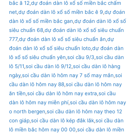
bắc ă 12
,
dự đoán dàn lô xổ số miền bắc chấm
net
,
dự đoán dàn lô xổ số miền bắc ê 9
,
dự đoán
dàn lô xổ số miền bắc gan
,
dự đoán dàn lô xổ số
siêu chuẩn 68
,
dự đoán dàn lô xổ số siêu chuẩn
777
,
dự đoán dàn lô xổ số siêu chuẩn ân
,
dự
đoán dàn lô xổ số siêu chuẩn loto
,
dự đoán dàn
lô xổ số siêu chuẩn yên
,
soi cầu 9/3
,
soi cầu dàn
lô 5/11
,
soi cầu dàn lô 9/12
,
soi cầu dàn lô hàng
ngày
,
soi cầu dàn lô hôm nay 7 số may mắn
,
soi
cầu dàn lô hôm nay 88
,
soi cầu dàn lô hôm nay
ăn tiền
,
soi cầu dàn lô hôm nay extra
,
soi cầu
dàn lô hôm nay miễn phí
,
soi cầu dàn lô hôm nay
o north bergen
,
soi cầu dàn lô hôm nay theo 12
con giáp
,
soi cầu dàn lô kép đắk lắk
,
soi cầu dàn
lô miền bắc hôm nay 00 00
,
soi cầu dàn lô miền