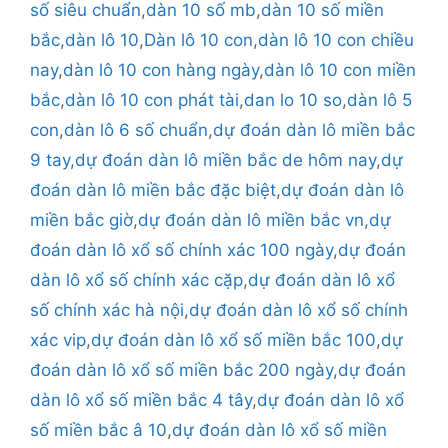
số siêu chuẩn
,
dàn 10 số mb
,
dàn 10 số miền
bắc
,
dàn lô 10
,
Dàn lô 10 con
,
dàn lô 10 con chiều
nay
,
dàn lô 10 con hàng ngày
,
dàn lô 10 con miền
bắc
,
dàn lô 10 con phát tài
,
dan lo 10 so
,
dàn lô 5
con
,
dàn lô 6 số chuẩn
,
dự đoán dàn lô miền bắc
9 tay
,
dự đoán dàn lô miền bắc de hôm nay
,
dự
đoán dàn lô miền bắc đặc biệt
,
dự đoán dàn lô
miền bắc giờ
,
dự đoán dàn lô miền bắc vn
,
dự
đoán dàn lô xổ số chính xác 100 ngày
,
dự đoán
dàn lô xổ số chính xác cặp
,
dự đoán dàn lô xổ
số chính xác hà nội
,
dự đoán dàn lô xổ số chính
xác vip
,
dự đoán dàn lô xổ số miền bắc 100
,
dự
đoán dàn lô xổ số miền bắc 200 ngày
,
dự đoán
dàn lô xổ số miền bắc 4 tây
,
dự đoán dàn lô xổ
số miền bắc â 10
,
dự đoán dàn lô xổ số miền