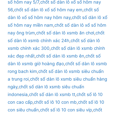
số hôm nay 5/7
,
chốt số dàn lô xổ số hôm nay
56
,
chốt số dàn lô xổ số hôm nay em
,
chốt số
dàn lô xổ số hôm nay hôm nay
,
chốt số dàn lô xổ
số hôm nay miền nam
,
chốt số dàn lô xổ số hôm
nay ông trùm
,
chốt số dàn lô xsmb ăn chơi
,
chốt
số dàn lô xsmb chính xác 24h
,
chốt số dàn lô
xsmb chính xác 300
,
chốt số dàn lô xsmb chính
xác đẹp nhất
,
chốt số dàn lô xsmb ên
,
chốt số
dàn lô xsmb giờ hoàng đạo
,
chốt số dàn lô xsmb
rong bach kim
,
chốt số dàn lô xsmb siêu chuẩn
a trung roi
,
chốt số dàn lô xsmb siêu chuẩn hàng
ngày
,
chốt số dàn lô xsmb siêu chuẩn
indonesia
,
chốt số dàn lô xsmb tt
,
chốt số lô 10
con cao cấp
,
chốt số lô 10 con mb
,
chốt số lô 10
con siêu chuẩn
,
chốt số lô 10 con siêu víp
,
chốt