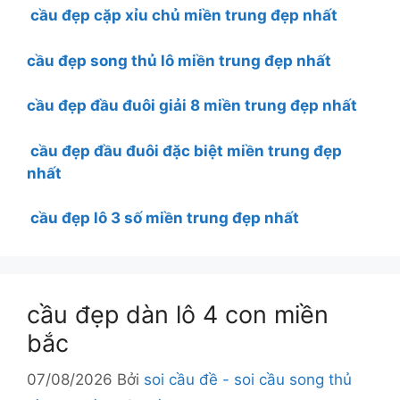
cầu đẹp cặp xỉu chủ miền trung đẹp nhất
cầu đẹp song thủ lô miền trung đẹp nhất
cầu đẹp đầu đuôi giải 8 miền trung đẹp nhất
cầu đẹp đầu đuôi đặc biệt miền trung đẹp
nhất
cầu đẹp lô 3 số miền trung đẹp nhất
cầu đẹp dàn lô 4 con miền
bắc
07/08/2026
Bởi
soi cầu đề - soi cầu song thủ