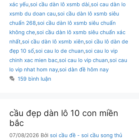
xác yếu
,
soi cầu dàn lô xsmb dài
,
soi cau dàn lo
xsmb du doan cau
,
soi cầu dàn lô xsmb siêu
chuẩn 268
,
soi cầu dàn lô xsmb siêu chuẩn
không che
,
soi cầu dàn lô xsmb siêu chuẩn xác
nhất
,
soi cầu dàn lô xsmb xiên
,
soi cầu lô dàn de
đẹp 10 số
,
soi cau lo de chuan
,
soi cau lo vip
chinh xac mien bac
,
soi cau lo vip chuan
,
soi cau
lo vip nhat hom nay
,
soi dàn đề hôm nay
159 bình luận
cầu đẹp dàn lô 10 con miền
bắc
07/08/2026
Bởi
soi cầu đề - soi cầu song thủ