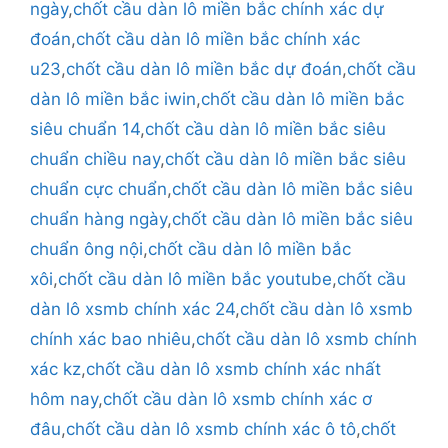
ngày
,
chốt cầu dàn lô miền bắc chính xác dự
đoán
,
chốt cầu dàn lô miền bắc chính xác
u23
,
chốt cầu dàn lô miền bắc dự đoán
,
chốt cầu
dàn lô miền bắc iwin
,
chốt cầu dàn lô miền bắc
siêu chuẩn 14
,
chốt cầu dàn lô miền bắc siêu
chuẩn chiều nay
,
chốt cầu dàn lô miền bắc siêu
chuẩn cực chuẩn
,
chốt cầu dàn lô miền bắc siêu
chuẩn hàng ngày
,
chốt cầu dàn lô miền bắc siêu
chuẩn ông nội
,
chốt cầu dàn lô miền bắc
xôi
,
chốt cầu dàn lô miền bắc youtube
,
chốt cầu
dàn lô xsmb chính xác 24
,
chốt cầu dàn lô xsmb
chính xác bao nhiêu
,
chốt cầu dàn lô xsmb chính
xác kz
,
chốt cầu dàn lô xsmb chính xác nhất
hôm nay
,
chốt cầu dàn lô xsmb chính xác ơ
đâu
,
chốt cầu dàn lô xsmb chính xác ô tô
,
chốt