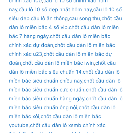
chính xác 100
,
cầu lô 10 số chính xác hôm
nay
,
cầu lô 10 số đẹp nhất hôm nay
,
cầu lô 10 số
siêu đẹp
,
cầu lô ăn thông
,
cau song thu
,
chốt cầu
dàn lô miền bắc 4 số vip
,
chốt cầu dàn lô miền
bắc 7 hàng ngày
,
chốt cầu dàn lô miền bắc
chính xác dự đoán
,
chốt cầu dàn lô miền bắc
chính xác u23
,
chốt cầu dàn lô miền bắc dự
đoán
,
chốt cầu dàn lô miền bắc iwin
,
chốt cầu
dàn lô miền bắc siêu chuẩn 14
,
chốt cầu dàn lô
miền bắc siêu chuẩn chiều nay
,
chốt cầu dàn lô
miền bắc siêu chuẩn cực chuẩn
,
chốt cầu dàn lô
miền bắc siêu chuẩn hàng ngày
,
chốt cầu dàn lô
miền bắc siêu chuẩn ông nội
,
chốt cầu dàn lô
miền bắc xôi
,
chốt cầu dàn lô miền bắc
youtube
,
chốt cầu dàn lô xsmb chính xác