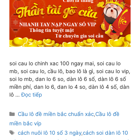
soi cau lo chinh xac 100 ngay mai, soi cau lo
mb, soi cau lo, cầu lô, bao lô là gì, soi cau lo vip,
soi lo mb, dan lo 6 so, dàn lô 6 số, dàn lô 6 số
miền phí, dan lo 6, dan lo 4 so, dàn lô 4 số, dàn
lô …
Đọc tiếp
Danh
Cầu lô đề miền bắc chuẩn xác
,
Cầu lô đề
mục
miền bắc víp
Thẻ
cách nuôi lô 10 số 3 ngày
,
cách soi dàn lô 10