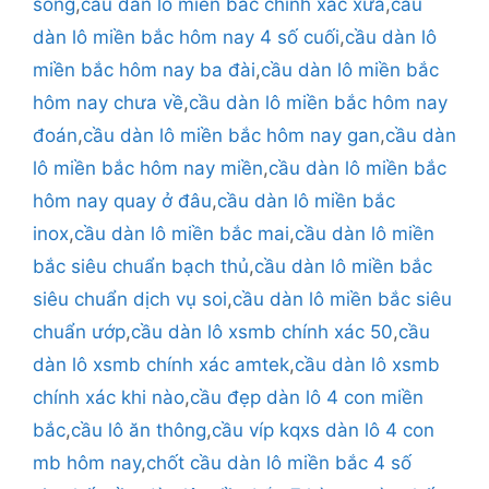
sống
,
cầu dàn lô miền bắc chính xác xưa
,
cầu
dàn lô miền bắc hôm nay 4 số cuối
,
cầu dàn lô
miền bắc hôm nay ba đài
,
cầu dàn lô miền bắc
hôm nay chưa về
,
cầu dàn lô miền bắc hôm nay
đoán
,
cầu dàn lô miền bắc hôm nay gan
,
cầu dàn
lô miền bắc hôm nay miền
,
cầu dàn lô miền bắc
hôm nay quay ở đâu
,
cầu dàn lô miền bắc
inox
,
cầu dàn lô miền bắc mai
,
cầu dàn lô miền
bắc siêu chuẩn bạch thủ
,
cầu dàn lô miền bắc
siêu chuẩn dịch vụ soi
,
cầu dàn lô miền bắc siêu
chuẩn ướp
,
cầu dàn lô xsmb chính xác 50
,
cầu
dàn lô xsmb chính xác amtek
,
cầu dàn lô xsmb
chính xác khi nào
,
cầu đẹp dàn lô 4 con miền
bắc
,
cầu lô ăn thông
,
cầu víp kqxs dàn lô 4 con
mb hôm nay
,
chốt cầu dàn lô miền bắc 4 số