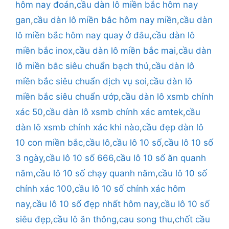
hôm nay đoán
,
cầu dàn lô miền bắc hôm nay
gan
,
cầu dàn lô miền bắc hôm nay miền
,
cầu dàn
lô miền bắc hôm nay quay ở đâu
,
cầu dàn lô
miền bắc inox
,
cầu dàn lô miền bắc mai
,
cầu dàn
lô miền bắc siêu chuẩn bạch thủ
,
cầu dàn lô
miền bắc siêu chuẩn dịch vụ soi
,
cầu dàn lô
miền bắc siêu chuẩn ướp
,
cầu dàn lô xsmb chính
xác 50
,
cầu dàn lô xsmb chính xác amtek
,
cầu
dàn lô xsmb chính xác khi nào
,
cầu đẹp dàn lô
10 con miền bắc
,
cầu lô
,
cầu lô 10 số
,
cầu lô 10 số
3 ngày
,
cầu lô 10 số 666
,
cầu lô 10 số ăn quanh
năm
,
cầu lô 10 số chạy quanh năm
,
cầu lô 10 số
chính xác 100
,
cầu lô 10 số chính xác hôm
nay
,
cầu lô 10 số đẹp nhất hôm nay
,
cầu lô 10 số
siêu đẹp
,
cầu lô ăn thông
,
cau song thu
,
chốt cầu