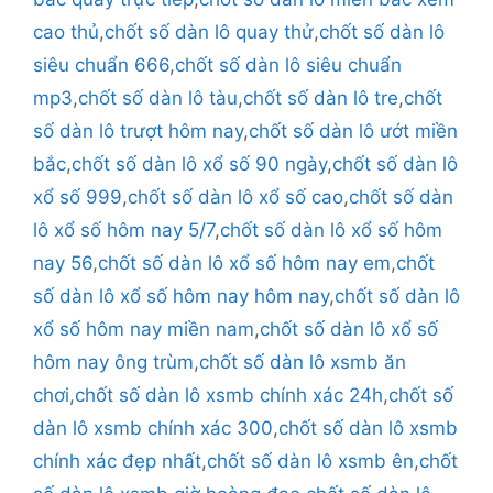
cao thủ
,
chốt số dàn lô quay thử
,
chốt số dàn lô
siêu chuẩn 666
,
chốt số dàn lô siêu chuẩn
mp3
,
chốt số dàn lô tàu
,
chốt số dàn lô tre
,
chốt
số dàn lô trượt hôm nay
,
chốt số dàn lô ướt miền
bắc
,
chốt số dàn lô xổ số 90 ngày
,
chốt số dàn lô
xổ số 999
,
chốt số dàn lô xổ số cao
,
chốt số dàn
lô xổ số hôm nay 5/7
,
chốt số dàn lô xổ số hôm
nay 56
,
chốt số dàn lô xổ số hôm nay em
,
chốt
số dàn lô xổ số hôm nay hôm nay
,
chốt số dàn lô
xổ số hôm nay miền nam
,
chốt số dàn lô xổ số
hôm nay ông trùm
,
chốt số dàn lô xsmb ăn
chơi
,
chốt số dàn lô xsmb chính xác 24h
,
chốt số
dàn lô xsmb chính xác 300
,
chốt số dàn lô xsmb
chính xác đẹp nhất
,
chốt số dàn lô xsmb ên
,
chốt