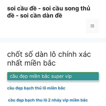
Chuyển
soi cầu đề - soi cầu song thủ
đến
đề - soi cần dàn đề
nội
dung
Menu
chốt số dàn lô chính xác
nhất miền bắc
cầu đẹp miền bắc super vip
cầu đẹp bạch thủ lô miền bắc
cầu đẹp bạch thu lô 2 nháy víp miền bắc