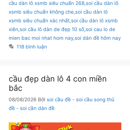
cầu dàn lô xsmb siêu chuẩn 268
,
soi cầu dàn lô
xsmb siêu chuẩn không che
,
soi cầu dàn lô
xsmb siêu chuẩn xác nhất
,
soi cầu dàn lô xsmb
xiên
,
soi cầu lô dàn de đẹp 10 số
,
soi cau lo de
mien bac moi nhat hom nay
,
soi dàn đề hôm nay
118 bình luận
cầu đẹp dàn lô 4 con miền
bắc
08/08/2026
Bởi
soi cầu đề - soi cầu song thủ
đề - soi cần dàn đề