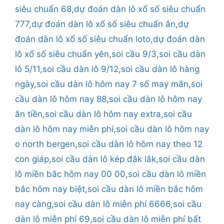
siêu chuẩn 68
,
dự đoán dàn lô xổ số siêu chuẩn
777
,
dự đoán dàn lô xổ số siêu chuẩn ân
,
dự
đoán dàn lô xổ số siêu chuẩn loto
,
dự đoán dàn
lô xổ số siêu chuẩn yên
,
soi cầu 9/3
,
soi cầu dàn
lô 5/11
,
soi cầu dàn lô 9/12
,
soi cầu dàn lô hàng
ngày
,
soi cầu dàn lô hôm nay 7 số may mắn
,
soi
cầu dàn lô hôm nay 88
,
soi cầu dàn lô hôm nay
ăn tiền
,
soi cầu dàn lô hôm nay extra
,
soi cầu
dàn lô hôm nay miễn phí
,
soi cầu dàn lô hôm nay
o north bergen
,
soi cầu dàn lô hôm nay theo 12
con giáp
,
soi cầu dàn lô kép đắk lắk
,
soi cầu dàn
lô miền bắc hôm nay 00 00
,
soi cầu dàn lô miền
bắc hôm nay biệt
,
soi cầu dàn lô miền bắc hôm
nay càng
,
soi cầu dàn lô miễn phí 6666
,
soi cầu
dàn lô miễn phí 69
,
soi cầu dàn lô miễn phí bất