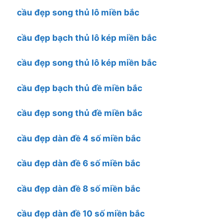
cầu đẹp song thủ lô miền bắc
cầu đẹp bạch thủ lô kép miền bắc
cầu đẹp song thủ lô kép miền bắc
cầu đẹp bạch thủ đề miền bắc
cầu đẹp song thủ đề miền bắc
cầu đẹp dàn đề 4 số miền bắc
cầu đẹp dàn đề 6 số miền bắc
cầu đẹp dàn đề 8 số miền bắc
cầu đẹp dàn đề 10 số miền bắc