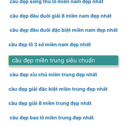
cầu đẹp song thủ lô miền nam đẹp nhất
cầu đẹp đầu đuôi giải 8 miền nam đẹp nhất
cầu đẹp đầu đuôi đặc biệt miền nam đẹp nhất
cầu đẹp lô 3 số miền nam đẹp nhất
cầu đẹp miền trung siêu chuẩn
cầu đẹp xỉu chủ miền trung đẹp nhất
cầu đẹp giải đặc biệt miền trung đẹp nhất
cầu đẹp giải 8 miền trung đẹp nhất
cầu đẹp bao lô miền trung đẹp nhất