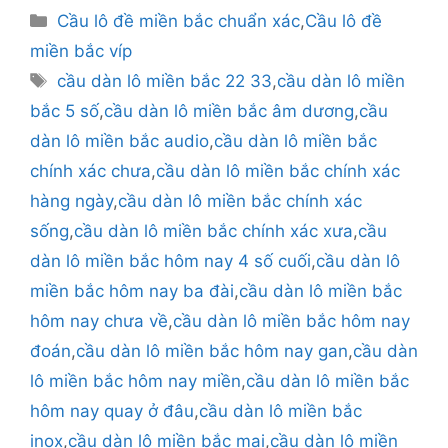
Danh
Cầu lô đề miền bắc chuẩn xác
,
Cầu lô đề
mục
miền bắc víp
Thẻ
cầu dàn lô miền bắc 22 33
,
cầu dàn lô miền
bắc 5 số
,
cầu dàn lô miền bắc âm dương
,
cầu
dàn lô miền bắc audio
,
cầu dàn lô miền bắc
chính xác chưa
,
cầu dàn lô miền bắc chính xác
hàng ngày
,
cầu dàn lô miền bắc chính xác
sống
,
cầu dàn lô miền bắc chính xác xưa
,
cầu
dàn lô miền bắc hôm nay 4 số cuối
,
cầu dàn lô
miền bắc hôm nay ba đài
,
cầu dàn lô miền bắc
hôm nay chưa về
,
cầu dàn lô miền bắc hôm nay
đoán
,
cầu dàn lô miền bắc hôm nay gan
,
cầu dàn
lô miền bắc hôm nay miền
,
cầu dàn lô miền bắc
hôm nay quay ở đâu
,
cầu dàn lô miền bắc
inox
,
cầu dàn lô miền bắc mai
,
cầu dàn lô miền