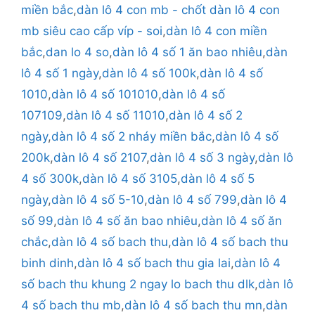
miền bắc
,
dàn lô 4 con mb - chốt dàn lô 4 con
mb siêu cao cấp víp - soi
,
dàn lô 4 con miền
bắc
,
dan lo 4 so
,
dàn lô 4 số 1 ăn bao nhiêu
,
dàn
lô 4 số 1 ngày
,
dàn lô 4 số 100k
,
dàn lô 4 số
1010
,
dàn lô 4 số 101010
,
dàn lô 4 số
107109
,
dàn lô 4 số 11010
,
dàn lô 4 số 2
ngày
,
dàn lô 4 số 2 nháy miền bắc
,
dàn lô 4 số
200k
,
dàn lô 4 số 2107
,
dàn lô 4 số 3 ngày
,
dàn lô
4 số 300k
,
dàn lô 4 số 3105
,
dàn lô 4 số 5
ngày
,
dàn lô 4 số 5-10
,
dàn lô 4 số 799
,
dàn lô 4
số 99
,
dàn lô 4 số ăn bao nhiêu
,
dàn lô 4 số ăn
chắc
,
dàn lô 4 số bach thu
,
dàn lô 4 số bach thu
binh dinh
,
dàn lô 4 số bach thu gia lai
,
dàn lô 4
số bach thu khung 2 ngay lo bach thu dlk
,
dàn lô
4 số bach thu mb
,
dàn lô 4 số bach thu mn
,
dàn