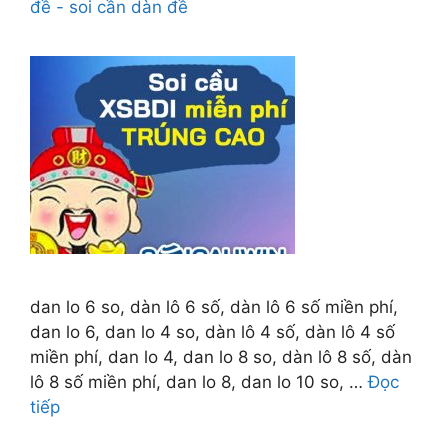
đề - soi cần dàn đề
dan lo 6 so, dàn lô 6 số, dàn lô 6 số miền phí,
dan lo 6, dan lo 4 so, dàn lô 4 số, dàn lô 4 số
miền phí, dan lo 4, dan lo 8 so, dàn lô 8 số, dàn
lô 8 số miền phí, dan lo 8, dan lo 10 so, …
Đọc
tiếp