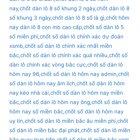
nay
,
chốt dàn lô 8 số khung 2 ngày
,
chốt dàn lô 8
số khung 3 ngày
,
chốt dàn lô 8 số là gì
,
chốt hôm
nay dàn lô 8 con mb cao cấp
,
chốt số dàn lô 5
số miễn phí
,
chốt số dàn lô chính xác dự đoán
xsmb
,
chốt số dàn lô chính xác nhất miền
bắc
,
chốt số dàn lô chính xác quá nhiều
,
chốt số
dàn lô chính xác vòng bắc cực
,
chốt số dàn lô
hôm nay 96
,
chốt số dàn lô hôm nay admin
,
chốt
số dàn lô hôm nay âm lich
,
chốt số dàn lô hôm
nay kèo nhà cái
,
chốt số dàn lô hôm nay miền
bắc
,
chốt số dàn lô hôm nay ông
,
chốt số dàn lô
hôm nay số miền bắc
,
chốt số dàn lô hôm nay
uy tín
,
chốt số dàn lô miền bắc âu miễn phí
,
chốt
số dàn lô miền bắc đại phát
,
chốt số dàn lô miền
bắc quay trực tiếp
,
chốt số dàn lô miền bắc xem