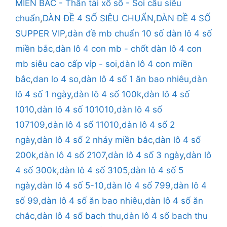
MIỀN BẮC - Thần tài xổ số - Soi cầu siêu
chuẩn
,
DÀN ĐỀ 4 SỐ SIÊU CHUẨN
,
DÀN ĐỀ 4 SỐ
SUPPER VIP
,
dàn đề mb chuẩn 10 số dàn lô 4 số
miền bắc
,
dàn lô 4 con mb - chốt dàn lô 4 con
mb siêu cao cấp víp - soi
,
dàn lô 4 con miền
bắc
,
dan lo 4 so
,
dàn lô 4 số 1 ăn bao nhiêu
,
dàn
lô 4 số 1 ngày
,
dàn lô 4 số 100k
,
dàn lô 4 số
1010
,
dàn lô 4 số 101010
,
dàn lô 4 số
107109
,
dàn lô 4 số 11010
,
dàn lô 4 số 2
ngày
,
dàn lô 4 số 2 nháy miền bắc
,
dàn lô 4 số
200k
,
dàn lô 4 số 2107
,
dàn lô 4 số 3 ngày
,
dàn lô
4 số 300k
,
dàn lô 4 số 3105
,
dàn lô 4 số 5
ngày
,
dàn lô 4 số 5-10
,
dàn lô 4 số 799
,
dàn lô 4
số 99
,
dàn lô 4 số ăn bao nhiêu
,
dàn lô 4 số ăn
chắc
,
dàn lô 4 số bach thu
,
dàn lô 4 số bach thu