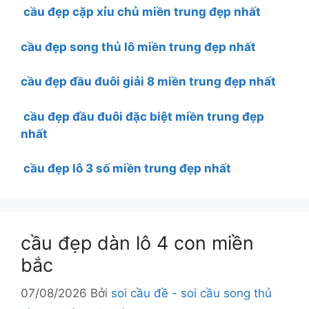
cầu đẹp cặp xỉu chủ miền trung đẹp nhất
cầu đẹp song thủ lô miền trung đẹp nhất
cầu đẹp đầu đuôi giải 8 miền trung đẹp nhất
cầu đẹp đầu đuôi đặc biệt miền trung đẹp
nhất
cầu đẹp lô 3 số miền trung đẹp nhất
cầu đẹp dàn lô 4 con miền
bắc
07/08/2026
Bởi
soi cầu đề - soi cầu song thủ