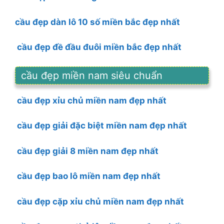
cầu đẹp dàn lô 10 số miền bắc đẹp nhất
cầu đẹp đề đầu đuôi miền bắc đẹp nhất
cầu đẹp miền nam siêu chuẩn
cầu đẹp xỉu chủ miền nam đẹp nhất
cầu đẹp giải đặc biệt miền nam đẹp nhất
cầu đẹp giải 8 miền nam đẹp nhất
cầu đẹp bao lô miền nam đẹp nhất
cầu đẹp cặp xỉu chủ miền nam đẹp nhất