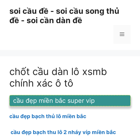
Chuyển
soi cầu đề - soi cầu song thủ
đến
đề - soi cần dàn đề
nội
dung
Menu
chốt cầu dàn lô xsmb
chính xác ô tô
cầu đẹp miền bắc super vip
cầu đẹp bạch thủ lô miền bắc
cầu đẹp bạch thu lô 2 nháy víp miền bắc