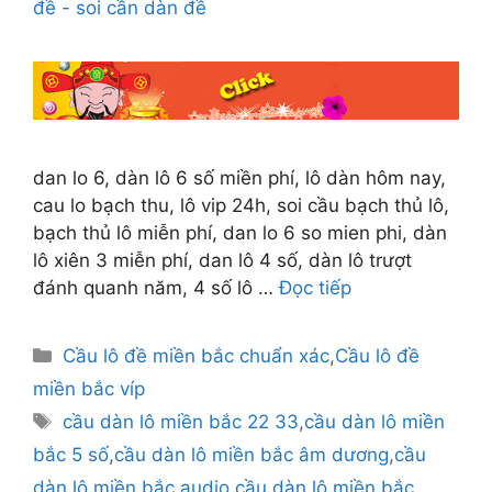
đề - soi cần dàn đề
dan lo 6, dàn lô 6 số miền phí, lô dàn hôm nay,
cau lo bạch thu, lô vip 24h, soi cầu bạch thủ lô,
bạch thủ lô miễn phí, dan lo 6 so mien phi, dàn
lô xiên 3 miễn phí, dan lô 4 số, dàn lô trượt
đánh quanh năm, 4 số lô …
Đọc tiếp
Danh
Cầu lô đề miền bắc chuẩn xác
,
Cầu lô đề
mục
miền bắc víp
Thẻ
cầu dàn lô miền bắc 22 33
,
cầu dàn lô miền
bắc 5 số
,
cầu dàn lô miền bắc âm dương
,
cầu
dàn lô miền bắc audio
,
cầu dàn lô miền bắc