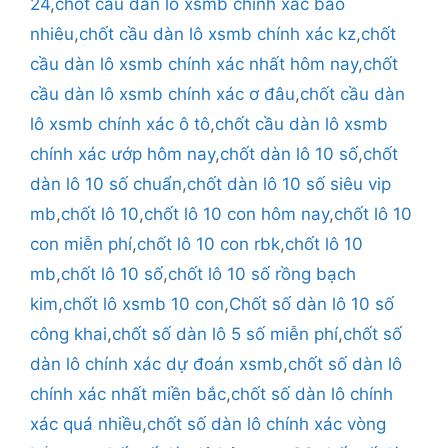
24
,
chốt cầu dàn lô xsmb chính xác bao
nhiêu
,
chốt cầu dàn lô xsmb chính xác kz
,
chốt
cầu dàn lô xsmb chính xác nhất hôm nay
,
chốt
cầu dàn lô xsmb chính xác ơ đâu
,
chốt cầu dàn
lô xsmb chính xác ô tô
,
chốt cầu dàn lô xsmb
chính xác ướp hôm nay
,
chốt dàn lô 10 số
,
chốt
dàn lô 10 số chuẩn
,
chốt dàn lô 10 số siêu vip
mb
,
chốt lô 10
,
chốt lô 10 con hôm nay
,
chốt lô 10
con miễn phí
,
chốt lô 10 con rbk
,
chốt lô 10
mb
,
chốt lô 10 số
,
chốt lô 10 số rồng bạch
kim
,
chốt lô xsmb 10 con
,
Chốt số dàn lô 10 số
công khai
,
chốt số dàn lô 5 số miễn phí
,
chốt số
dàn lô chính xác dự đoán xsmb
,
chốt số dàn lô
chính xác nhất miền bắc
,
chốt số dàn lô chính
xác quá nhiều
,
chốt số dàn lô chính xác vòng