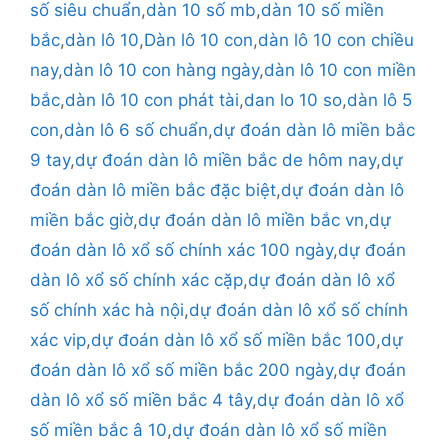
số siêu chuẩn
,
dàn 10 số mb
,
dàn 10 số miền
bắc
,
dàn lô 10
,
Dàn lô 10 con
,
dàn lô 10 con chiều
nay
,
dàn lô 10 con hàng ngày
,
dàn lô 10 con miền
bắc
,
dàn lô 10 con phát tài
,
dan lo 10 so
,
dàn lô 5
con
,
dàn lô 6 số chuẩn
,
dự đoán dàn lô miền bắc
9 tay
,
dự đoán dàn lô miền bắc de hôm nay
,
dự
đoán dàn lô miền bắc đặc biệt
,
dự đoán dàn lô
miền bắc giờ
,
dự đoán dàn lô miền bắc vn
,
dự
đoán dàn lô xổ số chính xác 100 ngày
,
dự đoán
dàn lô xổ số chính xác cặp
,
dự đoán dàn lô xổ
số chính xác hà nội
,
dự đoán dàn lô xổ số chính
xác vip
,
dự đoán dàn lô xổ số miền bắc 100
,
dự
đoán dàn lô xổ số miền bắc 200 ngày
,
dự đoán
dàn lô xổ số miền bắc 4 tây
,
dự đoán dàn lô xổ
số miền bắc â 10
,
dự đoán dàn lô xổ số miền