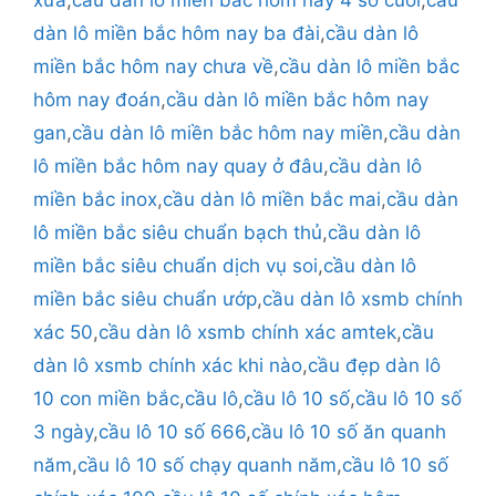
xưa
,
cầu dàn lô miền bắc hôm nay 4 số cuối
,
cầu
dàn lô miền bắc hôm nay ba đài
,
cầu dàn lô
miền bắc hôm nay chưa về
,
cầu dàn lô miền bắc
hôm nay đoán
,
cầu dàn lô miền bắc hôm nay
gan
,
cầu dàn lô miền bắc hôm nay miền
,
cầu dàn
lô miền bắc hôm nay quay ở đâu
,
cầu dàn lô
miền bắc inox
,
cầu dàn lô miền bắc mai
,
cầu dàn
lô miền bắc siêu chuẩn bạch thủ
,
cầu dàn lô
miền bắc siêu chuẩn dịch vụ soi
,
cầu dàn lô
miền bắc siêu chuẩn ướp
,
cầu dàn lô xsmb chính
xác 50
,
cầu dàn lô xsmb chính xác amtek
,
cầu
dàn lô xsmb chính xác khi nào
,
cầu đẹp dàn lô
10 con miền bắc
,
cầu lô
,
cầu lô 10 số
,
cầu lô 10 số
3 ngày
,
cầu lô 10 số 666
,
cầu lô 10 số ăn quanh
năm
,
cầu lô 10 số chạy quanh năm
,
cầu lô 10 số