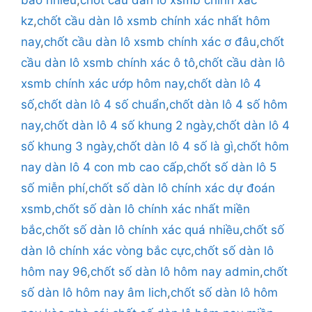
kz
,
chốt cầu dàn lô xsmb chính xác nhất hôm
nay
,
chốt cầu dàn lô xsmb chính xác ơ đâu
,
chốt
cầu dàn lô xsmb chính xác ô tô
,
chốt cầu dàn lô
xsmb chính xác ướp hôm nay
,
chốt dàn lô 4
số
,
chốt dàn lô 4 số chuẩn
,
chốt dàn lô 4 số hôm
nay
,
chốt dàn lô 4 số khung 2 ngày
,
chốt dàn lô 4
số khung 3 ngày
,
chốt dàn lô 4 số là gì
,
chốt hôm
nay dàn lô 4 con mb cao cấp
,
chốt số dàn lô 5
số miễn phí
,
chốt số dàn lô chính xác dự đoán
xsmb
,
chốt số dàn lô chính xác nhất miền
bắc
,
chốt số dàn lô chính xác quá nhiều
,
chốt số
dàn lô chính xác vòng bắc cực
,
chốt số dàn lô
hôm nay 96
,
chốt số dàn lô hôm nay admin
,
chốt
số dàn lô hôm nay âm lich
,
chốt số dàn lô hôm