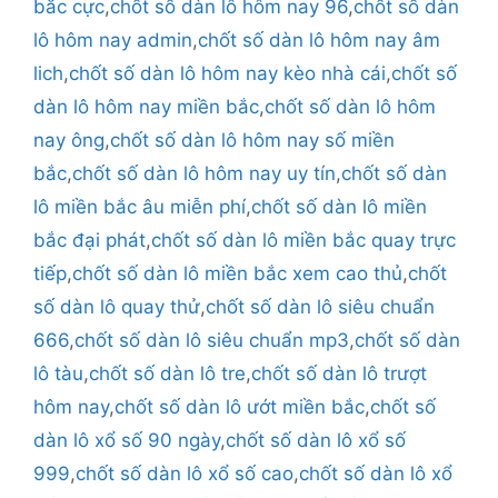
bắc cực
,
chốt số dàn lô hôm nay 96
,
chốt số dàn
lô hôm nay admin
,
chốt số dàn lô hôm nay âm
lich
,
chốt số dàn lô hôm nay kèo nhà cái
,
chốt số
dàn lô hôm nay miền bắc
,
chốt số dàn lô hôm
nay ông
,
chốt số dàn lô hôm nay số miền
bắc
,
chốt số dàn lô hôm nay uy tín
,
chốt số dàn
lô miền bắc âu miễn phí
,
chốt số dàn lô miền
bắc đại phát
,
chốt số dàn lô miền bắc quay trực
tiếp
,
chốt số dàn lô miền bắc xem cao thủ
,
chốt
số dàn lô quay thử
,
chốt số dàn lô siêu chuẩn
666
,
chốt số dàn lô siêu chuẩn mp3
,
chốt số dàn
lô tàu
,
chốt số dàn lô tre
,
chốt số dàn lô trượt
hôm nay
,
chốt số dàn lô ướt miền bắc
,
chốt số
dàn lô xổ số 90 ngày
,
chốt số dàn lô xổ số
999
,
chốt số dàn lô xổ số cao
,
chốt số dàn lô xổ