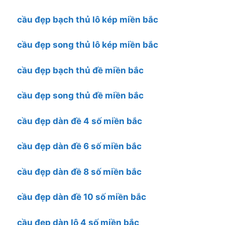
cầu đẹp bạch thủ lô kép miền bắc
cầu đẹp song thủ lô kép miền bắc
cầu đẹp bạch thủ đề miền bắc
cầu đẹp song thủ đề miền bắc
cầu đẹp dàn đề 4 số miền bắc
cầu đẹp dàn đề 6 số miền bắc
cầu đẹp dàn đề 8 số miền bắc
cầu đẹp dàn đề 10 số miền bắc
cầu đẹp dàn lô 4 số miền bắc