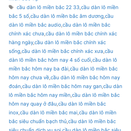
Thẻ
cầu dàn lô miền bắc 22 33
,
cầu dàn lô miền
bắc 5 số
,
cầu dàn lô miền bắc âm dương
,
cầu
dàn lô miền bắc audio
,
cầu dàn lô miền bắc
chính xác chưa
,
cầu dàn lô miền bắc chính xác
hàng ngày
,
cầu dàn lô miền bắc chính xác
sống
,
cầu dàn lô miền bắc chính xác xưa
,
cầu
dàn lô miền bắc hôm nay 4 số cuối
,
cầu dàn lô
miền bắc hôm nay ba đài
,
cầu dàn lô miền bắc
hôm nay chưa về
,
cầu dàn lô miền bắc hôm nay
đoán
,
cầu dàn lô miền bắc hôm nay gan
,
cầu dàn
lô miền bắc hôm nay miền
,
cầu dàn lô miền bắc
hôm nay quay ở đâu
,
cầu dàn lô miền bắc
inox
,
cầu dàn lô miền bắc mai
,
cầu dàn lô miền
bắc siêu chuẩn bạch thủ
,
cầu dàn lô miền bắc
siêu chuẩn dịch vụ soi
,
cầu dàn lô miền bắc siêu