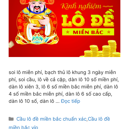
soi lô miễn phí, bạch thủ lô khung 3 ngày miễn
phí, soi cầu, lô về cả cặp, dàn lô 10 số miền phí,
dàn lô xiên 3, lô 6 số miền bắc miễn phí, dàn lô
4 số miền bắc miễn phí, dàn lô 6 số cao cấp,
dàn lô 10 số, dàn lô …
Đọc tiếp
Danh
Cầu lô đề miền bắc chuẩn xác
,
Cầu lô đề
mục
miền bắc víp