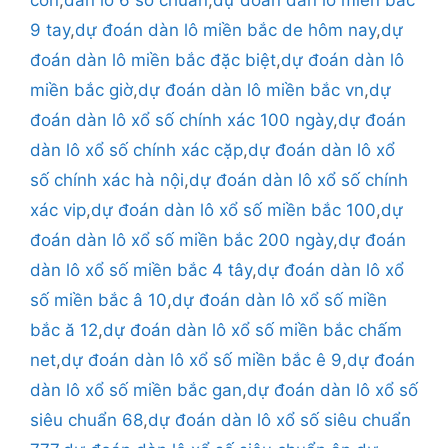
9 tay
,
dự đoán dàn lô miền bắc de hôm nay
,
dự
đoán dàn lô miền bắc đặc biệt
,
dự đoán dàn lô
miền bắc giờ
,
dự đoán dàn lô miền bắc vn
,
dự
đoán dàn lô xổ số chính xác 100 ngày
,
dự đoán
dàn lô xổ số chính xác cặp
,
dự đoán dàn lô xổ
số chính xác hà nội
,
dự đoán dàn lô xổ số chính
xác vip
,
dự đoán dàn lô xổ số miền bắc 100
,
dự
đoán dàn lô xổ số miền bắc 200 ngày
,
dự đoán
dàn lô xổ số miền bắc 4 tây
,
dự đoán dàn lô xổ
số miền bắc â 10
,
dự đoán dàn lô xổ số miền
bắc ă 12
,
dự đoán dàn lô xổ số miền bắc chấm
net
,
dự đoán dàn lô xổ số miền bắc ê 9
,
dự đoán
dàn lô xổ số miền bắc gan
,
dự đoán dàn lô xổ số
siêu chuẩn 68
,
dự đoán dàn lô xổ số siêu chuẩn