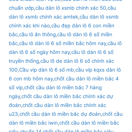
chuẩn ướp
,
cầu dàn lô xsmb chính xác 50
,
cầu
dàn lô xsmb chính xác amtek
,
cầu dàn lô xsmb
chính xác khi nào
,
cầu đẹp dàn lô 6 con miền
bắc
,
cầu lô ăn thông
,
cầu lô dàn lô 6 số miền
bắc
,
cầu lô dàn lô 6 số miền bắc hôm nay
,
cầu lô
dàn lô 6 số ngày hôm nay
,
cầu lô dàn lô 6 số
truyền thống
,
cầu lô de dàn lô 6 số chính xác
100
,
Cầu vip dàn lô 6 số mb
,
cầu víp kqxs dàn lô
6 con mb hôm nay
,
chốt cầu dàn lô miền bắc 4
số vip
,
chốt cầu dàn lô miền bắc 7 hàng
ngày
,
chốt cầu dàn lô miền bắc chính xác dự
đoán
,
chốt cầu dàn lô miền bắc chính xác
u23
,
chốt cầu dàn lô miền bắc dự đoán
,
chốt cầu
dàn lô miền bắc iwin
,
chốt cầu dàn lô miền bắc
siêu chuẩn 14
,
chốt cầu dàn lô miền bắc siêu