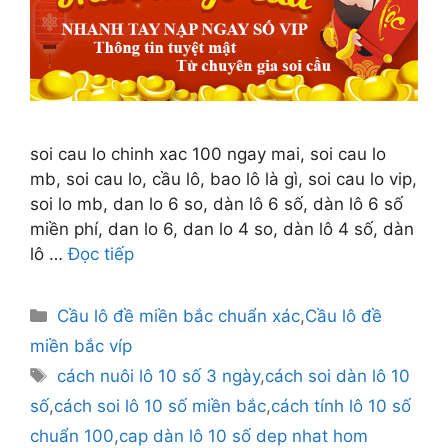
soi cau lo chinh xac 100 ngay mai, soi cau lo
mb, soi cau lo, cầu lô, bao lô là gì, soi cau lo vip,
soi lo mb, dan lo 6 so, dàn lô 6 số, dàn lô 6 số
miền phí, dan lo 6, dan lo 4 so, dàn lô 4 số, dàn
lô …
Đọc tiếp
Danh
Cầu lô đề miền bắc chuẩn xác
,
Cầu lô đề
mục
miền bắc víp
Thẻ
cách nuôi lô 10 số 3 ngày
,
cách soi dàn lô 10
số
,
cách soi lô 10 số miền bắc
,
cách tính lô 10 số
chuẩn 100
,
cap dàn lô 10 số dep nhat hom