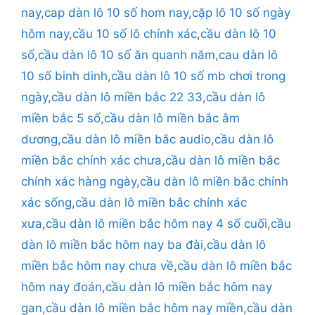
nay
,
cap dàn lô 10 số hom nay
,
cặp lô 10 số ngày
hôm nay
,
cầu 10 số lô chính xác
,
cầu dàn lô 10
số
,
cầu dàn lô 10 số ăn quanh năm
,
cau dàn lô
10 số binh dinh
,
cầu dàn lô 10 số mb chơi trong
ngày
,
cầu dàn lô miền bắc 22 33
,
cầu dàn lô
miền bắc 5 số
,
cầu dàn lô miền bắc âm
dương
,
cầu dàn lô miền bắc audio
,
cầu dàn lô
miền bắc chính xác chưa
,
cầu dàn lô miền bắc
chính xác hàng ngày
,
cầu dàn lô miền bắc chính
xác sống
,
cầu dàn lô miền bắc chính xác
xưa
,
cầu dàn lô miền bắc hôm nay 4 số cuối
,
cầu
dàn lô miền bắc hôm nay ba đài
,
cầu dàn lô
miền bắc hôm nay chưa về
,
cầu dàn lô miền bắc
hôm nay đoán
,
cầu dàn lô miền bắc hôm nay
gan
,
cầu dàn lô miền bắc hôm nay miền
,
cầu dàn