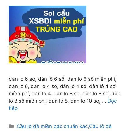
dan lo 6 so, dàn lô 6 số, dàn lô 6 số miền phí,
dan lo 6, dan lo 4 so, dàn lô 4 số, dàn lô 4 số
miền phí, dan lo 4, dan lo 8 so, dàn lô 8 số, dàn
lô 8 số miền phí, dan lo 8, dan lo 10 so, …
Đọc
tiếp
Danh
Cầu lô đề miền bắc chuẩn xác
,
Cầu lô đề