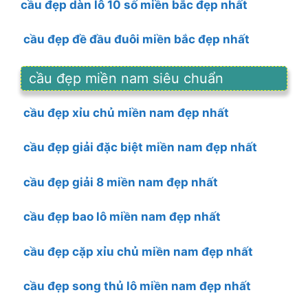
cầu đẹp dàn lô 10 số miền bắc đẹp nhất
cầu đẹp đề đầu đuôi miền bắc đẹp nhất
cầu đẹp miền nam siêu chuẩn
cầu đẹp xỉu chủ miền nam đẹp nhất
cầu đẹp giải đặc biệt miền nam đẹp nhất
cầu đẹp giải 8 miền nam đẹp nhất
cầu đẹp bao lô miền nam đẹp nhất
cầu đẹp cặp xỉu chủ miền nam đẹp nhất
cầu đẹp song thủ lô miền nam đẹp nhất