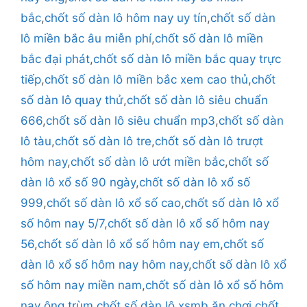
bắc
,
chốt số dàn lô hôm nay uy tín
,
chốt số dàn
lô miền bắc âu miễn phí
,
chốt số dàn lô miền
bắc đại phát
,
chốt số dàn lô miền bắc quay trực
tiếp
,
chốt số dàn lô miền bắc xem cao thủ
,
chốt
số dàn lô quay thử
,
chốt số dàn lô siêu chuẩn
666
,
chốt số dàn lô siêu chuẩn mp3
,
chốt số dàn
lô tàu
,
chốt số dàn lô tre
,
chốt số dàn lô trượt
hôm nay
,
chốt số dàn lô ướt miền bắc
,
chốt số
dàn lô xổ số 90 ngày
,
chốt số dàn lô xổ số
999
,
chốt số dàn lô xổ số cao
,
chốt số dàn lô xổ
số hôm nay 5/7
,
chốt số dàn lô xổ số hôm nay
56
,
chốt số dàn lô xổ số hôm nay em
,
chốt số
dàn lô xổ số hôm nay hôm nay
,
chốt số dàn lô xổ
số hôm nay miền nam
,
chốt số dàn lô xổ số hôm
nay ông trùm
,
chốt số dàn lô xsmb ăn chơi
,
chốt