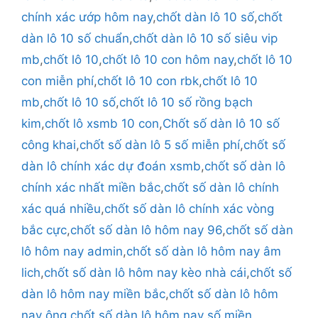
chính xác ướp hôm nay
,
chốt dàn lô 10 số
,
chốt
dàn lô 10 số chuẩn
,
chốt dàn lô 10 số siêu vip
mb
,
chốt lô 10
,
chốt lô 10 con hôm nay
,
chốt lô 10
con miễn phí
,
chốt lô 10 con rbk
,
chốt lô 10
mb
,
chốt lô 10 số
,
chốt lô 10 số rồng bạch
kim
,
chốt lô xsmb 10 con
,
Chốt số dàn lô 10 số
công khai
,
chốt số dàn lô 5 số miễn phí
,
chốt số
dàn lô chính xác dự đoán xsmb
,
chốt số dàn lô
chính xác nhất miền bắc
,
chốt số dàn lô chính
xác quá nhiều
,
chốt số dàn lô chính xác vòng
bắc cực
,
chốt số dàn lô hôm nay 96
,
chốt số dàn
lô hôm nay admin
,
chốt số dàn lô hôm nay âm
lich
,
chốt số dàn lô hôm nay kèo nhà cái
,
chốt số
dàn lô hôm nay miền bắc
,
chốt số dàn lô hôm
nay ông
,
chốt số dàn lô hôm nay số miền