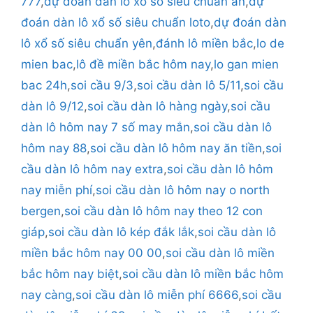
777
,
dự đoán dàn lô xổ số siêu chuẩn ân
,
dự
đoán dàn lô xổ số siêu chuẩn loto
,
dự đoán dàn
lô xổ số siêu chuẩn yên
,
đánh lô miền bắc
,
lo de
mien bac
,
lô đề miền bắc hôm nay
,
lo gan mien
bac 24h
,
soi cầu 9/3
,
soi cầu dàn lô 5/11
,
soi cầu
dàn lô 9/12
,
soi cầu dàn lô hàng ngày
,
soi cầu
dàn lô hôm nay 7 số may mắn
,
soi cầu dàn lô
hôm nay 88
,
soi cầu dàn lô hôm nay ăn tiền
,
soi
cầu dàn lô hôm nay extra
,
soi cầu dàn lô hôm
nay miễn phí
,
soi cầu dàn lô hôm nay o north
bergen
,
soi cầu dàn lô hôm nay theo 12 con
giáp
,
soi cầu dàn lô kép đắk lắk
,
soi cầu dàn lô
miền bắc hôm nay 00 00
,
soi cầu dàn lô miền
bắc hôm nay biệt
,
soi cầu dàn lô miền bắc hôm
nay càng
,
soi cầu dàn lô miễn phí 6666
,
soi cầu