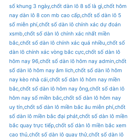
số khung 3 ngày
,
chốt dàn lô 8 số là gì
,
chốt hôm
nay dàn lô 8 con mb cao cấp
,
chốt số dàn lô 5
số miễn phí
,
chốt số dàn lô chính xác dự đoán
xsmb
,
chốt số dàn lô chính xác nhất miền
bắc
,
chốt số dàn lô chính xác quá nhiều
,
chốt số
dàn lô chính xác vòng bắc cực
,
chốt số dàn lô
hôm nay 96
,
chốt số dàn lô hôm nay admin
,
chốt
số dàn lô hôm nay âm lich
,
chốt số dàn lô hôm
nay kèo nhà cái
,
chốt số dàn lô hôm nay miền
bắc
,
chốt số dàn lô hôm nay ông
,
chốt số dàn lô
hôm nay số miền bắc
,
chốt số dàn lô hôm nay
uy tín
,
chốt số dàn lô miền bắc âu miễn phí
,
chốt
số dàn lô miền bắc đại phát
,
chốt số dàn lô miền
bắc quay trực tiếp
,
chốt số dàn lô miền bắc xem
cao thủ
,
chốt số dàn lô quay thử
,
chốt số dàn lô