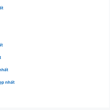
ất
ất
t
nhất
ẹp nhất