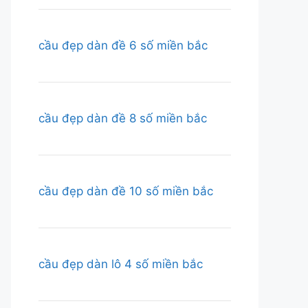
cầu đẹp dàn đề 6 số miền bắc
cầu đẹp dàn đề 8 số miền bắc
cầu đẹp dàn đề 10 số miền bắc
cầu đẹp dàn lô 4 số miền bắc