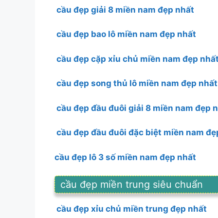
cầu đẹp giải 8 miền nam đẹp nhất
cầu đẹp bao lô miền nam đẹp nhất
cầu đẹp cặp xỉu chủ miền nam đẹp nhấ
cầu đẹp song thủ lô miền nam đẹp nhất
cầu đẹp đầu đuôi giải 8 miền nam đẹp 
cầu đẹp đầu đuôi đặc biệt miền nam đẹ
cầu đẹp lô 3 số miền nam đẹp nhất
cầu đẹp miền trung siêu chuẩn
cầu đẹp xỉu chủ miền trung đẹp nhất