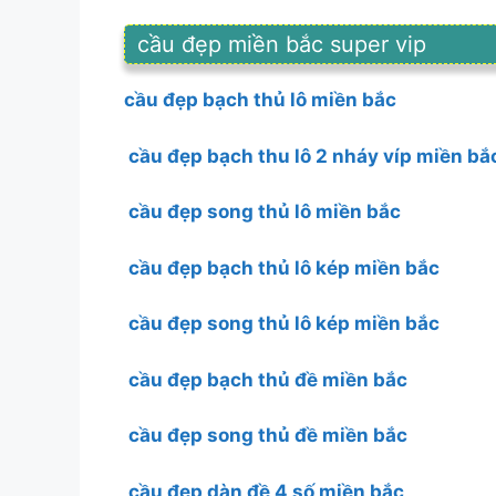
cầu đẹp miền bắc super vip
cầu đẹp bạch thủ lô miền bắc
cầu đẹp bạch thu lô 2 nháy víp miền bắ
cầu đẹp song thủ lô miền bắc
cầu đẹp bạch thủ lô kép miền bắc
cầu đẹp song thủ lô kép miền bắc
cầu đẹp bạch thủ đề miền bắc
cầu đẹp song thủ đề miền bắc
cầu đẹp dàn đề 4 số miền bắc