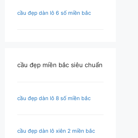
cầu đẹp dàn lô 6 số miền bắc
cầu đẹp miền bắc siêu chuẩn
cầu đẹp dàn lô 8 số miền bắc
cầu đẹp dàn lô xiên 2 miền bắc