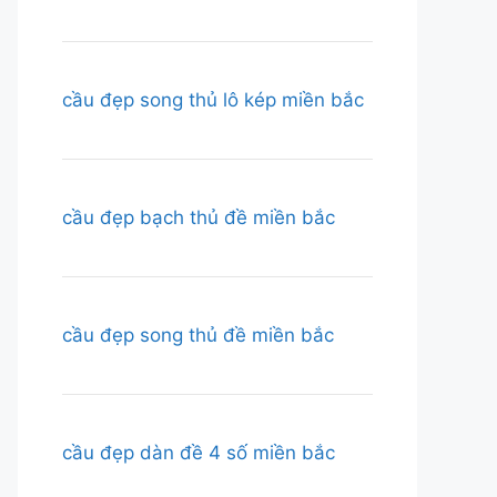
cầu đẹp song thủ lô kép miền bắc
cầu đẹp bạch thủ đề miền bắc
cầu đẹp song thủ đề miền bắc
cầu đẹp dàn đề 4 số miền bắc