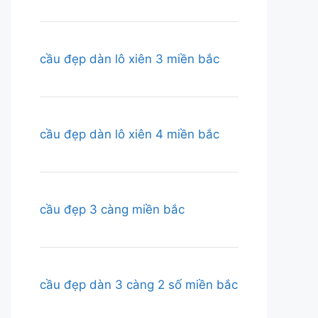
cầu đẹp dàn lô xiên 3 miền bắc
cầu đẹp dàn lô xiên 4 miền bắc
cầu đẹp 3 càng miền bắc
cầu đẹp dàn 3 càng 2 số miền bắc