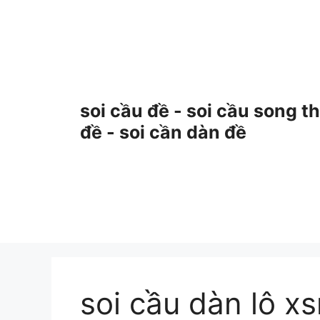
Chuyển
đến
nội
dung
soi cầu đề - soi cầu song t
đề - soi cần dàn đề
soi cầu dàn lô x