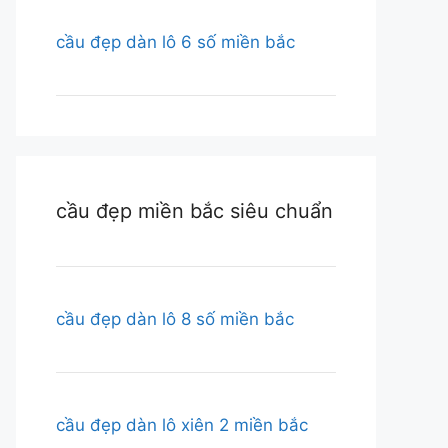
cầu đẹp dàn lô 6 số miền bắc
cầu đẹp miền bắc siêu chuẩn
cầu đẹp dàn lô 8 số miền bắc
cầu đẹp dàn lô xiên 2 miền bắc