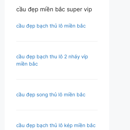
cầu đẹp miền bắc super vip
cầu đẹp bạch thủ lô miền bắc
cầu đẹp bạch thu lô 2 nháy víp
miền bắc
cầu đẹp song thủ lô miền bắc
cầu đẹp bạch thủ lô kép miền bắc