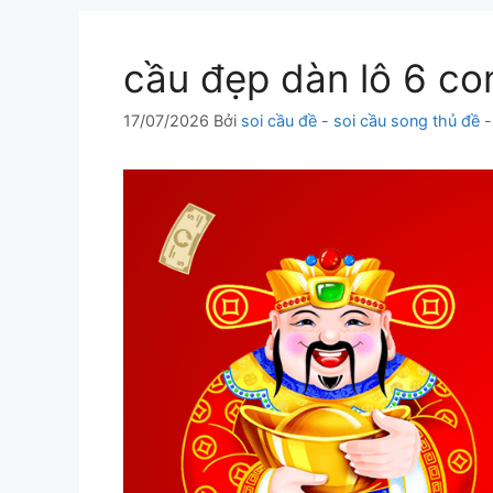
cầu đẹp dàn lô 6 co
17/07/2026
Bởi
soi cầu đề - soi cầu song thủ đề -