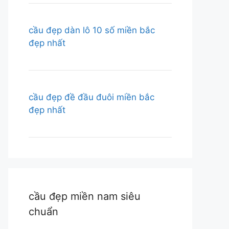
cầu đẹp dàn lô 10 số miền bắc
đẹp nhất
cầu đẹp đề đầu đuôi miền bắc
đẹp nhất
cầu đẹp miền nam siêu
chuẩn