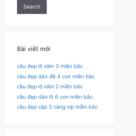
Search
Bài viết mới
cầu đẹp lô xiên 3 miền bắc
cầu đẹp dàn đề 4 con miền bắc
cầu đẹp lô xiên 2 miền bắc
cầu đẹp dàn lô 6 con miền bắc
cầu đẹp cặp 3 càng víp miền bắc