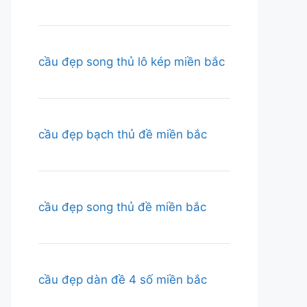
cầu đẹp song thủ lô kép miền bắc
cầu đẹp bạch thủ đề miền bắc
cầu đẹp song thủ đề miền bắc
cầu đẹp dàn đề 4 số miền bắc