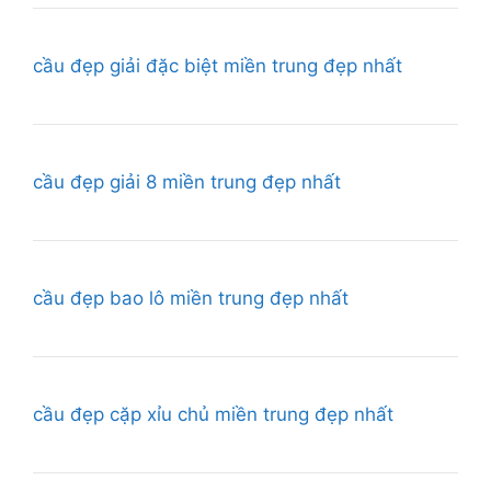
cầu đẹp giải đặc biệt miền trung đẹp nhất
cầu đẹp giải 8 miền trung đẹp nhất
cầu đẹp bao lô miền trung đẹp nhất
cầu đẹp cặp xỉu chủ miền trung đẹp nhất