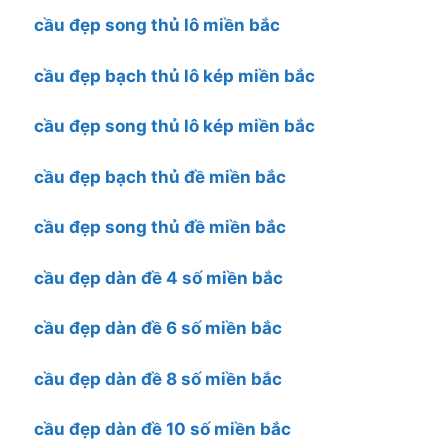
cầu đẹp song thủ lô miền bắc
cầu đẹp bạch thủ lô kép miền bắc
cầu đẹp song thủ lô kép miền bắc
cầu đẹp bạch thủ đề miền bắc
cầu đẹp song thủ đề miền bắc
cầu đẹp dàn đề 4 số miền bắc
cầu đẹp dàn đề 6 số miền bắc
cầu đẹp dàn đề 8 số miền bắc
cầu đẹp dàn đề 10 số miền bắc