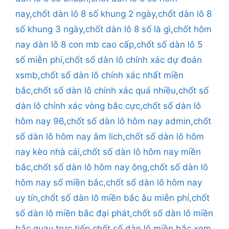
nay
,
chốt dàn lô 8 số khung 2 ngày
,
chốt dàn lô 8
số khung 3 ngày
,
chốt dàn lô 8 số là gì
,
chốt hôm
nay dàn lô 8 con mb cao cấp
,
chốt số dàn lô 5
số miễn phí
,
chốt số dàn lô chính xác dự đoán
xsmb
,
chốt số dàn lô chính xác nhất miền
bắc
,
chốt số dàn lô chính xác quá nhiều
,
chốt số
dàn lô chính xác vòng bắc cực
,
chốt số dàn lô
hôm nay 96
,
chốt số dàn lô hôm nay admin
,
chốt
số dàn lô hôm nay âm lich
,
chốt số dàn lô hôm
nay kèo nhà cái
,
chốt số dàn lô hôm nay miền
bắc
,
chốt số dàn lô hôm nay ông
,
chốt số dàn lô
hôm nay số miền bắc
,
chốt số dàn lô hôm nay
uy tín
,
chốt số dàn lô miền bắc âu miễn phí
,
chốt
số dàn lô miền bắc đại phát
,
chốt số dàn lô miền
bắc quay trực tiếp
,
chốt số dàn lô miền bắc xem