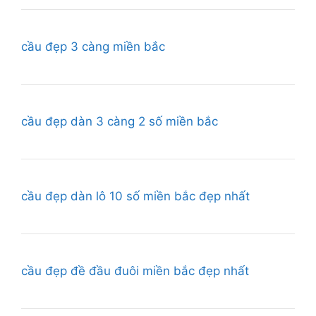
cầu đẹp 3 càng miền bắc
cầu đẹp dàn 3 càng 2 số miền bắc
cầu đẹp dàn lô 10 số miền bắc đẹp nhất
cầu đẹp đề đầu đuôi miền bắc đẹp nhất