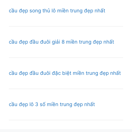
cầu đẹp song thủ lô miền trung đẹp nhất
cầu đẹp đầu đuôi giải 8 miền trung đẹp nhất
cầu đẹp đầu đuôi đặc biệt miền trung đẹp nhất
cầu đẹp lô 3 số miền trung đẹp nhất