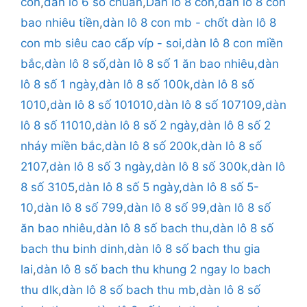
con
,
dàn lô 6 số chuẩn
,
Dàn lô 8 con
,
dàn lô 8 con
bao nhiêu tiền
,
dàn lô 8 con mb - chốt dàn lô 8
con mb siêu cao cấp víp - soi
,
dàn lô 8 con miền
bắc
,
dàn lô 8 số
,
dàn lô 8 số 1 ăn bao nhiêu
,
dàn
lô 8 số 1 ngày
,
dàn lô 8 số 100k
,
dàn lô 8 số
1010
,
dàn lô 8 số 101010
,
dàn lô 8 số 107109
,
dàn
lô 8 số 11010
,
dàn lô 8 số 2 ngày
,
dàn lô 8 số 2
nháy miền bắc
,
dàn lô 8 số 200k
,
dàn lô 8 số
2107
,
dàn lô 8 số 3 ngày
,
dàn lô 8 số 300k
,
dàn lô
8 số 3105
,
dàn lô 8 số 5 ngày
,
dàn lô 8 số 5-
10
,
dàn lô 8 số 799
,
dàn lô 8 số 99
,
dàn lô 8 số
ăn bao nhiêu
,
dàn lô 8 số bach thu
,
dàn lô 8 số
bach thu binh dinh
,
dàn lô 8 số bach thu gia
lai
,
dàn lô 8 số bach thu khung 2 ngay lo bach
thu dlk
,
dàn lô 8 số bach thu mb
,
dàn lô 8 số