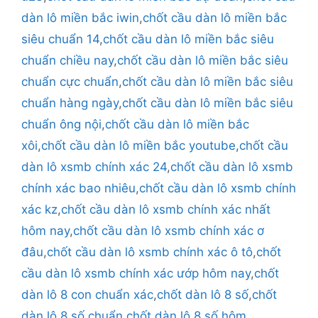
dàn lô miền bắc iwin
,
chốt cầu dàn lô miền bắc
siêu chuẩn 14
,
chốt cầu dàn lô miền bắc siêu
chuẩn chiều nay
,
chốt cầu dàn lô miền bắc siêu
chuẩn cực chuẩn
,
chốt cầu dàn lô miền bắc siêu
chuẩn hàng ngày
,
chốt cầu dàn lô miền bắc siêu
chuẩn ông nội
,
chốt cầu dàn lô miền bắc
xôi
,
chốt cầu dàn lô miền bắc youtube
,
chốt cầu
dàn lô xsmb chính xác 24
,
chốt cầu dàn lô xsmb
chính xác bao nhiêu
,
chốt cầu dàn lô xsmb chính
xác kz
,
chốt cầu dàn lô xsmb chính xác nhất
hôm nay
,
chốt cầu dàn lô xsmb chính xác ơ
đâu
,
chốt cầu dàn lô xsmb chính xác ô tô
,
chốt
cầu dàn lô xsmb chính xác ướp hôm nay
,
chốt
dàn lô 8 con chuẩn xác
,
chốt dàn lô 8 số
,
chốt
dàn lô 8 số chuẩn
,
chốt dàn lô 8 số hôm