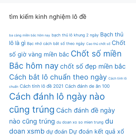
tìm kiếm kinh nghiệm lô đề
Bạch thủ
bạch thủ lô khung 2 ngày
ba càng miền bắc hôm nay
Chốt
lô là gì
Bạc nhớ cách bắt số theo ngày
Cao thủ chốt số
Chốt số miền
số giờ vàng miền bắc
Bắc hôm nay
chốt số đẹp miền bắc
Cách bắt lô chuẩn theo ngày
Cách tính lô
Cách tính lô đề 2021
Cách đánh de ăn 100
chuẩn
Cách đánh lô ngày nào
cũng trúng
Cách đánh đề ngày
du
nào cũng trúng
du doan xo so mien trung
doan xsmb
Dự đoán kết quả xổ
dự đoán