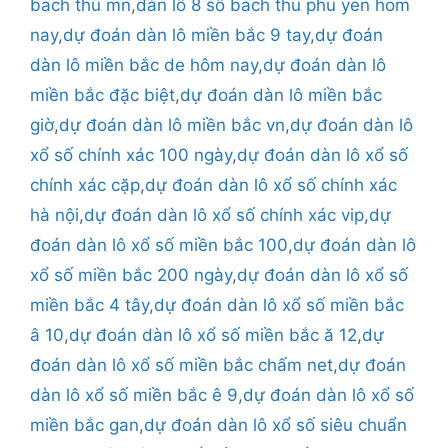
bach thu mn
,
dàn lô 8 số bach thu phu yen hom
nay
,
dự đoán dàn lô miền bắc 9 tay
,
dự đoán
dàn lô miền bắc de hôm nay
,
dự đoán dàn lô
miền bắc đặc biệt
,
dự đoán dàn lô miền bắc
giờ
,
dự đoán dàn lô miền bắc vn
,
dự đoán dàn lô
xổ số chính xác 100 ngày
,
dự đoán dàn lô xổ số
chính xác cặp
,
dự đoán dàn lô xổ số chính xác
hà nội
,
dự đoán dàn lô xổ số chính xác vip
,
dự
đoán dàn lô xổ số miền bắc 100
,
dự đoán dàn lô
xổ số miền bắc 200 ngày
,
dự đoán dàn lô xổ số
miền bắc 4 tây
,
dự đoán dàn lô xổ số miền bắc
â 10
,
dự đoán dàn lô xổ số miền bắc ă 12
,
dự
đoán dàn lô xổ số miền bắc chấm net
,
dự đoán
dàn lô xổ số miền bắc ê 9
,
dự đoán dàn lô xổ số
miền bắc gan
,
dự đoán dàn lô xổ số siêu chuẩn