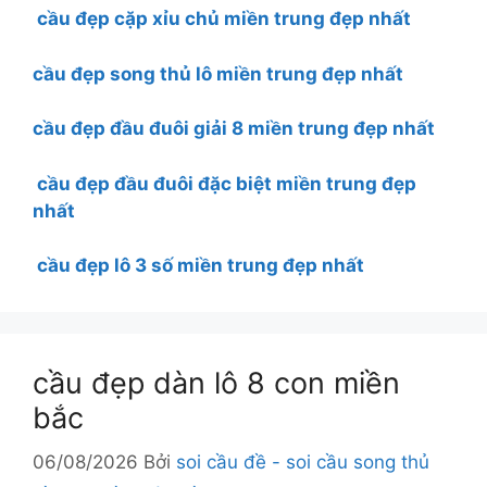
cầu đẹp cặp xỉu chủ miền trung đẹp nhất
cầu đẹp song thủ lô miền trung đẹp nhất
cầu đẹp đầu đuôi giải 8 miền trung đẹp nhất
cầu đẹp đầu đuôi đặc biệt miền trung đẹp
nhất
cầu đẹp lô 3 số miền trung đẹp nhất
cầu đẹp dàn lô 8 con miền
bắc
06/08/2026
Bởi
soi cầu đề - soi cầu song thủ