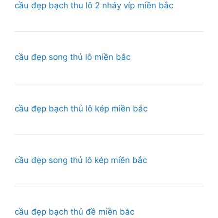
cầu đẹp bạch thu lô 2 nháy víp miền bắc
cầu đẹp song thủ lô miền bắc
cầu đẹp bạch thủ lô kép miền bắc
cầu đẹp song thủ lô kép miền bắc
cầu đẹp bạch thủ đề miền bắc