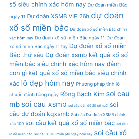
số siêu chính xác hôm nay
Dự đoán miền Bắc
dự đoán
Dự đoán XSMB VIP 26h
ngày 11
xổ số miền bắc
Dự đoán xổ số miền Bắc chính
Dự đoán xổ số miền Bắc ngày 11
Dự đoán
xác hôm nay
Dự đoán xổ số miền
xổ số miền Bắc ngày 11 tay
Bắc thứ sáu Dự đoán xsmb kết quả xổ số
miền bắc siêu chính xác
hôm nay đánh
con gì
kết quả xổ số miền bắc siêu chính
lô đẹp hôm nay
xác
Phương pháp tính lô
soi cau
Rồng Bạch Kim
chuẩn đánh hàng ngày
soi cau xsmb
mb
soi
soi cầu dàn đề 20 số nuôi
cầu dự đoán kqxsmb
Soi cầu Dự đoán XSMB chính
soi cầu kết quả xổ số miền bắc
xác 100
soi cầu
soi cầu xổ
lô đề miền bắc
Soi cầu XSMB miễn phí ngày hôm nay