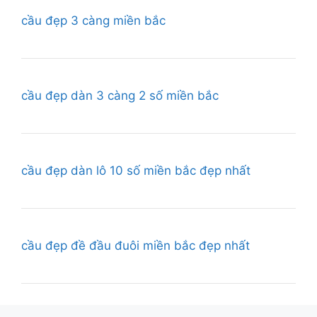
cầu đẹp 3 càng miền bắc
cầu đẹp dàn 3 càng 2 số miền bắc
cầu đẹp dàn lô 10 số miền bắc đẹp nhất
cầu đẹp đề đầu đuôi miền bắc đẹp nhất