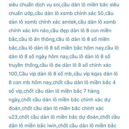
siêu chuẩn dịch vụ soi
,
cầu dàn lô miền bắc siêu
chuẩn ướp
,
cầu dàn lô xsmb chính xác 50
,
cầu
dàn lô xsmb chính xác amtek
,
cầu dàn lô xsmb
chính xác khi nào
,
cầu đẹp dàn lô 8 con miền
bắc
,
cầu lô ăn thông
,
cầu lô dàn lô 8 số miền
bắc
,
cầu lô dàn lô 8 số miền bắc hôm nay
,
cầu lô
dàn lô 8 số ngày hôm nay
,
cầu lô dàn lô 8 số
truyền thống
,
cầu lô de dàn lô 8 số chính xác
100
,
Cầu vip dàn lô 8 số mb
,
cầu víp kqxs dàn lô
8 con mb hôm nay
,
chốt cầu dàn lô miền bắc 4
số vip
,
chốt cầu dàn lô miền bắc 7 hàng
ngày
,
chốt cầu dàn lô miền bắc chính xác dự
đoán
,
chốt cầu dàn lô miền bắc chính xác
u23
,
chốt cầu dàn lô miền bắc dự đoán
,
chốt cầu
dàn lô miền bắc iwin
,
chốt cầu dàn lô miền bắc