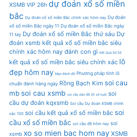
dự đoán xổ số miền
XSMB VIP 26h
bắc
Dự đoán
Dự đoán xổ số miền Bắc chính xác hôm nay
xổ số miền Bắc ngày 11
Dự đoán xổ số miền Bắc ngày
Dự đoán xổ số miền Bắc thứ sáu Dự
11 tay
đoán xsmb kết quả xổ số miền bắc siêu
chính xác
hôm nay đánh con gì
Kết Quả Xổ Số
lô
kết quả xổ số miền bắc siêu chính xác
đẹp hôm nay
Phương pháp tính lô
Mẹo đánh đề
soi cau
Rồng Bạch Kim
chuẩn đánh hàng ngày
soi cau xsmb
mb
soi
soi cầu dàn đề 20 số nuôi
cầu dự đoán kqxsmb
Soi cầu Dự đoán XSMB chính
soi
soi cầu kết quả xổ số miền bắc
xác 100
cầu xổ số miền bắc
soi
soi cầu đề hôm nay
xo so mien bac hom nay
XSMB
xsmb