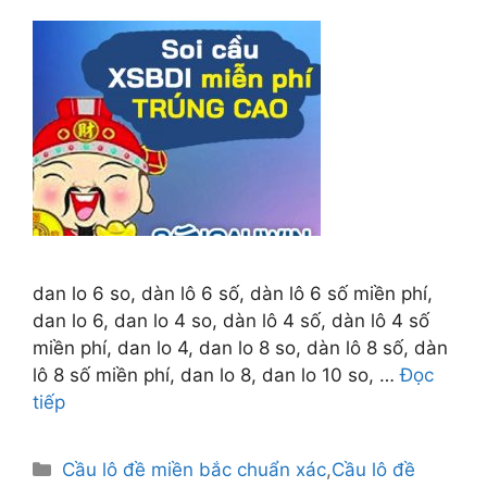
dan lo 6 so, dàn lô 6 số, dàn lô 6 số miền phí,
dan lo 6, dan lo 4 so, dàn lô 4 số, dàn lô 4 số
miền phí, dan lo 4, dan lo 8 so, dàn lô 8 số, dàn
lô 8 số miền phí, dan lo 8, dan lo 10 so, …
Đọc
tiếp
Danh
Cầu lô đề miền bắc chuẩn xác
,
Cầu lô đề