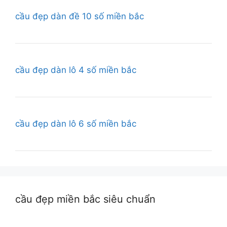
cầu đẹp dàn đề 10 số miền bắc
cầu đẹp dàn lô 4 số miền bắc
cầu đẹp dàn lô 6 số miền bắc
cầu đẹp miền bắc siêu chuẩn