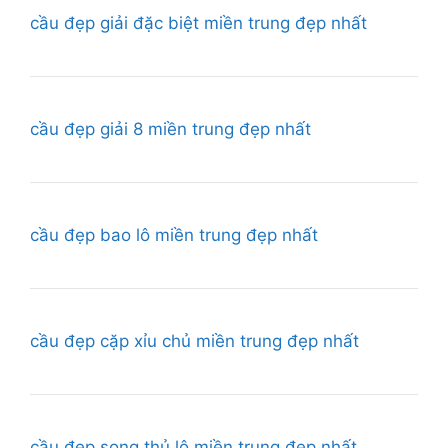
cầu đẹp giải đặc biệt miền trung đẹp nhất
cầu đẹp giải 8 miền trung đẹp nhất
cầu đẹp bao lô miền trung đẹp nhất
cầu đẹp cặp xỉu chủ miền trung đẹp nhất
cầu đẹp song thủ lô miền trung đẹp nhất