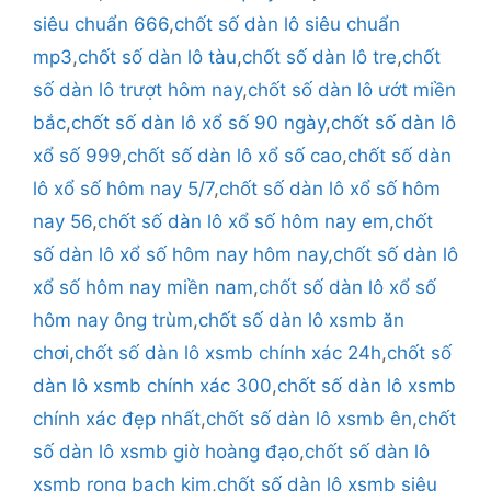
siêu chuẩn 666
,
chốt số dàn lô siêu chuẩn
mp3
,
chốt số dàn lô tàu
,
chốt số dàn lô tre
,
chốt
số dàn lô trượt hôm nay
,
chốt số dàn lô ướt miền
bắc
,
chốt số dàn lô xổ số 90 ngày
,
chốt số dàn lô
xổ số 999
,
chốt số dàn lô xổ số cao
,
chốt số dàn
lô xổ số hôm nay 5/7
,
chốt số dàn lô xổ số hôm
nay 56
,
chốt số dàn lô xổ số hôm nay em
,
chốt
số dàn lô xổ số hôm nay hôm nay
,
chốt số dàn lô
xổ số hôm nay miền nam
,
chốt số dàn lô xổ số
hôm nay ông trùm
,
chốt số dàn lô xsmb ăn
chơi
,
chốt số dàn lô xsmb chính xác 24h
,
chốt số
dàn lô xsmb chính xác 300
,
chốt số dàn lô xsmb
chính xác đẹp nhất
,
chốt số dàn lô xsmb ên
,
chốt
số dàn lô xsmb giờ hoàng đạo
,
chốt số dàn lô
xsmb rong bach kim
,
chốt số dàn lô xsmb siêu