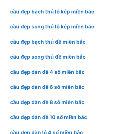
cầu đẹp bạch thủ lô kép miền bắc
cầu đẹp song thủ lô kép miền bắc
cầu đẹp bạch thủ đề miền bắc
cầu đẹp song thủ đề miền bắc
cầu đẹp dàn đề 4 số miền bắc
cầu đẹp dàn đề 6 số miền bắc
cầu đẹp dàn đề 8 số miền bắc
cầu đẹp dàn đề 10 số miền bắc
cầu đẹp dàn lô 4 số miền bắc