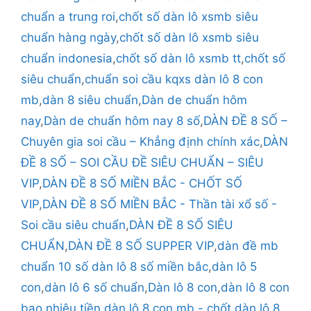
chuẩn a trung roi
,
chốt số dàn lô xsmb siêu
chuẩn hàng ngày
,
chốt số dàn lô xsmb siêu
chuẩn indonesia
,
chốt số dàn lô xsmb tt
,
chốt số
siêu chuẩn
,
chuẩn soi cầu kqxs dàn lô 8 con
mb
,
dàn 8 siêu chuẩn
,
Dàn de chuẩn hôm
nay
,
Dàn de chuẩn hôm nay 8 số
,
DÀN ĐỀ 8 SỐ –
Chuyên gia soi cầu – Khẳng định chính xác
,
DÀN
ĐỀ 8 SỐ – SOI CẦU ĐỀ SIÊU CHUẨN – SIÊU
VIP
,
DÀN ĐỀ 8 SỐ MIỀN BẮC - CHỐT SỐ
VIP
,
DÀN ĐỀ 8 SỐ MIỀN BẮC - Thần tài xổ số -
Soi cầu siêu chuẩn
,
DÀN ĐỀ 8 SỐ SIÊU
CHUẨN
,
DÀN ĐỀ 8 SỐ SUPPER VIP
,
dàn đề mb
chuẩn 10 số dàn lô 8 số miền bắc
,
dàn lô 5
con
,
dàn lô 6 số chuẩn
,
Dàn lô 8 con
,
dàn lô 8 con
bao nhiêu tiền
,
dàn lô 8 con mb - chốt dàn lô 8