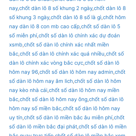
nay
,
chốt dàn lô 8 số khung 2 ngày
,
chốt dàn lô 8
số khung 3 ngày
,
chốt dàn lô 8 số là gì
,
chốt hôm
nay dàn lô 8 con mb cao cấp
,
chốt số dàn lô 5
số miễn phí
,
chốt số dàn lô chính xác dự đoán
xsmb
,
chốt số dàn lô chính xác nhất miền
bắc
,
chốt số dàn lô chính xác quá nhiều
,
chốt số
dàn lô chính xác vòng bắc cực
,
chốt số dàn lô
hôm nay 96
,
chốt số dàn lô hôm nay admin
,
chốt
số dàn lô hôm nay âm lich
,
chốt số dàn lô hôm
nay kèo nhà cái
,
chốt số dàn lô hôm nay miền
bắc
,
chốt số dàn lô hôm nay ông
,
chốt số dàn lô
hôm nay số miền bắc
,
chốt số dàn lô hôm nay
uy tín
,
chốt số dàn lô miền bắc âu miễn phí
,
chốt
số dàn lô miền bắc đại phát
,
chốt số dàn lô miền
bắc quay trực tiếp
,
chốt số dàn lô miền bắc xem