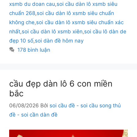
xsmb du doan cau
,
soi cầu dàn lô xsmb siêu
chuẩn 268
,
soi cầu dàn lô xsmb siêu chuẩn
không che
,
soi cầu dàn lô xsmb siêu chuẩn xác
nhất
,
soi cầu dàn lô xsmb xiên
,
soi cầu lô dàn de
đẹp 10 số
,
soi dàn đề hôm nay
178 bình luận
cầu đẹp dàn lô 6 con miền
bắc
06/08/2026
Bởi
soi cầu đề - soi cầu song thủ
đề - soi cần dàn đề