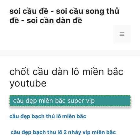
Chuyển
soi cầu đề - soi cầu song thủ
đến
đề - soi cần dàn đề
nội
dung
Menu
chốt cầu dàn lô miền bắc
youtube
cầu đẹp miền bắc super vip
cầu đẹp bạch thủ lô miền bắc
cầu đẹp bạch thu lô 2 nháy víp miền bắc