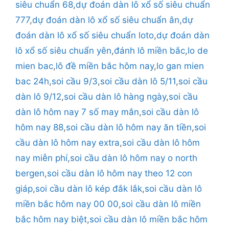
siêu chuẩn 68
,
dự đoán dàn lô xổ số siêu chuẩn
777
,
dự đoán dàn lô xổ số siêu chuẩn ân
,
dự
đoán dàn lô xổ số siêu chuẩn loto
,
dự đoán dàn
lô xổ số siêu chuẩn yên
,
đánh lô miền bắc
,
lo de
mien bac
,
lô đề miền bắc hôm nay
,
lo gan mien
bac 24h
,
soi cầu 9/3
,
soi cầu dàn lô 5/11
,
soi cầu
dàn lô 9/12
,
soi cầu dàn lô hàng ngày
,
soi cầu
dàn lô hôm nay 7 số may mắn
,
soi cầu dàn lô
hôm nay 88
,
soi cầu dàn lô hôm nay ăn tiền
,
soi
cầu dàn lô hôm nay extra
,
soi cầu dàn lô hôm
nay miễn phí
,
soi cầu dàn lô hôm nay o north
bergen
,
soi cầu dàn lô hôm nay theo 12 con
giáp
,
soi cầu dàn lô kép đắk lắk
,
soi cầu dàn lô
miền bắc hôm nay 00 00
,
soi cầu dàn lô miền
bắc hôm nay biệt
,
soi cầu dàn lô miền bắc hôm