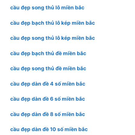
cầu đẹp song thủ lô miền bắc
cầu đẹp bạch thủ lô kép miền bắc
cầu đẹp song thủ lô kép miền bắc
cầu đẹp bạch thủ đề miền bắc
cầu đẹp song thủ đề miền bắc
cầu đẹp dàn đề 4 số miền bắc
cầu đẹp dàn đề 6 số miền bắc
cầu đẹp dàn đề 8 số miền bắc
cầu đẹp dàn đề 10 số miền bắc