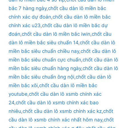
bắc 7 hàng ngày
,
chốt cầu dàn lô miền bắc
chính xác dự đoán
,
chốt cầu dàn lô miền bắc
chính xác u23
,
chốt cầu dàn lô miền bắc dự
đoán
,
chốt cầu dàn lô miền bắc iwin
,
chốt cầu
dàn lô miền bắc siêu chuẩn 14
,
chốt cầu dàn lô
miền bắc siêu chuẩn chiều nay
,
chốt cầu dàn lô
miền bắc siêu chuẩn cực chuẩn
,
chốt cầu dàn lô
miền bắc siêu chuẩn hàng ngày
,
chốt cầu dàn lô
miền bắc siêu chuẩn ông nội
,
chốt cầu dàn lô
miền bắc xôi
,
chốt cầu dàn lô miền bắc
youtube
,
chốt cầu dàn lô xsmb chính xác
24
,
chốt cầu dàn lô xsmb chính xác bao
nhiêu
,
chốt cầu dàn lô xsmb chính xác kz
,
chốt
cầu dàn lô xsmb chính xác nhất hôm nay
,
chốt