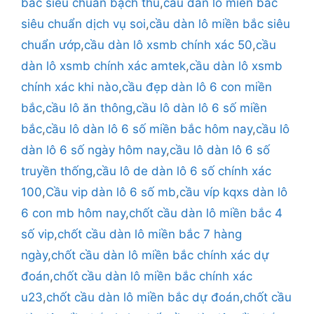
bắc siêu chuẩn bạch thủ
,
cầu dàn lô miền bắc
siêu chuẩn dịch vụ soi
,
cầu dàn lô miền bắc siêu
chuẩn ướp
,
cầu dàn lô xsmb chính xác 50
,
cầu
dàn lô xsmb chính xác amtek
,
cầu dàn lô xsmb
chính xác khi nào
,
cầu đẹp dàn lô 6 con miền
bắc
,
cầu lô ăn thông
,
cầu lô dàn lô 6 số miền
bắc
,
cầu lô dàn lô 6 số miền bắc hôm nay
,
cầu lô
dàn lô 6 số ngày hôm nay
,
cầu lô dàn lô 6 số
truyền thống
,
cầu lô de dàn lô 6 số chính xác
100
,
Cầu vip dàn lô 6 số mb
,
cầu víp kqxs dàn lô
6 con mb hôm nay
,
chốt cầu dàn lô miền bắc 4
số vip
,
chốt cầu dàn lô miền bắc 7 hàng
ngày
,
chốt cầu dàn lô miền bắc chính xác dự
đoán
,
chốt cầu dàn lô miền bắc chính xác
u23
,
chốt cầu dàn lô miền bắc dự đoán
,
chốt cầu