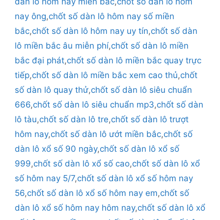
dàn lô hôm nay miền bắc
,
chốt số dàn lô hôm
nay ông
,
chốt số dàn lô hôm nay số miền
bắc
,
chốt số dàn lô hôm nay uy tín
,
chốt số dàn
lô miền bắc âu miễn phí
,
chốt số dàn lô miền
bắc đại phát
,
chốt số dàn lô miền bắc quay trực
tiếp
,
chốt số dàn lô miền bắc xem cao thủ
,
chốt
số dàn lô quay thử
,
chốt số dàn lô siêu chuẩn
666
,
chốt số dàn lô siêu chuẩn mp3
,
chốt số dàn
lô tàu
,
chốt số dàn lô tre
,
chốt số dàn lô trượt
hôm nay
,
chốt số dàn lô ướt miền bắc
,
chốt số
dàn lô xổ số 90 ngày
,
chốt số dàn lô xổ số
999
,
chốt số dàn lô xổ số cao
,
chốt số dàn lô xổ
số hôm nay 5/7
,
chốt số dàn lô xổ số hôm nay
56
,
chốt số dàn lô xổ số hôm nay em
,
chốt số
dàn lô xổ số hôm nay hôm nay
,
chốt số dàn lô xổ