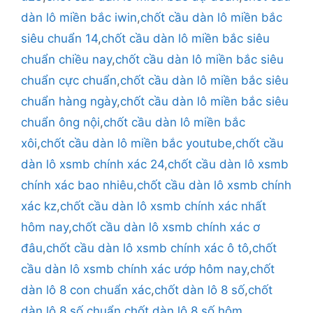
dàn lô miền bắc iwin
,
chốt cầu dàn lô miền bắc
siêu chuẩn 14
,
chốt cầu dàn lô miền bắc siêu
chuẩn chiều nay
,
chốt cầu dàn lô miền bắc siêu
chuẩn cực chuẩn
,
chốt cầu dàn lô miền bắc siêu
chuẩn hàng ngày
,
chốt cầu dàn lô miền bắc siêu
chuẩn ông nội
,
chốt cầu dàn lô miền bắc
xôi
,
chốt cầu dàn lô miền bắc youtube
,
chốt cầu
dàn lô xsmb chính xác 24
,
chốt cầu dàn lô xsmb
chính xác bao nhiêu
,
chốt cầu dàn lô xsmb chính
xác kz
,
chốt cầu dàn lô xsmb chính xác nhất
hôm nay
,
chốt cầu dàn lô xsmb chính xác ơ
đâu
,
chốt cầu dàn lô xsmb chính xác ô tô
,
chốt
cầu dàn lô xsmb chính xác ướp hôm nay
,
chốt
dàn lô 8 con chuẩn xác
,
chốt dàn lô 8 số
,
chốt
dàn lô 8 số chuẩn
,
chốt dàn lô 8 số hôm