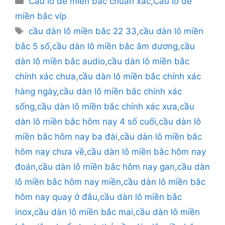
Cầu lô đề miền bắc chuẩn xác
,
Cầu lô đề
mục
miền bắc víp
Thẻ
cầu dàn lô miền bắc 22 33
,
cầu dàn lô miền
bắc 5 số
,
cầu dàn lô miền bắc âm dương
,
cầu
dàn lô miền bắc audio
,
cầu dàn lô miền bắc
chính xác chưa
,
cầu dàn lô miền bắc chính xác
hàng ngày
,
cầu dàn lô miền bắc chính xác
sống
,
cầu dàn lô miền bắc chính xác xưa
,
cầu
dàn lô miền bắc hôm nay 4 số cuối
,
cầu dàn lô
miền bắc hôm nay ba đài
,
cầu dàn lô miền bắc
hôm nay chưa về
,
cầu dàn lô miền bắc hôm nay
đoán
,
cầu dàn lô miền bắc hôm nay gan
,
cầu dàn
lô miền bắc hôm nay miền
,
cầu dàn lô miền bắc
hôm nay quay ở đâu
,
cầu dàn lô miền bắc
inox
,
cầu dàn lô miền bắc mai
,
cầu dàn lô miền