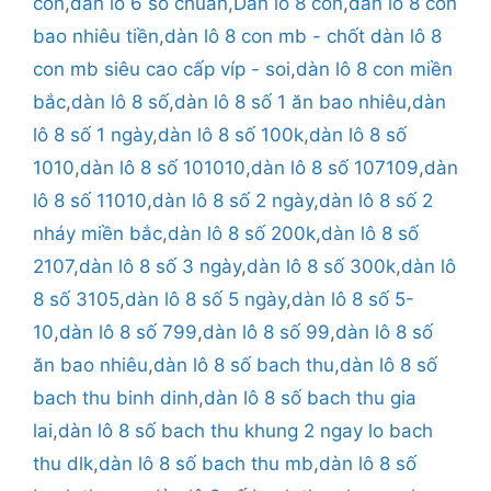
con
,
dàn lô 6 số chuẩn
,
Dàn lô 8 con
,
dàn lô 8 con
bao nhiêu tiền
,
dàn lô 8 con mb - chốt dàn lô 8
con mb siêu cao cấp víp - soi
,
dàn lô 8 con miền
bắc
,
dàn lô 8 số
,
dàn lô 8 số 1 ăn bao nhiêu
,
dàn
lô 8 số 1 ngày
,
dàn lô 8 số 100k
,
dàn lô 8 số
1010
,
dàn lô 8 số 101010
,
dàn lô 8 số 107109
,
dàn
lô 8 số 11010
,
dàn lô 8 số 2 ngày
,
dàn lô 8 số 2
nháy miền bắc
,
dàn lô 8 số 200k
,
dàn lô 8 số
2107
,
dàn lô 8 số 3 ngày
,
dàn lô 8 số 300k
,
dàn lô
8 số 3105
,
dàn lô 8 số 5 ngày
,
dàn lô 8 số 5-
10
,
dàn lô 8 số 799
,
dàn lô 8 số 99
,
dàn lô 8 số
ăn bao nhiêu
,
dàn lô 8 số bach thu
,
dàn lô 8 số
bach thu binh dinh
,
dàn lô 8 số bach thu gia
lai
,
dàn lô 8 số bach thu khung 2 ngay lo bach
thu dlk
,
dàn lô 8 số bach thu mb
,
dàn lô 8 số