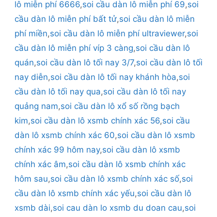
lô miễn phí 6666
,
soi cầu dàn lô miễn phí 69
,
soi
cầu dàn lô miễn phí bất tử
,
soi cầu dàn lô miễn
phí miền
,
soi cầu dàn lô miễn phí ultraviewer
,
soi
cầu dàn lô miễn phí víp 3 càng
,
soi cầu dàn lô
quán
,
soi cầu dàn lô tối nay 3/7
,
soi cầu dàn lô tối
nay diễn
,
soi cầu dàn lô tối nay khánh hòa
,
soi
cầu dàn lô tối nay qua
,
soi cầu dàn lô tối nay
quảng nam
,
soi cầu dàn lô xổ số rồng bạch
kim
,
soi cầu dàn lô xsmb chính xác 56
,
soi cầu
dàn lô xsmb chính xác 60
,
soi cầu dàn lô xsmb
chính xác 99 hôm nay
,
soi cầu dàn lô xsmb
chính xác âm
,
soi cầu dàn lô xsmb chính xác
hôm sau
,
soi cầu dàn lô xsmb chính xác số
,
soi
cầu dàn lô xsmb chính xác yếu
,
soi cầu dàn lô
xsmb dài
,
soi cau dàn lo xsmb du doan cau
,
soi