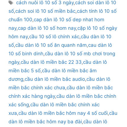
Thẻ
cách nuôi lô 10 số 3 ngày
,
cách soi dàn lô 10
số
,
cách soi lô 10 số miền bắc
,
cách tính lô 10 số
chuẩn 100
,
cap dàn lô 10 số dep nhat hom
nay
,
cap dàn lô 10 số hom nay
,
cặp lô 10 số ngày
hôm nay
,
cầu 10 số lô chính xác
,
cầu dàn lô 10
số
,
cầu dàn lô 10 số ăn quanh năm
,
cau dàn lô
10 số binh dinh
,
cầu dàn lô 10 số mb chơi trong
ngày
,
cầu dàn lô miền bắc 22 33
,
cầu dàn lô
miền bắc 5 số
,
cầu dàn lô miền bắc âm
dương
,
cầu dàn lô miền bắc audio
,
cầu dàn lô
miền bắc chính xác chưa
,
cầu dàn lô miền bắc
chính xác hàng ngày
,
cầu dàn lô miền bắc chính
xác sống
,
cầu dàn lô miền bắc chính xác
xưa
,
cầu dàn lô miền bắc hôm nay 4 số cuối
,
cầu
dàn lô miền bắc hôm nay ba đài
,
cầu dàn lô