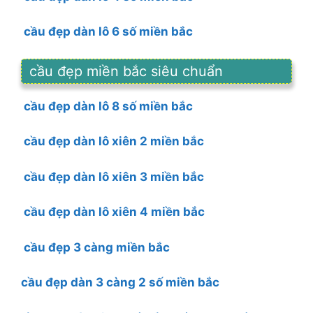
cầu đẹp dàn lô 6 số miền bắc
cầu đẹp miền bắc siêu chuẩn
cầu đẹp dàn lô 8 số miền bắc
cầu đẹp dàn lô xiên 2 miền bắc
cầu đẹp dàn lô xiên 3 miền bắc
cầu đẹp dàn lô xiên 4 miền bắc
cầu đẹp 3 càng miền bắc
cầu đẹp dàn 3 càng 2 số miền bắc