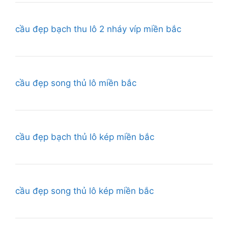
cầu đẹp bạch thu lô 2 nháy víp miền bắc
cầu đẹp song thủ lô miền bắc
cầu đẹp bạch thủ lô kép miền bắc
cầu đẹp song thủ lô kép miền bắc