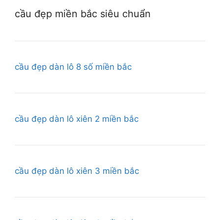
cầu đẹp miền bắc siêu chuẩn
cầu đẹp dàn lô 8 số miền bắc
cầu đẹp dàn lô xiên 2 miền bắc
cầu đẹp dàn lô xiên 3 miền bắc