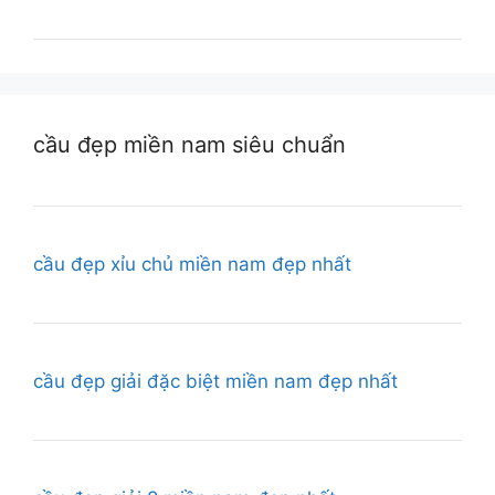
cầu đẹp miền nam siêu chuẩn
cầu đẹp xỉu chủ miền nam đẹp nhất
cầu đẹp giải đặc biệt miền nam đẹp nhất