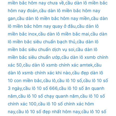
miền bắc hôm nay chưa về
,
cầu dàn lô miền bắc
hôm nay đoán
,
cầu dàn lô miền bắc hôm nay
gan
,
cầu dàn lô miền bắc hôm nay miền
,
cầu dàn
lô miền bắc hôm nay quay ở đâu
,
cầu dàn lô
miền bắc inox
,
cầu dàn lô miền bắc mai
,
cầu dàn
lô miền bắc siêu chuẩn bạch thủ
,
cầu dàn lô
miền bắc siêu chuẩn dịch vụ soi
,
cầu dàn lô
miền bắc siêu chuẩn ướp
,
cầu dàn lô xsmb chính
xác 50
,
cầu dàn lô xsmb chính xác amtek
,
cầu
dàn lô xsmb chính xác khi nào
,
cầu đẹp dàn lô
10 con miền bắc
,
cầu lô
,
cầu lô 10 số
,
cầu lô 10 số
3 ngày
,
cầu lô 10 số 666
,
cầu lô 10 số ăn quanh
năm
,
cầu lô 10 số chạy quanh năm
,
cầu lô 10 số
chính xác 100
,
cầu lô 10 số chính xác hôm
nay
,
cầu lô 10 số đẹp nhất hôm nay
,
cầu lô 10 số