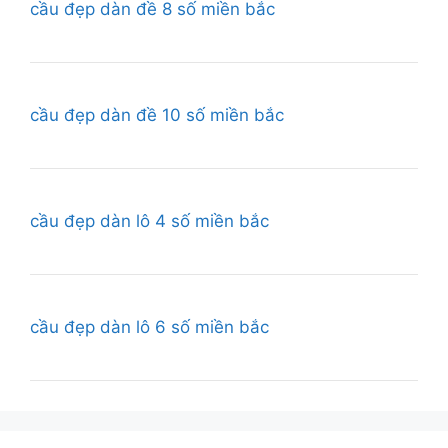
cầu đẹp dàn đề 8 số miền bắc
cầu đẹp dàn đề 10 số miền bắc
cầu đẹp dàn lô 4 số miền bắc
cầu đẹp dàn lô 6 số miền bắc