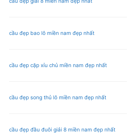
cầu đẹp giải 8 miền nam đẹp nhất
cầu đẹp bao lô miền nam đẹp nhất
cầu đẹp cặp xỉu chủ miền nam đẹp nhất
cầu đẹp song thủ lô miền nam đẹp nhất
cầu đẹp đầu đuôi giải 8 miền nam đẹp nhất