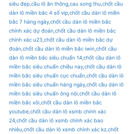
siêu đẹp
,
cầu lô ăn thông
,
cau song thu
,
chốt cầu
dàn lô miền bắc 4 số vip
,
chốt cầu dàn lô miền
bắc 7 hàng ngày
,
chốt cầu dàn lô miền bắc
chính xác dự đoán
,
chốt cầu dàn lô miền bắc
chính xác u23
,
chốt cầu dàn lô miền bắc dự
đoán
,
chốt cầu dàn lô miền bắc iwin
,
chốt cầu
dàn lô miền bắc siêu chuẩn 14
,
chốt cầu dàn lô
miền bắc siêu chuẩn chiều nay
,
chốt cầu dàn lô
miền bắc siêu chuẩn cực chuẩn
,
chốt cầu dàn lô
miền bắc siêu chuẩn hàng ngày
,
chốt cầu dàn lô
miền bắc siêu chuẩn ông nội
,
chốt cầu dàn lô
miền bắc xôi
,
chốt cầu dàn lô miền bắc
youtube
,
chốt cầu dàn lô xsmb chính xác
24
,
chốt cầu dàn lô xsmb chính xác bao
nhiêu
,
chốt cầu dàn lô xsmb chính xác kz
,
chốt