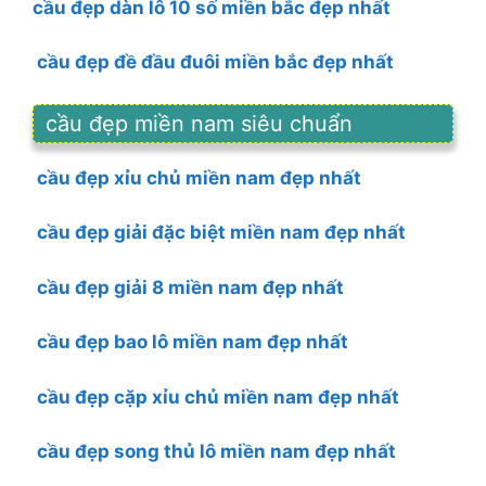
cầu đẹp dàn lô 10 số miền bắc đẹp nhất
cầu đẹp đề đầu đuôi miền bắc đẹp nhất
cầu đẹp miền nam siêu chuẩn
cầu đẹp xỉu chủ miền nam đẹp nhất
cầu đẹp giải đặc biệt miền nam đẹp nhất
cầu đẹp giải 8 miền nam đẹp nhất
cầu đẹp bao lô miền nam đẹp nhất
cầu đẹp cặp xỉu chủ miền nam đẹp nhất
cầu đẹp song thủ lô miền nam đẹp nhất