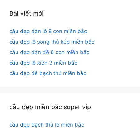
Bài viết mới
cầu đẹp dàn lô 8 con miền bắc
cầu đẹp lô song thủ kép miền bắc
cầu đẹp dàn đề 6 con miền bắc
cầu đẹp lô xiên 3 miền bắc
cầu đẹp đề bạch thủ miền bắc
cầu đẹp miền bắc super vip
cầu đẹp bạch thủ lô miền bắc