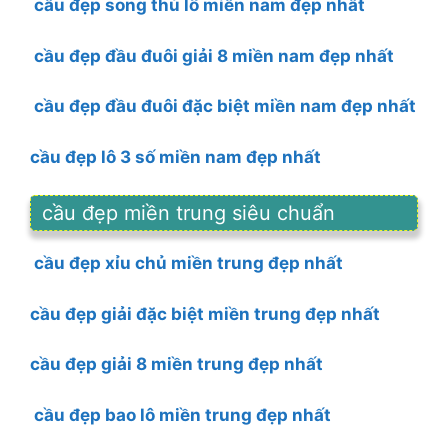
cầu đẹp song thủ lô miền nam đẹp nhất
cầu đẹp đầu đuôi giải 8 miền nam đẹp nhất
cầu đẹp đầu đuôi đặc biệt miền nam đẹp nhất
cầu đẹp lô 3 số miền nam đẹp nhất
cầu đẹp miền trung siêu chuẩn
cầu đẹp xỉu chủ miền trung đẹp nhất
cầu đẹp giải đặc biệt miền trung đẹp nhất
cầu đẹp giải 8 miền trung đẹp nhất
cầu đẹp bao lô miền trung đẹp nhất