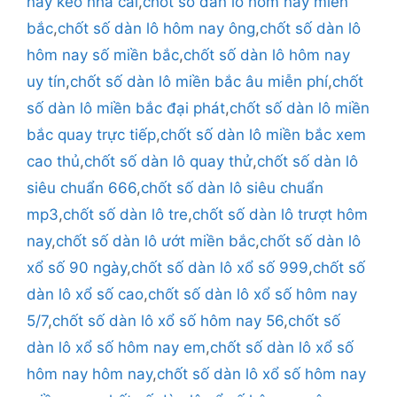
nay kèo nhà cái
,
chốt số dàn lô hôm nay miền
bắc
,
chốt số dàn lô hôm nay ông
,
chốt số dàn lô
hôm nay số miền bắc
,
chốt số dàn lô hôm nay
uy tín
,
chốt số dàn lô miền bắc âu miễn phí
,
chốt
số dàn lô miền bắc đại phát
,
chốt số dàn lô miền
bắc quay trực tiếp
,
chốt số dàn lô miền bắc xem
cao thủ
,
chốt số dàn lô quay thử
,
chốt số dàn lô
siêu chuẩn 666
,
chốt số dàn lô siêu chuẩn
mp3
,
chốt số dàn lô tre
,
chốt số dàn lô trượt hôm
nay
,
chốt số dàn lô ướt miền bắc
,
chốt số dàn lô
xổ số 90 ngày
,
chốt số dàn lô xổ số 999
,
chốt số
dàn lô xổ số cao
,
chốt số dàn lô xổ số hôm nay
5/7
,
chốt số dàn lô xổ số hôm nay 56
,
chốt số
dàn lô xổ số hôm nay em
,
chốt số dàn lô xổ số
hôm nay hôm nay
,
chốt số dàn lô xổ số hôm nay