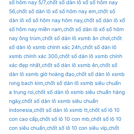
số hôm nay 5/7
,
chốt số dàn lô xổ số hôm nay
56
,
chốt số dàn lô xổ số hôm nay em
,
chốt số
dàn lô xổ số hôm nay hôm nay
,
chốt số dàn lô xổ
số hôm nay miền nam
,
chốt số dàn lô xổ số hôm
nay ông trùm
,
chốt số dàn lô xsmb ăn chơi
,
chốt
số dàn lô xsmb chính xác 24h
,
chốt số dàn lô
xsmb chính xác 300
,
chốt số dàn lô xsmb chính
xác đẹp nhất
,
chốt số dàn lô xsmb ên
,
chốt số
dàn lô xsmb giờ hoàng đạo
,
chốt số dàn lô xsmb
rong bach kim
,
chốt số dàn lô xsmb siêu chuẩn
a trung roi
,
chốt số dàn lô xsmb siêu chuẩn hàng
ngày
,
chốt số dàn lô xsmb siêu chuẩn
indonesia
,
chốt số dàn lô xsmb tt
,
chốt số lô 10
con cao cấp
,
chốt số lô 10 con mb
,
chốt số lô 10
con siêu chuẩn
,
chốt số lô 10 con siêu víp
,
chốt