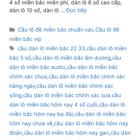
4 số miền bắc miễn phí, dàn lô 6 số cao cấp,
dàn lô 10 số, dàn lô …
Đọc tiếp
Danh
Cầu lô đề miền bắc chuẩn xác
,
Cầu lô đề
mục
miền bắc víp
Thẻ
cầu dàn lô miền bắc 22 33
,
cầu dàn lô miền
bắc 5 số
,
cầu dàn lô miền bắc âm dương
,
cầu
dàn lô miền bắc audio
,
cầu dàn lô miền bắc
chính xác chưa
,
cầu dàn lô miền bắc chính xác
hàng ngày
,
cầu dàn lô miền bắc chính xác
sống
,
cầu dàn lô miền bắc chính xác xưa
,
cầu
dàn lô miền bắc hôm nay 4 số cuối
,
cầu dàn lô
miền bắc hôm nay ba đài
,
cầu dàn lô miền bắc
hôm nay chưa về
,
cầu dàn lô miền bắc hôm nay
đoán
,
cầu dàn lô miền bắc hôm nay gan
,
cầu dàn