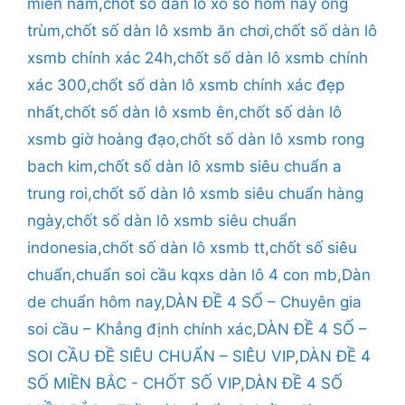
miền nam
,
chốt số dàn lô xổ số hôm nay ông
trùm
,
chốt số dàn lô xsmb ăn chơi
,
chốt số dàn lô
xsmb chính xác 24h
,
chốt số dàn lô xsmb chính
xác 300
,
chốt số dàn lô xsmb chính xác đẹp
nhất
,
chốt số dàn lô xsmb ên
,
chốt số dàn lô
xsmb giờ hoàng đạo
,
chốt số dàn lô xsmb rong
bach kim
,
chốt số dàn lô xsmb siêu chuẩn a
trung roi
,
chốt số dàn lô xsmb siêu chuẩn hàng
ngày
,
chốt số dàn lô xsmb siêu chuẩn
indonesia
,
chốt số dàn lô xsmb tt
,
chốt số siêu
chuẩn
,
chuẩn soi cầu kqxs dàn lô 4 con mb
,
Dàn
de chuẩn hôm nay
,
DÀN ĐỀ 4 SỐ – Chuyên gia
soi cầu – Khẳng định chính xác
,
DÀN ĐỀ 4 SỐ –
SOI CẦU ĐỀ SIÊU CHUẨN – SIÊU VIP
,
DÀN ĐỀ 4
SỐ MIỀN BẮC - CHỐT SỐ VIP
,
DÀN ĐỀ 4 SỐ