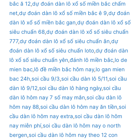
bắc ă 12
,
dự đoán dàn lô xổ số miền bắc chấm
net
,
dự đoán dàn lô xổ số miền bắc ê 9
,
dự đoán
dàn lô xổ số miền bắc gan
,
dự đoán dàn lô xổ số
siêu chuẩn 68
,
dự đoán dàn lô xổ số siêu chuẩn
777
,
dự đoán dàn lô xổ số siêu chuẩn ân
,
dự
đoán dàn lô xổ số siêu chuẩn loto
,
dự đoán dàn
lô xổ số siêu chuẩn yên
,
đánh lô miền bắc
,
lo de
mien bac
,
lô đề miền bắc hôm nay
,
lo gan mien
bac 24h
,
soi cầu 9/3
,
soi cầu dàn lô 5/11
,
soi cầu
dàn lô 9/12
,
soi cầu dàn lô hàng ngày
,
soi cầu
dàn lô hôm nay 7 số may mắn
,
soi cầu dàn lô
hôm nay 88
,
soi cầu dàn lô hôm nay ăn tiền
,
soi
cầu dàn lô hôm nay extra
,
soi cầu dàn lô hôm
nay miễn phí
,
soi cầu dàn lô hôm nay o north
bergen
,
soi cầu dàn lô hôm nay theo 12 con