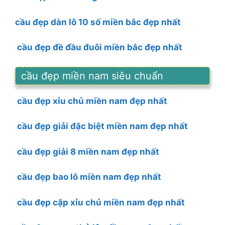
cầu đẹp dàn lô 10 số miền bắc đẹp nhất
cầu đẹp đề đầu đuôi miền bắc đẹp nhất
cầu đẹp miền nam siêu chuẩn
cầu đẹp xỉu chủ miền nam đẹp nhất
cầu đẹp giải đặc biệt miền nam đẹp nhất
cầu đẹp giải 8 miền nam đẹp nhất
cầu đẹp bao lô miền nam đẹp nhất
cầu đẹp cặp xỉu chủ miền nam đẹp nhất