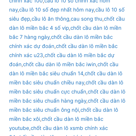
chính xác 100
,
cầu lô 10 số chính xác hôm
nay
,
cầu lô 10 số đẹp nhất hôm nay
,
cầu lô 10 số
siêu đẹp
,
cầu lô ăn thông
,
cau song thu
,
chốt cầu
dàn lô miền bắc 4 số vip
,
chốt cầu dàn lô miền
bắc 7 hàng ngày
,
chốt cầu dàn lô miền bắc
chính xác dự đoán
,
chốt cầu dàn lô miền bắc
chính xác u23
,
chốt cầu dàn lô miền bắc dự
đoán
,
chốt cầu dàn lô miền bắc iwin
,
chốt cầu
dàn lô miền bắc siêu chuẩn 14
,
chốt cầu dàn lô
miền bắc siêu chuẩn chiều nay
,
chốt cầu dàn lô
miền bắc siêu chuẩn cực chuẩn
,
chốt cầu dàn lô
miền bắc siêu chuẩn hàng ngày
,
chốt cầu dàn lô
miền bắc siêu chuẩn ông nội
,
chốt cầu dàn lô
miền bắc xôi
,
chốt cầu dàn lô miền bắc
youtube
,
chốt cầu dàn lô xsmb chính xác