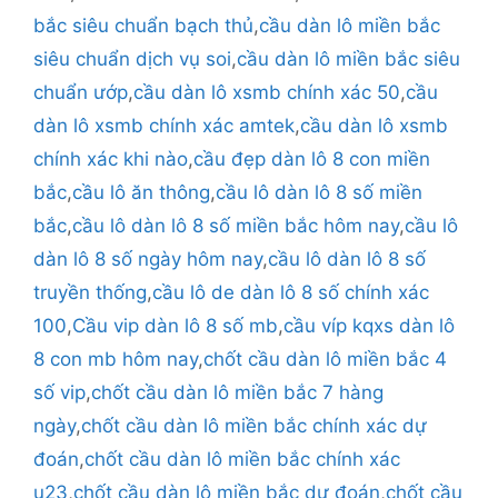
bắc siêu chuẩn bạch thủ
,
cầu dàn lô miền bắc
siêu chuẩn dịch vụ soi
,
cầu dàn lô miền bắc siêu
chuẩn ướp
,
cầu dàn lô xsmb chính xác 50
,
cầu
dàn lô xsmb chính xác amtek
,
cầu dàn lô xsmb
chính xác khi nào
,
cầu đẹp dàn lô 8 con miền
bắc
,
cầu lô ăn thông
,
cầu lô dàn lô 8 số miền
bắc
,
cầu lô dàn lô 8 số miền bắc hôm nay
,
cầu lô
dàn lô 8 số ngày hôm nay
,
cầu lô dàn lô 8 số
truyền thống
,
cầu lô de dàn lô 8 số chính xác
100
,
Cầu vip dàn lô 8 số mb
,
cầu víp kqxs dàn lô
8 con mb hôm nay
,
chốt cầu dàn lô miền bắc 4
số vip
,
chốt cầu dàn lô miền bắc 7 hàng
ngày
,
chốt cầu dàn lô miền bắc chính xác dự
đoán
,
chốt cầu dàn lô miền bắc chính xác
u23
,
chốt cầu dàn lô miền bắc dự đoán
,
chốt cầu