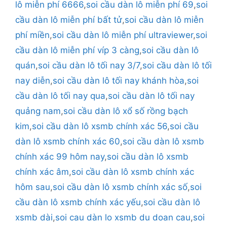
lô miễn phí 6666
,
soi cầu dàn lô miễn phí 69
,
soi
cầu dàn lô miễn phí bất tử
,
soi cầu dàn lô miễn
phí miền
,
soi cầu dàn lô miễn phí ultraviewer
,
soi
cầu dàn lô miễn phí víp 3 càng
,
soi cầu dàn lô
quán
,
soi cầu dàn lô tối nay 3/7
,
soi cầu dàn lô tối
nay diễn
,
soi cầu dàn lô tối nay khánh hòa
,
soi
cầu dàn lô tối nay qua
,
soi cầu dàn lô tối nay
quảng nam
,
soi cầu dàn lô xổ số rồng bạch
kim
,
soi cầu dàn lô xsmb chính xác 56
,
soi cầu
dàn lô xsmb chính xác 60
,
soi cầu dàn lô xsmb
chính xác 99 hôm nay
,
soi cầu dàn lô xsmb
chính xác âm
,
soi cầu dàn lô xsmb chính xác
hôm sau
,
soi cầu dàn lô xsmb chính xác số
,
soi
cầu dàn lô xsmb chính xác yếu
,
soi cầu dàn lô
xsmb dài
,
soi cau dàn lo xsmb du doan cau
,
soi