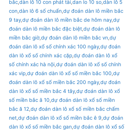
bắc
,
dàn lô 10 con phát tài
,
dan lo 10 so
,
dàn lô 5
con
,
dàn lô 6 số chuẩn
,
dự đoán dàn lô miền bắc
9 tay
,
dự đoán dàn lô miền bắc de hôm nay
,
dự
đoán dàn lô miền bắc đặc biệt
,
dự đoán dàn lô
miền bắc giờ
,
dự đoán dàn lô miền bắc vn
,
dự
đoán dàn lô xổ số chính xác 100 ngày
,
dự đoán
dàn lô xổ số chính xác cặp
,
dự đoán dàn lô xổ
số chính xác hà nội
,
dự đoán dàn lô xổ số chính
xác vip
,
dự đoán dàn lô xổ số miền bắc 100
,
dự
đoán dàn lô xổ số miền bắc 200 ngày
,
dự đoán
dàn lô xổ số miền bắc 4 tây
,
dự đoán dàn lô xổ
số miền bắc â 10
,
dự đoán dàn lô xổ số miền
bắc ă 12
,
dự đoán dàn lô xổ số miền bắc chấm
net
,
dự đoán dàn lô xổ số miền bắc ê 9
,
dự đoán
dàn lô xổ số miền bắc gan
,
dự đoán dàn lô xổ số