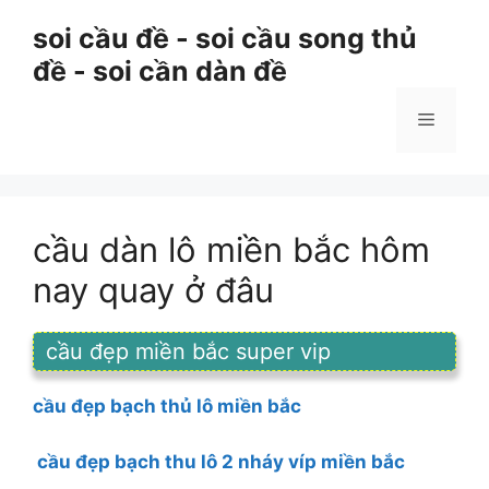
Chuyển
soi cầu đề - soi cầu song thủ
đến
đề - soi cần dàn đề
nội
dung
Menu
cầu dàn lô miền bắc hôm
nay quay ở đâu
cầu đẹp miền bắc super vip
cầu đẹp bạch thủ lô miền bắc
cầu đẹp bạch thu lô 2 nháy víp miền bắc