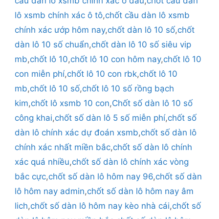
cầu dàn lô xsmb chính xác ơ đâu
,
chốt cầu dàn
lô xsmb chính xác ô tô
,
chốt cầu dàn lô xsmb
chính xác ướp hôm nay
,
chốt dàn lô 10 số
,
chốt
dàn lô 10 số chuẩn
,
chốt dàn lô 10 số siêu vip
mb
,
chốt lô 10
,
chốt lô 10 con hôm nay
,
chốt lô 10
con miễn phí
,
chốt lô 10 con rbk
,
chốt lô 10
mb
,
chốt lô 10 số
,
chốt lô 10 số rồng bạch
kim
,
chốt lô xsmb 10 con
,
Chốt số dàn lô 10 số
công khai
,
chốt số dàn lô 5 số miễn phí
,
chốt số
dàn lô chính xác dự đoán xsmb
,
chốt số dàn lô
chính xác nhất miền bắc
,
chốt số dàn lô chính
xác quá nhiều
,
chốt số dàn lô chính xác vòng
bắc cực
,
chốt số dàn lô hôm nay 96
,
chốt số dàn
lô hôm nay admin
,
chốt số dàn lô hôm nay âm
lich
,
chốt số dàn lô hôm nay kèo nhà cái
,
chốt số