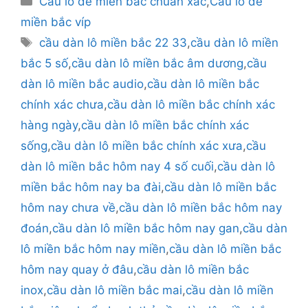
Cầu lô đề miền bắc chuẩn xác
,
Cầu lô đề
mục
miền bắc víp
Thẻ
cầu dàn lô miền bắc 22 33
,
cầu dàn lô miền
bắc 5 số
,
cầu dàn lô miền bắc âm dương
,
cầu
dàn lô miền bắc audio
,
cầu dàn lô miền bắc
chính xác chưa
,
cầu dàn lô miền bắc chính xác
hàng ngày
,
cầu dàn lô miền bắc chính xác
sống
,
cầu dàn lô miền bắc chính xác xưa
,
cầu
dàn lô miền bắc hôm nay 4 số cuối
,
cầu dàn lô
miền bắc hôm nay ba đài
,
cầu dàn lô miền bắc
hôm nay chưa về
,
cầu dàn lô miền bắc hôm nay
đoán
,
cầu dàn lô miền bắc hôm nay gan
,
cầu dàn
lô miền bắc hôm nay miền
,
cầu dàn lô miền bắc
hôm nay quay ở đâu
,
cầu dàn lô miền bắc
inox
,
cầu dàn lô miền bắc mai
,
cầu dàn lô miền