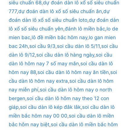
siêu chuẩn 68
,
dự đoán dàn lô xổ số siêu chuẩn
777
,
dự đoán dàn lô xổ số siêu chuẩn ân
,
dự
đoán dàn lô xổ số siêu chuẩn loto
,
dự đoán dàn
lô xổ số siêu chuẩn yên
,
đánh lô miền bắc
,
lo de
mien bac
,
lô đề miền bắc hôm nay
,
lo gan mien
bac 24h
,
soi cầu 9/3
,
soi cầu dàn lô 5/11
,
soi cầu
dàn lô 9/12
,
soi cầu dàn lô hàng ngày
,
soi cầu
dàn lô hôm nay 7 số may mắn
,
soi cầu dàn lô
hôm nay 88
,
soi cầu dàn lô hôm nay ăn tiền
,
soi
cầu dàn lô hôm nay extra
,
soi cầu dàn lô hôm
nay miễn phí
,
soi cầu dàn lô hôm nay o north
bergen
,
soi cầu dàn lô hôm nay theo 12 con
giáp
,
soi cầu dàn lô kép đắk lắk
,
soi cầu dàn lô
miền bắc hôm nay 00 00
,
soi cầu dàn lô miền
bắc hôm nay biệt
,
soi cầu dàn lô miền bắc hôm