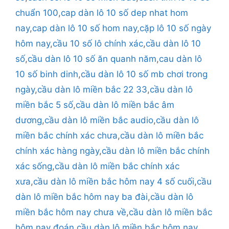
chuẩn 100
,
cap dàn lô 10 số dep nhat hom
nay
,
cap dàn lô 10 số hom nay
,
cặp lô 10 số ngày
hôm nay
,
cầu 10 số lô chính xác
,
cầu dàn lô 10
số
,
cầu dàn lô 10 số ăn quanh năm
,
cau dàn lô
10 số binh dinh
,
cầu dàn lô 10 số mb chơi trong
ngày
,
cầu dàn lô miền bắc 22 33
,
cầu dàn lô
miền bắc 5 số
,
cầu dàn lô miền bắc âm
dương
,
cầu dàn lô miền bắc audio
,
cầu dàn lô
miền bắc chính xác chưa
,
cầu dàn lô miền bắc
chính xác hàng ngày
,
cầu dàn lô miền bắc chính
xác sống
,
cầu dàn lô miền bắc chính xác
xưa
,
cầu dàn lô miền bắc hôm nay 4 số cuối
,
cầu
dàn lô miền bắc hôm nay ba đài
,
cầu dàn lô
miền bắc hôm nay chưa về
,
cầu dàn lô miền bắc
hôm nay đoán
,
cầu dàn lô miền bắc hôm nay