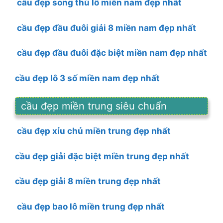
cầu đẹp song thủ lô miền nam đẹp nhất
cầu đẹp đầu đuôi giải 8 miền nam đẹp nhất
cầu đẹp đầu đuôi đặc biệt miền nam đẹp nhất
cầu đẹp lô 3 số miền nam đẹp nhất
cầu đẹp miền trung siêu chuẩn
cầu đẹp xỉu chủ miền trung đẹp nhất
cầu đẹp giải đặc biệt miền trung đẹp nhất
cầu đẹp giải 8 miền trung đẹp nhất
cầu đẹp bao lô miền trung đẹp nhất