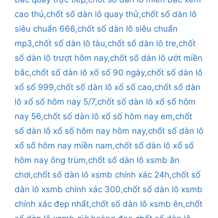
cao thủ
,
chốt số dàn lô quay thử
,
chốt số dàn lô
siêu chuẩn 666
,
chốt số dàn lô siêu chuẩn
mp3
,
chốt số dàn lô tàu
,
chốt số dàn lô tre
,
chốt
số dàn lô trượt hôm nay
,
chốt số dàn lô ướt miền
bắc
,
chốt số dàn lô xổ số 90 ngày
,
chốt số dàn lô
xổ số 999
,
chốt số dàn lô xổ số cao
,
chốt số dàn
lô xổ số hôm nay 5/7
,
chốt số dàn lô xổ số hôm
nay 56
,
chốt số dàn lô xổ số hôm nay em
,
chốt
số dàn lô xổ số hôm nay hôm nay
,
chốt số dàn lô
xổ số hôm nay miền nam
,
chốt số dàn lô xổ số
hôm nay ông trùm
,
chốt số dàn lô xsmb ăn
chơi
,
chốt số dàn lô xsmb chính xác 24h
,
chốt số
dàn lô xsmb chính xác 300
,
chốt số dàn lô xsmb
chính xác đẹp nhất
,
chốt số dàn lô xsmb ên
,
chốt