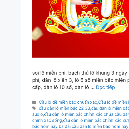
soi lô miễn phí, bạch thủ lô khung 3 ngày 
phí, dàn lô xiên 3, lô 6 số miền bắc miễn 
cấp, dàn lô 10 số, dàn lô …
Đọc tiếp
Danh
Cầu lô đề miền bắc chuẩn xác
,
Cầu lô đề miền 
mục
Thẻ
cầu dàn lô miền bắc 22 33
,
cầu dàn lô miền bắ
audio
,
cầu dàn lô miền bắc chính xác chưa
,
cầu dàn
chính xác sống
,
cầu dàn lô miền bắc chính xác xư
bắc hôm nay ba đài
,
cầu dàn lô miền bắc hôm nay