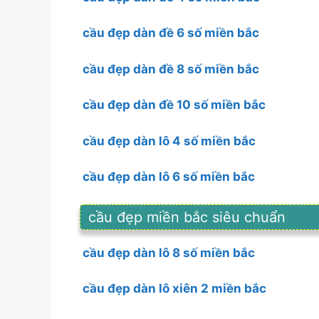
cầu đẹp dàn đề 6 số miền bắc
cầu đẹp dàn đề 8 số miền bắc
cầu đẹp dàn đề 10 số miền bắc
cầu đẹp dàn lô 4 số miền bắc
cầu đẹp dàn lô 6 số miền bắc
cầu đẹp miền bắc siêu chuẩn
cầu đẹp dàn lô 8 số miền bắc
cầu đẹp dàn lô xiên 2 miền bắc