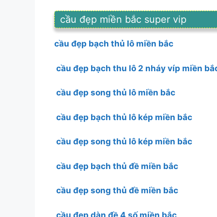
cầu đẹp miền bắc super vip
cầu đẹp bạch thủ lô miền bắc
cầu đẹp bạch thu lô 2 nháy víp miền bắ
cầu đẹp song thủ lô miền bắc
cầu đẹp bạch thủ lô kép miền bắc
cầu đẹp song thủ lô kép miền bắc
cầu đẹp bạch thủ đề miền bắc
cầu đẹp song thủ đề miền bắc
cầu đẹp dàn đề 4 số miền bắc