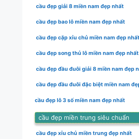
cầu đẹp giải 8 miền nam đẹp nhất
cầu đẹp bao lô miền nam đẹp nhất
cầu đẹp cặp xỉu chủ miền nam đẹp nhấ
cầu đẹp song thủ lô miền nam đẹp nhất
cầu đẹp đầu đuôi giải 8 miền nam đẹp 
cầu đẹp đầu đuôi đặc biệt miền nam đẹ
cầu đẹp lô 3 số miền nam đẹp nhất
cầu đẹp miền trung siêu chuẩn
cầu đẹp xỉu chủ miền trung đẹp nhất