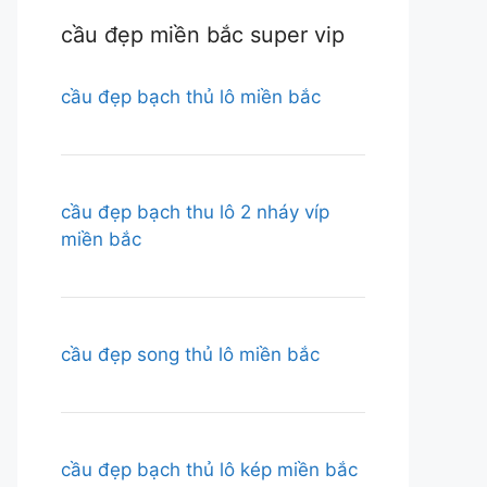
cầu đẹp miền bắc super vip
cầu đẹp bạch thủ lô miền bắc
cầu đẹp bạch thu lô 2 nháy víp
miền bắc
cầu đẹp song thủ lô miền bắc
cầu đẹp bạch thủ lô kép miền bắc