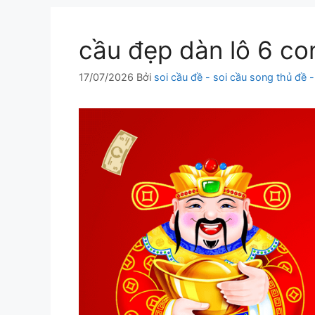
cầu đẹp dàn lô 6 co
17/07/2026
Bởi
soi cầu đề - soi cầu song thủ đề -