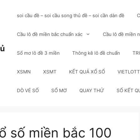
soi cầu đề – soi cầu song thủ đề – soi cần dàn đề
C
Cầu lô đề miền bắc chuẩn xác
Cầu lô đề miền 
hủ
Sổ mơ lô đề 3 miền
Thông kê lô đề chuẩn
TR
XSMN
XSMT
KẾT QUẢ XỔ SỐ
VIETLOTT
DÒ VÉ SỐ
SỔ MƠ
QUAY THỬ
SỐ KẾT Q
ổ số miền bắc 100