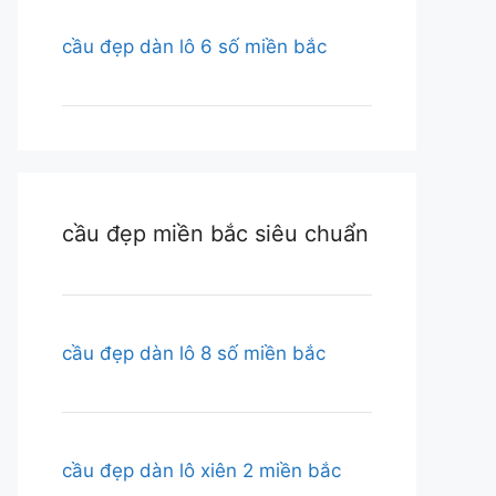
cầu đẹp dàn lô 6 số miền bắc
cầu đẹp miền bắc siêu chuẩn
cầu đẹp dàn lô 8 số miền bắc
cầu đẹp dàn lô xiên 2 miền bắc