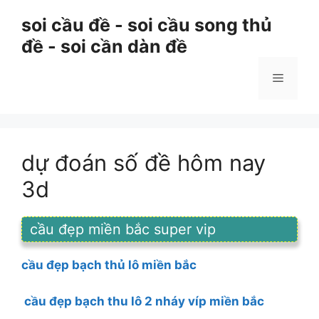
Chuyển
soi cầu đề - soi cầu song thủ
đến
đề - soi cần dàn đề
nội
dung
Menu
dự đoán số đề hôm nay
3d
cầu đẹp miền bắc super vip
cầu đẹp bạch thủ lô miền bắc
cầu đẹp bạch thu lô 2 nháy víp miền bắc