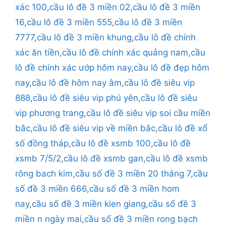
xác 100
,
cầu lô đề 3 miền 02
,
cầu lô đề 3 miền
16
,
cầu lô đề 3 miền 555
,
cầu lô đề 3 miền
7777
,
cầu lô đề 3 miền khung
,
cầu lô đề chính
xác ăn tiền
,
cầu lô đề chính xác quảng nam
,
cầu
lô đề chính xác ướp hôm nay
,
cầu lô đề đẹp hôm
nay
,
cầu lô đề hôm nay âm
,
cầu lô đề siêu vip
888
,
cầu lô đề siêu vip phú yên
,
cầu lô đề siêu
vip phương trang
,
cầu lô đề siêu vip soi cầu miền
bắc
,
cầu lô đề siêu vip về miền bắc
,
cầu lô đề xổ
số đồng tháp
,
cầu lô đề xsmb 100
,
cầu lô đề
xsmb 7/5/2
,
cầu lô đề xsmb gan
,
cầu lô đề xsmb
rông bach kim
,
cầu số đề 3 miền 20 tháng 7
,
cầu
số đề 3 miền 666
,
cầu số đề 3 miền hom
nay
,
cầu số đề 3 miền kien giang
,
cầu số đề 3
miền n ngày mai
,
cầu số đề 3 miền rong bạch