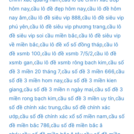
hôm nay
,
cầu lô đề đẹp hôm nay
,
cầu lô đề hôm
nay âm
,
cầu lô đề siêu vip 888
,
cầu lô đề siêu vip
phú yên
,
cầu lô đề siêu vip phương trang
,
cầu lô
đề siêu vip soi cầu miền bắc
,
cầu lô đề siêu vip
về miền bắc
,
cầu lô đề xổ số đồng tháp
,
cầu lô
đề xsmb 100
,
cầu lô đề xsmb 7/5/2
,
cầu lô đề
xsmb gan
,
cầu lô đề xsmb rông bach kim
,
cầu số
đề 3 miền 20 tháng 7
,
cầu số đề 3 miền 666
,
cầu
số đề 3 miền hom nay
,
cầu số đề 3 miền kien
giang
,
cầu số đề 3 miền n ngày mai
,
cầu số đề 3
miền rong bạch kim
,
cầu số đề 3 miền uy tín
,
cầu
số đề chính xác trung
,
cầu số đề chính xác
ướp
,
cầu số đề chính xác xổ số miền nam
,
cầu số
đề miền bắc 786
,
cầu số đề miền bắc â