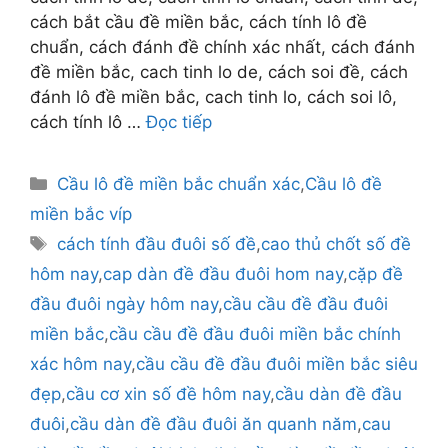
cách bắt cầu đề miền bắc, cách tính lô đề
chuẩn, cách đánh đề chính xác nhất, cách đánh
đề miền bắc, cach tinh lo de, cách soi đề, cách
đánh lô đề miền bắc, cach tinh lo, cách soi lô,
cách tính lô …
Đọc tiếp
Danh
Cầu lô đề miền bắc chuẩn xác
,
Cầu lô đề
mục
miền bắc víp
Thẻ
cách tính đầu đuôi số đề
,
cao thủ chốt số đề
hôm nay
,
cap dàn đề đầu đuôi hom nay
,
cặp đề
đầu đuôi ngày hôm nay
,
cầu cầu đề đầu đuôi
miền bắc
,
cầu cầu đề đầu đuôi miền bắc chính
xác hôm nay
,
cầu cầu đề đầu đuôi miền bắc siêu
đẹp
,
cầu cơ xin số đề hôm nay
,
cầu dàn đề đầu
đuôi
,
cầu dàn đề đầu đuôi ăn quanh năm
,
cau