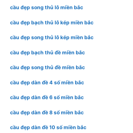
cầu đẹp song thủ lô miền bắc
cầu đẹp bạch thủ lô kép miền bắc
cầu đẹp song thủ lô kép miền bắc
cầu đẹp bạch thủ đề miền bắc
cầu đẹp song thủ đề miền bắc
cầu đẹp dàn đề 4 số miền bắc
cầu đẹp dàn đề 6 số miền bắc
cầu đẹp dàn đề 8 số miền bắc
cầu đẹp dàn đề 10 số miền bắc