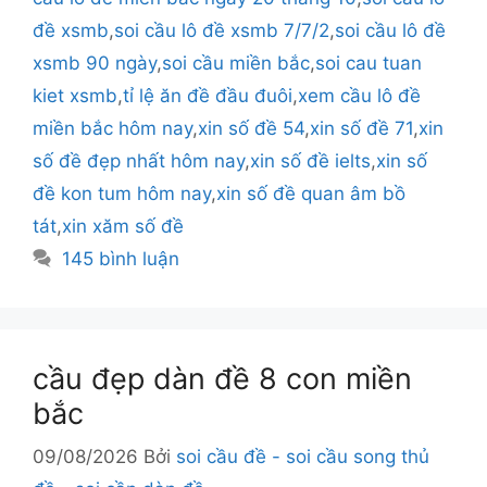
đề xsmb
,
soi cầu lô đề xsmb 7/7/2
,
soi cầu lô đề
xsmb 90 ngày
,
soi cầu miền bắc
,
soi cau tuan
kiet xsmb
,
tỉ lệ ăn đề đầu đuôi
,
xem cầu lô đề
miền bắc hôm nay
,
xin số đề 54
,
xin số đề 71
,
xin
số đề đẹp nhất hôm nay
,
xin số đề ielts
,
xin số
đề kon tum hôm nay
,
xin số đề quan âm bồ
tát
,
xin xăm số đề
145 bình luận
cầu đẹp dàn đề 8 con miền
bắc
09/08/2026
Bởi
soi cầu đề - soi cầu song thủ