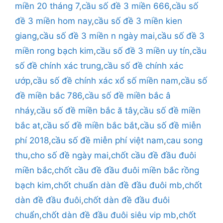
miền 20 tháng 7
,
cầu số đề 3 miền 666
,
cầu số
đề 3 miền hom nay
,
cầu số đề 3 miền kien
giang
,
cầu số đề 3 miền n ngày mai
,
cầu số đề 3
miền rong bạch kim
,
cầu số đề 3 miền uy tín
,
cầu
số đề chính xác trung
,
cầu số đề chính xác
ướp
,
cầu số đề chính xác xổ số miền nam
,
cầu số
đề miền bắc 786
,
cầu số đề miền bắc â
nháy
,
cầu số đề miền bắc ă tây
,
cầu số đề miền
bắc at
,
cầu số đề miền bắc bắt
,
cầu số đề miễn
phí 2018
,
cầu số đề miễn phí việt nam
,
cau song
thu
,
cho số đề ngày mai
,
chốt cầu đề đầu đuôi
miền bắc
,
chốt cầu đề đầu đuôi miền bắc rồng
bạch kim
,
chốt chuẩn dàn đề đầu đuôi mb
,
chốt
dàn đề đầu đuôi
,
chốt dàn đề đầu đuôi
chuẩn
,
chốt dàn đề đầu đuôi siêu vip mb
,
chốt