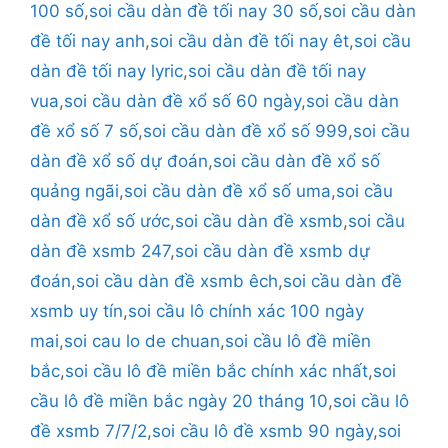
100 số
,
soi cầu dàn đề tối nay 30 số
,
soi cầu dàn
đề tối nay anh
,
soi cầu dàn đề tối nay êt
,
soi cầu
dàn đề tối nay lyric
,
soi cầu dàn đề tối nay
vua
,
soi cầu dàn đề xổ số 60 ngày
,
soi cầu dàn
đề xổ số 7 số
,
soi cầu dàn đề xổ số 999
,
soi cầu
dàn đề xổ số dự đoán
,
soi cầu dàn đề xổ số
quảng ngãi
,
soi cầu dàn đề xổ số uma
,
soi cầu
dàn đề xổ số ước
,
soi cầu dàn đề xsmb
,
soi cầu
dàn đề xsmb 247
,
soi cầu dàn đề xsmb dự
đoán
,
soi cầu dàn đề xsmb êch
,
soi cầu dàn đề
xsmb uy tín
,
soi cầu lô chính xác 100 ngày
mai
,
soi cau lo de chuan
,
soi cầu lô đề miền
bắc
,
soi cầu lô đề miền bắc chính xác nhất
,
soi
cầu lô đề miền bắc ngày 20 tháng 10
,
soi cầu lô
đề xsmb 7/7/2
,
soi cầu lô đề xsmb 90 ngày
,
soi