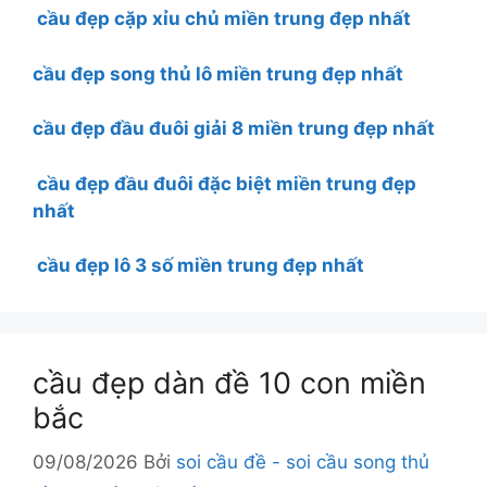
cầu đẹp cặp xỉu chủ miền trung đẹp nhất
cầu đẹp song thủ lô miền trung đẹp nhất
cầu đẹp đầu đuôi giải 8 miền trung đẹp nhất
cầu đẹp đầu đuôi đặc biệt miền trung đẹp
nhất
cầu đẹp lô 3 số miền trung đẹp nhất
cầu đẹp dàn đề 10 con miền
bắc
09/08/2026
Bởi
soi cầu đề - soi cầu song thủ