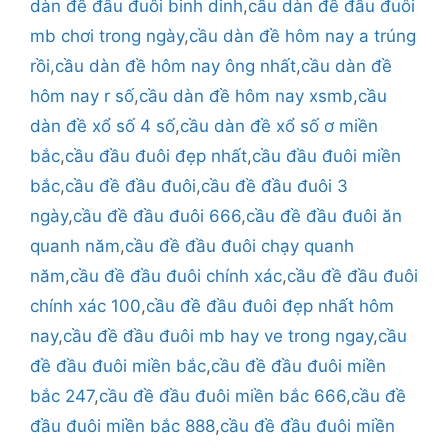
dàn đề đầu đuôi binh dinh
,
cầu dàn đề đầu đuôi
mb chơi trong ngày
,
cầu dàn đề hôm nay a trúng
rồi
,
cầu dàn đề hôm nay ông nhất
,
cầu dàn đề
hôm nay r số
,
cầu dàn đề hôm nay xsmb
,
cầu
dàn đề xổ số 4 số
,
cầu dàn đề xổ số ơ miền
bắc
,
cầu đầu đuôi đẹp nhất
,
cầu đầu đuôi miền
bắc
,
cầu đề đầu đuôi
,
cầu đề đầu đuôi 3
ngày
,
cầu đề đầu đuôi 666
,
cầu đề đầu đuôi ăn
quanh năm
,
cầu đề đầu đuôi chạy quanh
năm
,
cầu đề đầu đuôi chính xác
,
cầu đề đầu đuôi
chính xác 100
,
cầu đề đầu đuôi đẹp nhất hôm
nay
,
cầu đề đầu đuôi mb hay ve trong ngay
,
cầu
đề đầu đuôi miền bắc
,
cầu đề đầu đuôi miền
bắc 247
,
cầu đề đầu đuôi miền bắc 666
,
cầu đề
đầu đuôi miền bắc 888
,
cầu đề đầu đuôi miền