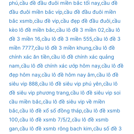
phú
,
cầu đề đầu đuôi miền bắc tối nay
,
cầu đề
đầu đuôi miền bắc víp
,
cầu đề đầu đuôi miền
bắc xsmb
,
cầu đề vip
,
cầu đẹp đề đầu đuôi
,
cầu
kèo lô đề miền bắc
,
cầu lô đề 3 miền 02
,
cầu lô
đề 3 miền 16
,
cầu lô đề 3 miền 555
,
cầu lô đề 3
miền 7777
,
cầu lô đề 3 miền khung
,
cầu lô đề
chính xác ăn tiền
,
cầu lô đề chính xác quảng
nam
,
cầu lô đề chính xác ướp hôm nay
,
cầu lô đề
đẹp hôm nay
,
cầu lô đề hôm nay âm
,
cầu lô đề
siêu vip 888
,
cầu lô đề siêu vip phú yên
,
cầu lô
đề siêu vip phương trang
,
cầu lô đề siêu vip soi
cầu miền bắc
,
cầu lô đề siêu vip về miền
bắc
,
cầu lô đề xổ số đồng tháp
,
cầu lô đề xsmb
100
,
cầu lô đề xsmb 7/5/2
,
cầu lô đề xsmb
gan
,
cầu lô đề xsmb rông bach kim
,
cầu số đề 3