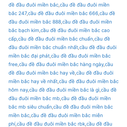
đề đầu đuôi miền bắc
,
cầu đề đầu đuôi miền
bắc 247
,
cầu đề đầu đuôi miền bắc 666
,
cầu đề
đầu đuôi miền bắc 888
,
cầu đề đầu đuôi miền
bắc bạch kim
,
cầu đề đầu đuôi miền bắc cao
cấp
,
cầu đề đầu đuôi miền bắc chuẩn
,
cầu đề
đầu đuôi miền bắc chuẩn nhất
,
cầu đề đầu đuôi
miền bắc đại phát
,
cầu đề đầu đuôi miền bắc
free
,
cầu đề đầu đuôi miền bắc hàng ngày
,
cầu
đề đầu đuôi miền bắc hay về
,
cầu đề đầu đuôi
miền bắc hay về nhất
,
cầu đề đầu đuôi miền bắc
hôm nay
,
cầu đề đầu đuôi miền bắc là gì
,
cầu đề
đầu đuôi miền bắc mb
,
cầu đề đầu đuôi miền
bắc mb siêu chuẩn
,
cầu đề đầu đuôi miền bắc
miền bắc
,
cầu đề đầu đuôi miền bắc miễn
phí
,
cầu đề đầu đuôi miền bắc rbk
,
cầu đề đầu