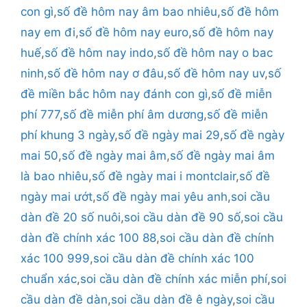
con gì
,
số đề hôm nay âm bao nhiêu
,
số đề hôm
nay em đi
,
số đề hôm nay euro
,
số đề hôm nay
huế
,
số đề hôm nay indo
,
số đề hôm nay o bac
ninh
,
số đề hôm nay ơ đâu
,
số đề hôm nay uv
,
số
đề miền bắc hôm nay đánh con gì
,
số đề miễn
phí 777
,
số đề miễn phí âm dương
,
số đề miễn
phí khung 3 ngày
,
số đề ngày mai 29
,
số đề ngày
mai 50
,
số đề ngày mai âm
,
số đề ngày mai âm
là bao nhiêu
,
số đề ngày mai i montclair
,
số đề
ngày mai ướt
,
số đề ngày mai yêu anh
,
soi cầu
dàn đề 20 số nuôi
,
soi cầu dàn đề 90 số
,
soi cầu
dàn đề chính xác 100 88
,
soi cầu dàn đề chính
xác 100 999
,
soi cầu dàn đề chính xác 100
chuẩn xác
,
soi cầu dàn đề chính xác miễn phí
,
soi
cầu dàn đề dàn
,
soi cầu dàn đề ê ngày
,
soi cầu