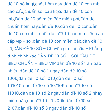
đề 10 số là gì
,
chốt hôm nay dàn đề 10 con mb
cao cấp
,
chuẩn soi cầu kqxs dàn đề 10 con
mb
,
Dàn de 10 số miền Bắc miễn phí
,
Dàn de
chuẩn hôm nay
,
dàn đề 10
,
dàn đề 10 con
,
dàn
đề 10 con mb - chốt dàn đề 10 con mb siêu cao
cấp víp - soi
,
dàn đề 10 con miền bắc
,
dàn đề 10
số
,
DÀN ĐỀ 10 SỐ – Chuyên gia soi cầu – Khẳng
định chính xác
,
DÀN ĐỀ 10 SỐ – SOI CẦU ĐỀ
SIÊU CHUẨN – SIÊU VIP
,
dàn đề 10 số 1 ăn bao
nhiêu
,
dàn đề 10 số 1 ngày
,
dàn đề 10 số
100k
,
dàn đề 10 số 1010
,
dàn đề 10 số
101010
,
dàn đề 10 số 107109
,
dàn đề 10 số
11010
,
dàn đề 10 số 2 ngày
,
dàn đề 10 số 2 nháy
miền bắc
,
dàn đề 10 số 200k
,
dàn đề 10 số
2107
,
dàn đề 10 số 3 ngày
,
dàn đề 10 số