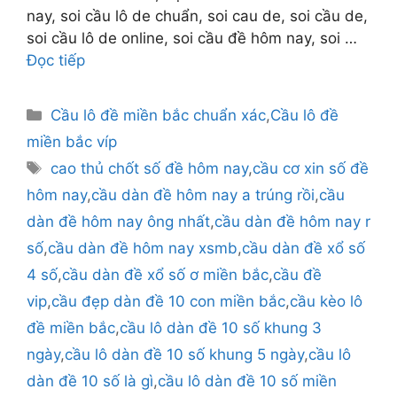
nay, soi cầu lô de chuẩn, soi cau de, soi cầu de,
soi cầu lô de online, soi cầu đề hôm nay, soi …
Đọc tiếp
Danh
Cầu lô đề miền bắc chuẩn xác
,
Cầu lô đề
mục
miền bắc víp
Thẻ
cao thủ chốt số đề hôm nay
,
cầu cơ xin số đề
hôm nay
,
cầu dàn đề hôm nay a trúng rồi
,
cầu
dàn đề hôm nay ông nhất
,
cầu dàn đề hôm nay r
số
,
cầu dàn đề hôm nay xsmb
,
cầu dàn đề xổ số
4 số
,
cầu dàn đề xổ số ơ miền bắc
,
cầu đề
vip
,
cầu đẹp dàn đề 10 con miền bắc
,
cầu kèo lô
đề miền bắc
,
cầu lô dàn đề 10 số khung 3
ngày
,
cầu lô dàn đề 10 số khung 5 ngày
,
cầu lô
dàn đề 10 số là gì
,
cầu lô dàn đề 10 số miền