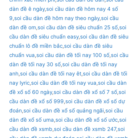
dàn đề ê ngày
,
soi cầu dàn đề hôm nay 4 số
9
,
soi cầu dàn đề hôm nay theo ngày
,
soi cầu
dàn đề om
,
soi cầu dàn đề siêu chuẩn 25 số
,
soi
cầu dàn đề siêu chuẩn easy
,
soi cầu dàn đề siêu
chuẩn lô đề miền bắc
,
soi cầu dàn đề siêu
chuẩn vua
,
soi cầu dàn đề tối nay 100 số
,
soi cầu
dàn đề tối nay 30 số
,
soi cầu dàn đề tối nay
anh
,
soi cầu dàn đề tối nay êt
,
soi cầu dàn đề tối
nay lyric
,
soi cầu dàn đề tối nay vua
,
soi cầu dàn
đề xổ số 60 ngày
,
soi cầu dàn đề xổ số 7 số
,
soi
cầu dàn đề xổ số 999
,
soi cầu dàn đề xổ số dự
đoán
,
soi cầu dàn đề xổ số quảng ngãi
,
soi cầu
dàn đề xổ số uma
,
soi cầu dàn đề xổ số ước
,
soi
cầu dàn đề xsmb
,
soi cầu dàn đề xsmb 247
,
soi