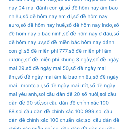
nay 04 mai đánh con gì
,
số đề hôm nay âm bao
nhiêu
,
số đề hôm nay em đi
,
số đề hôm nay
euro
,
số đề hôm nay huế
,
số đề hôm nay indo
,
số
đề hôm nay o bac ninh
,
số đề hôm nay ơ đâu
,
số
đề hôm nay uv
,
số đề miền bắc hôm nay đánh
con gì
,
số đề miễn phí 777
,
số đề miễn phí âm
dương
,
số đề miễn phí khung 3 ngày
,
số đề ngày
mai 29
,
số đề ngày mai 50
,
số đề ngày mai
âm
,
số đề ngày mai âm là bao nhiêu
,
số đề ngày
mai i montclair
,
số đề ngày mai ướt
,
số đề ngày
mai yêu anh
,
soi cầu dàn đề 20 số nuôi
,
soi cầu
dàn đề 90 số
,
soi cầu dàn đề chính xác 100
88
,
soi cầu dàn đề chính xác 100 999
,
soi cầu
dàn đề chính xác 100 chuẩn xác
,
soi cầu dàn đề
chính xác miễn phí
,
soi cầu dàn đề dàn
,
soi cầu