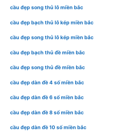
cầu đẹp song thủ lô miền bắc
cầu đẹp bạch thủ lô kép miền bắc
cầu đẹp song thủ lô kép miền bắc
cầu đẹp bạch thủ đề miền bắc
cầu đẹp song thủ đề miền bắc
cầu đẹp dàn đề 4 số miền bắc
cầu đẹp dàn đề 6 số miền bắc
cầu đẹp dàn đề 8 số miền bắc
cầu đẹp dàn đề 10 số miền bắc