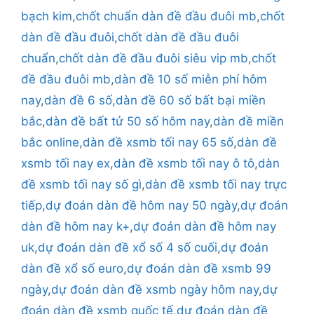
bạch kim
,
chốt chuẩn dàn đề đầu đuôi mb
,
chốt
dàn đề đầu đuôi
,
chốt dàn đề đầu đuôi
chuẩn
,
chốt dàn đề đầu đuôi siêu vip mb
,
chốt
đề đầu đuôi mb
,
dàn đề 10 số miễn phí hôm
nay
,
dàn đề 6 số
,
dàn đề 60 số bất bại miền
bắc
,
dàn đề bất tử 50 số hôm nay
,
dàn đề miền
bắc online
,
dàn đề xsmb tối nay 65 số
,
dàn đề
xsmb tối nay ex
,
dàn đề xsmb tối nay ô tô
,
dàn
đề xsmb tối nay số gì
,
dàn đề xsmb tối nay trực
tiếp
,
dự đoán dàn đề hôm nay 50 ngày
,
dự đoán
dàn đề hôm nay k+
,
dự đoán dàn đề hôm nay
uk
,
dự đoán dàn đề xổ số 4 số cuối
,
dự đoán
dàn đề xổ số euro
,
dự đoán dàn đề xsmb 99
ngày
,
dự đoán dàn đề xsmb ngày hôm nay
,
dự
đoán dàn đề xsmb quốc tế
,
dự đoán dàn đề