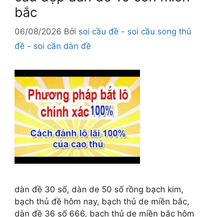
bắc
06/08/2026
Bởi
soi cầu đề - soi cầu song thủ
đề - soi cần dàn đề
dàn đề 30 số, dàn de 50 số rồng bạch kim,
bạch thủ đề hôm nay, bạch thủ de miền bắc,
dàn đề 36 số 666, bạch thủ de miền bắc hôm