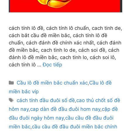
cách tính lô đề, cách tính lô chuẩn, cach tinh de,
cách bắt cầu đề miền bắc, cách tính lô đề
chuẩn, cách đánh đề chính xác nhất, cách đánh
đề miền bắc, cach tinh lo de, cách soi đề, cách
đánh lô đề miền bắc, cach tinh lo, cách soi lô,
cách tính lô …
Đọc tiếp
Danh
Cầu lô đề miền bắc chuẩn xác
,
Cầu lô đề
mục
miền bắc víp
Thẻ
cách tính đầu đuôi số đề
,
cao thủ chốt số đề
hôm nay
,
cap dàn đề đầu đuôi hom nay
,
cặp đề
đầu đuôi ngày hôm nay
,
cầu cầu đề đầu đuôi
miền bắc
,
cầu cầu đề đầu đuôi miền bắc chính