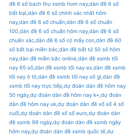
đề 6 số bach thu xsmb hom nay
,
dàn đề 6 số
bất bại
,
dàn đề 6 số chính xác nhất hôm
nay
,
dàn đề 6 số chuẩn
,
dàn đề 6 số chuẩn
100
,
dàn đề 6 số chuẩn hôm nay
,
dàn đề 6 số
chuẩn xác
,
dàn đề 6 số có mấy con
,
dàn đề 60
số bất bại miền bắc
,
dàn đề bất tử 50 số hôm
nay
,
dàn đề miền bắc online
,
dàn đề xsmb tối
nay 65 số
,
dàn đề xsmb tối nay ex
,
dàn đề xsmb
tối nay ô tô
,
dàn đề xsmb tối nay số gì
,
dàn đề
xsmb tối nay trực tiếp
,
dự đoán dàn đề hôm nay
50 ngày
,
dự đoán dàn đề hôm nay k+
,
dự đoán
dàn đề hôm nay uk
,
dự đoán dàn đề xổ số 4 số
cuối
,
dự đoán dàn đề xổ số euro
,
dự đoán dàn
đề xsmb 99 ngày
,
dự đoán dàn đề xsmb ngày
hôm nay
,
dự đoán dàn đề xsmb quốc tế
,
dự