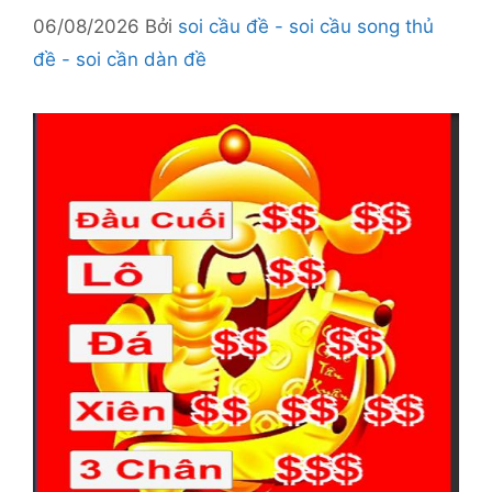
06/08/2026
Bởi
soi cầu đề - soi cầu song thủ
đề - soi cần dàn đề