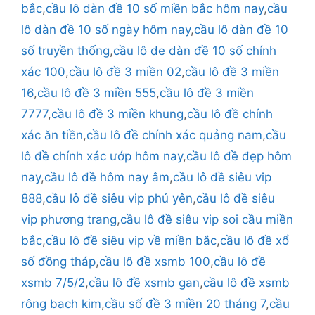
bắc
,
cầu lô dàn đề 10 số miền bắc hôm nay
,
cầu
lô dàn đề 10 số ngày hôm nay
,
cầu lô dàn đề 10
số truyền thống
,
cầu lô de dàn đề 10 số chính
xác 100
,
cầu lô đề 3 miền 02
,
cầu lô đề 3 miền
16
,
cầu lô đề 3 miền 555
,
cầu lô đề 3 miền
7777
,
cầu lô đề 3 miền khung
,
cầu lô đề chính
xác ăn tiền
,
cầu lô đề chính xác quảng nam
,
cầu
lô đề chính xác ướp hôm nay
,
cầu lô đề đẹp hôm
nay
,
cầu lô đề hôm nay âm
,
cầu lô đề siêu vip
888
,
cầu lô đề siêu vip phú yên
,
cầu lô đề siêu
vip phương trang
,
cầu lô đề siêu vip soi cầu miền
bắc
,
cầu lô đề siêu vip về miền bắc
,
cầu lô đề xổ
số đồng tháp
,
cầu lô đề xsmb 100
,
cầu lô đề
xsmb 7/5/2
,
cầu lô đề xsmb gan
,
cầu lô đề xsmb
rông bach kim
,
cầu số đề 3 miền 20 tháng 7
,
cầu