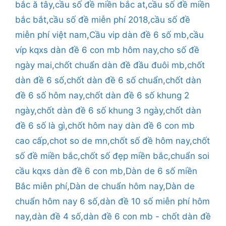
bắc ă tây
,
cầu số đề miền bắc at
,
cầu số đề miền
bắc bắt
,
cầu số đề miễn phí 2018
,
cầu số đề
miễn phí việt nam
,
Cầu vip dàn đề 6 số mb
,
cầu
víp kqxs dàn đề 6 con mb hôm nay
,
cho số đề
ngày mai
,
chốt chuẩn dàn đề đầu đuôi mb
,
chốt
dàn đề 6 số
,
chốt dàn đề 6 số chuẩn
,
chốt dàn
đề 6 số hôm nay
,
chốt dàn đề 6 số khung 2
ngày
,
chốt dàn đề 6 số khung 3 ngày
,
chốt dàn
đề 6 số là gì
,
chốt hôm nay dàn đề 6 con mb
cao cấp
,
chot so de mn
,
chốt số đề hôm nay
,
chốt
số đề miền bắc
,
chốt số đẹp miền bắc
,
chuẩn soi
cầu kqxs dàn đề 6 con mb
,
Dàn de 6 số miền
Bắc miễn phí
,
Dàn de chuẩn hôm nay
,
Dàn de
chuẩn hôm nay 6 số
,
dàn đề 10 số miễn phí hôm
nay
,
dàn đề 4 số
,
dàn đề 6 con mb - chốt dàn đề