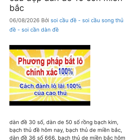
bắc
06/08/2026
Bởi
soi cầu đề - soi cầu song thủ
đề - soi cần dàn đề
dàn đề 30 số, dàn de 50 số rồng bạch kim,
bạch thủ đề hôm nay, bạch thủ de miền bắc,
dàn đề 36 số 666, bạch thủ de miền bắc hôm