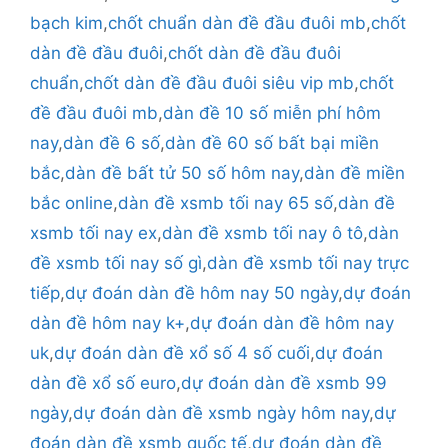
bạch kim
,
chốt chuẩn dàn đề đầu đuôi mb
,
chốt
dàn đề đầu đuôi
,
chốt dàn đề đầu đuôi
chuẩn
,
chốt dàn đề đầu đuôi siêu vip mb
,
chốt
đề đầu đuôi mb
,
dàn đề 10 số miễn phí hôm
nay
,
dàn đề 6 số
,
dàn đề 60 số bất bại miền
bắc
,
dàn đề bất tử 50 số hôm nay
,
dàn đề miền
bắc online
,
dàn đề xsmb tối nay 65 số
,
dàn đề
xsmb tối nay ex
,
dàn đề xsmb tối nay ô tô
,
dàn
đề xsmb tối nay số gì
,
dàn đề xsmb tối nay trực
tiếp
,
dự đoán dàn đề hôm nay 50 ngày
,
dự đoán
dàn đề hôm nay k+
,
dự đoán dàn đề hôm nay
uk
,
dự đoán dàn đề xổ số 4 số cuối
,
dự đoán
dàn đề xổ số euro
,
dự đoán dàn đề xsmb 99
ngày
,
dự đoán dàn đề xsmb ngày hôm nay
,
dự
đoán dàn đề xsmb quốc tế
,
dự đoán dàn đề