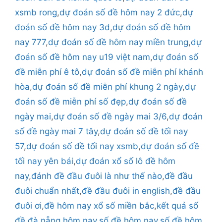
xsmb rong
,
dự đoán số đề hôm nay 2 đức
,
dự
đoán số đề hôm nay 3d
,
dự đoán số đề hôm
nay 777
,
dự đoán số đề hôm nay miền trung
,
dự
đoán số đề hôm nay u19 việt nam
,
dự đoán số
đề miễn phí ê tô
,
dự đoán số đề miễn phí khánh
hòa
,
dự đoán số đề miễn phí khung 2 ngày
,
dự
đoán số đề miễn phí số đẹp
,
dự đoán số đề
ngày mai
,
dự đoán số đề ngày mai 3/6
,
dự đoán
số đề ngày mai 7 tây
,
dự đoán số đề tối nay
57
,
dự đoán số đề tối nay xsmb
,
dự đoán số đề
tối nay yên bái
,
dự đoán xổ số lô đề hôm
nay
,
đánh đề đầu đuôi là như thế nào
,
đề đầu
đuôi chuẩn nhất
,
đề đầu đuôi in english
,
đề đầu
đuôi ơi
,
đề hôm nay xổ số miền bắc
,
kết quả số
đề đà nẵng hôm nay
,
số đề hôm nay
,
số đề hôm