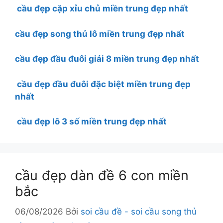
cầu đẹp cặp xỉu chủ miền trung đẹp nhất
cầu đẹp song thủ lô miền trung đẹp nhất
cầu đẹp đầu đuôi giải 8 miền trung đẹp nhất
cầu đẹp đầu đuôi đặc biệt miền trung đẹp
nhất
cầu đẹp lô 3 số miền trung đẹp nhất
cầu đẹp dàn đề 6 con miền
bắc
06/08/2026
Bởi
soi cầu đề - soi cầu song thủ