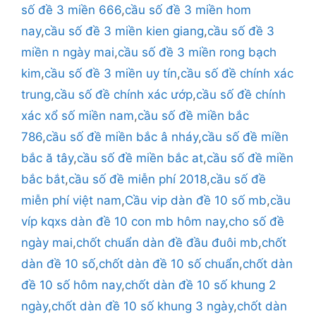
số đề 3 miền 666
,
cầu số đề 3 miền hom
nay
,
cầu số đề 3 miền kien giang
,
cầu số đề 3
miền n ngày mai
,
cầu số đề 3 miền rong bạch
kim
,
cầu số đề 3 miền uy tín
,
cầu số đề chính xác
trung
,
cầu số đề chính xác ướp
,
cầu số đề chính
xác xổ số miền nam
,
cầu số đề miền bắc
786
,
cầu số đề miền bắc â nháy
,
cầu số đề miền
bắc ă tây
,
cầu số đề miền bắc at
,
cầu số đề miền
bắc bắt
,
cầu số đề miễn phí 2018
,
cầu số đề
miễn phí việt nam
,
Cầu vip dàn đề 10 số mb
,
cầu
víp kqxs dàn đề 10 con mb hôm nay
,
cho số đề
ngày mai
,
chốt chuẩn dàn đề đầu đuôi mb
,
chốt
dàn đề 10 số
,
chốt dàn đề 10 số chuẩn
,
chốt dàn
đề 10 số hôm nay
,
chốt dàn đề 10 số khung 2
ngày
,
chốt dàn đề 10 số khung 3 ngày
,
chốt dàn