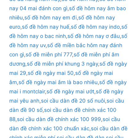
nay 04 mai đánh con gì
,
số đề hôm nay âm bao
nhiêu
,
số đề hôm nay em đi
,
số đề hôm nay
euro
,
số đề hôm nay huế
,
số đề hôm nay indo
,
số
đề hôm nay o bac ninh
,
số đề hôm nay ơ đâu
,
số
đề hôm nay uv
,
số đề miền bắc hôm nay đánh
con gì
,
số đề miễn phí 777
,
số đề miễn phí âm
dương
,
số đề miễn phí khung 3 ngày
,
số đề ngày
mai 29
,
số đề ngày mai 50
,
số đề ngày mai
âm
,
số đề ngày mai âm là bao nhiêu
,
số đề ngày
mai i montclair
,
số đề ngày mai ướt
,
số đề ngày
mai yêu anh
,
soi cầu dàn đề 20 số nuôi
,
soi cầu
dàn đề 90 số
,
soi cầu dàn đề chính xác 100
88
,
soi cầu dàn đề chính xác 100 999
,
soi cầu
dàn đề chính xác 100 chuẩn xác
,
soi cầu dàn đề
chính xác miễn phí
,
soi cầu dàn đề dàn
,
soi cầu