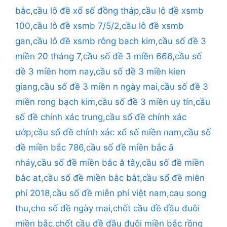
bắc
,
cầu lô đề xổ số đồng tháp
,
cầu lô đề xsmb
100
,
cầu lô đề xsmb 7/5/2
,
cầu lô đề xsmb
gan
,
cầu lô đề xsmb rông bach kim
,
cầu số đề 3
miền 20 tháng 7
,
cầu số đề 3 miền 666
,
cầu số
đề 3 miền hom nay
,
cầu số đề 3 miền kien
giang
,
cầu số đề 3 miền n ngày mai
,
cầu số đề 3
miền rong bạch kim
,
cầu số đề 3 miền uy tín
,
cầu
số đề chính xác trung
,
cầu số đề chính xác
ướp
,
cầu số đề chính xác xổ số miền nam
,
cầu số
đề miền bắc 786
,
cầu số đề miền bắc â
nháy
,
cầu số đề miền bắc ă tây
,
cầu số đề miền
bắc at
,
cầu số đề miền bắc bắt
,
cầu số đề miễn
phí 2018
,
cầu số đề miễn phí việt nam
,
cau song
thu
,
cho số đề ngày mai
,
chốt cầu đề đầu đuôi
miền bắc
,
chốt cầu đề đầu đuôi miền bắc rồng