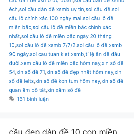
cầu dàn đề xsmb dự đoán
,
soi cầu dàn đề xsmb
êch
,
soi cầu dàn đề xsmb uy tín
,
soi cầu đề
,
soi
cầu lô chính xác 100 ngày mai
,
soi cầu lô đề
miền bắc
,
soi cầu lô đề miền bắc chính xác
nhất
,
soi cầu lô đề miền bắc ngày 20 tháng
10
,
soi cầu lô đề xsmb 7/7/2
,
soi cầu lô đề xsmb
90 ngày
,
soi cau tuan kiet xsmb
,
tỉ lệ ăn đề đầu
đuôi
,
xem cầu lô đề miền bắc hôm nay
,
xin số đề
54
,
xin số đề 71
,
xin số đề đẹp nhất hôm nay
,
xin
số đề ielts
,
xin số đề kon tum hôm nay
,
xin số đề
quan âm bồ tát
,
xin xăm số đề
161 bình luận
cầu đẹp dàn đề 10 con miền