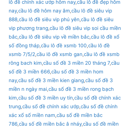
lô đề chính xác ướp hôm nay
,
cầu lô đề đẹp hôm
nay
,
cầu lô đề hôm nay âm
,
cầu lô đề siêu vip
888
,
cầu lô đề siêu vip phú yên
,
cầu lô đề siêu
vip phương trang
,
cầu lô đề siêu vip soi cầu miền
bắc
,
cầu lô đề siêu vip về miền bắc
,
cầu lô đề xổ
số đồng tháp
,
cầu lô đề xsmb 100
,
cầu lô đề
xsmb 7/5/2
,
cầu lô đề xsmb gan
,
cầu lô đề xsmb
rông bach kim
,
cầu số đề 3 miền 20 tháng 7
,
cầu
số đề 3 miền 666
,
cầu số đề 3 miền hom
nay
,
cầu số đề 3 miền kien giang
,
cầu số đề 3
miền n ngày mai
,
cầu số đề 3 miền rong bạch
kim
,
cầu số đề 3 miền uy tín
,
cầu số đề chính xác
trung
,
cầu số đề chính xác ướp
,
cầu số đề chính
xác xổ số miền nam
,
cầu số đề miền bắc
786
,
cầu số đề miền bắc â nháy
,
cầu số đề miền