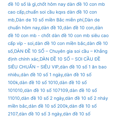
đề 10 số là gì
,
chốt hôm nay dàn đề 10 con mb
cao cấp
,
chuẩn soi cầu kqxs dàn đề 10 con
mb
,
Dàn de 10 số miền Bắc miễn phí
,
Dàn de
chuẩn hôm nay
,
dàn đề 10
,
dàn đề 10 con
,
dàn
đề 10 con mb - chốt dàn đề 10 con mb siêu cao
cấp víp - soi
,
dàn đề 10 con miền bắc
,
dàn đề 10
số
,
DÀN ĐỀ 10 SỐ – Chuyên gia soi cầu – Khẳng
định chính xác
,
DÀN ĐỀ 10 SỐ – SOI CẦU ĐỀ
SIÊU CHUẨN – SIÊU VIP
,
dàn đề 10 số 1 ăn bao
nhiêu
,
dàn đề 10 số 1 ngày
,
dàn đề 10 số
100k
,
dàn đề 10 số 1010
,
dàn đề 10 số
101010
,
dàn đề 10 số 107109
,
dàn đề 10 số
11010
,
dàn đề 10 số 2 ngày
,
dàn đề 10 số 2 nháy
miền bắc
,
dàn đề 10 số 200k
,
dàn đề 10 số
2107
,
dàn đề 10 số 3 ngày
,
dàn đề 10 số