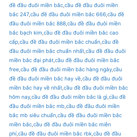
đề đầu đuôi miền bắc
,
cầu đề đầu đuôi miền
bắc 247
,
cầu đề đầu đuôi miền bắc 666
,
cầu đề
đầu đuôi miền bắc 888
,
cầu đề đầu đuôi miền
bắc bạch kim
,
cầu đề đầu đuôi miền bắc cao
cấp
,
cầu đề đầu đuôi miền bắc chuẩn
,
cầu đề
đầu đuôi miền bắc chuẩn nhất
,
cầu đề đầu đuôi
miền bắc đại phát
,
cầu đề đầu đuôi miền bắc
free
,
cầu đề đầu đuôi miền bắc hàng ngày
,
cầu
đề đầu đuôi miền bắc hay về
,
cầu đề đầu đuôi
miền bắc hay về nhất
,
cầu đề đầu đuôi miền bắc
hôm nay
,
cầu đề đầu đuôi miền bắc là gì
,
cầu đề
đầu đuôi miền bắc mb
,
cầu đề đầu đuôi miền
bắc mb siêu chuẩn
,
cầu đề đầu đuôi miền bắc
miền bắc
,
cầu đề đầu đuôi miền bắc miễn
phí
,
cầu đề đầu đuôi miền bắc rbk
,
cầu đề đầu