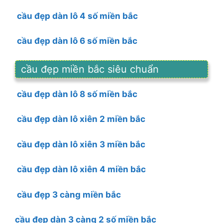
cầu đẹp dàn lô 4 số miền bắc
cầu đẹp dàn lô 6 số miền bắc
cầu đẹp miền bắc siêu chuẩn
cầu đẹp dàn lô 8 số miền bắc
cầu đẹp dàn lô xiên 2 miền bắc
cầu đẹp dàn lô xiên 3 miền bắc
cầu đẹp dàn lô xiên 4 miền bắc
cầu đẹp 3 càng miền bắc
cầu đẹp dàn 3 càng 2 số miền bắc