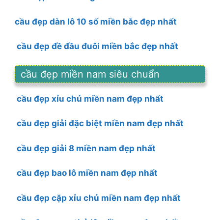
cầu đẹp dàn lô 10 số miền bắc đẹp nhất
cầu đẹp đề đầu đuôi miền bắc đẹp nhất
cầu đẹp miền nam siêu chuẩn
cầu đẹp xỉu chủ miền nam đẹp nhất
cầu đẹp giải đặc biệt miền nam đẹp nhất
cầu đẹp giải 8 miền nam đẹp nhất
cầu đẹp bao lô miền nam đẹp nhất
cầu đẹp cặp xỉu chủ miền nam đẹp nhất