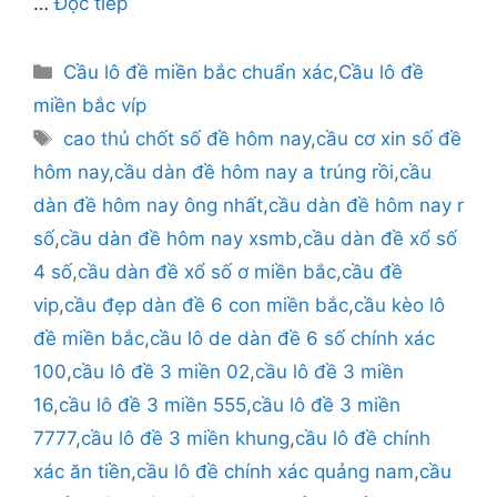
…
Đọc tiếp
Danh
Cầu lô đề miền bắc chuẩn xác
,
Cầu lô đề
mục
miền bắc víp
Thẻ
cao thủ chốt số đề hôm nay
,
cầu cơ xin số đề
hôm nay
,
cầu dàn đề hôm nay a trúng rồi
,
cầu
dàn đề hôm nay ông nhất
,
cầu dàn đề hôm nay r
số
,
cầu dàn đề hôm nay xsmb
,
cầu dàn đề xổ số
4 số
,
cầu dàn đề xổ số ơ miền bắc
,
cầu đề
vip
,
cầu đẹp dàn đề 6 con miền bắc
,
cầu kèo lô
đề miền bắc
,
cầu lô de dàn đề 6 số chính xác
100
,
cầu lô đề 3 miền 02
,
cầu lô đề 3 miền
16
,
cầu lô đề 3 miền 555
,
cầu lô đề 3 miền
7777
,
cầu lô đề 3 miền khung
,
cầu lô đề chính
xác ăn tiền
,
cầu lô đề chính xác quảng nam
,
cầu