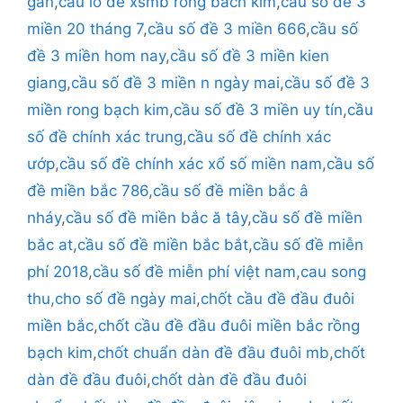
gan
,
cầu lô đề xsmb rông bach kim
,
cầu số đề 3
miền 20 tháng 7
,
cầu số đề 3 miền 666
,
cầu số
đề 3 miền hom nay
,
cầu số đề 3 miền kien
giang
,
cầu số đề 3 miền n ngày mai
,
cầu số đề 3
miền rong bạch kim
,
cầu số đề 3 miền uy tín
,
cầu
số đề chính xác trung
,
cầu số đề chính xác
ướp
,
cầu số đề chính xác xổ số miền nam
,
cầu số
đề miền bắc 786
,
cầu số đề miền bắc â
nháy
,
cầu số đề miền bắc ă tây
,
cầu số đề miền
bắc at
,
cầu số đề miền bắc bắt
,
cầu số đề miễn
phí 2018
,
cầu số đề miễn phí việt nam
,
cau song
thu
,
cho số đề ngày mai
,
chốt cầu đề đầu đuôi
miền bắc
,
chốt cầu đề đầu đuôi miền bắc rồng
bạch kim
,
chốt chuẩn dàn đề đầu đuôi mb
,
chốt
dàn đề đầu đuôi
,
chốt dàn đề đầu đuôi