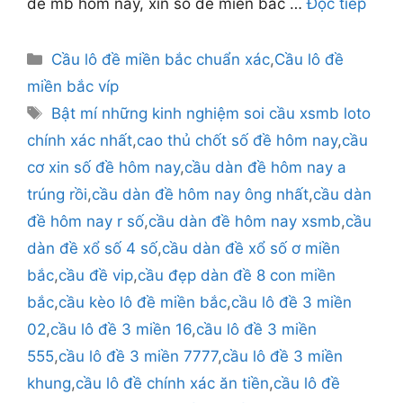
đề mb hôm nay, xin số đề miền bắc …
Đọc tiếp
Danh
Cầu lô đề miền bắc chuẩn xác
,
Cầu lô đề
mục
miền bắc víp
Thẻ
Bật mí những kinh nghiệm soi cầu xsmb loto
chính xác nhất
,
cao thủ chốt số đề hôm nay
,
cầu
cơ xin số đề hôm nay
,
cầu dàn đề hôm nay a
trúng rồi
,
cầu dàn đề hôm nay ông nhất
,
cầu dàn
đề hôm nay r số
,
cầu dàn đề hôm nay xsmb
,
cầu
dàn đề xổ số 4 số
,
cầu dàn đề xổ số ơ miền
bắc
,
cầu đề vip
,
cầu đẹp dàn đề 8 con miền
bắc
,
cầu kèo lô đề miền bắc
,
cầu lô đề 3 miền
02
,
cầu lô đề 3 miền 16
,
cầu lô đề 3 miền
555
,
cầu lô đề 3 miền 7777
,
cầu lô đề 3 miền
khung
,
cầu lô đề chính xác ăn tiền
,
cầu lô đề