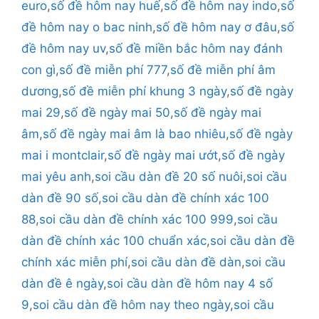
euro
,
số đề hôm nay huế
,
số đề hôm nay indo
,
số
đề hôm nay o bac ninh
,
số đề hôm nay ơ đâu
,
số
đề hôm nay uv
,
số đề miền bắc hôm nay đánh
con gì
,
số đề miễn phí 777
,
số đề miễn phí âm
dương
,
số đề miễn phí khung 3 ngày
,
số đề ngày
mai 29
,
số đề ngày mai 50
,
số đề ngày mai
âm
,
số đề ngày mai âm là bao nhiêu
,
số đề ngày
mai i montclair
,
số đề ngày mai ướt
,
số đề ngày
mai yêu anh
,
soi cầu dàn đề 20 số nuôi
,
soi cầu
dàn đề 90 số
,
soi cầu dàn đề chính xác 100
88
,
soi cầu dàn đề chính xác 100 999
,
soi cầu
dàn đề chính xác 100 chuẩn xác
,
soi cầu dàn đề
chính xác miễn phí
,
soi cầu dàn đề dàn
,
soi cầu
dàn đề ê ngày
,
soi cầu dàn đề hôm nay 4 số
9
,
soi cầu dàn đề hôm nay theo ngày
,
soi cầu