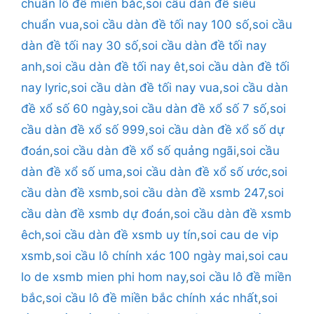
chuẩn lô đề miền bắc
,
soi cầu dàn đề siêu
chuẩn vua
,
soi cầu dàn đề tối nay 100 số
,
soi cầu
dàn đề tối nay 30 số
,
soi cầu dàn đề tối nay
anh
,
soi cầu dàn đề tối nay êt
,
soi cầu dàn đề tối
nay lyric
,
soi cầu dàn đề tối nay vua
,
soi cầu dàn
đề xổ số 60 ngày
,
soi cầu dàn đề xổ số 7 số
,
soi
cầu dàn đề xổ số 999
,
soi cầu dàn đề xổ số dự
đoán
,
soi cầu dàn đề xổ số quảng ngãi
,
soi cầu
dàn đề xổ số uma
,
soi cầu dàn đề xổ số ước
,
soi
cầu dàn đề xsmb
,
soi cầu dàn đề xsmb 247
,
soi
cầu dàn đề xsmb dự đoán
,
soi cầu dàn đề xsmb
êch
,
soi cầu dàn đề xsmb uy tín
,
soi cau de vip
xsmb
,
soi cầu lô chính xác 100 ngày mai
,
soi cau
lo de xsmb mien phi hom nay
,
soi cầu lô đề miền
bắc
,
soi cầu lô đề miền bắc chính xác nhất
,
soi