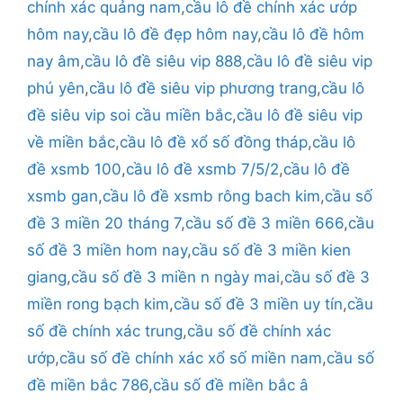
chính xác quảng nam
,
cầu lô đề chính xác ướp
hôm nay
,
cầu lô đề đẹp hôm nay
,
cầu lô đề hôm
nay âm
,
cầu lô đề siêu vip 888
,
cầu lô đề siêu vip
phú yên
,
cầu lô đề siêu vip phương trang
,
cầu lô
đề siêu vip soi cầu miền bắc
,
cầu lô đề siêu vip
về miền bắc
,
cầu lô đề xổ số đồng tháp
,
cầu lô
đề xsmb 100
,
cầu lô đề xsmb 7/5/2
,
cầu lô đề
xsmb gan
,
cầu lô đề xsmb rông bach kim
,
cầu số
đề 3 miền 20 tháng 7
,
cầu số đề 3 miền 666
,
cầu
số đề 3 miền hom nay
,
cầu số đề 3 miền kien
giang
,
cầu số đề 3 miền n ngày mai
,
cầu số đề 3
miền rong bạch kim
,
cầu số đề 3 miền uy tín
,
cầu
số đề chính xác trung
,
cầu số đề chính xác
ướp
,
cầu số đề chính xác xổ số miền nam
,
cầu số
đề miền bắc 786
,
cầu số đề miền bắc â