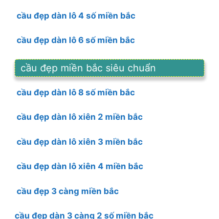
cầu đẹp dàn lô 4 số miền bắc
cầu đẹp dàn lô 6 số miền bắc
cầu đẹp miền bắc siêu chuẩn
cầu đẹp dàn lô 8 số miền bắc
cầu đẹp dàn lô xiên 2 miền bắc
cầu đẹp dàn lô xiên 3 miền bắc
cầu đẹp dàn lô xiên 4 miền bắc
cầu đẹp 3 càng miền bắc
cầu đẹp dàn 3 càng 2 số miền bắc