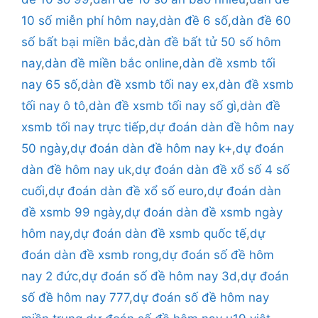
10 số miễn phí hôm nay
,
dàn đề 6 số
,
dàn đề 60
số bất bại miền bắc
,
dàn đề bất tử 50 số hôm
nay
,
dàn đề miền bắc online
,
dàn đề xsmb tối
nay 65 số
,
dàn đề xsmb tối nay ex
,
dàn đề xsmb
tối nay ô tô
,
dàn đề xsmb tối nay số gì
,
dàn đề
xsmb tối nay trực tiếp
,
dự đoán dàn đề hôm nay
50 ngày
,
dự đoán dàn đề hôm nay k+
,
dự đoán
dàn đề hôm nay uk
,
dự đoán dàn đề xổ số 4 số
cuối
,
dự đoán dàn đề xổ số euro
,
dự đoán dàn
đề xsmb 99 ngày
,
dự đoán dàn đề xsmb ngày
hôm nay
,
dự đoán dàn đề xsmb quốc tế
,
dự
đoán dàn đề xsmb rong
,
dự đoán số đề hôm
nay 2 đức
,
dự đoán số đề hôm nay 3d
,
dự đoán
số đề hôm nay 777
,
dự đoán số đề hôm nay