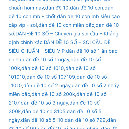
chuẩn hôm nay
,
dàn đề 10
,
dàn đề 10 con
,
dàn
đề 10 con mb - chốt dàn đề 10 con mb siêu cao
cấp víp - soi
,
dàn đề 10 con miền bắc
,
dàn đề 10
số
,
DÀN ĐỀ 10 SỐ – Chuyên gia soi cầu – Khẳng
định chính xác
,
DÀN ĐỀ 10 SỐ – SOI CẦU ĐỀ
SIÊU CHUẨN – SIÊU VIP
,
dàn đề 10 số 1 ăn bao
nhiêu
,
dàn đề 10 số 1 ngày
,
dàn đề 10 số
100k
,
dàn đề 10 số 1010
,
dàn đề 10 số
101010
,
dàn đề 10 số 107109
,
dàn đề 10 số
11010
,
dàn đề 10 số 2 ngày
,
dàn đề 10 số 2 nháy
miền bắc
,
dàn đề 10 số 200k
,
dàn đề 10 số
2107
,
dàn đề 10 số 3 ngày
,
dàn đề 10 số
300k
,
dàn đề 10 số 3105
,
dàn đề 10 số 5
ngày
,
dàn đề 10 số 5-10
,
dàn đề 10 số 799
,
dàn
đề 10 số 99
,
dàn đề 10 số ăn bao nhiêu
,
dàn đề