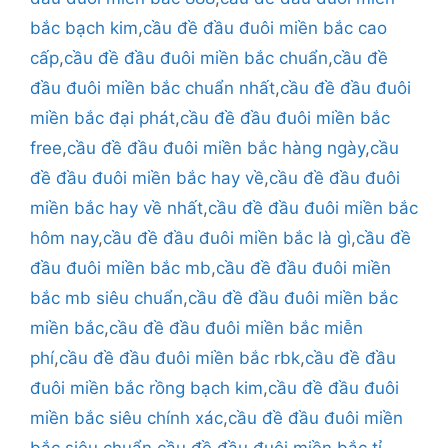
bắc bạch kim
,
cầu đề đầu đuôi miền bắc cao
cấp
,
cầu đề đầu đuôi miền bắc chuẩn
,
cầu đề
đầu đuôi miền bắc chuẩn nhất
,
cầu đề đầu đuôi
miền bắc đại phát
,
cầu đề đầu đuôi miền bắc
free
,
cầu đề đầu đuôi miền bắc hàng ngày
,
cầu
đề đầu đuôi miền bắc hay về
,
cầu đề đầu đuôi
miền bắc hay về nhất
,
cầu đề đầu đuôi miền bắc
hôm nay
,
cầu đề đầu đuôi miền bắc là gì
,
cầu đề
đầu đuôi miền bắc mb
,
cầu đề đầu đuôi miền
bắc mb siêu chuẩn
,
cầu đề đầu đuôi miền bắc
miền bắc
,
cầu đề đầu đuôi miền bắc miễn
phí
,
cầu đề đầu đuôi miền bắc rbk
,
cầu đề đầu
đuôi miền bắc rồng bạch kim
,
cầu đề đầu đuôi
miền bắc siêu chính xác
,
cầu đề đầu đuôi miền
bắc siêu chuẩn
,
cầu đề đầu đuôi miền bắc tỉ