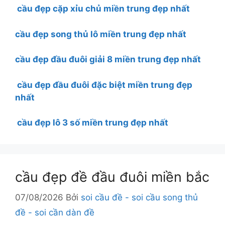
cầu đẹp cặp xỉu chủ miền trung đẹp nhất
cầu đẹp song thủ lô miền trung đẹp nhất
cầu đẹp đầu đuôi giải 8 miền trung đẹp nhất
cầu đẹp đầu đuôi đặc biệt miền trung đẹp
nhất
cầu đẹp lô 3 số miền trung đẹp nhất
cầu đẹp đề đầu đuôi miền bắc
07/08/2026
Bởi
soi cầu đề - soi cầu song thủ
đề - soi cần dàn đề