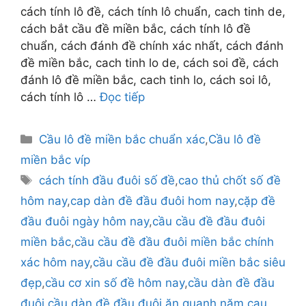
cách tính lô đề, cách tính lô chuẩn, cach tinh de,
cách bắt cầu đề miền bắc, cách tính lô đề
chuẩn, cách đánh đề chính xác nhất, cách đánh
đề miền bắc, cach tinh lo de, cách soi đề, cách
đánh lô đề miền bắc, cach tinh lo, cách soi lô,
cách tính lô …
Đọc tiếp
Danh
Cầu lô đề miền bắc chuẩn xác
,
Cầu lô đề
mục
miền bắc víp
Thẻ
cách tính đầu đuôi số đề
,
cao thủ chốt số đề
hôm nay
,
cap dàn đề đầu đuôi hom nay
,
cặp đề
đầu đuôi ngày hôm nay
,
cầu cầu đề đầu đuôi
miền bắc
,
cầu cầu đề đầu đuôi miền bắc chính
xác hôm nay
,
cầu cầu đề đầu đuôi miền bắc siêu
đẹp
,
cầu cơ xin số đề hôm nay
,
cầu dàn đề đầu
đuôi
,
cầu dàn đề đầu đuôi ăn quanh năm
,
cau