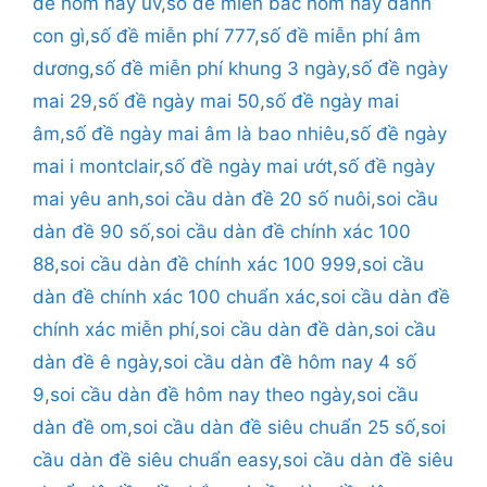
đề hôm nay uv
,
số đề miền bắc hôm nay đánh
con gì
,
số đề miễn phí 777
,
số đề miễn phí âm
dương
,
số đề miễn phí khung 3 ngày
,
số đề ngày
mai 29
,
số đề ngày mai 50
,
số đề ngày mai
âm
,
số đề ngày mai âm là bao nhiêu
,
số đề ngày
mai i montclair
,
số đề ngày mai ướt
,
số đề ngày
mai yêu anh
,
soi cầu dàn đề 20 số nuôi
,
soi cầu
dàn đề 90 số
,
soi cầu dàn đề chính xác 100
88
,
soi cầu dàn đề chính xác 100 999
,
soi cầu
dàn đề chính xác 100 chuẩn xác
,
soi cầu dàn đề
chính xác miễn phí
,
soi cầu dàn đề dàn
,
soi cầu
dàn đề ê ngày
,
soi cầu dàn đề hôm nay 4 số
9
,
soi cầu dàn đề hôm nay theo ngày
,
soi cầu
dàn đề om
,
soi cầu dàn đề siêu chuẩn 25 số
,
soi
cầu dàn đề siêu chuẩn easy
,
soi cầu dàn đề siêu