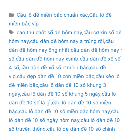
Danh
Cầu lô đề miền bắc chuẩn xác
,
Cầu lô đề
mục
miền bắc víp
Thẻ
cao thủ chốt số đề hôm nay
,
cầu cơ xin số đề
hôm nay
,
cầu dàn đề hôm nay a trúng rồi
,
cầu
dàn đề hôm nay ông nhất
,
cầu dàn đề hôm nay r
số
,
cầu dàn đề hôm nay xsmb
,
cầu dàn đề xổ số
4 số
,
cầu dàn đề xổ số ơ miền bắc
,
cầu đề
vip
,
cầu đẹp dàn đề 10 con miền bắc
,
cầu kèo lô
đề miền bắc
,
cầu lô dàn đề 10 số khung 3
ngày
,
cầu lô dàn đề 10 số khung 5 ngày
,
cầu lô
dàn đề 10 số là gì
,
cầu lô dàn đề 10 số miền
bắc
,
cầu lô dàn đề 10 số miền bắc hôm nay
,
cầu
lô dàn đề 10 số ngày hôm nay
,
cầu lô dàn đề 10
số truyền thống
,
cầu lô de dàn đề 10 số chính