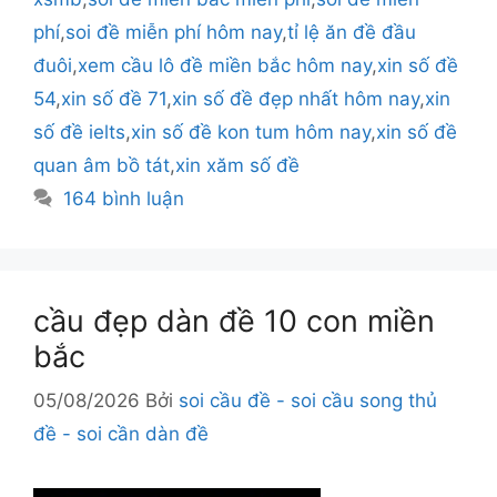
phí
,
soi đề miễn phí hôm nay
,
tỉ lệ ăn đề đầu
đuôi
,
xem cầu lô đề miền bắc hôm nay
,
xin số đề
54
,
xin số đề 71
,
xin số đề đẹp nhất hôm nay
,
xin
số đề ielts
,
xin số đề kon tum hôm nay
,
xin số đề
quan âm bồ tát
,
xin xăm số đề
164 bình luận
cầu đẹp dàn đề 10 con miền
bắc
05/08/2026
Bởi
soi cầu đề - soi cầu song thủ
đề - soi cần dàn đề