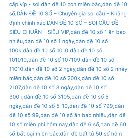
cấp víp - soi
,
dàn đề 10 con miền bắc
,
dàn đề 10
số
,
DÀN ĐỀ 10 SỐ – Chuyên gia soi cầu – Khẳng
định chính xác
,
DÀN ĐỀ 10 SỐ – SOI CẦU ĐỀ
SIÊU CHUẨN – SIÊU VIP
,
dàn đề 10 số 1 ăn bao
nhiêu
,
dàn đề 10 số 1 ngày
,
dàn đề 10 số
100k
,
dàn đề 10 số 1010
,
dàn đề 10 số
101010
,
dàn đề 10 số 107109
,
dàn đề 10 số
11010
,
dàn đề 10 số 2 ngày
,
dàn đề 10 số 2 nháy
miền bắc
,
dàn đề 10 số 200k
,
dàn đề 10 số
2107
,
dàn đề 10 số 3 ngày
,
dàn đề 10 số
300k
,
dàn đề 10 số 3105
,
dàn đề 10 số 5
ngày
,
dàn đề 10 số 5-10
,
dàn đề 10 số 799
,
dàn
đề 10 số 99
,
dàn đề 10 số ăn bao nhiêu
,
dàn đề
10 số miễn phí hôm nay
,
dàn đề 6 số
,
dàn đề 60
số bất bại miền bắc
,
dàn đề bất tử 50 số hôm