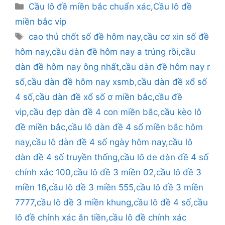
Danh
Cầu lô đề miền bắc chuẩn xác
,
Cầu lô đề
mục
miền bắc víp
Thẻ
cao thủ chốt số đề hôm nay
,
cầu cơ xin số đề
hôm nay
,
cầu dàn đề hôm nay a trúng rồi
,
cầu
dàn đề hôm nay ông nhất
,
cầu dàn đề hôm nay r
số
,
cầu dàn đề hôm nay xsmb
,
cầu dàn đề xổ số
4 số
,
cầu dàn đề xổ số ơ miền bắc
,
cầu đề
vip
,
cầu đẹp dàn đề 4 con miền bắc
,
cầu kèo lô
đề miền bắc
,
cầu lô dàn đề 4 số miền bắc hôm
nay
,
cầu lô dàn đề 4 số ngày hôm nay
,
cầu lô
dàn đề 4 số truyền thống
,
cầu lô de dàn đề 4 số
chính xác 100
,
cầu lô đề 3 miền 02
,
cầu lô đề 3
miền 16
,
cầu lô đề 3 miền 555
,
cầu lô đề 3 miền
7777
,
cầu lô đề 3 miền khung
,
cầu lô đề 4 số
,
cầu
lô đề chính xác ăn tiền
,
cầu lô đề chính xác