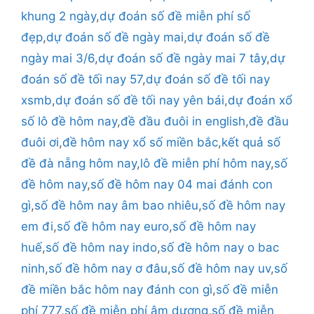
khung 2 ngày
,
dự đoán số đề miễn phí số
đẹp
,
dự đoán số đề ngày mai
,
dự đoán số đề
ngày mai 3/6
,
dự đoán số đề ngày mai 7 tây
,
dự
đoán số đề tối nay 57
,
dự đoán số đề tối nay
xsmb
,
dự đoán số đề tối nay yên bái
,
dự đoán xổ
số lô đề hôm nay
,
đề đầu đuôi in english
,
đề đầu
đuôi ơi
,
đề hôm nay xổ số miền bắc
,
kết quả số
đề đà nẵng hôm nay
,
lô đề miễn phí hôm nay
,
số
đề hôm nay
,
số đề hôm nay 04 mai đánh con
gì
,
số đề hôm nay âm bao nhiêu
,
số đề hôm nay
em đi
,
số đề hôm nay euro
,
số đề hôm nay
huế
,
số đề hôm nay indo
,
số đề hôm nay o bac
ninh
,
số đề hôm nay ơ đâu
,
số đề hôm nay uv
,
số
đề miền bắc hôm nay đánh con gì
,
số đề miễn
phí 777
,
số đề miễn phí âm dương
,
số đề miễn