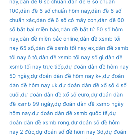
nay
,
dàn đề 6 số chuẩn
,
dàn đề 6 số chuẩn
100
,
dàn đề 6 số chuẩn hôm nay
,
dàn đề 6 số
chuẩn xác
,
dàn đề 6 số có mấy con
,
dàn đề 60
số bất bại miền bắc
,
dàn đề bất tử 50 số hôm
nay
,
dàn đề miền bắc online
,
dàn đề xsmb tối
nay 65 số
,
dàn đề xsmb tối nay ex
,
dàn đề xsmb
tối nay ô tô
,
dàn đề xsmb tối nay số gì
,
dàn đề
xsmb tối nay trực tiếp
,
dự đoán dàn đề hôm nay
50 ngày
,
dự đoán dàn đề hôm nay k+
,
dự đoán
dàn đề hôm nay uk
,
dự đoán dàn đề xổ số 4 số
cuối
,
dự đoán dàn đề xổ số euro
,
dự đoán dàn
đề xsmb 99 ngày
,
dự đoán dàn đề xsmb ngày
hôm nay
,
dự đoán dàn đề xsmb quốc tế
,
dự
đoán dàn đề xsmb rong
,
dự đoán số đề hôm
nay 2 đức
,
dự đoán số đề hôm nay 3d
,
dự đoán