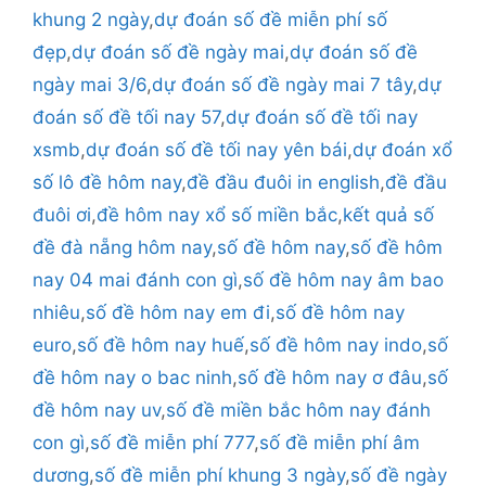
khung 2 ngày
,
dự đoán số đề miễn phí số
đẹp
,
dự đoán số đề ngày mai
,
dự đoán số đề
ngày mai 3/6
,
dự đoán số đề ngày mai 7 tây
,
dự
đoán số đề tối nay 57
,
dự đoán số đề tối nay
xsmb
,
dự đoán số đề tối nay yên bái
,
dự đoán xổ
số lô đề hôm nay
,
đề đầu đuôi in english
,
đề đầu
đuôi ơi
,
đề hôm nay xổ số miền bắc
,
kết quả số
đề đà nẵng hôm nay
,
số đề hôm nay
,
số đề hôm
nay 04 mai đánh con gì
,
số đề hôm nay âm bao
nhiêu
,
số đề hôm nay em đi
,
số đề hôm nay
euro
,
số đề hôm nay huế
,
số đề hôm nay indo
,
số
đề hôm nay o bac ninh
,
số đề hôm nay ơ đâu
,
số
đề hôm nay uv
,
số đề miền bắc hôm nay đánh
con gì
,
số đề miễn phí 777
,
số đề miễn phí âm
dương
,
số đề miễn phí khung 3 ngày
,
số đề ngày