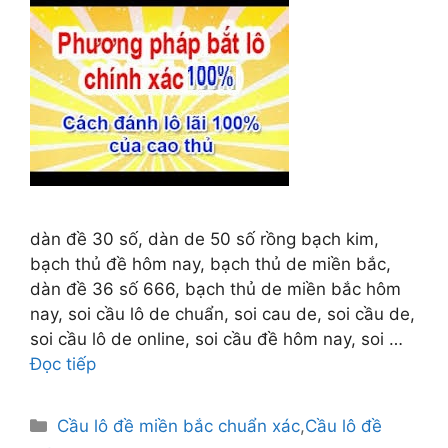
dàn đề 30 số, dàn de 50 số rồng bạch kim,
bạch thủ đề hôm nay, bạch thủ de miền bắc,
dàn đề 36 số 666, bạch thủ de miền bắc hôm
nay, soi cầu lô de chuẩn, soi cau de, soi cầu de,
soi cầu lô de online, soi cầu đề hôm nay, soi …
Đọc tiếp
Danh
Cầu lô đề miền bắc chuẩn xác
,
Cầu lô đề
mục