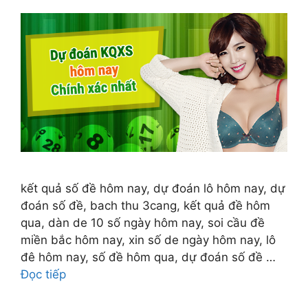
kết quả số đề hôm nay, dự đoán lô hôm nay, dự
đoán số đề, bach thu 3cang, kết quả đề hôm
qua, dàn de 10 số ngày hôm nay, soi cầu đề
miền bắc hôm nay, xin số de ngày hôm nay, lô
đê hôm nay, số đề hôm qua, dự đoán số đề …
Đọc tiếp