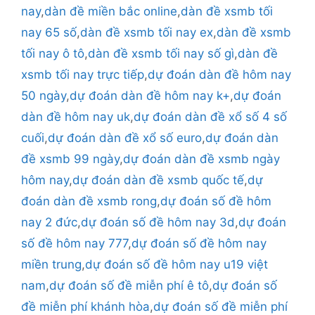
nay
,
dàn đề miền bắc online
,
dàn đề xsmb tối
nay 65 số
,
dàn đề xsmb tối nay ex
,
dàn đề xsmb
tối nay ô tô
,
dàn đề xsmb tối nay số gì
,
dàn đề
xsmb tối nay trực tiếp
,
dự đoán dàn đề hôm nay
50 ngày
,
dự đoán dàn đề hôm nay k+
,
dự đoán
dàn đề hôm nay uk
,
dự đoán dàn đề xổ số 4 số
cuối
,
dự đoán dàn đề xổ số euro
,
dự đoán dàn
đề xsmb 99 ngày
,
dự đoán dàn đề xsmb ngày
hôm nay
,
dự đoán dàn đề xsmb quốc tế
,
dự
đoán dàn đề xsmb rong
,
dự đoán số đề hôm
nay 2 đức
,
dự đoán số đề hôm nay 3d
,
dự đoán
số đề hôm nay 777
,
dự đoán số đề hôm nay
miền trung
,
dự đoán số đề hôm nay u19 việt
nam
,
dự đoán số đề miễn phí ê tô
,
dự đoán số
đề miễn phí khánh hòa
,
dự đoán số đề miễn phí