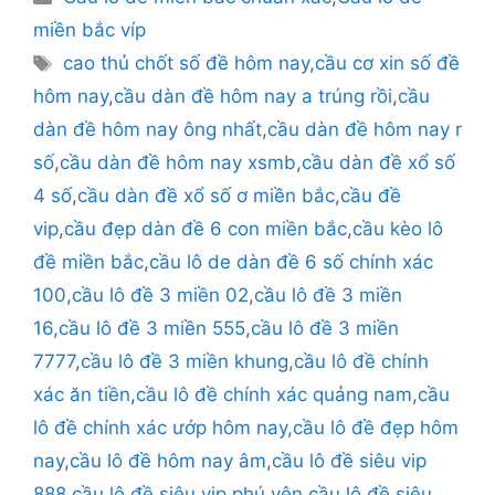
mục
miền bắc víp
Thẻ
cao thủ chốt số đề hôm nay
,
cầu cơ xin số đề
hôm nay
,
cầu dàn đề hôm nay a trúng rồi
,
cầu
dàn đề hôm nay ông nhất
,
cầu dàn đề hôm nay r
số
,
cầu dàn đề hôm nay xsmb
,
cầu dàn đề xổ số
4 số
,
cầu dàn đề xổ số ơ miền bắc
,
cầu đề
vip
,
cầu đẹp dàn đề 6 con miền bắc
,
cầu kèo lô
đề miền bắc
,
cầu lô de dàn đề 6 số chính xác
100
,
cầu lô đề 3 miền 02
,
cầu lô đề 3 miền
16
,
cầu lô đề 3 miền 555
,
cầu lô đề 3 miền
7777
,
cầu lô đề 3 miền khung
,
cầu lô đề chính
xác ăn tiền
,
cầu lô đề chính xác quảng nam
,
cầu
lô đề chính xác ướp hôm nay
,
cầu lô đề đẹp hôm
nay
,
cầu lô đề hôm nay âm
,
cầu lô đề siêu vip
888
,
cầu lô đề siêu vip phú yên
,
cầu lô đề siêu