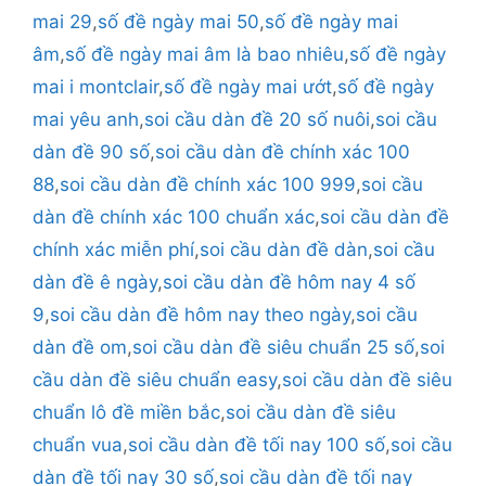
mai 29
,
số đề ngày mai 50
,
số đề ngày mai
âm
,
số đề ngày mai âm là bao nhiêu
,
số đề ngày
mai i montclair
,
số đề ngày mai ướt
,
số đề ngày
mai yêu anh
,
soi cầu dàn đề 20 số nuôi
,
soi cầu
dàn đề 90 số
,
soi cầu dàn đề chính xác 100
88
,
soi cầu dàn đề chính xác 100 999
,
soi cầu
dàn đề chính xác 100 chuẩn xác
,
soi cầu dàn đề
chính xác miễn phí
,
soi cầu dàn đề dàn
,
soi cầu
dàn đề ê ngày
,
soi cầu dàn đề hôm nay 4 số
9
,
soi cầu dàn đề hôm nay theo ngày
,
soi cầu
dàn đề om
,
soi cầu dàn đề siêu chuẩn 25 số
,
soi
cầu dàn đề siêu chuẩn easy
,
soi cầu dàn đề siêu
chuẩn lô đề miền bắc
,
soi cầu dàn đề siêu
chuẩn vua
,
soi cầu dàn đề tối nay 100 số
,
soi cầu
dàn đề tối nay 30 số
,
soi cầu dàn đề tối nay