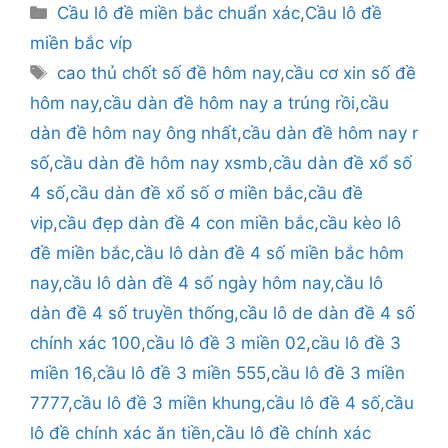
Danh
Cầu lô đề miền bắc chuẩn xác
,
Cầu lô đề
mục
miền bắc víp
Thẻ
cao thủ chốt số đề hôm nay
,
cầu cơ xin số đề
hôm nay
,
cầu dàn đề hôm nay a trúng rồi
,
cầu
dàn đề hôm nay ông nhất
,
cầu dàn đề hôm nay r
số
,
cầu dàn đề hôm nay xsmb
,
cầu dàn đề xổ số
4 số
,
cầu dàn đề xổ số ơ miền bắc
,
cầu đề
vip
,
cầu đẹp dàn đề 4 con miền bắc
,
cầu kèo lô
đề miền bắc
,
cầu lô dàn đề 4 số miền bắc hôm
nay
,
cầu lô dàn đề 4 số ngày hôm nay
,
cầu lô
dàn đề 4 số truyền thống
,
cầu lô de dàn đề 4 số
chính xác 100
,
cầu lô đề 3 miền 02
,
cầu lô đề 3
miền 16
,
cầu lô đề 3 miền 555
,
cầu lô đề 3 miền
7777
,
cầu lô đề 3 miền khung
,
cầu lô đề 4 số
,
cầu
lô đề chính xác ăn tiền
,
cầu lô đề chính xác