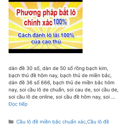
dàn đề 30 số, dàn de 50 số rồng bạch kim,
bạch thủ đề hôm nay, bạch thủ de miền bắc,
dàn đề 36 số 666, bạch thủ de miền bắc hôm
nay, soi cầu lô de chuẩn, soi cau de, soi cầu de,
soi cầu lô de online, soi cầu đề hôm nay, soi …
Đọc tiếp
Danh
Cầu lô đề miền bắc chuẩn xác
,
Cầu lô đề
mục