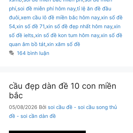
phí
,
soi đề miễn phí hôm nay
,
tỉ lệ ăn đề đầu
đuôi
,
xem cầu lô đề miền bắc hôm nay
,
xin số đề
54
,
xin số đề 71
,
xin số đề đẹp nhất hôm nay
,
xin
số đề ielts
,
xin số đề kon tum hôm nay
,
xin số đề
quan âm bồ tát
,
xin xăm số đề
164 bình luận
cầu đẹp dàn đề 10 con miền
bắc
05/08/2026
Bởi
soi cầu đề - soi cầu song thủ
đề - soi cần dàn đề