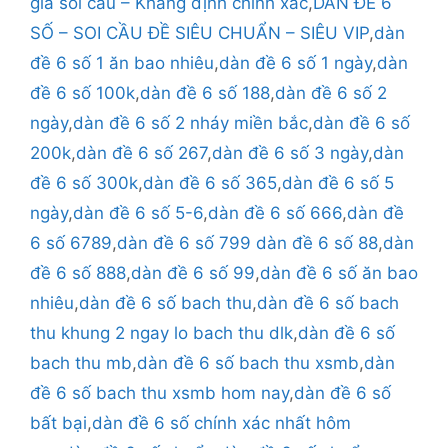
gia soi cầu – Khẳng định chính xác
,
DÀN ĐỀ 6
SỐ – SOI CẦU ĐỀ SIÊU CHUẨN – SIÊU VIP
,
dàn
đề 6 số 1 ăn bao nhiêu
,
dàn đề 6 số 1 ngày
,
dàn
đề 6 số 100k
,
dàn đề 6 số 188
,
dàn đề 6 số 2
ngày
,
dàn đề 6 số 2 nháy miền bắc
,
dàn đề 6 số
200k
,
dàn đề 6 số 267
,
dàn đề 6 số 3 ngày
,
dàn
đề 6 số 300k
,
dàn đề 6 số 365
,
dàn đề 6 số 5
ngày
,
dàn đề 6 số 5-6
,
dàn đề 6 số 666
,
dàn đề
6 số 6789
,
dàn đề 6 số 799 dàn đề 6 số 88
,
dàn
đề 6 số 888
,
dàn đề 6 số 99
,
dàn đề 6 số ăn bao
nhiêu
,
dàn đề 6 số bach thu
,
dàn đề 6 số bach
thu khung 2 ngay lo bach thu dlk
,
dàn đề 6 số
bach thu mb
,
dàn đề 6 số bach thu xsmb
,
dàn
đề 6 số bach thu xsmb hom nay
,
dàn đề 6 số
bất bại
,
dàn đề 6 số chính xác nhất hôm