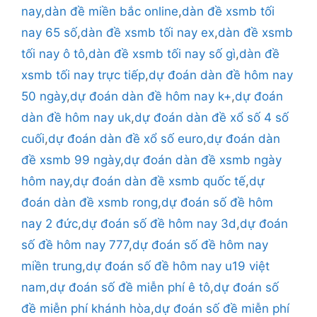
nay
,
dàn đề miền bắc online
,
dàn đề xsmb tối
nay 65 số
,
dàn đề xsmb tối nay ex
,
dàn đề xsmb
tối nay ô tô
,
dàn đề xsmb tối nay số gì
,
dàn đề
xsmb tối nay trực tiếp
,
dự đoán dàn đề hôm nay
50 ngày
,
dự đoán dàn đề hôm nay k+
,
dự đoán
dàn đề hôm nay uk
,
dự đoán dàn đề xổ số 4 số
cuối
,
dự đoán dàn đề xổ số euro
,
dự đoán dàn
đề xsmb 99 ngày
,
dự đoán dàn đề xsmb ngày
hôm nay
,
dự đoán dàn đề xsmb quốc tế
,
dự
đoán dàn đề xsmb rong
,
dự đoán số đề hôm
nay 2 đức
,
dự đoán số đề hôm nay 3d
,
dự đoán
số đề hôm nay 777
,
dự đoán số đề hôm nay
miền trung
,
dự đoán số đề hôm nay u19 việt
nam
,
dự đoán số đề miễn phí ê tô
,
dự đoán số
đề miễn phí khánh hòa
,
dự đoán số đề miễn phí