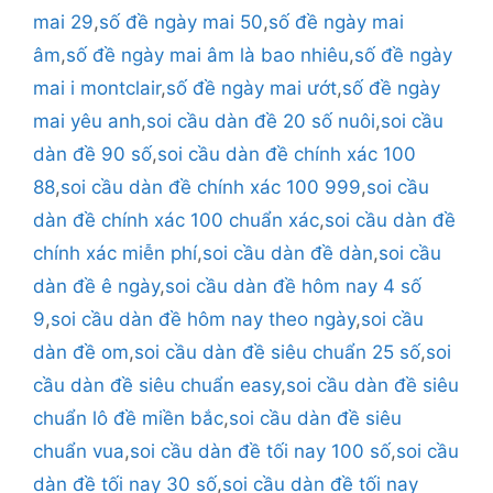
mai 29
,
số đề ngày mai 50
,
số đề ngày mai
âm
,
số đề ngày mai âm là bao nhiêu
,
số đề ngày
mai i montclair
,
số đề ngày mai ướt
,
số đề ngày
mai yêu anh
,
soi cầu dàn đề 20 số nuôi
,
soi cầu
dàn đề 90 số
,
soi cầu dàn đề chính xác 100
88
,
soi cầu dàn đề chính xác 100 999
,
soi cầu
dàn đề chính xác 100 chuẩn xác
,
soi cầu dàn đề
chính xác miễn phí
,
soi cầu dàn đề dàn
,
soi cầu
dàn đề ê ngày
,
soi cầu dàn đề hôm nay 4 số
9
,
soi cầu dàn đề hôm nay theo ngày
,
soi cầu
dàn đề om
,
soi cầu dàn đề siêu chuẩn 25 số
,
soi
cầu dàn đề siêu chuẩn easy
,
soi cầu dàn đề siêu
chuẩn lô đề miền bắc
,
soi cầu dàn đề siêu
chuẩn vua
,
soi cầu dàn đề tối nay 100 số
,
soi cầu
dàn đề tối nay 30 số
,
soi cầu dàn đề tối nay