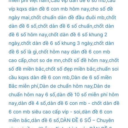
miễn phí việt nam
,
Cầu vip dàn đề 6 số mb
,
cầu
víp kqxs dàn đề 6 con mb hôm nay
,
cho số đề
ngày mai
,
chốt chuẩn dàn đề đầu đuôi mb
,
chốt
dàn đề 6 số
,
chốt dàn đề 6 số chuẩn
,
chốt dàn
đề 6 số hôm nay
,
chốt dàn đề 6 số khung 2
ngày
,
chốt dàn đề 6 số khung 3 ngày
,
chốt dàn
đề 6 số là gì
,
chốt hôm nay dàn đề 6 con mb
cao cấp
,
chot so de mn
,
chốt số đề hôm nay
,
chốt
số đề miền bắc
,
chốt số đẹp miền bắc
,
chuẩn soi
cầu kqxs dàn đề 6 con mb
,
Dàn de 6 số miền
Bắc miễn phí
,
Dàn de chuẩn hôm nay
,
Dàn de
chuẩn hôm nay 6 số
,
dàn đề 10 số miễn phí hôm
nay
,
dàn đề 4 số
,
dàn đề 6 con mb - chốt dàn đề
6 con mb siêu cao cấp víp - soi
,
dàn đề 6 con
miền bắc
,
dàn đề 6 số
,
DÀN ĐỀ 6 SỐ – Chuyên