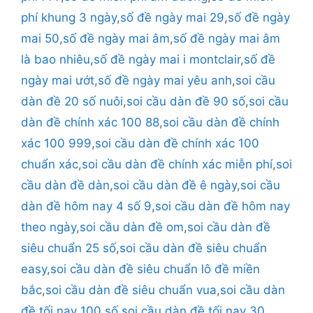
phí khung 3 ngày
,
số đề ngày mai 29
,
số đề ngày
mai 50
,
số đề ngày mai âm
,
số đề ngày mai âm
là bao nhiêu
,
số đề ngày mai i montclair
,
số đề
ngày mai ướt
,
số đề ngày mai yêu anh
,
soi cầu
dàn đề 20 số nuôi
,
soi cầu dàn đề 90 số
,
soi cầu
dàn đề chính xác 100 88
,
soi cầu dàn đề chính
xác 100 999
,
soi cầu dàn đề chính xác 100
chuẩn xác
,
soi cầu dàn đề chính xác miễn phí
,
soi
cầu dàn đề dàn
,
soi cầu dàn đề ê ngày
,
soi cầu
dàn đề hôm nay 4 số 9
,
soi cầu dàn đề hôm nay
theo ngày
,
soi cầu dàn đề om
,
soi cầu dàn đề
siêu chuẩn 25 số
,
soi cầu dàn đề siêu chuẩn
easy
,
soi cầu dàn đề siêu chuẩn lô đề miền
bắc
,
soi cầu dàn đề siêu chuẩn vua
,
soi cầu dàn
đề tối nay 100 số
,
soi cầu dàn đề tối nay 30