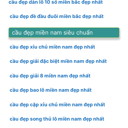
cầu đẹp dàn lô 10 số miền bắc đẹp nhất
cầu đẹp đề đầu đuôi miền bắc đẹp nhất
cầu đẹp miền nam siêu chuẩn
cầu đẹp xỉu chủ miền nam đẹp nhất
cầu đẹp giải đặc biệt miền nam đẹp nhất
cầu đẹp giải 8 miền nam đẹp nhất
cầu đẹp bao lô miền nam đẹp nhất
cầu đẹp cặp xỉu chủ miền nam đẹp nhất
cầu đẹp song thủ lô miền nam đẹp nhất