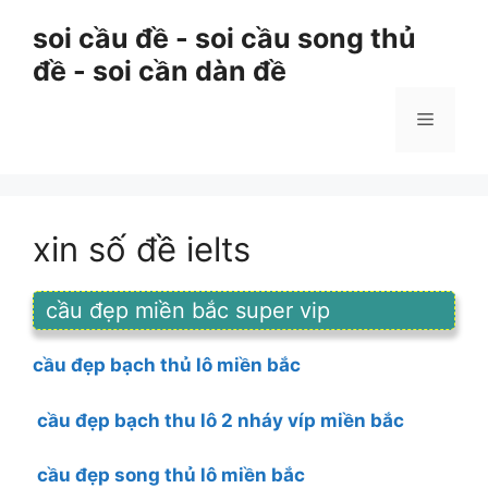
Chuyển
soi cầu đề - soi cầu song thủ
đến
đề - soi cần dàn đề
nội
dung
Menu
xin số đề ielts
cầu đẹp miền bắc super vip
cầu đẹp bạch thủ lô miền bắc
cầu đẹp bạch thu lô 2 nháy víp miền bắc
cầu đẹp song thủ lô miền bắc