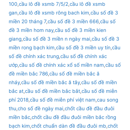
100
,
cầu lô đề xsmb 7/5/2
,
cầu lô đề xsmb
gan
,
cầu lô đề xsmb rông bach kim
,
cầu số đề 3
miền 20 tháng 7
,
cầu số đề 3 miền 666
,
cầu số
đề 3 miền hom nay
,
cầu số đề 3 miền kien
giang
,
cầu số đề 3 miền n ngày mai
,
cầu số đề 3
miền rong bạch kim
,
cầu số đề 3 miền uy tín
,
cầu
số đề chính xác trung
,
cầu số đề chính xác
ướp
,
cầu số đề chính xác xổ số miền nam
,
cầu số
đề miền bắc 786
,
cầu số đề miền bắc â
nháy
,
cầu số đề miền bắc ă tây
,
cầu số đề miền
bắc at
,
cầu số đề miền bắc bắt
,
cầu số đề miễn
phí 2018
,
cầu số đề miễn phí việt nam
,
cau song
thu
,
cho số đề ngày mai
,
chốt cầu đề đầu đuôi
miền bắc
,
chốt cầu đề đầu đuôi miền bắc rồng
bạch kim
,
chốt chuẩn dàn đề đầu đuôi mb
,
chốt