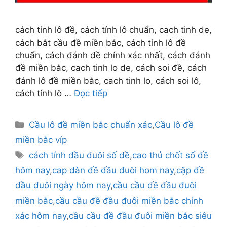
cách tính lô đề, cách tính lô chuẩn, cach tinh de,
cách bắt cầu đề miền bắc, cách tính lô đề
chuẩn, cách đánh đề chính xác nhất, cách đánh
đề miền bắc, cach tinh lo de, cách soi đề, cách
đánh lô đề miền bắc, cach tinh lo, cách soi lô,
cách tính lô …
Đọc tiếp
Danh
Cầu lô đề miền bắc chuẩn xác
,
Cầu lô đề
mục
miền bắc víp
Thẻ
cách tính đầu đuôi số đề
,
cao thủ chốt số đề
hôm nay
,
cap dàn đề đầu đuôi hom nay
,
cặp đề
đầu đuôi ngày hôm nay
,
cầu cầu đề đầu đuôi
miền bắc
,
cầu cầu đề đầu đuôi miền bắc chính
xác hôm nay
,
cầu cầu đề đầu đuôi miền bắc siêu