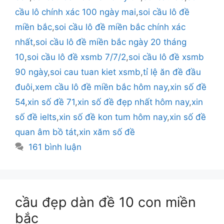
cầu lô chính xác 100 ngày mai
,
soi cầu lô đề
miền bắc
,
soi cầu lô đề miền bắc chính xác
nhất
,
soi cầu lô đề miền bắc ngày 20 tháng
10
,
soi cầu lô đề xsmb 7/7/2
,
soi cầu lô đề xsmb
90 ngày
,
soi cau tuan kiet xsmb
,
tỉ lệ ăn đề đầu
đuôi
,
xem cầu lô đề miền bắc hôm nay
,
xin số đề
54
,
xin số đề 71
,
xin số đề đẹp nhất hôm nay
,
xin
số đề ielts
,
xin số đề kon tum hôm nay
,
xin số đề
quan âm bồ tát
,
xin xăm số đề
161 bình luận
cầu đẹp dàn đề 10 con miền
bắc