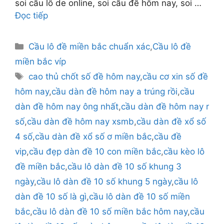
soi cầu lô de online, soi cầu đề hôm nay, soi …
Đọc tiếp
Danh
Cầu lô đề miền bắc chuẩn xác
,
Cầu lô đề
mục
miền bắc víp
Thẻ
cao thủ chốt số đề hôm nay
,
cầu cơ xin số đề
hôm nay
,
cầu dàn đề hôm nay a trúng rồi
,
cầu
dàn đề hôm nay ông nhất
,
cầu dàn đề hôm nay r
số
,
cầu dàn đề hôm nay xsmb
,
cầu dàn đề xổ số
4 số
,
cầu dàn đề xổ số ơ miền bắc
,
cầu đề
vip
,
cầu đẹp dàn đề 10 con miền bắc
,
cầu kèo lô
đề miền bắc
,
cầu lô dàn đề 10 số khung 3
ngày
,
cầu lô dàn đề 10 số khung 5 ngày
,
cầu lô
dàn đề 10 số là gì
,
cầu lô dàn đề 10 số miền
bắc
,
cầu lô dàn đề 10 số miền bắc hôm nay
,
cầu