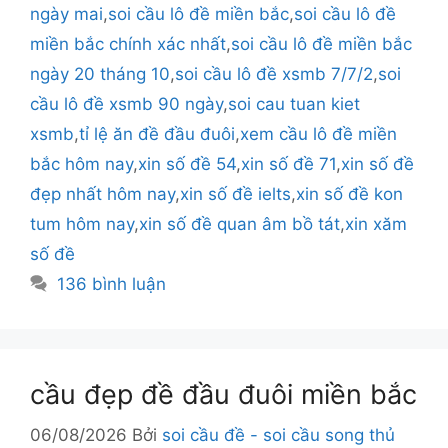
ngày mai
,
soi cầu lô đề miền bắc
,
soi cầu lô đề
miền bắc chính xác nhất
,
soi cầu lô đề miền bắc
ngày 20 tháng 10
,
soi cầu lô đề xsmb 7/7/2
,
soi
cầu lô đề xsmb 90 ngày
,
soi cau tuan kiet
xsmb
,
tỉ lệ ăn đề đầu đuôi
,
xem cầu lô đề miền
bắc hôm nay
,
xin số đề 54
,
xin số đề 71
,
xin số đề
đẹp nhất hôm nay
,
xin số đề ielts
,
xin số đề kon
tum hôm nay
,
xin số đề quan âm bồ tát
,
xin xăm
số đề
136 bình luận
cầu đẹp đề đầu đuôi miền bắc
06/08/2026
Bởi
soi cầu đề - soi cầu song thủ