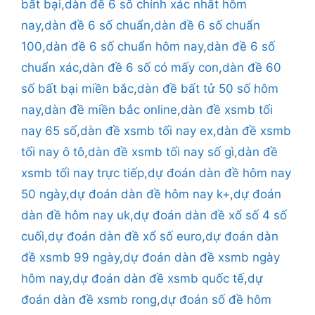
bất bại
,
dàn đề 6 số chính xác nhất hôm
nay
,
dàn đề 6 số chuẩn
,
dàn đề 6 số chuẩn
100
,
dàn đề 6 số chuẩn hôm nay
,
dàn đề 6 số
chuẩn xác
,
dàn đề 6 số có mấy con
,
dàn đề 60
số bất bại miền bắc
,
dàn đề bất tử 50 số hôm
nay
,
dàn đề miền bắc online
,
dàn đề xsmb tối
nay 65 số
,
dàn đề xsmb tối nay ex
,
dàn đề xsmb
tối nay ô tô
,
dàn đề xsmb tối nay số gì
,
dàn đề
xsmb tối nay trực tiếp
,
dự đoán dàn đề hôm nay
50 ngày
,
dự đoán dàn đề hôm nay k+
,
dự đoán
dàn đề hôm nay uk
,
dự đoán dàn đề xổ số 4 số
cuối
,
dự đoán dàn đề xổ số euro
,
dự đoán dàn
đề xsmb 99 ngày
,
dự đoán dàn đề xsmb ngày
hôm nay
,
dự đoán dàn đề xsmb quốc tế
,
dự
đoán dàn đề xsmb rong
,
dự đoán số đề hôm