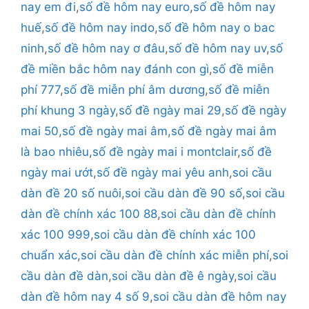
nay em đi
,
số đề hôm nay euro
,
số đề hôm nay
huế
,
số đề hôm nay indo
,
số đề hôm nay o bac
ninh
,
số đề hôm nay ơ đâu
,
số đề hôm nay uv
,
số
đề miền bắc hôm nay đánh con gì
,
số đề miễn
phí 777
,
số đề miễn phí âm dương
,
số đề miễn
phí khung 3 ngày
,
số đề ngày mai 29
,
số đề ngày
mai 50
,
số đề ngày mai âm
,
số đề ngày mai âm
là bao nhiêu
,
số đề ngày mai i montclair
,
số đề
ngày mai ướt
,
số đề ngày mai yêu anh
,
soi cầu
dàn đề 20 số nuôi
,
soi cầu dàn đề 90 số
,
soi cầu
dàn đề chính xác 100 88
,
soi cầu dàn đề chính
xác 100 999
,
soi cầu dàn đề chính xác 100
chuẩn xác
,
soi cầu dàn đề chính xác miễn phí
,
soi
cầu dàn đề dàn
,
soi cầu dàn đề ê ngày
,
soi cầu
dàn đề hôm nay 4 số 9
,
soi cầu dàn đề hôm nay