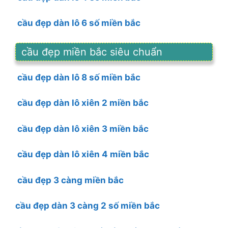
cầu đẹp dàn lô 6 số miền bắc
cầu đẹp miền bắc siêu chuẩn
cầu đẹp dàn lô 8 số miền bắc
cầu đẹp dàn lô xiên 2 miền bắc
cầu đẹp dàn lô xiên 3 miền bắc
cầu đẹp dàn lô xiên 4 miền bắc
cầu đẹp 3 càng miền bắc
cầu đẹp dàn 3 càng 2 số miền bắc