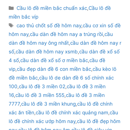
Danh
Cầu lô đề miền bắc chuẩn xác
,
Cầu lô đề
mục
miền bắc víp
Thẻ
cao thủ chốt số đề hôm nay
,
cầu cơ xin số đề
hôm nay
,
cầu dàn đề hôm nay a trúng rồi
,
cầu
dàn đề hôm nay ông nhất
,
cầu dàn đề hôm nay r
số
,
cầu dàn đề hôm nay xsmb
,
cầu dàn đề xổ số
4 số
,
cầu dàn đề xổ số ơ miền bắc
,
cầu đề
vip
,
cầu đẹp dàn đề 6 con miền bắc
,
cầu kèo lô
đề miền bắc
,
cầu lô de dàn đề 6 số chính xác
100
,
cầu lô đề 3 miền 02
,
cầu lô đề 3 miền
16
,
cầu lô đề 3 miền 555
,
cầu lô đề 3 miền
7777
,
cầu lô đề 3 miền khung
,
cầu lô đề chính
xác ăn tiền
,
cầu lô đề chính xác quảng nam
,
cầu
lô đề chính xác ướp hôm nay
,
cầu lô đề đẹp hôm