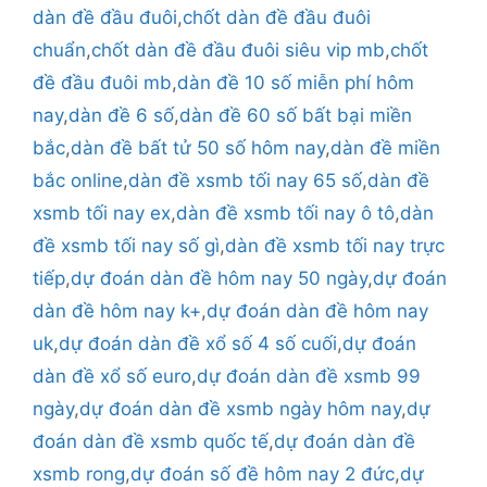
dàn đề đầu đuôi
,
chốt dàn đề đầu đuôi
chuẩn
,
chốt dàn đề đầu đuôi siêu vip mb
,
chốt
đề đầu đuôi mb
,
dàn đề 10 số miễn phí hôm
nay
,
dàn đề 6 số
,
dàn đề 60 số bất bại miền
bắc
,
dàn đề bất tử 50 số hôm nay
,
dàn đề miền
bắc online
,
dàn đề xsmb tối nay 65 số
,
dàn đề
xsmb tối nay ex
,
dàn đề xsmb tối nay ô tô
,
dàn
đề xsmb tối nay số gì
,
dàn đề xsmb tối nay trực
tiếp
,
dự đoán dàn đề hôm nay 50 ngày
,
dự đoán
dàn đề hôm nay k+
,
dự đoán dàn đề hôm nay
uk
,
dự đoán dàn đề xổ số 4 số cuối
,
dự đoán
dàn đề xổ số euro
,
dự đoán dàn đề xsmb 99
ngày
,
dự đoán dàn đề xsmb ngày hôm nay
,
dự
đoán dàn đề xsmb quốc tế
,
dự đoán dàn đề
xsmb rong
,
dự đoán số đề hôm nay 2 đức
,
dự