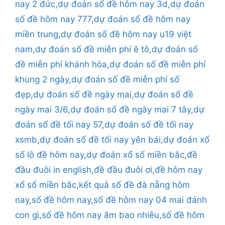
nay 2 đức
,
dự đoán số đề hôm nay 3d
,
dự đoán
số đề hôm nay 777
,
dự đoán số đề hôm nay
miền trung
,
dự đoán số đề hôm nay u19 việt
nam
,
dự đoán số đề miễn phí ê tô
,
dự đoán số
đề miễn phí khánh hòa
,
dự đoán số đề miễn phí
khung 2 ngày
,
dự đoán số đề miễn phí số
đẹp
,
dự đoán số đề ngày mai
,
dự đoán số đề
ngày mai 3/6
,
dự đoán số đề ngày mai 7 tây
,
dự
đoán số đề tối nay 57
,
dự đoán số đề tối nay
xsmb
,
dự đoán số đề tối nay yên bái
,
dự đoán xổ
số lô đề hôm nay
,
dự đoán xổ số miền bắc
,
đề
đầu đuôi in english
,
đề đầu đuôi ơi
,
đề hôm nay
xổ số miền bắc
,
kết quả số đề đà nẵng hôm
nay
,
số đề hôm nay
,
số đề hôm nay 04 mai đánh
con gì
,
số đề hôm nay âm bao nhiêu
,
số đề hôm