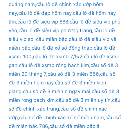
quảng nam
,
cầu lô đề chính xác ướp hôm
nay
,
cầu lô đề đẹp hôm nay
,
cầu lô đề hôm nay
âm
,
cầu lô đề siêu vip 888
,
cầu lô đề siêu vip phú
yên
,
cầu lô đề siêu vip phương trang
,
cầu lô đề
siêu vip soi cầu miền bắc
,
cầu lô đề siêu vip về
miền bắc
,
cầu lô đề xổ số đồng tháp
,
cầu lô đề
xsmb 100
,
cầu lô đề xsmb 7/5/2
,
cầu lô đề xsmb
gan
,
cầu lô đề xsmb rông bach kim
,
cầu số đề 3
miền 20 tháng 7
,
cầu số đề 3 miền 666
,
cầu số
đề 3 miền hom nay
,
cầu số đề 3 miền kien
giang
,
cầu số đề 3 miền n ngày mai
,
cầu số đề 3
miền rong bạch kim
,
cầu số đề 3 miền uy tín
,
cầu
số đề chính xác trung
,
cầu số đề chính xác
ướp
,
cầu số đề chính xác xổ số miền nam
,
cầu số
đề miền bắc 786
,
cầu số đề miền bắc â