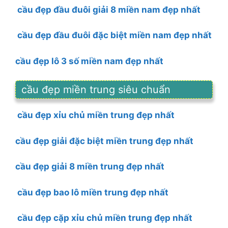
cầu đẹp đầu đuôi giải 8 miền nam đẹp nhất
cầu đẹp đầu đuôi đặc biệt miền nam đẹp nhất
cầu đẹp lô 3 số miền nam đẹp nhất
cầu đẹp miền trung siêu chuẩn
cầu đẹp xỉu chủ miền trung đẹp nhất
cầu đẹp giải đặc biệt miền trung đẹp nhất
cầu đẹp giải 8 miền trung đẹp nhất
cầu đẹp bao lô miền trung đẹp nhất
cầu đẹp cặp xỉu chủ miền trung đẹp nhất