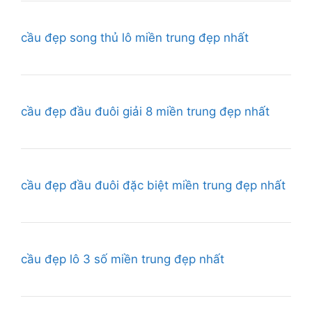
cầu đẹp song thủ lô miền trung đẹp nhất
cầu đẹp đầu đuôi giải 8 miền trung đẹp nhất
cầu đẹp đầu đuôi đặc biệt miền trung đẹp nhất
cầu đẹp lô 3 số miền trung đẹp nhất