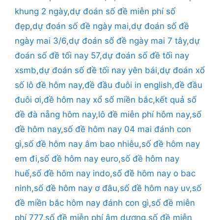
khung 2 ngày
,
dự đoán số đề miễn phí số
đẹp
,
dự đoán số đề ngày mai
,
dự đoán số đề
ngày mai 3/6
,
dự đoán số đề ngày mai 7 tây
,
dự
đoán số đề tối nay 57
,
dự đoán số đề tối nay
xsmb
,
dự đoán số đề tối nay yên bái
,
dự đoán xổ
số lô đề hôm nay
,
đề đầu đuôi in english
,
đề đầu
đuôi ơi
,
đề hôm nay xổ số miền bắc
,
kết quả số
đề đà nẵng hôm nay
,
lô đề miễn phí hôm nay
,
số
đề hôm nay
,
số đề hôm nay 04 mai đánh con
gì
,
số đề hôm nay âm bao nhiêu
,
số đề hôm nay
em đi
,
số đề hôm nay euro
,
số đề hôm nay
huế
,
số đề hôm nay indo
,
số đề hôm nay o bac
ninh
,
số đề hôm nay ơ đâu
,
số đề hôm nay uv
,
số
đề miền bắc hôm nay đánh con gì
,
số đề miễn
phí 777
,
số đề miễn phí âm dương
,
số đề miễn