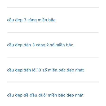
cầu đẹp 3 càng miền bắc
cầu đẹp dàn 3 càng 2 số miền bắc
cầu đẹp dàn lô 10 số miền bắc đẹp nhất
cầu đẹp đề đầu đuôi miền bắc đẹp nhất