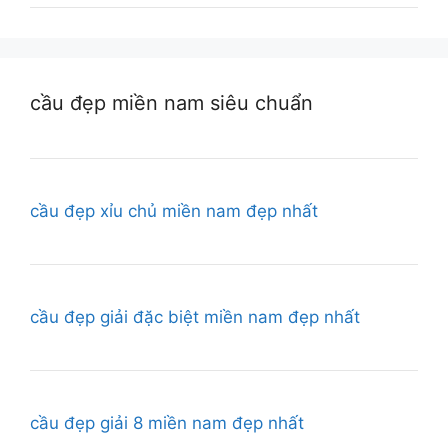
cầu đẹp miền nam siêu chuẩn
cầu đẹp xỉu chủ miền nam đẹp nhất
cầu đẹp giải đặc biệt miền nam đẹp nhất
cầu đẹp giải 8 miền nam đẹp nhất