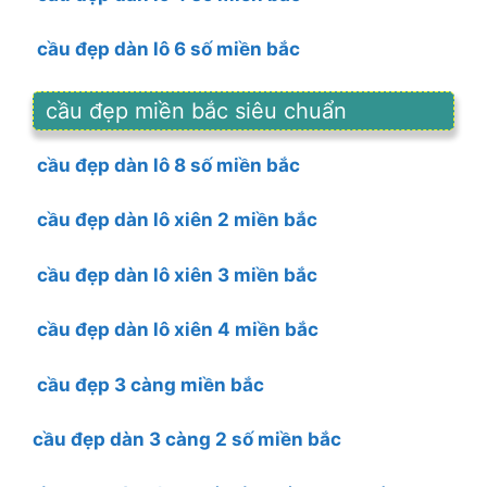
cầu đẹp dàn lô 6 số miền bắc
cầu đẹp miền bắc siêu chuẩn
cầu đẹp dàn lô 8 số miền bắc
cầu đẹp dàn lô xiên 2 miền bắc
cầu đẹp dàn lô xiên 3 miền bắc
cầu đẹp dàn lô xiên 4 miền bắc
cầu đẹp 3 càng miền bắc
cầu đẹp dàn 3 càng 2 số miền bắc