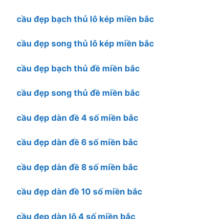
cầu đẹp bạch thủ lô kép miền bắc
cầu đẹp song thủ lô kép miền bắc
cầu đẹp bạch thủ đề miền bắc
cầu đẹp song thủ đề miền bắc
cầu đẹp dàn đề 4 số miền bắc
cầu đẹp dàn đề 6 số miền bắc
cầu đẹp dàn đề 8 số miền bắc
cầu đẹp dàn đề 10 số miền bắc
cầu đẹp dàn lô 4 số miền bắc