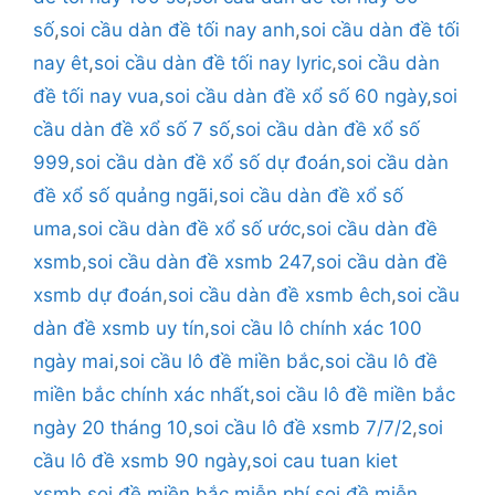
số
,
soi cầu dàn đề tối nay anh
,
soi cầu dàn đề tối
nay êt
,
soi cầu dàn đề tối nay lyric
,
soi cầu dàn
đề tối nay vua
,
soi cầu dàn đề xổ số 60 ngày
,
soi
cầu dàn đề xổ số 7 số
,
soi cầu dàn đề xổ số
999
,
soi cầu dàn đề xổ số dự đoán
,
soi cầu dàn
đề xổ số quảng ngãi
,
soi cầu dàn đề xổ số
uma
,
soi cầu dàn đề xổ số ước
,
soi cầu dàn đề
xsmb
,
soi cầu dàn đề xsmb 247
,
soi cầu dàn đề
xsmb dự đoán
,
soi cầu dàn đề xsmb êch
,
soi cầu
dàn đề xsmb uy tín
,
soi cầu lô chính xác 100
ngày mai
,
soi cầu lô đề miền bắc
,
soi cầu lô đề
miền bắc chính xác nhất
,
soi cầu lô đề miền bắc
ngày 20 tháng 10
,
soi cầu lô đề xsmb 7/7/2
,
soi
cầu lô đề xsmb 90 ngày
,
soi cau tuan kiet
xsmb
,
soi đề miền bắc miễn phí
,
soi đề miễn