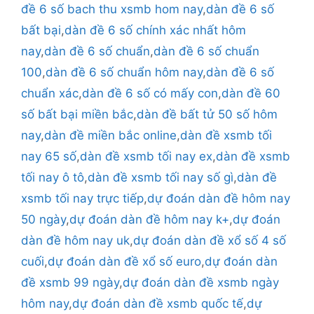
đề 6 số bach thu xsmb hom nay
,
dàn đề 6 số
bất bại
,
dàn đề 6 số chính xác nhất hôm
nay
,
dàn đề 6 số chuẩn
,
dàn đề 6 số chuẩn
100
,
dàn đề 6 số chuẩn hôm nay
,
dàn đề 6 số
chuẩn xác
,
dàn đề 6 số có mấy con
,
dàn đề 60
số bất bại miền bắc
,
dàn đề bất tử 50 số hôm
nay
,
dàn đề miền bắc online
,
dàn đề xsmb tối
nay 65 số
,
dàn đề xsmb tối nay ex
,
dàn đề xsmb
tối nay ô tô
,
dàn đề xsmb tối nay số gì
,
dàn đề
xsmb tối nay trực tiếp
,
dự đoán dàn đề hôm nay
50 ngày
,
dự đoán dàn đề hôm nay k+
,
dự đoán
dàn đề hôm nay uk
,
dự đoán dàn đề xổ số 4 số
cuối
,
dự đoán dàn đề xổ số euro
,
dự đoán dàn
đề xsmb 99 ngày
,
dự đoán dàn đề xsmb ngày
hôm nay
,
dự đoán dàn đề xsmb quốc tế
,
dự