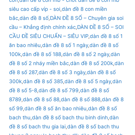
con
,
dàn đề 8 con mb - chốt dàn đề 8 con mb
siêu cao cấp víp - soi
,
dàn đề 8 con miền
bắc
,
dàn đề 8 số
,
DÀN ĐỀ 8 SỐ – Chuyên gia soi
cầu – Khẳng định chính xác
,
DÀN ĐỀ 8 SỐ – SOI
CẦU ĐỀ SIÊU CHUẨN – SIÊU VIP
,
dàn đề 8 số 1
ăn bao nhiêu
,
dàn đề 8 số 1 ngày
,
dàn đề 8 số
100k
,
dàn đề 8 số 188
,
dàn đề 8 số 2 ngày
,
dàn
đề 8 số 2 nháy miền bắc
,
dàn đề 8 số 200k
,
dàn
đề 8 số 287
,
dàn đề 8 số 3 ngày
,
dàn đề 8 số
300k
,
dàn đề 8 số 385
,
dàn đề 8 số 5 ngày
,
dàn
đề 8 số 5-8
,
dàn đề 8 số 799
,
dàn đề 8 số
8789
,
dàn đề 8 số 88
,
dàn đề 8 số 888
,
dàn đề 8
số 99
,
dàn đề 8 số ăn bao nhiêu
,
dàn đề 8 số
bach thu
,
dàn đề 8 số bach thu binh dinh
,
dàn
đề 8 số bach thu gia lai
,
dàn đề 8 số bach thu