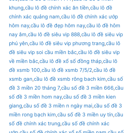
khung
,
cầu lô đề chính xác ăn tiền
,
cầu lô đề
chính xác quảng nam
,
cầu lô đề chính xác ướp
hôm nay
,
cầu lô đề đẹp hôm nay
,
cầu lô đề hôm
nay âm
,
cầu lô đề siêu vip 888
,
cầu lô đề siêu vip
phú yên
,
cầu lô đề siêu vip phương trang
,
cầu lô
đề siêu vip soi cầu miền bắc
,
cầu lô đề siêu vip
về miền bắc
,
cầu lô đề xổ số đồng tháp
,
cầu lô
đề xsmb 100
,
cầu lô đề xsmb 7/5/2
,
cầu lô đề
xsmb gan
,
cầu lô đề xsmb rông bach kim
,
cầu số
đề 3 miền 20 tháng 7
,
cầu số đề 3 miền 666
,
cầu
số đề 3 miền hom nay
,
cầu số đề 3 miền kien
giang
,
cầu số đề 3 miền n ngày mai
,
cầu số đề 3
miền rong bạch kim
,
cầu số đề 3 miền uy tín
,
cầu
số đề chính xác trung
,
cầu số đề chính xác
ướp
,
cầu số đề chính xác xổ số miền nam
,
cầu số