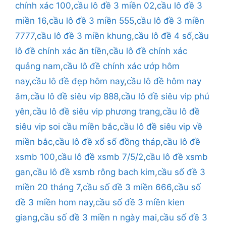
chính xác 100
,
cầu lô đề 3 miền 02
,
cầu lô đề 3
miền 16
,
cầu lô đề 3 miền 555
,
cầu lô đề 3 miền
7777
,
cầu lô đề 3 miền khung
,
cầu lô đề 4 số
,
cầu
lô đề chính xác ăn tiền
,
cầu lô đề chính xác
quảng nam
,
cầu lô đề chính xác ướp hôm
nay
,
cầu lô đề đẹp hôm nay
,
cầu lô đề hôm nay
âm
,
cầu lô đề siêu vip 888
,
cầu lô đề siêu vip phú
yên
,
cầu lô đề siêu vip phương trang
,
cầu lô đề
siêu vip soi cầu miền bắc
,
cầu lô đề siêu vip về
miền bắc
,
cầu lô đề xổ số đồng tháp
,
cầu lô đề
xsmb 100
,
cầu lô đề xsmb 7/5/2
,
cầu lô đề xsmb
gan
,
cầu lô đề xsmb rông bach kim
,
cầu số đề 3
miền 20 tháng 7
,
cầu số đề 3 miền 666
,
cầu số
đề 3 miền hom nay
,
cầu số đề 3 miền kien
giang
,
cầu số đề 3 miền n ngày mai
,
cầu số đề 3