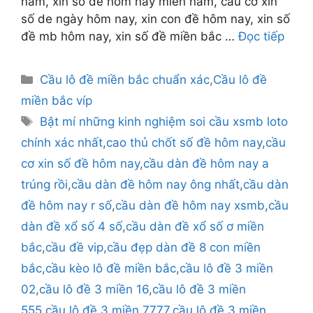
nam, xin số đề hôm nay miền nam, cầu cơ xin
số de ngày hôm nay, xin con đề hôm nay, xin số
đề mb hôm nay, xin số đề miền bắc …
Đọc tiếp
Danh
Cầu lô đề miền bắc chuẩn xác
,
Cầu lô đề
mục
miền bắc víp
Thẻ
Bật mí những kinh nghiệm soi cầu xsmb loto
chính xác nhất
,
cao thủ chốt số đề hôm nay
,
cầu
cơ xin số đề hôm nay
,
cầu dàn đề hôm nay a
trúng rồi
,
cầu dàn đề hôm nay ông nhất
,
cầu dàn
đề hôm nay r số
,
cầu dàn đề hôm nay xsmb
,
cầu
dàn đề xổ số 4 số
,
cầu dàn đề xổ số ơ miền
bắc
,
cầu đề vip
,
cầu đẹp dàn đề 8 con miền
bắc
,
cầu kèo lô đề miền bắc
,
cầu lô đề 3 miền
02
,
cầu lô đề 3 miền 16
,
cầu lô đề 3 miền
555
,
cầu lô đề 3 miền 7777
,
cầu lô đề 3 miền