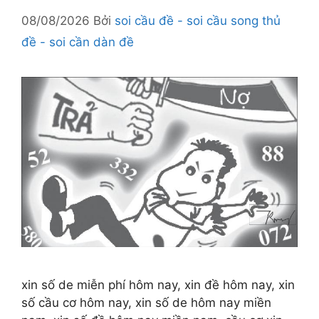
08/08/2026
Bởi
soi cầu đề - soi cầu song thủ
đề - soi cần dàn đề
xin số de miễn phí hôm nay, xin đề hôm nay, xin
số cầu cơ hôm nay, xin số de hôm nay miền