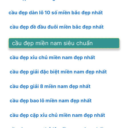
cầu đẹp dàn lô 10 số miền bắc đẹp nhất
cầu đẹp đề đầu đuôi miền bắc đẹp nhất
cầu đẹp miền nam siêu chuẩn
cầu đẹp xỉu chủ miền nam đẹp nhất
cầu đẹp giải đặc biệt miền nam đẹp nhất
cầu đẹp giải 8 miền nam đẹp nhất
cầu đẹp bao lô miền nam đẹp nhất
cầu đẹp cặp xỉu chủ miền nam đẹp nhất