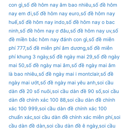
con gì
,
số đề hôm nay âm bao nhiêu
,
số đề hôm
nay em đi
,
số đề hôm nay euro
,
số đề hôm nay
huế
,
số đề hôm nay indo
,
số đề hôm nay o bac
ninh
,
số đề hôm nay ơ đâu
,
số đề hôm nay uv
,
số
đề miền bắc hôm nay đánh con gì
,
số đề miễn
phí 777
,
số đề miễn phí âm dương
,
số đề miễn
phí khung 3 ngày
,
số đề ngày mai 29
,
số đề ngày
mai 50
,
số đề ngày mai âm
,
số đề ngày mai âm
là bao nhiêu
,
số đề ngày mai i montclair
,
số đề
ngày mai ướt
,
số đề ngày mai yêu anh
,
soi cầu
dàn đề 20 số nuôi
,
soi cầu dàn đề 90 số
,
soi cầu
dàn đề chính xác 100 88
,
soi cầu dàn đề chính
xác 100 999
,
soi cầu dàn đề chính xác 100
chuẩn xác
,
soi cầu dàn đề chính xác miễn phí
,
soi
cầu dàn đề dàn
,
soi cầu dàn đề ê ngày
,
soi cầu