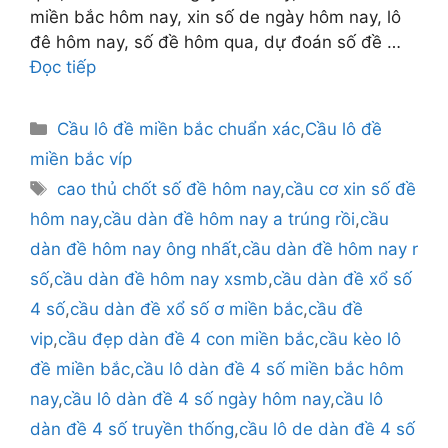
miền bắc hôm nay, xin số de ngày hôm nay, lô
đê hôm nay, số đề hôm qua, dự đoán số đề …
Đọc tiếp
Danh
Cầu lô đề miền bắc chuẩn xác
,
Cầu lô đề
mục
miền bắc víp
Thẻ
cao thủ chốt số đề hôm nay
,
cầu cơ xin số đề
hôm nay
,
cầu dàn đề hôm nay a trúng rồi
,
cầu
dàn đề hôm nay ông nhất
,
cầu dàn đề hôm nay r
số
,
cầu dàn đề hôm nay xsmb
,
cầu dàn đề xổ số
4 số
,
cầu dàn đề xổ số ơ miền bắc
,
cầu đề
vip
,
cầu đẹp dàn đề 4 con miền bắc
,
cầu kèo lô
đề miền bắc
,
cầu lô dàn đề 4 số miền bắc hôm
nay
,
cầu lô dàn đề 4 số ngày hôm nay
,
cầu lô
dàn đề 4 số truyền thống
,
cầu lô de dàn đề 4 số