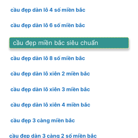
cầu đẹp dàn lô 4 số miền bắc
cầu đẹp dàn lô 6 số miền bắc
cầu đẹp miền bắc siêu chuẩn
cầu đẹp dàn lô 8 số miền bắc
cầu đẹp dàn lô xiên 2 miền bắc
cầu đẹp dàn lô xiên 3 miền bắc
cầu đẹp dàn lô xiên 4 miền bắc
cầu đẹp 3 càng miền bắc
cầu đẹp dàn 3 càng 2 số miền bắc