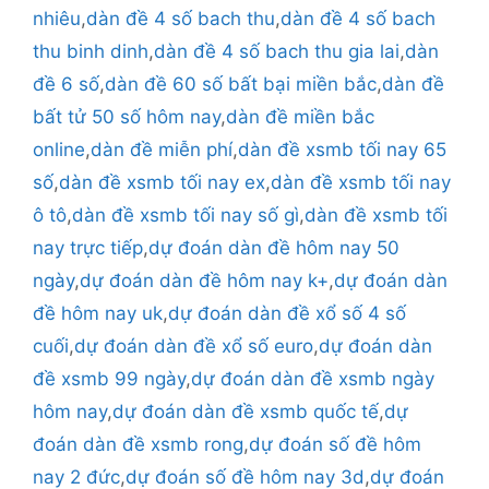
nhiêu
,
dàn đề 4 số bach thu
,
dàn đề 4 số bach
thu binh dinh
,
dàn đề 4 số bach thu gia lai
,
dàn
đề 6 số
,
dàn đề 60 số bất bại miền bắc
,
dàn đề
bất tử 50 số hôm nay
,
dàn đề miền bắc
online
,
dàn đề miễn phí
,
dàn đề xsmb tối nay 65
số
,
dàn đề xsmb tối nay ex
,
dàn đề xsmb tối nay
ô tô
,
dàn đề xsmb tối nay số gì
,
dàn đề xsmb tối
nay trực tiếp
,
dự đoán dàn đề hôm nay 50
ngày
,
dự đoán dàn đề hôm nay k+
,
dự đoán dàn
đề hôm nay uk
,
dự đoán dàn đề xổ số 4 số
cuối
,
dự đoán dàn đề xổ số euro
,
dự đoán dàn
đề xsmb 99 ngày
,
dự đoán dàn đề xsmb ngày
hôm nay
,
dự đoán dàn đề xsmb quốc tế
,
dự
đoán dàn đề xsmb rong
,
dự đoán số đề hôm
nay 2 đức
,
dự đoán số đề hôm nay 3d
,
dự đoán