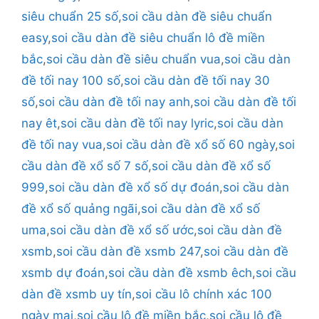
siêu chuẩn 25 số
,
soi cầu dàn đề siêu chuẩn
easy
,
soi cầu dàn đề siêu chuẩn lô đề miền
bắc
,
soi cầu dàn đề siêu chuẩn vua
,
soi cầu dàn
đề tối nay 100 số
,
soi cầu dàn đề tối nay 30
số
,
soi cầu dàn đề tối nay anh
,
soi cầu dàn đề tối
nay êt
,
soi cầu dàn đề tối nay lyric
,
soi cầu dàn
đề tối nay vua
,
soi cầu dàn đề xổ số 60 ngày
,
soi
cầu dàn đề xổ số 7 số
,
soi cầu dàn đề xổ số
999
,
soi cầu dàn đề xổ số dự đoán
,
soi cầu dàn
đề xổ số quảng ngãi
,
soi cầu dàn đề xổ số
uma
,
soi cầu dàn đề xổ số ước
,
soi cầu dàn đề
xsmb
,
soi cầu dàn đề xsmb 247
,
soi cầu dàn đề
xsmb dự đoán
,
soi cầu dàn đề xsmb êch
,
soi cầu
dàn đề xsmb uy tín
,
soi cầu lô chính xác 100
ngày mai
,
soi cầu lô đề miền bắc
,
soi cầu lô đề