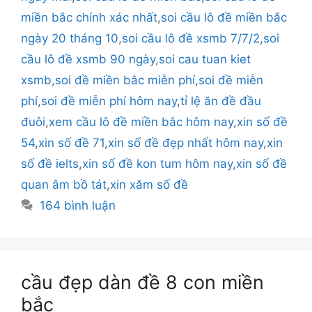
miền bắc chính xác nhất
,
soi cầu lô đề miền bắc
ngày 20 tháng 10
,
soi cầu lô đề xsmb 7/7/2
,
soi
cầu lô đề xsmb 90 ngày
,
soi cau tuan kiet
xsmb
,
soi đề miền bắc miễn phí
,
soi đề miễn
phí
,
soi đề miễn phí hôm nay
,
tỉ lệ ăn đề đầu
đuôi
,
xem cầu lô đề miền bắc hôm nay
,
xin số đề
54
,
xin số đề 71
,
xin số đề đẹp nhất hôm nay
,
xin
số đề ielts
,
xin số đề kon tum hôm nay
,
xin số đề
quan âm bồ tát
,
xin xăm số đề
164 bình luận
cầu đẹp dàn đề 8 con miền
bắc