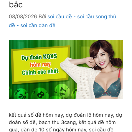
bắc
08/08/2026
Bởi
soi cầu đề - soi cầu song thủ
đề - soi cần dàn đề
kết quả số đề hôm nay, dự đoán lô hôm nay, dự
đoán số đề, bach thu 3cang, kết quả đề hôm
qua, dàn de 10 số ngày hôm nay, soi cầu đề