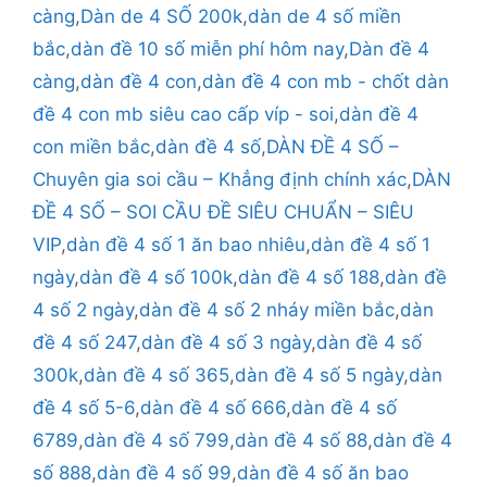
càng
,
Dàn de 4 SỐ 200k
,
dàn de 4 số miền
bắc
,
dàn đề 10 số miễn phí hôm nay
,
Dàn đề 4
càng
,
dàn đề 4 con
,
dàn đề 4 con mb - chốt dàn
đề 4 con mb siêu cao cấp víp - soi
,
dàn đề 4
con miền bắc
,
dàn đề 4 số
,
DÀN ĐỀ 4 SỐ –
Chuyên gia soi cầu – Khẳng định chính xác
,
DÀN
ĐỀ 4 SỐ – SOI CẦU ĐỀ SIÊU CHUẨN – SIÊU
VIP
,
dàn đề 4 số 1 ăn bao nhiêu
,
dàn đề 4 số 1
ngày
,
dàn đề 4 số 100k
,
dàn đề 4 số 188
,
dàn đề
4 số 2 ngày
,
dàn đề 4 số 2 nháy miền bắc
,
dàn
đề 4 số 247
,
dàn đề 4 số 3 ngày
,
dàn đề 4 số
300k
,
dàn đề 4 số 365
,
dàn đề 4 số 5 ngày
,
dàn
đề 4 số 5-6
,
dàn đề 4 số 666
,
dàn đề 4 số
6789
,
dàn đề 4 số 799
,
dàn đề 4 số 88
,
dàn đề 4
số 888
,
dàn đề 4 số 99
,
dàn đề 4 số ăn bao