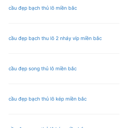
cầu đẹp bạch thủ lô miền bắc
cầu đẹp bạch thu lô 2 nháy víp miền bắc
cầu đẹp song thủ lô miền bắc
cầu đẹp bạch thủ lô kép miền bắc