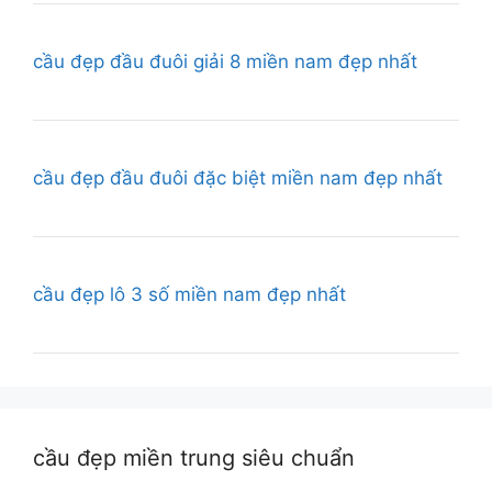
cầu đẹp đầu đuôi giải 8 miền nam đẹp nhất
cầu đẹp đầu đuôi đặc biệt miền nam đẹp nhất
cầu đẹp lô 3 số miền nam đẹp nhất
cầu đẹp miền trung siêu chuẩn