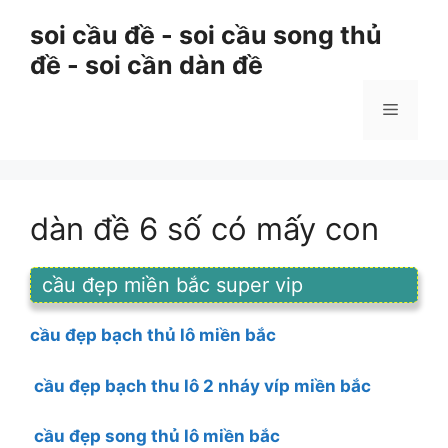
Chuyển
soi cầu đề - soi cầu song thủ
đến
đề - soi cần dàn đề
nội
dung
Menu
dàn đề 6 số có mấy con
cầu đẹp miền bắc super vip
cầu đẹp bạch thủ lô miền bắc
cầu đẹp bạch thu lô 2 nháy víp miền bắc
cầu đẹp song thủ lô miền bắc