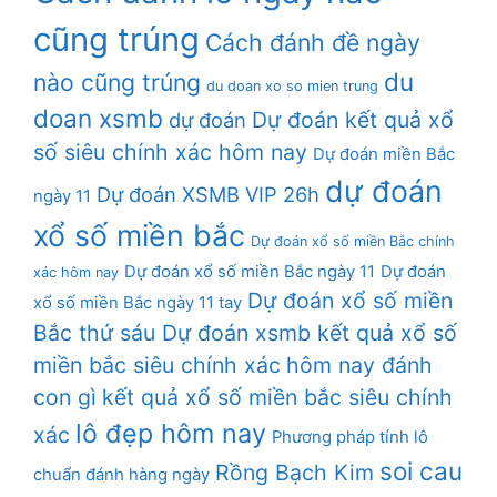
cũng trúng
Cách đánh đề ngày
du
nào cũng trúng
du doan xo so mien trung
doan xsmb
Dự đoán kết quả xổ
dự đoán
số siêu chính xác hôm nay
Dự đoán miền Bắc
dự đoán
Dự đoán XSMB VIP 26h
ngày 11
xổ số miền bắc
Dự đoán xổ số miền Bắc chính
Dự đoán xổ số miền Bắc ngày 11
Dự đoán
xác hôm nay
Dự đoán xổ số miền
xổ số miền Bắc ngày 11 tay
Bắc thứ sáu Dự đoán xsmb kết quả xổ số
miền bắc siêu chính xác
hôm nay đánh
con gì
kết quả xổ số miền bắc siêu chính
lô đẹp hôm nay
xác
Phương pháp tính lô
soi cau
Rồng Bạch Kim
chuẩn đánh hàng ngày