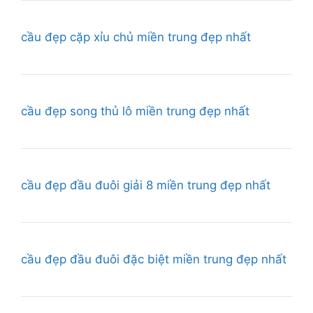
cầu đẹp cặp xỉu chủ miền trung đẹp nhất
cầu đẹp song thủ lô miền trung đẹp nhất
cầu đẹp đầu đuôi giải 8 miền trung đẹp nhất
cầu đẹp đầu đuôi đặc biệt miền trung đẹp nhất