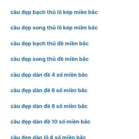
cầu đẹp bạch thủ lô kép miền bắc
cầu đẹp song thủ lô kép miền bắc
cầu đẹp bạch thủ đề miền bắc
cầu đẹp song thủ đề miền bắc
cầu đẹp dàn đề 4 số miền bắc
cầu đẹp dàn đề 6 số miền bắc
cầu đẹp dàn đề 8 số miền bắc
cầu đẹp dàn đề 10 số miền bắc
cầu đẹp dàn lô 4 số miền bắc