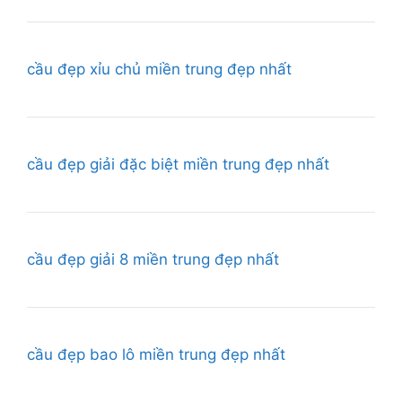
cầu đẹp xỉu chủ miền trung đẹp nhất
cầu đẹp giải đặc biệt miền trung đẹp nhất
cầu đẹp giải 8 miền trung đẹp nhất
cầu đẹp bao lô miền trung đẹp nhất