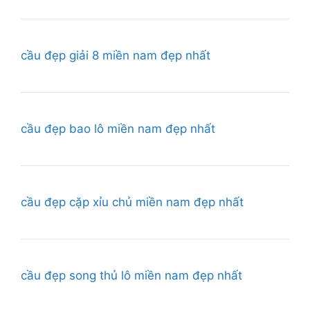
cầu đẹp giải 8 miền nam đẹp nhất
cầu đẹp bao lô miền nam đẹp nhất
cầu đẹp cặp xỉu chủ miền nam đẹp nhất
cầu đẹp song thủ lô miền nam đẹp nhất