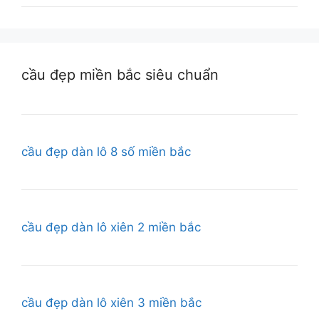
cầu đẹp miền bắc siêu chuẩn
cầu đẹp dàn lô 8 số miền bắc
cầu đẹp dàn lô xiên 2 miền bắc
cầu đẹp dàn lô xiên 3 miền bắc