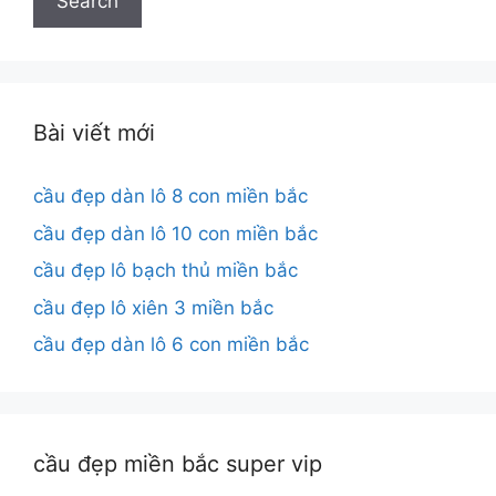
Search
Bài viết mới
cầu đẹp dàn lô 8 con miền bắc
cầu đẹp dàn lô 10 con miền bắc
cầu đẹp lô bạch thủ miền bắc
cầu đẹp lô xiên 3 miền bắc
cầu đẹp dàn lô 6 con miền bắc
cầu đẹp miền bắc super vip