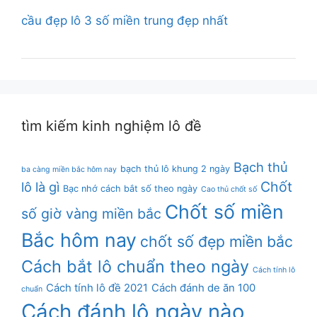
cầu đẹp lô 3 số miền trung đẹp nhất
tìm kiếm kinh nghiệm lô đề
Bạch thủ
bạch thủ lô khung 2 ngày
ba càng miền bắc hôm nay
Chốt
lô là gì
Bạc nhớ cách bắt số theo ngày
Cao thủ chốt số
Chốt số miền
số giờ vàng miền bắc
Bắc hôm nay
chốt số đẹp miền bắc
Cách bắt lô chuẩn theo ngày
Cách tính lô
Cách tính lô đề 2021
Cách đánh de ăn 100
chuẩn
Cách đánh lô ngày nào