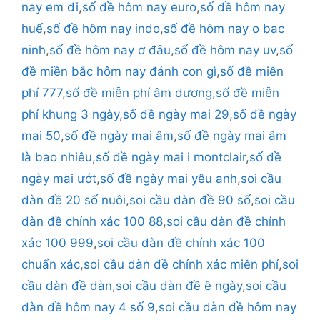
nay em đi
,
số đề hôm nay euro
,
số đề hôm nay
huế
,
số đề hôm nay indo
,
số đề hôm nay o bac
ninh
,
số đề hôm nay ơ đâu
,
số đề hôm nay uv
,
số
đề miền bắc hôm nay đánh con gì
,
số đề miễn
phí 777
,
số đề miễn phí âm dương
,
số đề miễn
phí khung 3 ngày
,
số đề ngày mai 29
,
số đề ngày
mai 50
,
số đề ngày mai âm
,
số đề ngày mai âm
là bao nhiêu
,
số đề ngày mai i montclair
,
số đề
ngày mai ướt
,
số đề ngày mai yêu anh
,
soi cầu
dàn đề 20 số nuôi
,
soi cầu dàn đề 90 số
,
soi cầu
dàn đề chính xác 100 88
,
soi cầu dàn đề chính
xác 100 999
,
soi cầu dàn đề chính xác 100
chuẩn xác
,
soi cầu dàn đề chính xác miễn phí
,
soi
cầu dàn đề dàn
,
soi cầu dàn đề ê ngày
,
soi cầu
dàn đề hôm nay 4 số 9
,
soi cầu dàn đề hôm nay