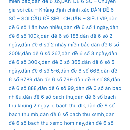
miền bắc
,
dàn đề 6 số
,
DÀN ĐỀ 6 SỐ – Chuyên
gia soi cầu – Khẳng định chính xác
,
DÀN ĐỀ 6
SỐ – SOI CẦU ĐỀ SIÊU CHUẨN – SIÊU VIP
,
dàn
đề 6 số 1 ăn bao nhiêu
,
dàn đề 6 số 1 ngày
,
dàn
đề 6 số 100k
,
dàn đề 6 số 188
,
dàn đề 6 số 2
ngày
,
dàn đề 6 số 2 nháy miền bắc
,
dàn đề 6 số
200k
,
dàn đề 6 số 267
,
dàn đề 6 số 3 ngày
,
dàn
đề 6 số 300k
,
dàn đề 6 số 365
,
dàn đề 6 số 5
ngày
,
dàn đề 6 số 5-6
,
dàn đề 6 số 666
,
dàn đề
6 số 6789
,
dàn đề 6 số 799 dàn đề 6 số 88
,
dàn
đề 6 số 888
,
dàn đề 6 số 99
,
dàn đề 6 số ăn bao
nhiêu
,
dàn đề 6 số bach thu
,
dàn đề 6 số bach
thu khung 2 ngay lo bach thu dlk
,
dàn đề 6 số
bach thu mb
,
dàn đề 6 số bach thu xsmb
,
dàn
đề 6 số bach thu xsmb hom nay
,
dàn đề 6 số