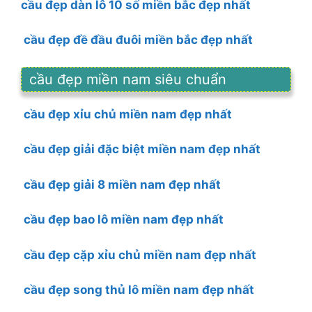
cầu đẹp dàn lô 10 số miền bắc đẹp nhất
cầu đẹp đề đầu đuôi miền bắc đẹp nhất
cầu đẹp miền nam siêu chuẩn
cầu đẹp xỉu chủ miền nam đẹp nhất
cầu đẹp giải đặc biệt miền nam đẹp nhất
cầu đẹp giải 8 miền nam đẹp nhất
cầu đẹp bao lô miền nam đẹp nhất
cầu đẹp cặp xỉu chủ miền nam đẹp nhất
cầu đẹp song thủ lô miền nam đẹp nhất