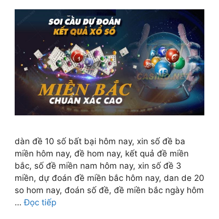
dàn đề 10 số bất bại hôm nay, xin số đề ba
miền hôm nay, đề hom nay, kết quả đề miền
bắc, số đề miền nam hôm nay, xin số đề 3
miền, dự đoán đề miền bắc hôm nay, dan de 20
so hom nay, đoán số đề, đề miền bắc ngày hôm
…
Đọc tiếp