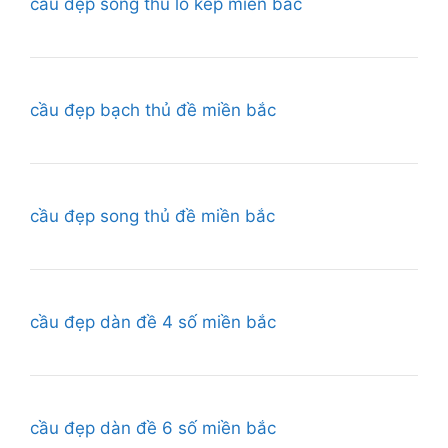
cầu đẹp song thủ lô kép miền bắc
cầu đẹp bạch thủ đề miền bắc
cầu đẹp song thủ đề miền bắc
cầu đẹp dàn đề 4 số miền bắc
cầu đẹp dàn đề 6 số miền bắc