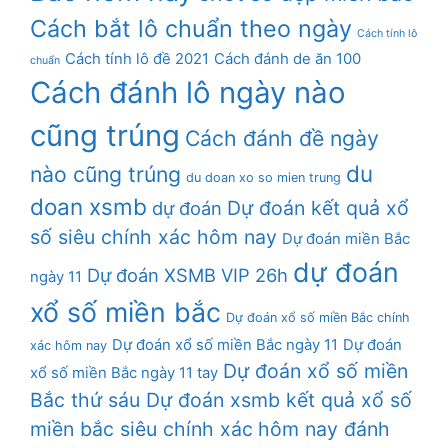
Cách bắt lô chuẩn theo ngày
Cách tính lô
Cách tính lô đề 2021
Cách đánh de ăn 100
chuẩn
Cách đánh lô ngày nào
cũng trúng
Cách đánh đề ngày
du
nào cũng trúng
du doan xo so mien trung
doan xsmb
Dự đoán kết quả xổ
dự đoán
số siêu chính xác hôm nay
Dự đoán miền Bắc
dự đoán
Dự đoán XSMB VIP 26h
ngày 11
xổ số miền bắc
Dự đoán xổ số miền Bắc chính
Dự đoán xổ số miền Bắc ngày 11
Dự đoán
xác hôm nay
Dự đoán xổ số miền
xổ số miền Bắc ngày 11 tay
Bắc thứ sáu Dự đoán xsmb kết quả xổ số
miền bắc siêu chính xác
hôm nay đánh