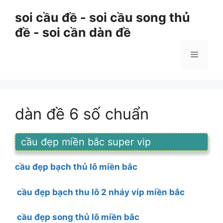
Chuyển
soi cầu đề - soi cầu song thủ
đến
đề - soi cần dàn đề
nội
dung
Menu
dàn đề 6 số chuẩn
cầu đẹp miền bắc super vip
cầu đẹp bạch thủ lô miền bắc
cầu đẹp bạch thu lô 2 nháy víp miền bắc
cầu đẹp song thủ lô miền bắc