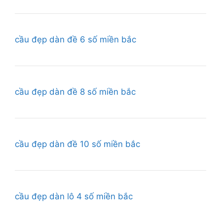
cầu đẹp dàn đề 6 số miền bắc
cầu đẹp dàn đề 8 số miền bắc
cầu đẹp dàn đề 10 số miền bắc
cầu đẹp dàn lô 4 số miền bắc