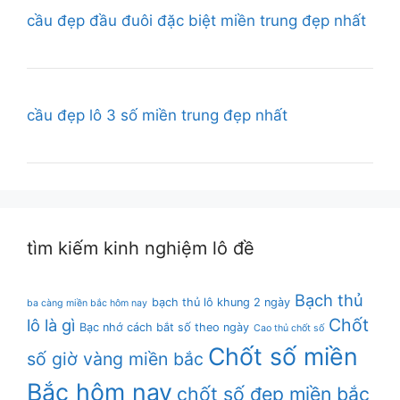
cầu đẹp đầu đuôi đặc biệt miền trung đẹp nhất
cầu đẹp lô 3 số miền trung đẹp nhất
tìm kiếm kinh nghiệm lô đề
Bạch thủ
bạch thủ lô khung 2 ngày
ba càng miền bắc hôm nay
Chốt
lô là gì
Bạc nhớ cách bắt số theo ngày
Cao thủ chốt số
Chốt số miền
số giờ vàng miền bắc
Bắc hôm nay
chốt số đẹp miền bắc