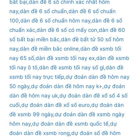
bất bại
,
dàn đề 6 số chính xác nhất hôm
nay
,
dàn đề 6 số chuẩn
,
dàn đề 6 số chuẩn
100
,
dàn đề 6 số chuẩn hôm nay
,
dàn đề 6 số
chuẩn xác
,
dàn đề 6 số có mấy con
,
dàn đề 60
số bất bại miền bắc
,
dàn đề bất tử 50 số hôm
nay
,
dàn đề miền bắc online
,
dàn đề xsmb tối
nay 65 số
,
dàn đề xsmb tối nay ex
,
dàn đề xsmb
tối nay ô tô
,
dàn đề xsmb tối nay số gì
,
dàn đề
xsmb tối nay trực tiếp
,
dự đoán dàn đề hôm nay
50 ngày
,
dự đoán dàn đề hôm nay k+
,
dự đoán
dàn đề hôm nay uk
,
dự đoán dàn đề xổ số 4 số
cuối
,
dự đoán dàn đề xổ số euro
,
dự đoán dàn
đề xsmb 99 ngày
,
dự đoán dàn đề xsmb ngày
hôm nay
,
dự đoán dàn đề xsmb quốc tế
,
dự
đoán dàn đề xsmb rong
,
dự đoán số đề hôm