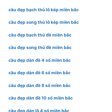
cầu đẹp bạch thủ lô kép miền bắc
cầu đẹp song thủ lô kép miền bắc
cầu đẹp bạch thủ đề miền bắc
cầu đẹp song thủ đề miền bắc
cầu đẹp dàn đề 4 số miền bắc
cầu đẹp dàn đề 6 số miền bắc
cầu đẹp dàn đề 8 số miền bắc
cầu đẹp dàn đề 10 số miền bắc
cầu đẹp dàn lô 4 số miền bắc