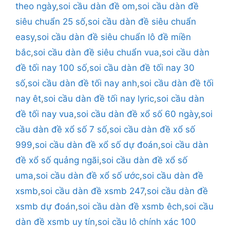
theo ngày
,
soi cầu dàn đề om
,
soi cầu dàn đề
siêu chuẩn 25 số
,
soi cầu dàn đề siêu chuẩn
easy
,
soi cầu dàn đề siêu chuẩn lô đề miền
bắc
,
soi cầu dàn đề siêu chuẩn vua
,
soi cầu dàn
đề tối nay 100 số
,
soi cầu dàn đề tối nay 30
số
,
soi cầu dàn đề tối nay anh
,
soi cầu dàn đề tối
nay êt
,
soi cầu dàn đề tối nay lyric
,
soi cầu dàn
đề tối nay vua
,
soi cầu dàn đề xổ số 60 ngày
,
soi
cầu dàn đề xổ số 7 số
,
soi cầu dàn đề xổ số
999
,
soi cầu dàn đề xổ số dự đoán
,
soi cầu dàn
đề xổ số quảng ngãi
,
soi cầu dàn đề xổ số
uma
,
soi cầu dàn đề xổ số ước
,
soi cầu dàn đề
xsmb
,
soi cầu dàn đề xsmb 247
,
soi cầu dàn đề
xsmb dự đoán
,
soi cầu dàn đề xsmb êch
,
soi cầu
dàn đề xsmb uy tín
,
soi cầu lô chính xác 100