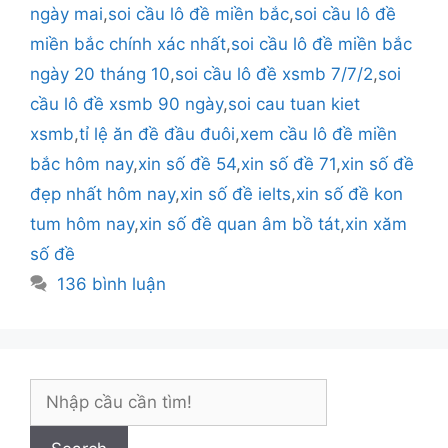
ngày mai
,
soi cầu lô đề miền bắc
,
soi cầu lô đề
miền bắc chính xác nhất
,
soi cầu lô đề miền bắc
ngày 20 tháng 10
,
soi cầu lô đề xsmb 7/7/2
,
soi
cầu lô đề xsmb 90 ngày
,
soi cau tuan kiet
xsmb
,
tỉ lệ ăn đề đầu đuôi
,
xem cầu lô đề miền
bắc hôm nay
,
xin số đề 54
,
xin số đề 71
,
xin số đề
đẹp nhất hôm nay
,
xin số đề ielts
,
xin số đề kon
tum hôm nay
,
xin số đề quan âm bồ tát
,
xin xăm
số đề
136 bình luận