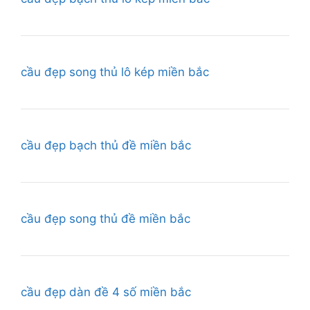
cầu đẹp song thủ lô kép miền bắc
cầu đẹp bạch thủ đề miền bắc
cầu đẹp song thủ đề miền bắc
cầu đẹp dàn đề 4 số miền bắc