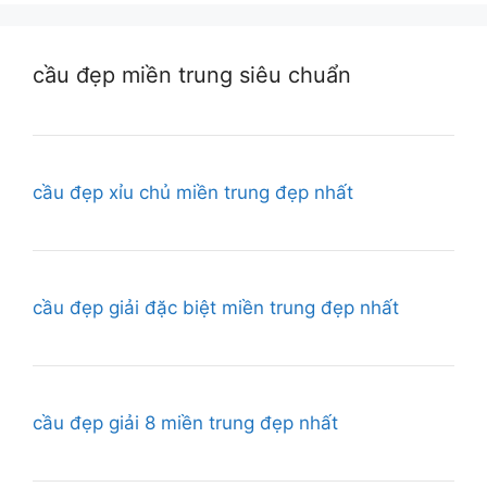
cầu đẹp miền trung siêu chuẩn
cầu đẹp xỉu chủ miền trung đẹp nhất
cầu đẹp giải đặc biệt miền trung đẹp nhất
cầu đẹp giải 8 miền trung đẹp nhất