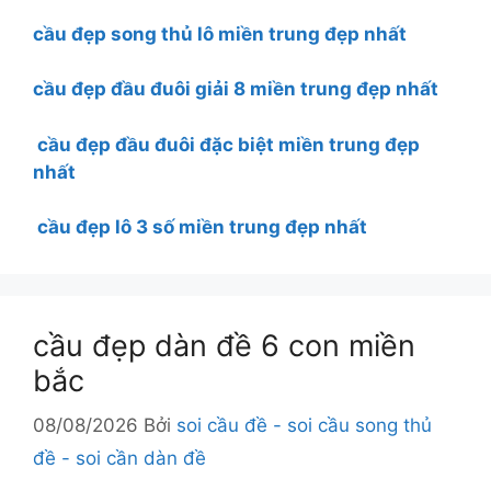
cầu đẹp song thủ lô miền trung đẹp nhất
cầu đẹp đầu đuôi giải 8 miền trung đẹp nhất
cầu đẹp đầu đuôi đặc biệt miền trung đẹp
nhất
cầu đẹp lô 3 số miền trung đẹp nhất
cầu đẹp dàn đề 6 con miền
bắc
08/08/2026
Bởi
soi cầu đề - soi cầu song thủ
đề - soi cần dàn đề