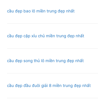
cầu đẹp bao lô miền trung đẹp nhất
cầu đẹp cặp xỉu chủ miền trung đẹp nhất
cầu đẹp song thủ lô miền trung đẹp nhất
cầu đẹp đầu đuôi giải 8 miền trung đẹp nhất