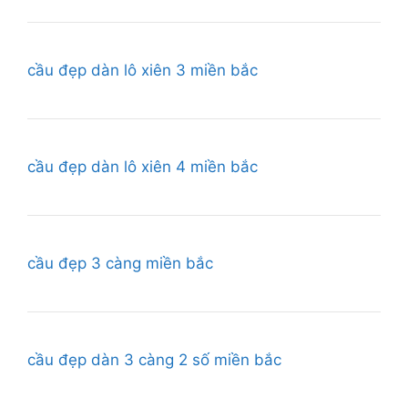
cầu đẹp dàn lô xiên 3 miền bắc
cầu đẹp dàn lô xiên 4 miền bắc
cầu đẹp 3 càng miền bắc
cầu đẹp dàn 3 càng 2 số miền bắc