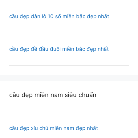
cầu đẹp dàn lô 10 số miền bắc đẹp nhất
cầu đẹp đề đầu đuôi miền bắc đẹp nhất
cầu đẹp miền nam siêu chuẩn
cầu đẹp xỉu chủ miền nam đẹp nhất