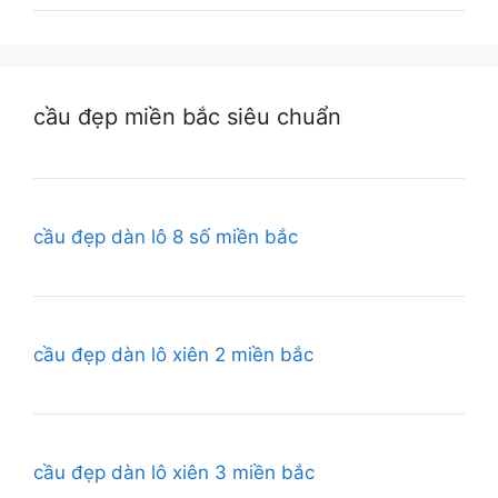
cầu đẹp miền bắc siêu chuẩn
cầu đẹp dàn lô 8 số miền bắc
cầu đẹp dàn lô xiên 2 miền bắc
cầu đẹp dàn lô xiên 3 miền bắc