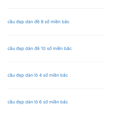
cầu đẹp dàn đề 8 số miền bắc
cầu đẹp dàn đề 10 số miền bắc
cầu đẹp dàn lô 4 số miền bắc
cầu đẹp dàn lô 6 số miền bắc