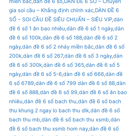
miền bắc
,
dàn đề 6 số
,
DÀN ĐỀ 6 SỐ – Chuyên
gia soi cầu – Khẳng định chính xác
,
DÀN ĐỀ 6
SỐ – SOI CẦU ĐỀ SIÊU CHUẨN – SIÊU VIP
,
dàn
đề 6 số 1 ăn bao nhiêu
,
dàn đề 6 số 1 ngày
,
dàn
đề 6 số 100k
,
dàn đề 6 số 188
,
dàn đề 6 số 2
ngày
,
dàn đề 6 số 2 nháy miền bắc
,
dàn đề 6 số
200k
,
dàn đề 6 số 267
,
dàn đề 6 số 3 ngày
,
dàn
đề 6 số 300k
,
dàn đề 6 số 365
,
dàn đề 6 số 5
ngày
,
dàn đề 6 số 5-6
,
dàn đề 6 số 666
,
dàn đề
6 số 6789
,
dàn đề 6 số 799 dàn đề 6 số 88
,
dàn
đề 6 số 888
,
dàn đề 6 số 99
,
dàn đề 6 số ăn bao
nhiêu
,
dàn đề 6 số bach thu
,
dàn đề 6 số bach
thu khung 2 ngay lo bach thu dlk
,
dàn đề 6 số
bach thu mb
,
dàn đề 6 số bach thu xsmb
,
dàn
đề 6 số bach thu xsmb hom nay
,
dàn đề 6 số