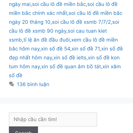
ngày mai
,
soi cầu lô đề miền bắc
,
soi cầu lô đề
miền bắc chính xác nhất
,
soi cầu lô đề miền bắc
ngày 20 tháng 10
,
soi cầu lô đề xsmb 7/7/2
,
soi
cầu lô đề xsmb 90 ngày
,
soi cau tuan kiet
xsmb
,
tỉ lệ ăn đề đầu đuôi
,
xem cầu lô đề miền
bắc hôm nay
,
xin số đề 54
,
xin số đề 71
,
xin số đề
đẹp nhất hôm nay
,
xin số đề ielts
,
xin số đề kon
tum hôm nay
,
xin số đề quan âm bồ tát
,
xin xăm
số đề
136 bình luận