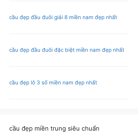
cầu đẹp đầu đuôi giải 8 miền nam đẹp nhất
cầu đẹp đầu đuôi đặc biệt miền nam đẹp nhất
cầu đẹp lô 3 số miền nam đẹp nhất
cầu đẹp miền trung siêu chuẩn