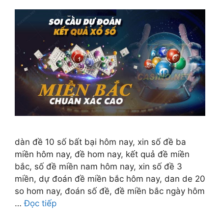
dàn đề 10 số bất bại hôm nay, xin số đề ba
miền hôm nay, đề hom nay, kết quả đề miền
bắc, số đề miền nam hôm nay, xin số đề 3
miền, dự đoán đề miền bắc hôm nay, dan de 20
so hom nay, đoán số đề, đề miền bắc ngày hôm
…
Đọc tiếp