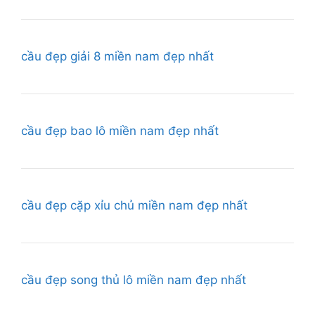
cầu đẹp giải 8 miền nam đẹp nhất
cầu đẹp bao lô miền nam đẹp nhất
cầu đẹp cặp xỉu chủ miền nam đẹp nhất
cầu đẹp song thủ lô miền nam đẹp nhất