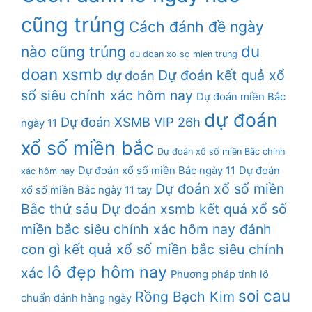
cũng trúng
Cách đánh đề ngày
du
nào cũng trúng
du doan xo so mien trung
doan xsmb
Dự đoán kết quả xổ
dự đoán
số siêu chính xác hôm nay
Dự đoán miền Bắc
dự đoán
Dự đoán XSMB VIP 26h
ngày 11
xổ số miền bắc
Dự đoán xổ số miền Bắc chính
Dự đoán xổ số miền Bắc ngày 11
Dự đoán
xác hôm nay
Dự đoán xổ số miền
xổ số miền Bắc ngày 11 tay
Bắc thứ sáu Dự đoán xsmb kết quả xổ số
miền bắc siêu chính xác
hôm nay đánh
con gì
kết quả xổ số miền bắc siêu chính
lô đẹp hôm nay
xác
Phương pháp tính lô
soi cau
Rồng Bạch Kim
chuẩn đánh hàng ngày