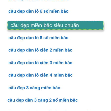
cầu đẹp dàn lô 6 số miền bắc
cầu đẹp miền bắc siêu chuẩn
cầu đẹp dàn lô 8 số miền bắc
cầu đẹp dàn lô xiên 2 miền bắc
cầu đẹp dàn lô xiên 3 miền bắc
cầu đẹp dàn lô xiên 4 miền bắc
cầu đẹp 3 càng miền bắc
cầu đẹp dàn 3 càng 2 số miền bắc