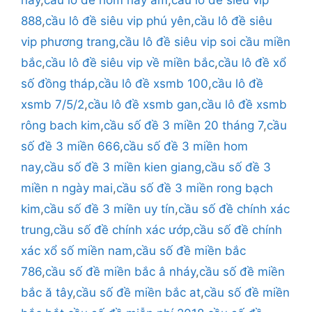
nay
,
cầu lô đề hôm nay âm
,
cầu lô đề siêu vip
888
,
cầu lô đề siêu vip phú yên
,
cầu lô đề siêu
vip phương trang
,
cầu lô đề siêu vip soi cầu miền
bắc
,
cầu lô đề siêu vip về miền bắc
,
cầu lô đề xổ
số đồng tháp
,
cầu lô đề xsmb 100
,
cầu lô đề
xsmb 7/5/2
,
cầu lô đề xsmb gan
,
cầu lô đề xsmb
rông bach kim
,
cầu số đề 3 miền 20 tháng 7
,
cầu
số đề 3 miền 666
,
cầu số đề 3 miền hom
nay
,
cầu số đề 3 miền kien giang
,
cầu số đề 3
miền n ngày mai
,
cầu số đề 3 miền rong bạch
kim
,
cầu số đề 3 miền uy tín
,
cầu số đề chính xác
trung
,
cầu số đề chính xác ướp
,
cầu số đề chính
xác xổ số miền nam
,
cầu số đề miền bắc
786
,
cầu số đề miền bắc â nháy
,
cầu số đề miền
bắc ă tây
,
cầu số đề miền bắc at
,
cầu số đề miền