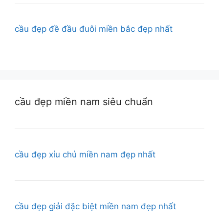
cầu đẹp đề đầu đuôi miền bắc đẹp nhất
cầu đẹp miền nam siêu chuẩn
cầu đẹp xỉu chủ miền nam đẹp nhất
cầu đẹp giải đặc biệt miền nam đẹp nhất