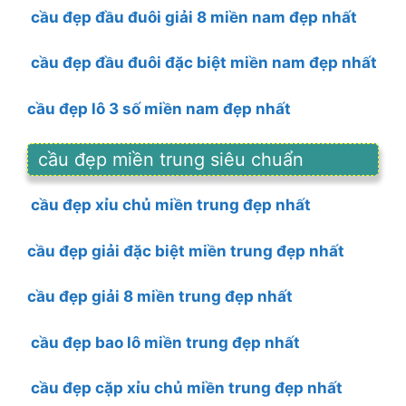
cầu đẹp đầu đuôi giải 8 miền nam đẹp nhất
cầu đẹp đầu đuôi đặc biệt miền nam đẹp nhất
cầu đẹp lô 3 số miền nam đẹp nhất
cầu đẹp miền trung siêu chuẩn
cầu đẹp xỉu chủ miền trung đẹp nhất
cầu đẹp giải đặc biệt miền trung đẹp nhất
cầu đẹp giải 8 miền trung đẹp nhất
cầu đẹp bao lô miền trung đẹp nhất
cầu đẹp cặp xỉu chủ miền trung đẹp nhất