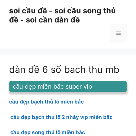
Chuyển
soi cầu đề - soi cầu song thủ
đến
đề - soi cần dàn đề
nội
dung
Menu
dàn đề 6 số bach thu mb
cầu đẹp miền bắc super vip
cầu đẹp bạch thủ lô miền bắc
cầu đẹp bạch thu lô 2 nháy víp miền bắc
cầu đẹp song thủ lô miền bắc