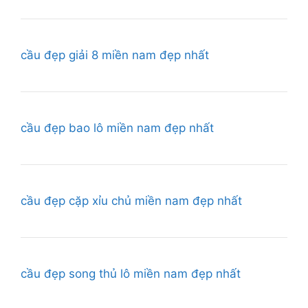
cầu đẹp giải 8 miền nam đẹp nhất
cầu đẹp bao lô miền nam đẹp nhất
cầu đẹp cặp xỉu chủ miền nam đẹp nhất
cầu đẹp song thủ lô miền nam đẹp nhất