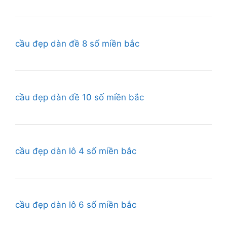
cầu đẹp dàn đề 8 số miền bắc
cầu đẹp dàn đề 10 số miền bắc
cầu đẹp dàn lô 4 số miền bắc
cầu đẹp dàn lô 6 số miền bắc