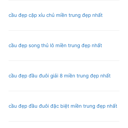
cầu đẹp cặp xỉu chủ miền trung đẹp nhất
cầu đẹp song thủ lô miền trung đẹp nhất
cầu đẹp đầu đuôi giải 8 miền trung đẹp nhất
cầu đẹp đầu đuôi đặc biệt miền trung đẹp nhất