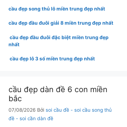
cầu đẹp song thủ lô miền trung đẹp nhất
cầu đẹp đầu đuôi giải 8 miền trung đẹp nhất
cầu đẹp đầu đuôi đặc biệt miền trung đẹp
nhất
cầu đẹp lô 3 số miền trung đẹp nhất
cầu đẹp dàn đề 6 con miền
bắc
07/08/2026
Bởi
soi cầu đề - soi cầu song thủ
đề - soi cần dàn đề