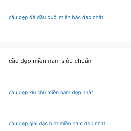
cầu đẹp đề đầu đuôi miền bắc đẹp nhất
cầu đẹp miền nam siêu chuẩn
cầu đẹp xỉu chủ miền nam đẹp nhất
cầu đẹp giải đặc biệt miền nam đẹp nhất