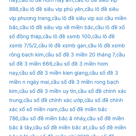
nay
,
cầu lô đề hôm nay âm
,
cầu lô đề siêu vip
888
,
cầu lô đề siêu vip phú yên
,
cầu lô đề siêu
vip phương trang
,
cầu lô đề siêu vip soi cầu miền
bắc
,
cầu lô đề siêu vip về miền bắc
,
cầu lô đề xổ
số đồng tháp
,
cầu lô đề xsmb 100
,
cầu lô đề
xsmb 7/5/2
,
cầu lô đề xsmb gan
,
cầu lô đề xsmb
rông bach kim
,
cầu số đề 3 miền 20 tháng 7
,
cầu
số đề 3 miền 666
,
cầu số đề 3 miền hom
nay
,
cầu số đề 3 miền kien giang
,
cầu số đề 3
miền n ngày mai
,
cầu số đề 3 miền rong bạch
kim
,
cầu số đề 3 miền uy tín
,
cầu số đề chính xác
trung
,
cầu số đề chính xác ướp
,
cầu số đề chính
xác xổ số miền nam
,
cầu số đề miền bắc
786
,
cầu số đề miền bắc â nháy
,
cầu số đề miền
bắc ă tây
,
cầu số đề miền bắc at
,
cầu số đề miền