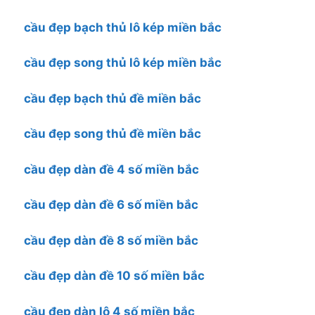
cầu đẹp bạch thủ lô kép miền bắc
cầu đẹp song thủ lô kép miền bắc
cầu đẹp bạch thủ đề miền bắc
cầu đẹp song thủ đề miền bắc
cầu đẹp dàn đề 4 số miền bắc
cầu đẹp dàn đề 6 số miền bắc
cầu đẹp dàn đề 8 số miền bắc
cầu đẹp dàn đề 10 số miền bắc
cầu đẹp dàn lô 4 số miền bắc