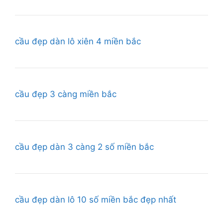
cầu đẹp dàn lô xiên 4 miền bắc
cầu đẹp 3 càng miền bắc
cầu đẹp dàn 3 càng 2 số miền bắc
cầu đẹp dàn lô 10 số miền bắc đẹp nhất