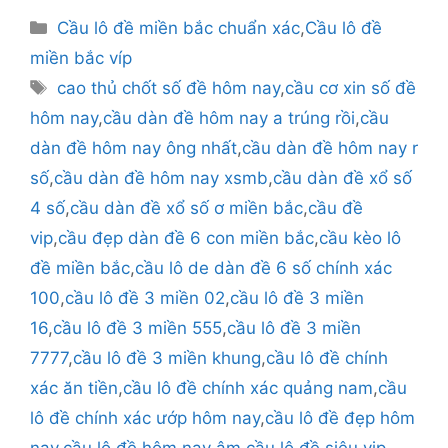
Danh
Cầu lô đề miền bắc chuẩn xác
,
Cầu lô đề
mục
miền bắc víp
Thẻ
cao thủ chốt số đề hôm nay
,
cầu cơ xin số đề
hôm nay
,
cầu dàn đề hôm nay a trúng rồi
,
cầu
dàn đề hôm nay ông nhất
,
cầu dàn đề hôm nay r
số
,
cầu dàn đề hôm nay xsmb
,
cầu dàn đề xổ số
4 số
,
cầu dàn đề xổ số ơ miền bắc
,
cầu đề
vip
,
cầu đẹp dàn đề 6 con miền bắc
,
cầu kèo lô
đề miền bắc
,
cầu lô de dàn đề 6 số chính xác
100
,
cầu lô đề 3 miền 02
,
cầu lô đề 3 miền
16
,
cầu lô đề 3 miền 555
,
cầu lô đề 3 miền
7777
,
cầu lô đề 3 miền khung
,
cầu lô đề chính
xác ăn tiền
,
cầu lô đề chính xác quảng nam
,
cầu
lô đề chính xác ướp hôm nay
,
cầu lô đề đẹp hôm