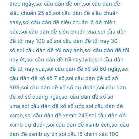
theo ngày
,
soi cầu dàn đề om
,
soi cầu dàn đề
siêu chuẩn 25 số
,
soi cầu dàn đề siêu chuẩn
easy
,
soi cầu dàn đề siêu chuẩn lô đề miền
bắc
,
soi cầu dàn đề siêu chuẩn vua
,
soi cầu dàn
đề tối nay 100 số
,
soi cầu dàn đề tối nay 30
số
,
soi cầu dàn đề tối nay anh
,
soi cầu dàn đề tối
nay êt
,
soi cầu dàn đề tối nay lyric
,
soi cầu dàn
đề tối nay vua
,
soi cầu dàn đề xổ số 60 ngày
,
soi
cầu dàn đề xổ số 7 số
,
soi cầu dàn đề xổ số
999
,
soi cầu dàn đề xổ số dự đoán
,
soi cầu dàn
đề xổ số quảng ngãi
,
soi cầu dàn đề xổ số
uma
,
soi cầu dàn đề xổ số ước
,
soi cầu dàn đề
xsmb
,
soi cầu dàn đề xsmb 247
,
soi cầu dàn đề
xsmb dự đoán
,
soi cầu dàn đề xsmb êch
,
soi cầu
dàn đề xsmb uy tín
,
soi cầu lô chính xác 100