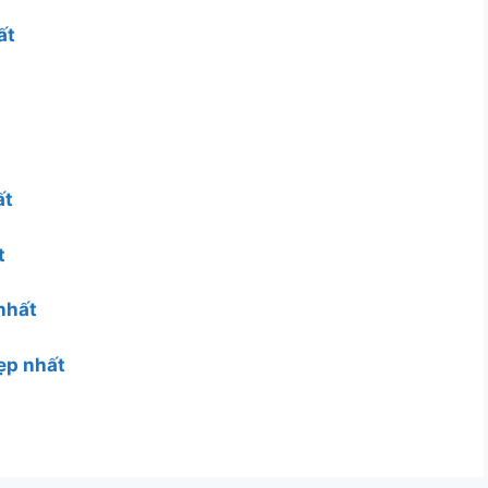
ất
ất
t
nhất
ẹp nhất