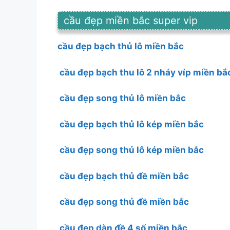
cầu đẹp miền bắc super vip
cầu đẹp bạch thủ lô miền bắc
cầu đẹp bạch thu lô 2 nháy víp miền bắ
cầu đẹp song thủ lô miền bắc
cầu đẹp bạch thủ lô kép miền bắc
cầu đẹp song thủ lô kép miền bắc
cầu đẹp bạch thủ đề miền bắc
cầu đẹp song thủ đề miền bắc
cầu đẹp dàn đề 4 số miền bắc