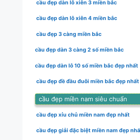
cầu đẹp dàn lô xiên 3 miền bắc
cầu đẹp dàn lô xiên 4 miền bắc
cầu đẹp 3 càng miền bắc
cầu đẹp dàn 3 càng 2 số miền bắc
cầu đẹp dàn lô 10 số miền bắc đẹp nhất
cầu đẹp đề đầu đuôi miền bắc đẹp nhất
cầu đẹp miền nam siêu chuẩn
cầu đẹp xỉu chủ miền nam đẹp nhất
cầu đẹp giải đặc biệt miền nam đẹp nhấ