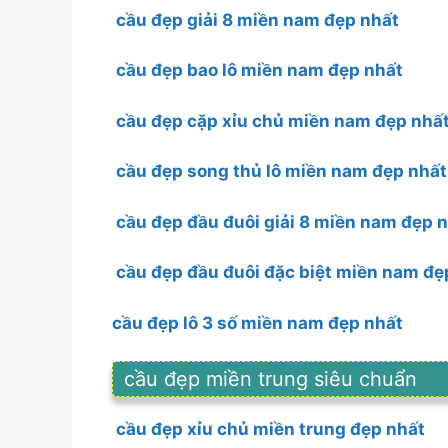
cầu đẹp giải 8 miền nam đẹp nhất
cầu đẹp bao lô miền nam đẹp nhất
cầu đẹp cặp xỉu chủ miền nam đẹp nhấ
cầu đẹp song thủ lô miền nam đẹp nhất
cầu đẹp đầu đuôi giải 8 miền nam đẹp 
cầu đẹp đầu đuôi đặc biệt miền nam đẹ
cầu đẹp lô 3 số miền nam đẹp nhất
cầu đẹp miền trung siêu chuẩn
cầu đẹp xỉu chủ miền trung đẹp nhất