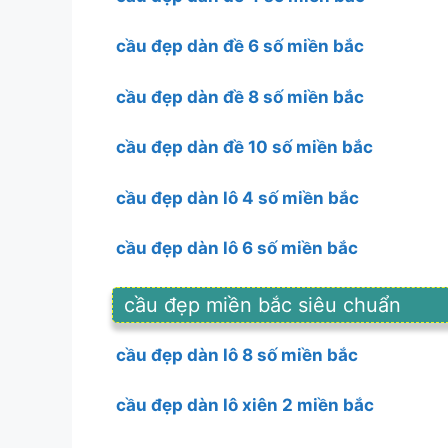
cầu đẹp dàn đề 6 số miền bắc
cầu đẹp dàn đề 8 số miền bắc
cầu đẹp dàn đề 10 số miền bắc
cầu đẹp dàn lô 4 số miền bắc
cầu đẹp dàn lô 6 số miền bắc
cầu đẹp miền bắc siêu chuẩn
cầu đẹp dàn lô 8 số miền bắc
cầu đẹp dàn lô xiên 2 miền bắc