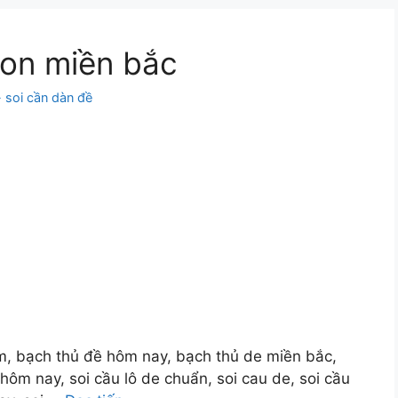
con miền bắc
- soi cần dàn đề
m, bạch thủ đề hôm nay, bạch thủ de miền bắc,
ôm nay, soi cầu lô de chuẩn, soi cau de, soi cầu