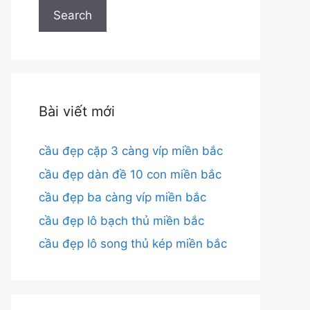
Search
Bài viết mới
cầu đẹp cặp 3 càng víp miền bắc
cầu đẹp dàn đề 10 con miền bắc
cầu đẹp ba càng víp miền bắc
cầu đẹp lô bạch thủ miền bắc
cầu đẹp lô song thủ kép miền bắc