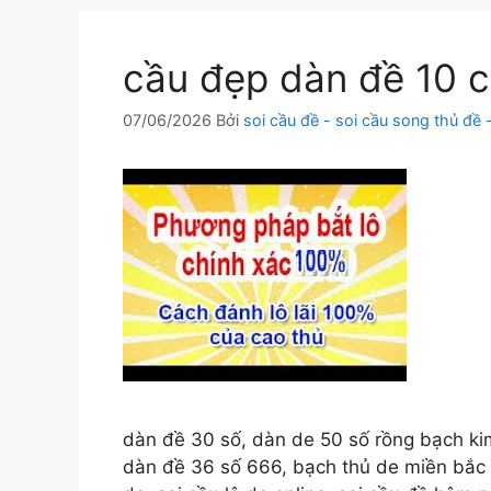
cầu đẹp dàn đề 10 
07/06/2026
Bởi
soi cầu đề - soi cầu song thủ đề 
dàn đề 30 số, dàn de 50 số rồng bạch ki
dàn đề 36 số 666, bạch thủ de miền bắc h