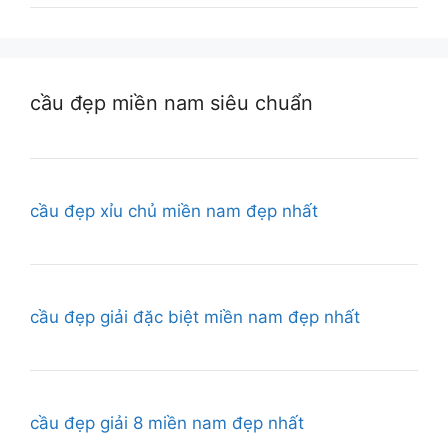
cầu đẹp miền nam siêu chuẩn
cầu đẹp xỉu chủ miền nam đẹp nhất
cầu đẹp giải đặc biệt miền nam đẹp nhất
cầu đẹp giải 8 miền nam đẹp nhất