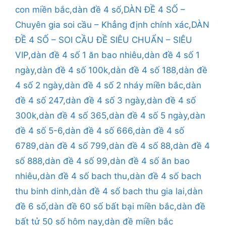
con miền bắc
,
dàn đề 4 số
,
DÀN ĐỀ 4 SỐ –
Chuyên gia soi cầu – Khẳng định chính xác
,
DÀN
ĐỀ 4 SỐ – SOI CẦU ĐỀ SIÊU CHUẨN – SIÊU
VIP
,
dàn đề 4 số 1 ăn bao nhiêu
,
dàn đề 4 số 1
ngày
,
dàn đề 4 số 100k
,
dàn đề 4 số 188
,
dàn đề
4 số 2 ngày
,
dàn đề 4 số 2 nháy miền bắc
,
dàn
đề 4 số 247
,
dàn đề 4 số 3 ngày
,
dàn đề 4 số
300k
,
dàn đề 4 số 365
,
dàn đề 4 số 5 ngày
,
dàn
đề 4 số 5-6
,
dàn đề 4 số 666
,
dàn đề 4 số
6789
,
dàn đề 4 số 799
,
dàn đề 4 số 88
,
dàn đề 4
số 888
,
dàn đề 4 số 99
,
dàn đề 4 số ăn bao
nhiêu
,
dàn đề 4 số bach thu
,
dàn đề 4 số bach
thu binh dinh
,
dàn đề 4 số bach thu gia lai
,
dàn
đề 6 số
,
dàn đề 60 số bất bại miền bắc
,
dàn đề
bất tử 50 số hôm nay
,
dàn đề miền bắc