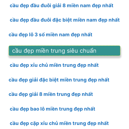
cầu đẹp đầu đuôi giải 8 miền nam đẹp nhất
cầu đẹp đầu đuôi đặc biệt miền nam đẹp nhất
cầu đẹp lô 3 số miền nam đẹp nhất
cầu đẹp miền trung siêu chuẩn
cầu đẹp xỉu chủ miền trung đẹp nhất
cầu đẹp giải đặc biệt miền trung đẹp nhất
cầu đẹp giải 8 miền trung đẹp nhất
cầu đẹp bao lô miền trung đẹp nhất
cầu đẹp cặp xỉu chủ miền trung đẹp nhất