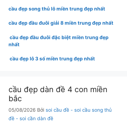
cầu đẹp song thủ lô miền trung đẹp nhất
cầu đẹp đầu đuôi giải 8 miền trung đẹp nhất
cầu đẹp đầu đuôi đặc biệt miền trung đẹp
nhất
cầu đẹp lô 3 số miền trung đẹp nhất
cầu đẹp dàn đề 4 con miền
bắc
05/08/2026
Bởi
soi cầu đề - soi cầu song thủ
đề - soi cần dàn đề