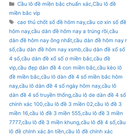
Danh
Cầu lô đề miền bắc chuẩn xác
,
Cầu lô đề
mục
miền bắc víp
Thẻ
cao thủ chốt số đề hôm nay
,
cầu cơ xin số đề
hôm nay
,
cầu dàn đề hôm nay a trúng rồi
,
cầu
dàn đề hôm nay ông nhất
,
cầu dàn đề hôm nay r
số
,
cầu dàn đề hôm nay xsmb
,
cầu dàn đề xổ số
4 số
,
cầu dàn đề xổ số ơ miền bắc
,
cầu đề
vip
,
cầu đẹp dàn đề 4 con miền bắc
,
cầu kèo lô
đề miền bắc
,
cầu lô dàn đề 4 số miền bắc hôm
nay
,
cầu lô dàn đề 4 số ngày hôm nay
,
cầu lô
dàn đề 4 số truyền thống
,
cầu lô de dàn đề 4 số
chính xác 100
,
cầu lô đề 3 miền 02
,
cầu lô đề 3
miền 16
,
cầu lô đề 3 miền 555
,
cầu lô đề 3 miền
7777
,
cầu lô đề 3 miền khung
,
cầu lô đề 4 số
,
cầu
lô đề chính xác ăn tiền
,
cầu lô đề chính xác