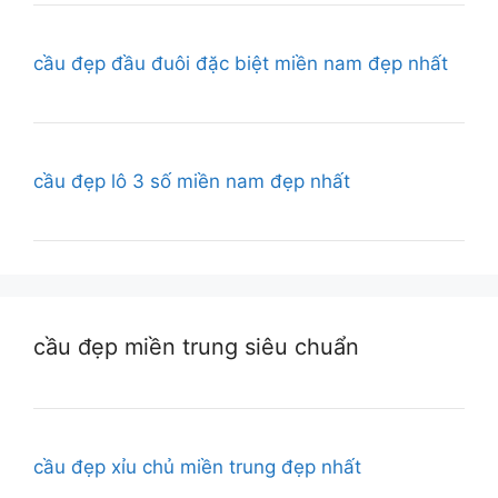
cầu đẹp đầu đuôi đặc biệt miền nam đẹp nhất
cầu đẹp lô 3 số miền nam đẹp nhất
cầu đẹp miền trung siêu chuẩn
cầu đẹp xỉu chủ miền trung đẹp nhất