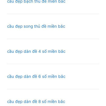
cầu đẹp bạch thủ đề miền bắc
cầu đẹp song thủ đề miền bắc
cầu đẹp dàn đề 4 số miền bắc
cầu đẹp dàn đề 6 số miền bắc
cầu đẹp dàn đề 8 số miền bắc