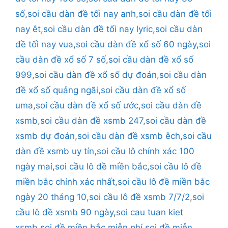
số
,
soi cầu dàn đề tối nay anh
,
soi cầu dàn đề tối
nay êt
,
soi cầu dàn đề tối nay lyric
,
soi cầu dàn
đề tối nay vua
,
soi cầu dàn đề xổ số 60 ngày
,
soi
cầu dàn đề xổ số 7 số
,
soi cầu dàn đề xổ số
999
,
soi cầu dàn đề xổ số dự đoán
,
soi cầu dàn
đề xổ số quảng ngãi
,
soi cầu dàn đề xổ số
uma
,
soi cầu dàn đề xổ số ước
,
soi cầu dàn đề
xsmb
,
soi cầu dàn đề xsmb 247
,
soi cầu dàn đề
xsmb dự đoán
,
soi cầu dàn đề xsmb êch
,
soi cầu
dàn đề xsmb uy tín
,
soi cầu lô chính xác 100
ngày mai
,
soi cầu lô đề miền bắc
,
soi cầu lô đề
miền bắc chính xác nhất
,
soi cầu lô đề miền bắc
ngày 20 tháng 10
,
soi cầu lô đề xsmb 7/7/2
,
soi
cầu lô đề xsmb 90 ngày
,
soi cau tuan kiet
xsmb
,
soi đề miền bắc miễn phí
,
soi đề miễn