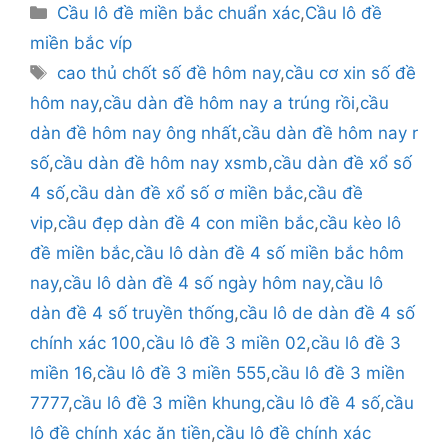
Danh
Cầu lô đề miền bắc chuẩn xác
,
Cầu lô đề
mục
miền bắc víp
Thẻ
cao thủ chốt số đề hôm nay
,
cầu cơ xin số đề
hôm nay
,
cầu dàn đề hôm nay a trúng rồi
,
cầu
dàn đề hôm nay ông nhất
,
cầu dàn đề hôm nay r
số
,
cầu dàn đề hôm nay xsmb
,
cầu dàn đề xổ số
4 số
,
cầu dàn đề xổ số ơ miền bắc
,
cầu đề
vip
,
cầu đẹp dàn đề 4 con miền bắc
,
cầu kèo lô
đề miền bắc
,
cầu lô dàn đề 4 số miền bắc hôm
nay
,
cầu lô dàn đề 4 số ngày hôm nay
,
cầu lô
dàn đề 4 số truyền thống
,
cầu lô de dàn đề 4 số
chính xác 100
,
cầu lô đề 3 miền 02
,
cầu lô đề 3
miền 16
,
cầu lô đề 3 miền 555
,
cầu lô đề 3 miền
7777
,
cầu lô đề 3 miền khung
,
cầu lô đề 4 số
,
cầu
lô đề chính xác ăn tiền
,
cầu lô đề chính xác