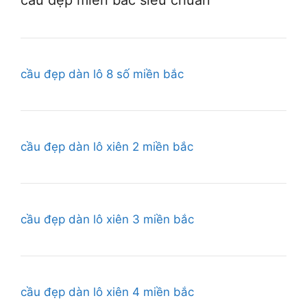
cầu đẹp dàn lô 8 số miền bắc
cầu đẹp dàn lô xiên 2 miền bắc
cầu đẹp dàn lô xiên 3 miền bắc
cầu đẹp dàn lô xiên 4 miền bắc