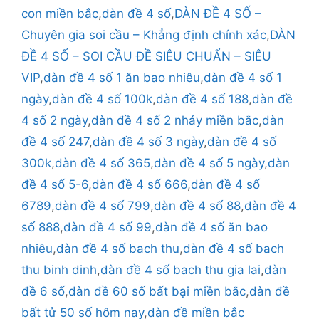
con miền bắc
,
dàn đề 4 số
,
DÀN ĐỀ 4 SỐ –
Chuyên gia soi cầu – Khẳng định chính xác
,
DÀN
ĐỀ 4 SỐ – SOI CẦU ĐỀ SIÊU CHUẨN – SIÊU
VIP
,
dàn đề 4 số 1 ăn bao nhiêu
,
dàn đề 4 số 1
ngày
,
dàn đề 4 số 100k
,
dàn đề 4 số 188
,
dàn đề
4 số 2 ngày
,
dàn đề 4 số 2 nháy miền bắc
,
dàn
đề 4 số 247
,
dàn đề 4 số 3 ngày
,
dàn đề 4 số
300k
,
dàn đề 4 số 365
,
dàn đề 4 số 5 ngày
,
dàn
đề 4 số 5-6
,
dàn đề 4 số 666
,
dàn đề 4 số
6789
,
dàn đề 4 số 799
,
dàn đề 4 số 88
,
dàn đề 4
số 888
,
dàn đề 4 số 99
,
dàn đề 4 số ăn bao
nhiêu
,
dàn đề 4 số bach thu
,
dàn đề 4 số bach
thu binh dinh
,
dàn đề 4 số bach thu gia lai
,
dàn
đề 6 số
,
dàn đề 60 số bất bại miền bắc
,
dàn đề
bất tử 50 số hôm nay
,
dàn đề miền bắc