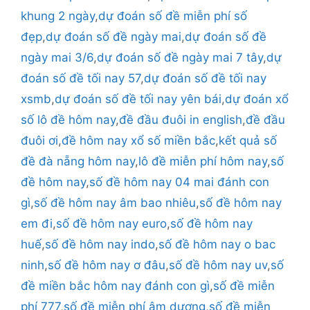
khung 2 ngày
,
dự đoán số đề miễn phí số
đẹp
,
dự đoán số đề ngày mai
,
dự đoán số đề
ngày mai 3/6
,
dự đoán số đề ngày mai 7 tây
,
dự
đoán số đề tối nay 57
,
dự đoán số đề tối nay
xsmb
,
dự đoán số đề tối nay yên bái
,
dự đoán xổ
số lô đề hôm nay
,
đề đầu đuôi in english
,
đề đầu
đuôi ơi
,
đề hôm nay xổ số miền bắc
,
kết quả số
đề đà nẵng hôm nay
,
lô đề miễn phí hôm nay
,
số
đề hôm nay
,
số đề hôm nay 04 mai đánh con
gì
,
số đề hôm nay âm bao nhiêu
,
số đề hôm nay
em đi
,
số đề hôm nay euro
,
số đề hôm nay
huế
,
số đề hôm nay indo
,
số đề hôm nay o bac
ninh
,
số đề hôm nay ơ đâu
,
số đề hôm nay uv
,
số
đề miền bắc hôm nay đánh con gì
,
số đề miễn
phí 777
,
số đề miễn phí âm dương
,
số đề miễn