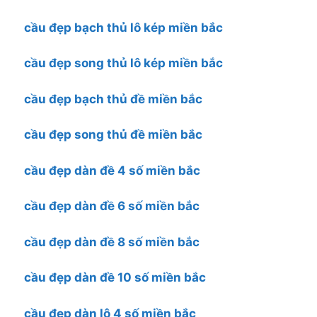
cầu đẹp bạch thủ lô kép miền bắc
cầu đẹp song thủ lô kép miền bắc
cầu đẹp bạch thủ đề miền bắc
cầu đẹp song thủ đề miền bắc
cầu đẹp dàn đề 4 số miền bắc
cầu đẹp dàn đề 6 số miền bắc
cầu đẹp dàn đề 8 số miền bắc
cầu đẹp dàn đề 10 số miền bắc
cầu đẹp dàn lô 4 số miền bắc