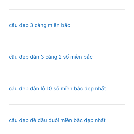
cầu đẹp 3 càng miền bắc
cầu đẹp dàn 3 càng 2 số miền bắc
cầu đẹp dàn lô 10 số miền bắc đẹp nhất
cầu đẹp đề đầu đuôi miền bắc đẹp nhất