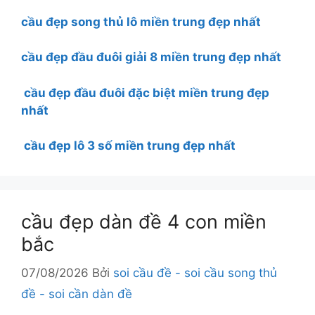
cầu đẹp song thủ lô miền trung đẹp nhất
cầu đẹp đầu đuôi giải 8 miền trung đẹp nhất
cầu đẹp đầu đuôi đặc biệt miền trung đẹp
nhất
cầu đẹp lô 3 số miền trung đẹp nhất
cầu đẹp dàn đề 4 con miền
bắc
07/08/2026
Bởi
soi cầu đề - soi cầu song thủ
đề - soi cần dàn đề