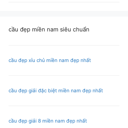
cầu đẹp miền nam siêu chuẩn
cầu đẹp xỉu chủ miền nam đẹp nhất
cầu đẹp giải đặc biệt miền nam đẹp nhất
cầu đẹp giải 8 miền nam đẹp nhất