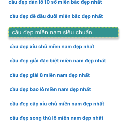
cầu đẹp dàn lô 10 số miền bắc đẹp nhất
cầu đẹp đề đầu đuôi miền bắc đẹp nhất
cầu đẹp miền nam siêu chuẩn
cầu đẹp xỉu chủ miền nam đẹp nhất
cầu đẹp giải đặc biệt miền nam đẹp nhất
cầu đẹp giải 8 miền nam đẹp nhất
cầu đẹp bao lô miền nam đẹp nhất
cầu đẹp cặp xỉu chủ miền nam đẹp nhất
cầu đẹp song thủ lô miền nam đẹp nhất