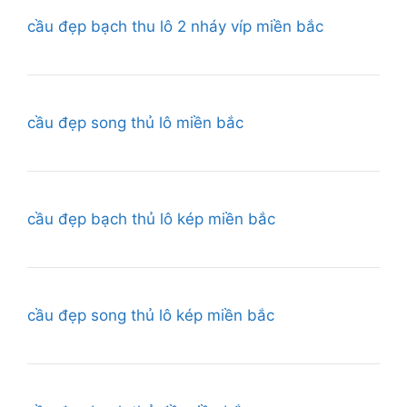
cầu đẹp bạch thu lô 2 nháy víp miền bắc
cầu đẹp song thủ lô miền bắc
cầu đẹp bạch thủ lô kép miền bắc
cầu đẹp song thủ lô kép miền bắc