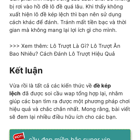
bị rơi vào hồ đề lô đề quá lâu. Khi thấy không
xuất hiện lô đề kép lệch thì bạn nên sử dụng
cách khác để đánh. Tránh mất tiền bạc và thời
gian mà không mang lại lợi ích gì cho mình.
>>> Xem thêm: Lô Trượt Là Gì? Lô Trượt Ăn
Bao Nhiêu? Cách Đánh Lô Trượt Hiệu Quả
Kết luận
Vừa rồi là tất cả các kiến thức về
đề kép
lệch
đã được soi cầu wap tổng hợp lại, nhằm
giúp các bạn tìm ra được một phương pháp chơi
hiệu quả và chắc chắn nhất. Mong rằng, bài viết
sẽ đem lại nhiều điều hữu ích cho các bạn.
cầu đẹp miền bắc super vip