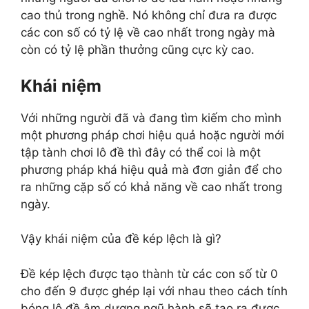
cao thủ trong nghề. Nó không chỉ đưa ra được
các con số có tỷ lệ về cao nhất trong ngày mà
còn có tỷ lệ phần thưởng cũng cực kỳ cao.
Khái niệm
Với những người đã và đang tìm kiếm cho mình
một phương pháp chơi hiệu quả hoặc người mới
tập tành chơi lô đề thì đây có thể coi là một
phương pháp khá hiệu quả mà đơn giản để cho
ra những cặp số có khả năng về cao nhất trong
ngày.
Vậy khái niệm của đề kép lệch là gì?
Đề kép lệch được tạo thành từ các con số từ 0
cho đến 9 được ghép lại với nhau theo cách tính
bóng lô đề âm dương ngũ hành sẽ tạo ra được