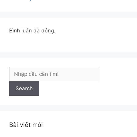
Bình luận đã đóng.
Search
Bài viết mới