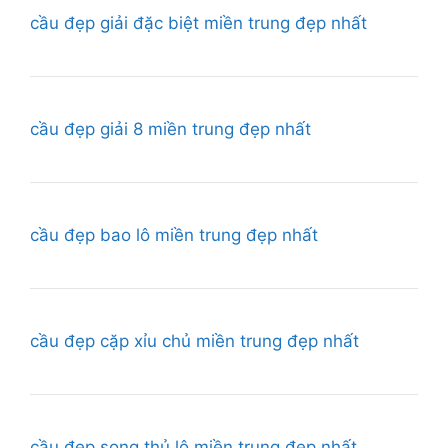
cầu đẹp giải đặc biệt miền trung đẹp nhất
cầu đẹp giải 8 miền trung đẹp nhất
cầu đẹp bao lô miền trung đẹp nhất
cầu đẹp cặp xỉu chủ miền trung đẹp nhất
cầu đẹp song thủ lô miền trung đẹp nhất