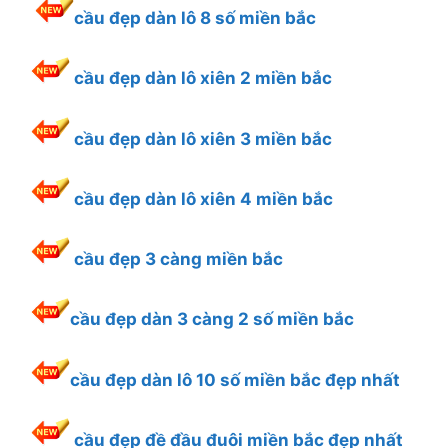
cầu đẹp dàn lô 8 số miền bắc
cầu đẹp dàn lô xiên 2 miền bắc
cầu đẹp dàn lô xiên 3 miền bắc
cầu đẹp dàn lô xiên 4 miền bắc
cầu đẹp 3 càng miền bắc
cầu đẹp dàn 3 càng 2 số miền bắc
cầu đẹp dàn lô 10 số miền bắc đẹp nhất
cầu đẹp đề đầu đuôi miền bắc đẹp nhất