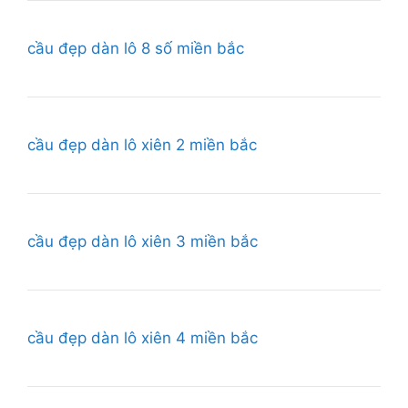
cầu đẹp dàn lô 8 số miền bắc
cầu đẹp dàn lô xiên 2 miền bắc
cầu đẹp dàn lô xiên 3 miền bắc
cầu đẹp dàn lô xiên 4 miền bắc