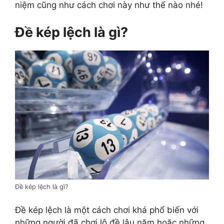
niệm cũng như cách chơi này như thế nào nhé!
Đề kép lệch là gì?
Đề kép lệch là gì?
Đề kép lệch là một cách chơi khá phổ biến với
những người đã chơi lô đề lâu năm hoặc những