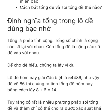
miền bắc
Cách bắt tổng đề và soi tổng đề thế nào?
Định nghĩa tổng trong lô đề
dùng bạc nhớ
Tổng là phép tính cộng. Tổng số chính là cộng
các số lại với nhau. Còn tổng đề là cộng các số
đề vào với nhau.
Để cho dễ hiểu, chúng ta lấy ví dụ:
Lô đề hôm nay giải đặc biệt là 54486, như vậy
đề về 86 thì chúng ra tính tổng đề hôm nay
bằng cách lấy 8 + 6 = 14.
Tuy rằng có rất là nhiều phương pháp soi tổng
đề và thậm chí có thể cho ra được xác suất khá