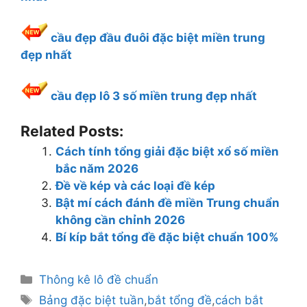
cầu đẹp đầu đuôi đặc biệt miền trung
đẹp nhất
cầu đẹp lô 3 số miền trung đẹp nhất
Related Posts:
Cách tính tổng giải đặc biệt xổ số miền
bắc năm 2026
Đề về kép và các loại đề kép
Bật mí cách đánh đề miền Trung chuẩn
không cần chỉnh 2026
Bí kíp bắt tổng đề đặc biệt chuẩn 100%
Danh
Thông kê lô đề chuẩn
mục
Thẻ
Bảng đặc biệt tuần
,
bắt tổng đề
,
cách bắt