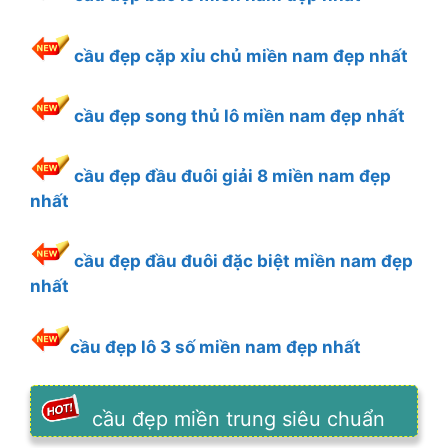
cầu đẹp cặp xỉu chủ miền nam đẹp nhất
cầu đẹp song thủ lô miền nam đẹp nhất
cầu đẹp đầu đuôi giải 8 miền nam đẹp
nhất
cầu đẹp đầu đuôi đặc biệt miền nam đẹp
nhất
cầu đẹp lô 3 số miền nam đẹp nhất
cầu đẹp miền trung siêu chuẩn