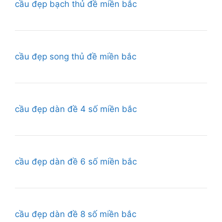
cầu đẹp bạch thủ đề miền bắc
cầu đẹp song thủ đề miền bắc
cầu đẹp dàn đề 4 số miền bắc
cầu đẹp dàn đề 6 số miền bắc
cầu đẹp dàn đề 8 số miền bắc