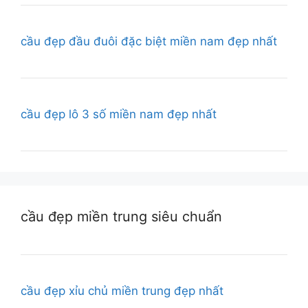
cầu đẹp đầu đuôi đặc biệt miền nam đẹp nhất
cầu đẹp lô 3 số miền nam đẹp nhất
cầu đẹp miền trung siêu chuẩn
cầu đẹp xỉu chủ miền trung đẹp nhất