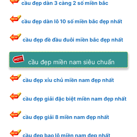
cầu đẹp dàn 3 càng 2 số miền bắc
cầu đẹp dàn lô 10 số miền bắc đẹp nhất
cầu đẹp đề đầu đuôi miền bắc đẹp nhất
cầu đẹp miền nam siêu chuẩn
cầu đẹp xỉu chủ miền nam đẹp nhất
cầu đẹp giải đặc biệt miền nam đẹp nhất
cầu đẹp giải 8 miền nam đẹp nhất
cầu đẹp bao lô miền nam đẹp nhất