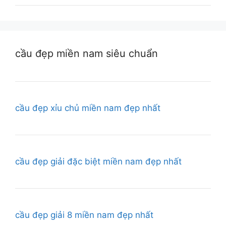
cầu đẹp miền nam siêu chuẩn
cầu đẹp xỉu chủ miền nam đẹp nhất
cầu đẹp giải đặc biệt miền nam đẹp nhất
cầu đẹp giải 8 miền nam đẹp nhất