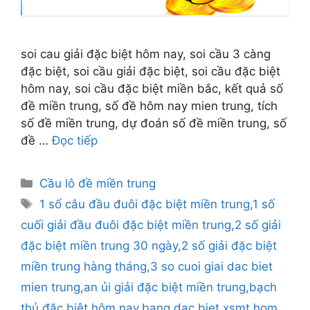
soi cau giải đặc biệt hôm nay, soi cầu 3 càng
đặc biệt, soi cầu giải đặc biệt, soi cầu đặc biệt
hôm nay, soi cầu đặc biệt miền bắc, kết quả số
đề miền trung, số đề hôm nay mien trung, tích
số đề miền trung, dự đoán số đề miền trung, số
đề …
Đọc tiếp
Danh
Cầu lô đề miền trung
mục
Thẻ
1 số câu đầu đuôi đặc biệt miền trung
,
1 số
cuối giải đầu đuôi đặc biệt miền trung
,
2 số giải
đặc biệt miền trung 30 ngày
,
2 số giải đặc biệt
miền trung hàng tháng
,
3 so cuoi giai dac biet
mien trung
,
an ủi giải đặc biệt miền trung
,
bạch
thủ đặc biệt hôm nay
,
bang dac biet xsmt hom