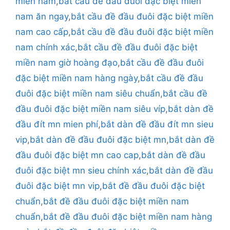
miền nam
,
bắt cầu đề đầu đuôi đặc biệt miền
nam ăn ngay
,
bắt cầu đề đầu đuôi đặc biệt miền
nam cao cấp
,
bắt cầu đề đầu đuôi đặc biệt miền
nam chính xác
,
bắt cầu đề đầu đuôi đặc biệt
miền nam giờ hoàng đạo
,
bắt cầu đề đầu đuôi
đặc biệt miền nam hàng ngày
,
bắt cầu đề đầu
đuôi đặc biệt miền nam siêu chuẩn
,
bắt cầu đề
đầu đuôi đặc biệt miền nam siêu víp
,
bắt dàn đề
đầu đít mn mien phí
,
bắt dàn đề đầu đít mn sieu
vip
,
bắt dàn đề đầu đuôi đặc biệt mn
,
bắt dàn đề
đầu đuôi đặc biệt mn cao cap
,
bắt dàn đề đầu
đuôi đặc biệt mn sieu chính xác
,
bắt dàn đề đầu
đuôi đặc biệt mn vip
,
bắt đề đầu đuôi đặc biệt
chuẩn
,
bắt đề đầu đuôi đặc biệt miền nam
chuẩn
,
bắt đề đầu đuôi đặc biệt miền nam hàng