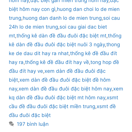
hôm nay
,
đặc biệt gan miền trung hôm nay
,
đặc
biệt hôm nay con gì
,
huong dan choi lo de mien
trung
,
huong dan danh lo de mien trung
,
soi cau
24h lo de mien trung
,
soi cau giai dac biet
mt
,
thống kê dàn đề đầu đuôi đặc biệt mt
,
thống
kê dàn đề đầu đuôi đặc biệt nuôi 3 ngày
,
thong
ke de dau dit hay ra nhat
,
thống kê đề đầu đít
hay ra
,
thống kê đề đầu đít hay về
,
tong hop đề
đầu đít hay ve
,
xem dàn đề đầu đuôi đặc
biệt
,
xem dàn đề đầu đuôi đặc biệt đề hôm
nay
,
xem dàn đề đầu đuôi đặc biệt hôm nay
,
xem
kq dàn đề đầu đuôi đặc biệt mt hôm nay
,
xsmt
cầu đề đầu đuôi đặc biệt miền trung
,
xsmt đề
đầu đuôi đặc biệt
197 bình luận