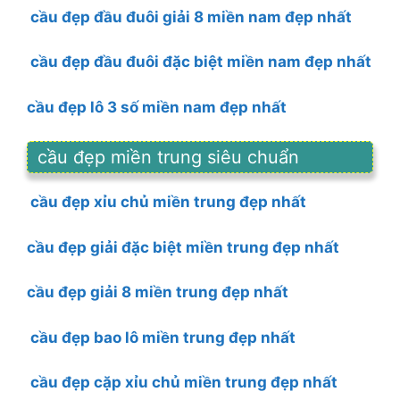
cầu đẹp đầu đuôi giải 8 miền nam đẹp nhất
cầu đẹp đầu đuôi đặc biệt miền nam đẹp nhất
cầu đẹp lô 3 số miền nam đẹp nhất
cầu đẹp miền trung siêu chuẩn
cầu đẹp xỉu chủ miền trung đẹp nhất
cầu đẹp giải đặc biệt miền trung đẹp nhất
cầu đẹp giải 8 miền trung đẹp nhất
cầu đẹp bao lô miền trung đẹp nhất
cầu đẹp cặp xỉu chủ miền trung đẹp nhất