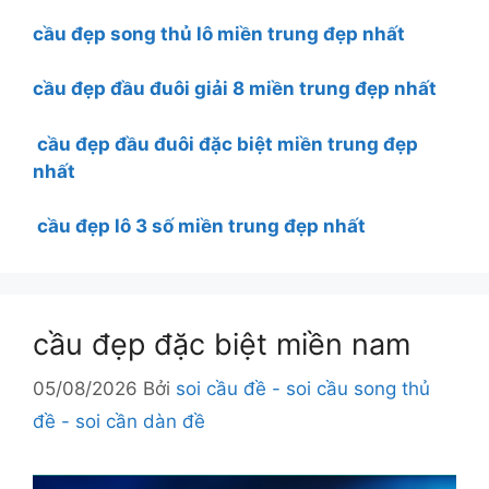
cầu đẹp song thủ lô miền trung đẹp nhất
cầu đẹp đầu đuôi giải 8 miền trung đẹp nhất
cầu đẹp đầu đuôi đặc biệt miền trung đẹp
nhất
cầu đẹp lô 3 số miền trung đẹp nhất
cầu đẹp đặc biệt miền nam
05/08/2026
Bởi
soi cầu đề - soi cầu song thủ
đề - soi cần dàn đề