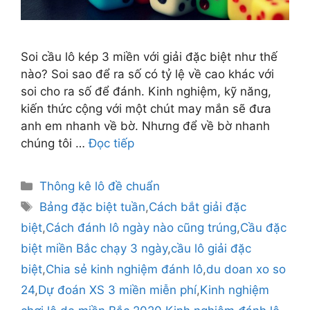
Soi cầu lô kép 3 miền với giải đặc biệt như thế
nào? Soi sao để ra số có tỷ lệ về cao khác với
soi cho ra số để đánh. Kinh nghiệm, kỹ năng,
kiến thức cộng với một chút may mắn sẽ đưa
anh em nhanh về bờ. Nhưng để về bờ nhanh
chúng tôi …
Đọc tiếp
Danh
Thông kê lô đề chuẩn
mục
Thẻ
Bảng đặc biệt tuần
,
Cách bắt giải đặc
biệt
,
Cách đánh lô ngày nào cũng trúng
,
Cầu đặc
biệt miền Bắc chạy 3 ngày
,
cầu lô giải đặc
biệt
,
Chia sẻ kinh nghiệm đánh lô
,
du doan xo so
24
,
Dự đoán XS 3 miền miễn phí
,
Kinh nghiệm