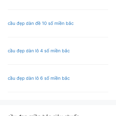
cầu đẹp dàn đề 10 số miền bắc
cầu đẹp dàn lô 4 số miền bắc
cầu đẹp dàn lô 6 số miền bắc