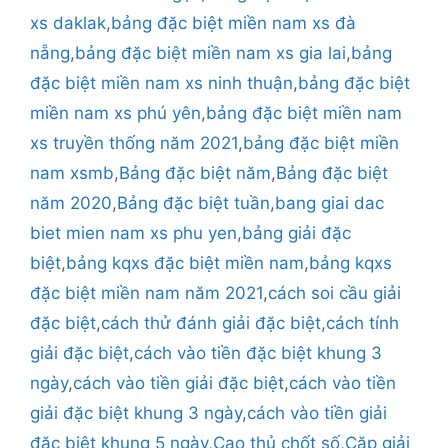
xs daklak
,
bảng đặc biệt miền nam xs đà
nẵng
,
bảng đặc biệt miền nam xs gia lai
,
bảng
đặc biệt miền nam xs ninh thuận
,
bảng đặc biệt
miền nam xs phú yên
,
bảng đặc biệt miền nam
xs truyền thống năm 2021
,
bảng đặc biệt miền
nam xsmb
,
Bảng đặc biệt năm
,
Bảng đặc biệt
năm 2020
,
Bảng đặc biệt tuần
,
bang giai dac
biet mien nam xs phu yen
,
bảng giải đặc
biệt
,
bảng kqxs đặc biệt miền nam
,
bảng kqxs
đặc biệt miền nam năm 2021
,
cách soi cầu giải
đặc biệt
,
cách thử đánh giải đặc biệt
,
cách tính
giải đặc biệt
,
cách vào tiền đặc biệt khung 3
ngày
,
cách vào tiền giải đặc biệt
,
cách vào tiền
giải đặc biệt khung 3 ngày
,
cách vào tiền giải
đặc biệt khung 5 ngày
,
Cao thủ chốt số
,
Cặp giải