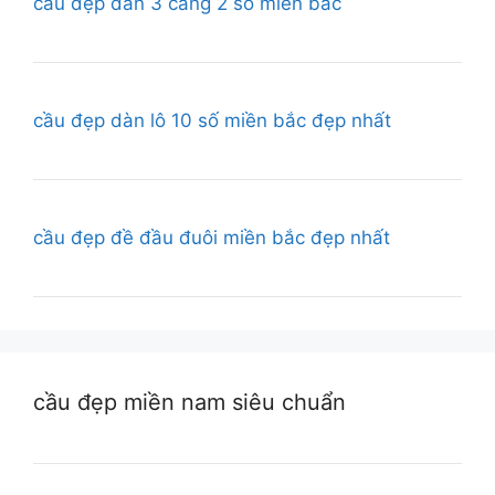
cầu đẹp dàn 3 càng 2 số miền bắc
cầu đẹp dàn lô 10 số miền bắc đẹp nhất
cầu đẹp đề đầu đuôi miền bắc đẹp nhất
cầu đẹp miền nam siêu chuẩn