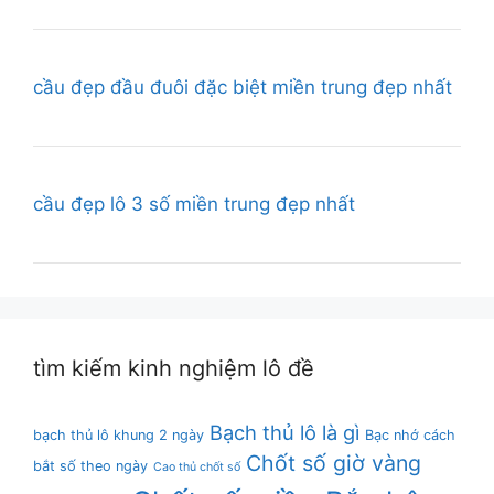
cầu đẹp đầu đuôi đặc biệt miền trung đẹp nhất
cầu đẹp lô 3 số miền trung đẹp nhất
tìm kiếm kinh nghiệm lô đề
Bạch thủ lô là gì
bạch thủ lô khung 2 ngày
Bạc nhớ cách
Chốt số giờ vàng
bắt số theo ngày
Cao thủ chốt số