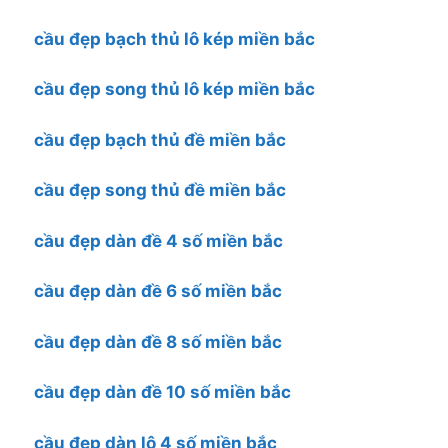
cầu đẹp bạch thủ lô kép miền bắc
cầu đẹp song thủ lô kép miền bắc
cầu đẹp bạch thủ đề miền bắc
cầu đẹp song thủ đề miền bắc
cầu đẹp dàn đề 4 số miền bắc
cầu đẹp dàn đề 6 số miền bắc
cầu đẹp dàn đề 8 số miền bắc
cầu đẹp dàn đề 10 số miền bắc
cầu đẹp dàn lô 4 số miền bắc