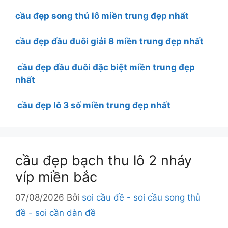
cầu đẹp song thủ lô miền trung đẹp nhất
cầu đẹp đầu đuôi giải 8 miền trung đẹp nhất
cầu đẹp đầu đuôi đặc biệt miền trung đẹp
nhất
cầu đẹp lô 3 số miền trung đẹp nhất
cầu đẹp bạch thu lô 2 nháy
víp miền bắc
07/08/2026
Bởi
soi cầu đề - soi cầu song thủ
đề - soi cần dàn đề