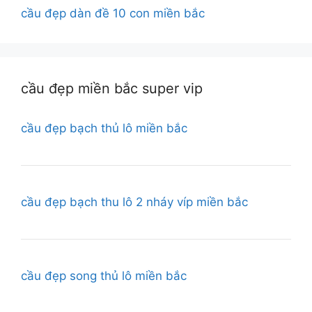
cầu đẹp dàn đề 10 con miền bắc
cầu đẹp miền bắc super vip
cầu đẹp bạch thủ lô miền bắc
cầu đẹp bạch thu lô 2 nháy víp miền bắc
cầu đẹp song thủ lô miền bắc