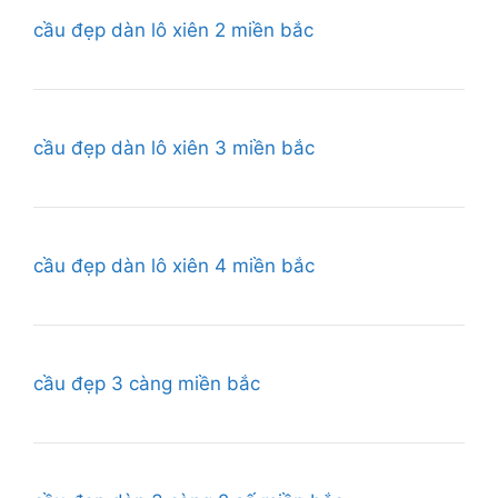
cầu đẹp dàn lô xiên 2 miền bắc
cầu đẹp dàn lô xiên 3 miền bắc
cầu đẹp dàn lô xiên 4 miền bắc
cầu đẹp 3 càng miền bắc