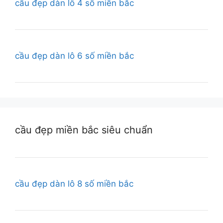
cầu đẹp dàn lô 4 số miền bắc
cầu đẹp dàn lô 6 số miền bắc
cầu đẹp miền bắc siêu chuẩn
cầu đẹp dàn lô 8 số miền bắc