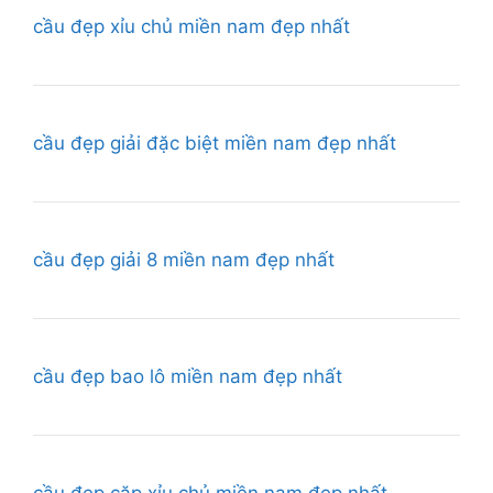
cầu đẹp xỉu chủ miền nam đẹp nhất
cầu đẹp giải đặc biệt miền nam đẹp nhất
cầu đẹp giải 8 miền nam đẹp nhất
cầu đẹp bao lô miền nam đẹp nhất
cầu đẹp cặp xỉu chủ miền nam đẹp nhất