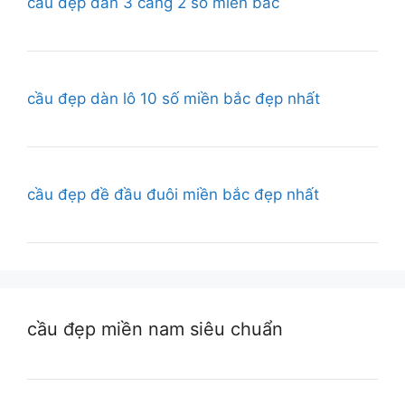
cầu đẹp dàn 3 càng 2 số miền bắc
cầu đẹp dàn lô 10 số miền bắc đẹp nhất
cầu đẹp đề đầu đuôi miền bắc đẹp nhất
cầu đẹp miền nam siêu chuẩn