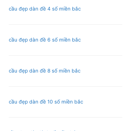
cầu đẹp dàn đề 4 số miền bắc
cầu đẹp dàn đề 6 số miền bắc
cầu đẹp dàn đề 8 số miền bắc
cầu đẹp dàn đề 10 số miền bắc