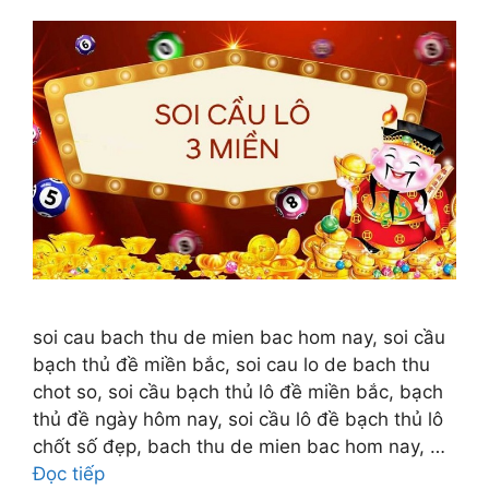
soi cau bach thu de mien bac hom nay, soi cầu
bạch thủ đề miền bắc, soi cau lo de bach thu
chot so, soi cầu bạch thủ lô đề miền bắc, bạch
thủ đề ngày hôm nay, soi cầu lô đề bạch thủ lô
chốt số đẹp, bach thu de mien bac hom nay, …
Đọc tiếp