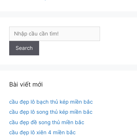
Search
Bài viết mới
cầu đẹp lô bạch thủ kép miền bắc
cầu đẹp lô song thủ kép miền bắc
cầu đẹp đề song thủ miền bắc
cầu đẹp lô xiên 4 miền bắc