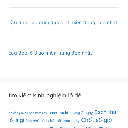
cầu đẹp đầu đuôi đặc biệt miền trung đẹp nhất
cầu đẹp lô 3 số miền trung đẹp nhất
tìm kiếm kinh nghiệm lô đề
Bạch thủ
bạch thủ lô khung 2 ngày
ba càng miền bắc hôm nay
Chốt số giờ
lô là gì
Bạc nhớ cách bắt số theo ngày