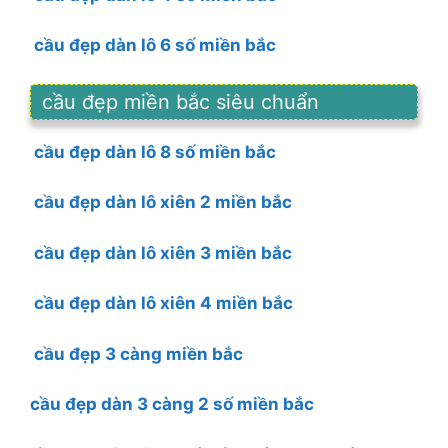
cầu đẹp dàn lô 6 số miền bắc
cầu đẹp miền bắc siêu chuẩn
cầu đẹp dàn lô 8 số miền bắc
cầu đẹp dàn lô xiên 2 miền bắc
cầu đẹp dàn lô xiên 3 miền bắc
cầu đẹp dàn lô xiên 4 miền bắc
cầu đẹp 3 càng miền bắc
cầu đẹp dàn 3 càng 2 số miền bắc