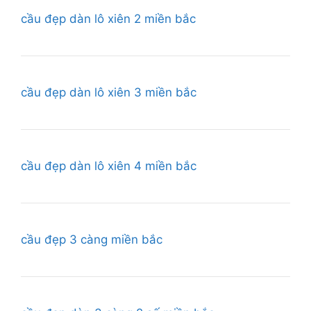
cầu đẹp dàn lô xiên 2 miền bắc
cầu đẹp dàn lô xiên 3 miền bắc
cầu đẹp dàn lô xiên 4 miền bắc
cầu đẹp 3 càng miền bắc