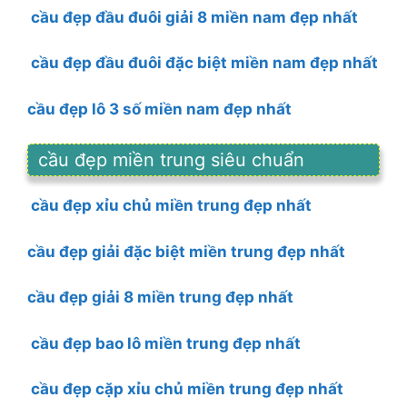
cầu đẹp đầu đuôi giải 8 miền nam đẹp nhất
cầu đẹp đầu đuôi đặc biệt miền nam đẹp nhất
cầu đẹp lô 3 số miền nam đẹp nhất
cầu đẹp miền trung siêu chuẩn
cầu đẹp xỉu chủ miền trung đẹp nhất
cầu đẹp giải đặc biệt miền trung đẹp nhất
cầu đẹp giải 8 miền trung đẹp nhất
cầu đẹp bao lô miền trung đẹp nhất
cầu đẹp cặp xỉu chủ miền trung đẹp nhất