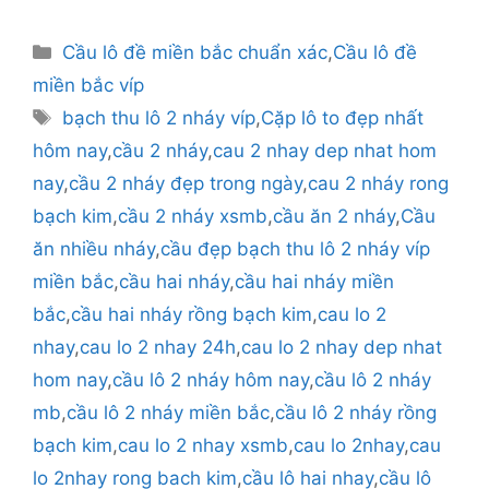
Danh
Cầu lô đề miền bắc chuẩn xác
,
Cầu lô đề
mục
miền bắc víp
Thẻ
bạch thu lô 2 nháy víp
,
Cặp lô to đẹp nhất
hôm nay
,
cầu 2 nháy
,
cau 2 nhay dep nhat hom
nay
,
cầu 2 nháy đẹp trong ngày
,
cau 2 nháy rong
bạch kim
,
cầu 2 nháy xsmb
,
cầu ăn 2 nháy
,
Cầu
ăn nhiều nháy
,
cầu đẹp bạch thu lô 2 nháy víp
miền bắc
,
cầu hai nháy
,
cầu hai nháy miền
bắc
,
cầu hai nháy rồng bạch kim
,
cau lo 2
nhay
,
cau lo 2 nhay 24h
,
cau lo 2 nhay dep nhat
hom nay
,
cầu lô 2 nháy hôm nay
,
cầu lô 2 nháy
mb
,
cầu lô 2 nháy miền bắc
,
cầu lô 2 nháy rồng
bạch kim
,
cau lo 2 nhay xsmb
,
cau lo 2nhay
,
cau
lo 2nhay rong bach kim
,
cầu lô hai nhay
,
cầu lô