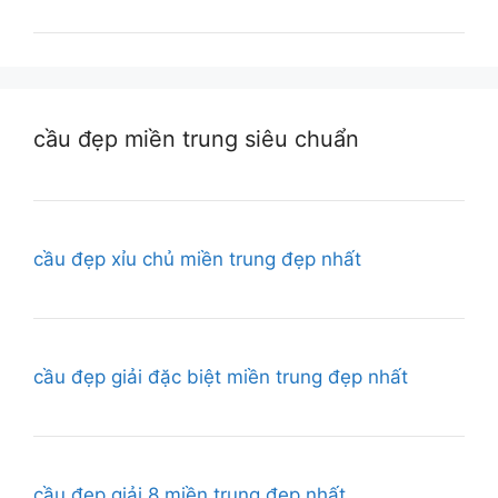
cầu đẹp miền trung siêu chuẩn
cầu đẹp xỉu chủ miền trung đẹp nhất
cầu đẹp giải đặc biệt miền trung đẹp nhất
cầu đẹp giải 8 miền trung đẹp nhất