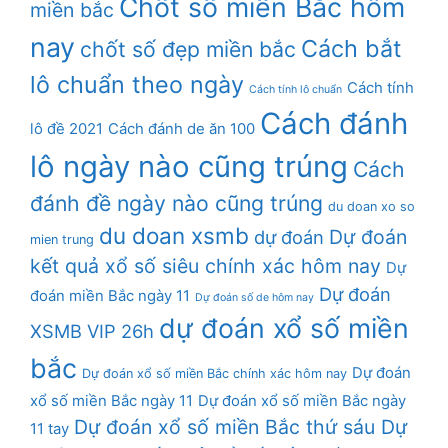
Chốt số miền Bắc hôm
miền bắc
nay
Cách bắt
chốt số đẹp miền bắc
lô chuẩn theo ngày
Cách tính
Cách tính lô chuẩn
Cách đánh
lô đề 2021
Cách đánh de ăn 100
lô ngày nào cũng trúng
Cách
đánh đề ngày nào cũng trúng
du doan xo so
du doan xsmb
Dự đoán
dự đoán
mien trung
kết quả xổ số siêu chính xác hôm nay
Dự
Dự đoán
đoán miền Bắc ngày 11
Dự đoán số de hôm nay
dự đoán xổ số miền
XSMB VIP 26h
bắc
Dự đoán
Dự đoán xổ số miền Bắc chính xác hôm nay
xổ số miền Bắc ngày 11
Dự đoán xổ số miền Bắc ngày
Dự đoán xổ số miền Bắc thứ sáu Dự
11 tay