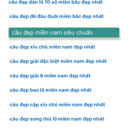
cầu đẹp dàn lô 10 số miền bắc đẹp nhất
cầu đẹp đề đầu đuôi miền bắc đẹp nhất
cầu đẹp miền nam siêu chuẩn
cầu đẹp xỉu chủ miền nam đẹp nhất
cầu đẹp giải đặc biệt miền nam đẹp nhất
cầu đẹp giải 8 miền nam đẹp nhất
cầu đẹp bao lô miền nam đẹp nhất
cầu đẹp cặp xỉu chủ miền nam đẹp nhất
cầu đẹp song thủ lô miền nam đẹp nhất