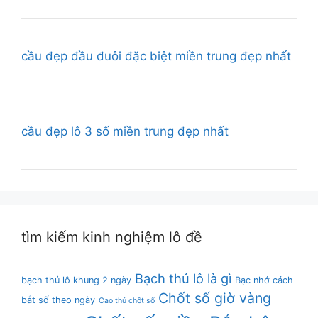
cầu đẹp đầu đuôi đặc biệt miền trung đẹp nhất
cầu đẹp lô 3 số miền trung đẹp nhất
tìm kiếm kinh nghiệm lô đề
Bạch thủ lô là gì
bạch thủ lô khung 2 ngày
Bạc nhớ cách
Chốt số giờ vàng
bắt số theo ngày
Cao thủ chốt số