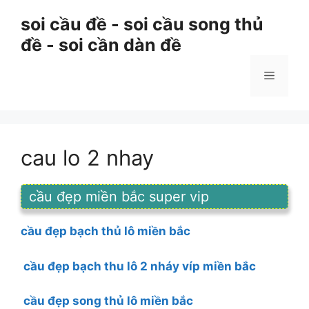
Chuyển
soi cầu đề - soi cầu song thủ
đến
đề - soi cần dàn đề
nội
dung
Menu
cau lo 2 nhay
cầu đẹp miền bắc super vip
cầu đẹp bạch thủ lô miền bắc
cầu đẹp bạch thu lô 2 nháy víp miền bắc
cầu đẹp song thủ lô miền bắc