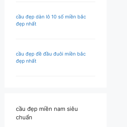
cầu đẹp dàn lô 10 số miền bắc
đẹp nhất
cầu đẹp đề đầu đuôi miền bắc
đẹp nhất
cầu đẹp miền nam siêu
chuẩn