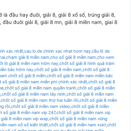
 là đầu hay đuôi, giải 8, giải 8 xổ số, trúng giải 8,
 8, đầu đuôi giải 8, giải 8 mn, giải 8 miền nam, giai 8
ính xác nhất
,
cau lo de chinh xac nhat hom nay
,
cầu lô de
mai
,
chạm giải 8 miền nam
,
cho số giải 8 miền nam
,
cho xem
ốt lô giải 8 miền nam hôm nay
,
chốt số giải 8 hình quả trám
 miền bắc hôm nay
,
chốt số giải 8 miền nam
,
chốt số giải 8
nam chốt số giải 8 miền
,
chốt số giải 8 miền nam miền bắc
t số giải 8 miền nam miễn phí chính xác nhất
,
chốt số giải 8
ne
,
chốt số giải 8 miền nam quyền tranh
,
chốt số giải 8 miền
g
,
chốt số giải 8 miền nam tây ninh
,
chốt số giải 8 miền nam
,
chốt số giải 8 miền nam thứ hai tuần rồi
,
chốt số giải 8 miền
ng rồi
,
chốt số giải 8 miền nam video
,
chốt số giải 8 miền
t số giải 8 miền nam vip 247
,
chốt số giải 8 miền nam vip
 giải 8 miền nam vip wap
,
chốt số giải 8 miền nam vũng
miền nam xổ số kiến thiết
,
chốt số giải 8 miền nam xskt
,
chốt
thử xổ số miền nam
,
chuyên gia dự đoán giải tám miền