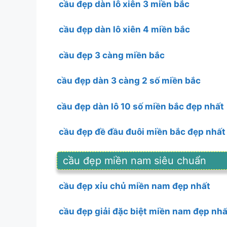
cầu đẹp dàn lô xiên 3 miền bắc
cầu đẹp dàn lô xiên 4 miền bắc
cầu đẹp 3 càng miền bắc
cầu đẹp dàn 3 càng 2 số miền bắc
cầu đẹp dàn lô 10 số miền bắc đẹp nhất
cầu đẹp đề đầu đuôi miền bắc đẹp nhất
cầu đẹp miền nam siêu chuẩn
cầu đẹp xỉu chủ miền nam đẹp nhất
cầu đẹp giải đặc biệt miền nam đẹp nhấ