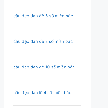
cầu đẹp dàn đề 6 số miền bắc
cầu đẹp dàn đề 8 số miền bắc
cầu đẹp dàn đề 10 số miền bắc
cầu đẹp dàn lô 4 số miền bắc