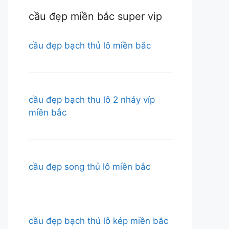
cầu đẹp miền bắc super vip
cầu đẹp bạch thủ lô miền bắc
cầu đẹp bạch thu lô 2 nháy víp
miền bắc
cầu đẹp song thủ lô miền bắc
cầu đẹp bạch thủ lô kép miền bắc