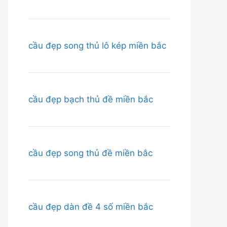
cầu đẹp song thủ lô kép miền bắc
cầu đẹp bạch thủ đề miền bắc
cầu đẹp song thủ đề miền bắc
cầu đẹp dàn đề 4 số miền bắc