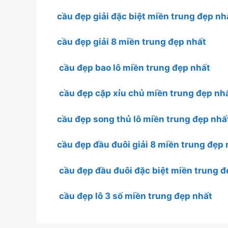
cầu đẹp giải đặc biệt miền trung đẹp nh
cầu đẹp giải 8 miền trung đẹp nhất
cầu đẹp bao lô miền trung đẹp nhất
cầu đẹp cặp xỉu chủ miền trung đẹp nh
cầu đẹp song thủ lô miền trung đẹp nhấ
cầu đẹp đầu đuôi giải 8 miền trung đẹp 
cầu đẹp đầu đuôi đặc biệt miền trung đ
cầu đẹp lô 3 số miền trung đẹp nhất