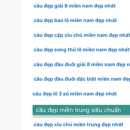
cầu đẹp giải 8 miền nam đẹp nhất
cầu đẹp bao lô miền nam đẹp nhất
cầu đẹp cặp xỉu chủ miền nam đẹp nhấ
cầu đẹp song thủ lô miền nam đẹp nhất
cầu đẹp đầu đuôi giải 8 miền nam đẹp 
cầu đẹp đầu đuôi đặc biệt miền nam đẹ
cầu đẹp lô 3 số miền nam đẹp nhất
cầu đẹp miền trung siêu chuẩn
cầu đẹp xỉu chủ miền trung đẹp nhất