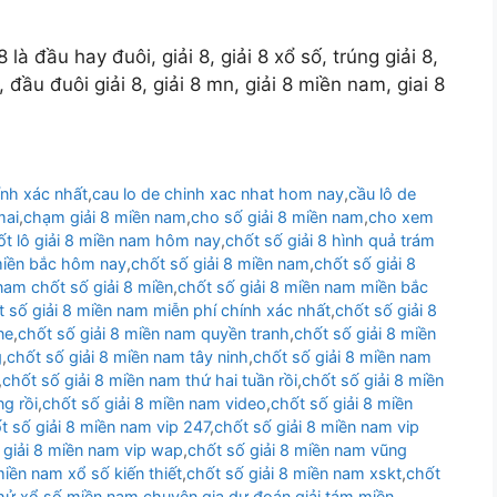
 là đầu hay đuôi, giải 8, giải 8 xổ số, trúng giải 8,
 8, đầu đuôi giải 8, giải 8 mn, giải 8 miền nam, giai 8
ính xác nhất
,
cau lo de chinh xac nhat hom nay
,
cầu lô de
mai
,
chạm giải 8 miền nam
,
cho số giải 8 miền nam
,
cho xem
ốt lô giải 8 miền nam hôm nay
,
chốt số giải 8 hình quả trám
 miền bắc hôm nay
,
chốt số giải 8 miền nam
,
chốt số giải 8
nam chốt số giải 8 miền
,
chốt số giải 8 miền nam miền bắc
t số giải 8 miền nam miễn phí chính xác nhất
,
chốt số giải 8
ne
,
chốt số giải 8 miền nam quyền tranh
,
chốt số giải 8 miền
g
,
chốt số giải 8 miền nam tây ninh
,
chốt số giải 8 miền nam
,
chốt số giải 8 miền nam thứ hai tuần rồi
,
chốt số giải 8 miền
ng rồi
,
chốt số giải 8 miền nam video
,
chốt số giải 8 miền
t số giải 8 miền nam vip 247
,
chốt số giải 8 miền nam vip
 giải 8 miền nam vip wap
,
chốt số giải 8 miền nam vũng
miền nam xổ số kiến thiết
,
chốt số giải 8 miền nam xskt
,
chốt
thử xổ số miền nam
,
chuyên gia dự đoán giải tám miền