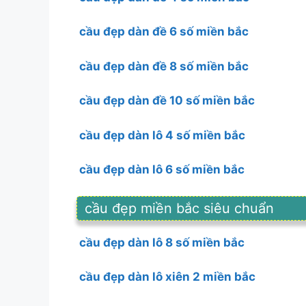
cầu đẹp dàn đề 6 số miền bắc
cầu đẹp dàn đề 8 số miền bắc
cầu đẹp dàn đề 10 số miền bắc
cầu đẹp dàn lô 4 số miền bắc
cầu đẹp dàn lô 6 số miền bắc
cầu đẹp miền bắc siêu chuẩn
cầu đẹp dàn lô 8 số miền bắc
cầu đẹp dàn lô xiên 2 miền bắc