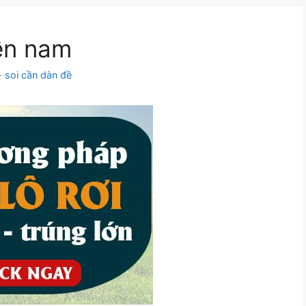
ền nam
- soi cần dàn đề