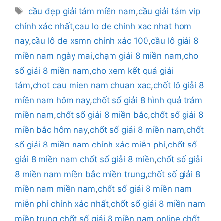
mục
Thẻ
cầu đẹp giải tám miền nam
,
cầu giải tám vip
chính xác nhất
,
cau lo de chinh xac nhat hom
nay
,
cầu lô de xsmn chính xác 100
,
cầu lô giải 8
miền nam ngày mai
,
chạm giải 8 miền nam
,
cho
số giải 8 miền nam
,
cho xem kết quả giải
tám
,
chot cau mien nam chuan xac
,
chốt lô giải 8
miền nam hôm nay
,
chốt số giải 8 hình quả trám
miền nam
,
chốt số giải 8 miền bắc
,
chốt số giải 8
miền bắc hôm nay
,
chốt số giải 8 miền nam
,
chốt
số giải 8 miền nam chính xác miễn phí
,
chốt số
giải 8 miền nam chốt số giải 8 miền
,
chốt số giải
8 miền nam miền bắc miền trung
,
chốt số giải 8
miền nam miền nam
,
chốt số giải 8 miền nam
miễn phí chính xác nhất
,
chốt số giải 8 miền nam
miền trung
,
chốt số giải 8 miền nam online
,
chốt