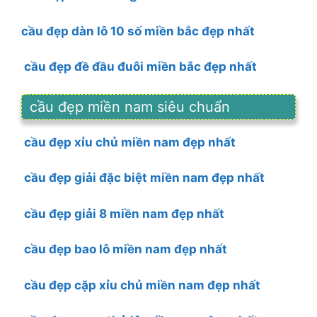
cầu đẹp dàn lô 10 số miền bắc đẹp nhất
cầu đẹp đề đầu đuôi miền bắc đẹp nhất
cầu đẹp miền nam siêu chuẩn
cầu đẹp xỉu chủ miền nam đẹp nhất
cầu đẹp giải đặc biệt miền nam đẹp nhất
cầu đẹp giải 8 miền nam đẹp nhất
cầu đẹp bao lô miền nam đẹp nhất
cầu đẹp cặp xỉu chủ miền nam đẹp nhất