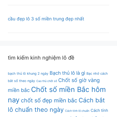
cầu đẹp lô 3 số miền trung đẹp nhất
tìm kiếm kinh nghiệm lô đề
Bạch thủ lô là gì
bạch thủ lô khung 2 ngày
Bạc nhớ cách
Chốt số giờ vàng
bắt số theo ngày
Cao thủ chốt số
Chốt số miền Bắc hôm
miền bắc
nay
Cách bắt
chốt số đẹp miền bắc
lô chuẩn theo ngày
Cách tính
Cách tính lô chuẩn