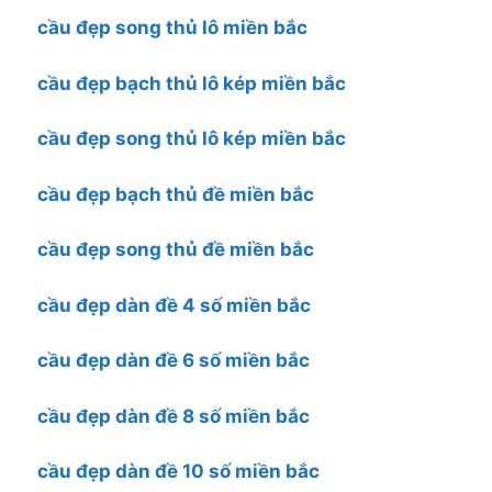
cầu đẹp song thủ lô miền bắc
cầu đẹp bạch thủ lô kép miền bắc
cầu đẹp song thủ lô kép miền bắc
cầu đẹp bạch thủ đề miền bắc
cầu đẹp song thủ đề miền bắc
cầu đẹp dàn đề 4 số miền bắc
cầu đẹp dàn đề 6 số miền bắc
cầu đẹp dàn đề 8 số miền bắc
cầu đẹp dàn đề 10 số miền bắc