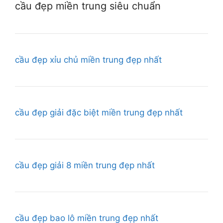
cầu đẹp miền trung siêu chuẩn
cầu đẹp xỉu chủ miền trung đẹp nhất
cầu đẹp giải đặc biệt miền trung đẹp nhất
cầu đẹp giải 8 miền trung đẹp nhất
cầu đẹp bao lô miền trung đẹp nhất