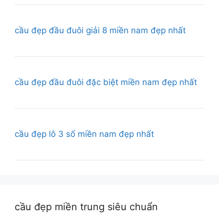
cầu đẹp đầu đuôi giải 8 miền nam đẹp nhất
cầu đẹp đầu đuôi đặc biệt miền nam đẹp nhất
cầu đẹp lô 3 số miền nam đẹp nhất
cầu đẹp miền trung siêu chuẩn