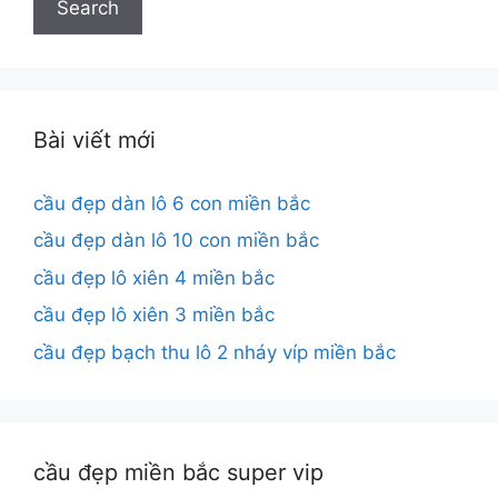
Search
Bài viết mới
cầu đẹp dàn lô 6 con miền bắc
cầu đẹp dàn lô 10 con miền bắc
cầu đẹp lô xiên 4 miền bắc
cầu đẹp lô xiên 3 miền bắc
cầu đẹp bạch thu lô 2 nháy víp miền bắc
cầu đẹp miền bắc super vip