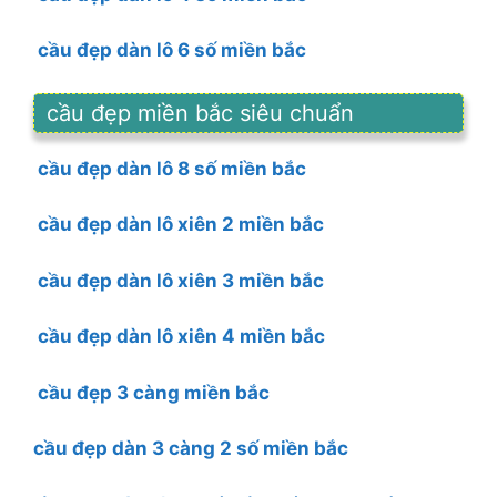
cầu đẹp dàn lô 6 số miền bắc
cầu đẹp miền bắc siêu chuẩn
cầu đẹp dàn lô 8 số miền bắc
cầu đẹp dàn lô xiên 2 miền bắc
cầu đẹp dàn lô xiên 3 miền bắc
cầu đẹp dàn lô xiên 4 miền bắc
cầu đẹp 3 càng miền bắc
cầu đẹp dàn 3 càng 2 số miền bắc