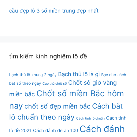
cầu đẹp lô 3 số miền trung đẹp nhất
tìm kiếm kinh nghiệm lô đề
Bạch thủ lô là gì
bạch thủ lô khung 2 ngày
Bạc nhớ cách
Chốt số giờ vàng
bắt số theo ngày
Cao thủ chốt số
Chốt số miền Bắc hôm
miền bắc
nay
Cách bắt
chốt số đẹp miền bắc
lô chuẩn theo ngày
Cách tính
Cách tính lô chuẩn
Cách đánh
lô đề 2021
Cách đánh de ăn 100