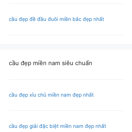
cầu đẹp đề đầu đuôi miền bắc đẹp nhất
cầu đẹp miền nam siêu chuẩn
cầu đẹp xỉu chủ miền nam đẹp nhất
cầu đẹp giải đặc biệt miền nam đẹp nhất