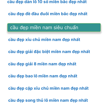
cầu đẹp dàn lô 10 số miền bắc đẹp nhất
cầu đẹp đề đầu đuôi miền bắc đẹp nhất
cầu đẹp miền nam siêu chuẩn
cầu đẹp xỉu chủ miền nam đẹp nhất
cầu đẹp giải đặc biệt miền nam đẹp nhất
cầu đẹp giải 8 miền nam đẹp nhất
cầu đẹp bao lô miền nam đẹp nhất
cầu đẹp cặp xỉu chủ miền nam đẹp nhất
cầu đẹp song thủ lô miền nam đẹp nhất