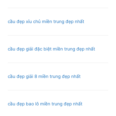
cầu đẹp xỉu chủ miền trung đẹp nhất
cầu đẹp giải đặc biệt miền trung đẹp nhất
cầu đẹp giải 8 miền trung đẹp nhất
cầu đẹp bao lô miền trung đẹp nhất