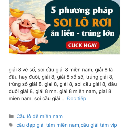
giải 8 vé số, soi cầu giải 8 miền nam, giải 8 là
đầu hay đuôi, giải 8, giải 8 xổ số, trúng giải 8,
trúng số giải 8, giai 8, giải 8, soi cầu giải 8, đầu
đuôi giải 8, giải 8 mn, giải 8 miền nam, giai 8
mien nam, soi cầu giải …
Đọc tiếp
Danh
Cầu lô đề miền nam
mục
Thẻ
cầu đẹp giải tám miền nam
,
cầu giải tám vip