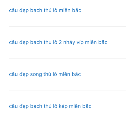
cầu đẹp bạch thủ lô miền bắc
cầu đẹp bạch thu lô 2 nháy víp miền bắc
cầu đẹp song thủ lô miền bắc
cầu đẹp bạch thủ lô kép miền bắc