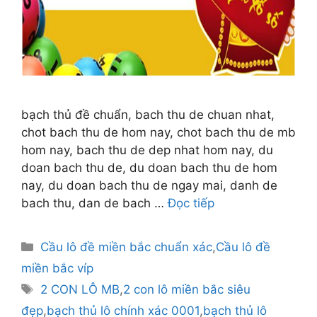
bạch thủ đề chuẩn, bach thu de chuan nhat,
chot bach thu de hom nay, chot bach thu de mb
hom nay, bach thu de dep nhat hom nay, du
doan bach thu de, du doan bach thu de hom
nay, du doan bach thu de ngay mai, danh de
bach thu, dan de bach …
Đọc tiếp
Danh
Cầu lô đề miền bắc chuẩn xác
,
Cầu lô đề
mục
miền bắc víp
Thẻ
2 CON LÔ MB
,
2 con lô miền bắc siêu
đẹp
,
bạch thủ lô chính xác 0001
,
bạch thủ lô