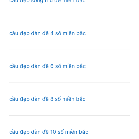
cầu đẹp song thủ đề miền bắc
cầu đẹp dàn đề 4 số miền bắc
cầu đẹp dàn đề 6 số miền bắc
cầu đẹp dàn đề 8 số miền bắc
cầu đẹp dàn đề 10 số miền bắc