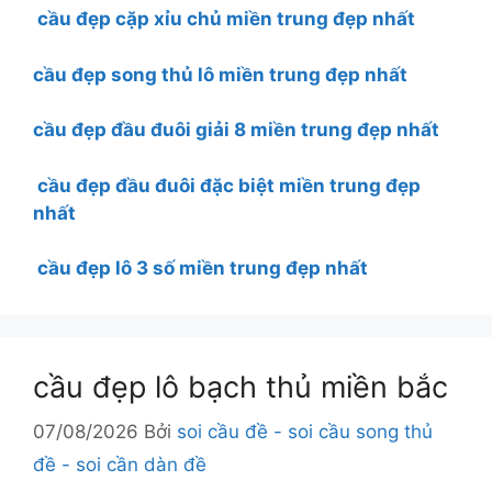
cầu đẹp cặp xỉu chủ miền trung đẹp nhất
cầu đẹp song thủ lô miền trung đẹp nhất
cầu đẹp đầu đuôi giải 8 miền trung đẹp nhất
cầu đẹp đầu đuôi đặc biệt miền trung đẹp
nhất
cầu đẹp lô 3 số miền trung đẹp nhất
cầu đẹp lô bạch thủ miền bắc
07/08/2026
Bởi
soi cầu đề - soi cầu song thủ
đề - soi cần dàn đề