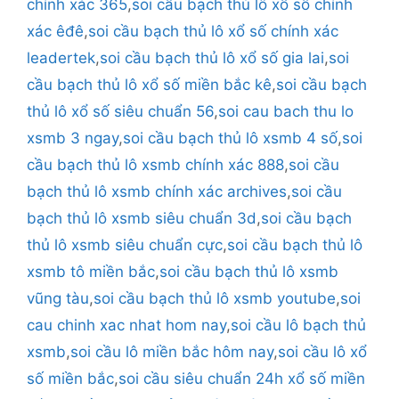
chính xác 365
,
soi cầu bạch thủ lô xổ số chính
xác êđê
,
soi cầu bạch thủ lô xổ số chính xác
leadertek
,
soi cầu bạch thủ lô xổ số gia lai
,
soi
cầu bạch thủ lô xổ số miền bắc kê
,
soi cầu bạch
thủ lô xổ số siêu chuẩn 56
,
soi cau bach thu lo
xsmb 3 ngay
,
soi cầu bạch thủ lô xsmb 4 số
,
soi
cầu bạch thủ lô xsmb chính xác 888
,
soi cầu
bạch thủ lô xsmb chính xác archives
,
soi cầu
bạch thủ lô xsmb siêu chuẩn 3d
,
soi cầu bạch
thủ lô xsmb siêu chuẩn cực
,
soi cầu bạch thủ lô
xsmb tô miền bắc
,
soi cầu bạch thủ lô xsmb
vũng tàu
,
soi cầu bạch thủ lô xsmb youtube
,
soi
cau chinh xac nhat hom nay
,
soi cầu lô bạch thủ
xsmb
,
soi cầu lô miền bắc hôm nay
,
soi cầu lô xổ
số miền bắc
,
soi cầu siêu chuẩn 24h xổ số miền