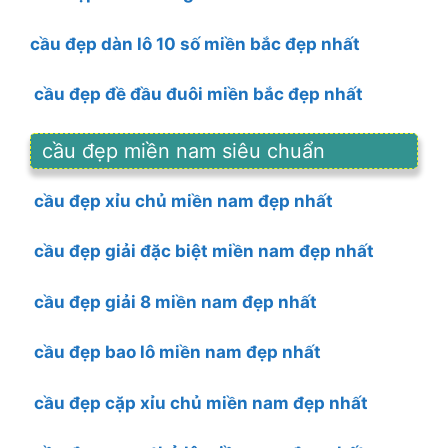
cầu đẹp dàn lô 10 số miền bắc đẹp nhất
cầu đẹp đề đầu đuôi miền bắc đẹp nhất
cầu đẹp miền nam siêu chuẩn
cầu đẹp xỉu chủ miền nam đẹp nhất
cầu đẹp giải đặc biệt miền nam đẹp nhất
cầu đẹp giải 8 miền nam đẹp nhất
cầu đẹp bao lô miền nam đẹp nhất
cầu đẹp cặp xỉu chủ miền nam đẹp nhất