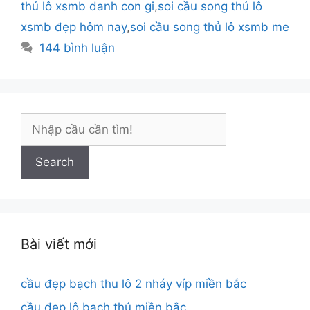
thủ lô xsmb danh con gi
,
soi cầu song thủ lô
xsmb đẹp hôm nay
,
soi cầu song thủ lô xsmb me
144 bình luận
Search
Bài viết mới
cầu đẹp bạch thu lô 2 nháy víp miền bắc
cầu đẹp lô bạch thủ miền bắc