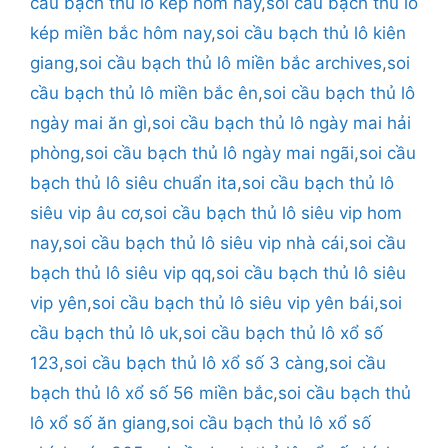
cầu bạch thủ lô kép hôm nay
,
soi cầu bạch thủ lô
kép miền bắc hôm nay
,
soi cầu bạch thủ lô kiên
giang
,
soi cầu bạch thủ lô miền bắc archives
,
soi
cầu bạch thủ lô miền bắc ên
,
soi cầu bạch thủ lô
ngày mai ăn gì
,
soi cầu bạch thủ lô ngày mai hải
phòng
,
soi cầu bạch thủ lô ngày mai ngãi
,
soi cầu
bạch thủ lô siêu chuẩn ita
,
soi cầu bạch thủ lô
siêu vip âu cơ
,
soi cầu bạch thủ lô siêu vip hom
nay
,
soi cầu bạch thủ lô siêu vip nhà cái
,
soi cầu
bạch thủ lô siêu vip qq
,
soi cầu bạch thủ lô siêu
vip yên
,
soi cầu bạch thủ lô siêu vip yên bái
,
soi
cầu bạch thủ lô uk
,
soi cầu bạch thủ lô xổ số
123
,
soi cầu bạch thủ lô xổ số 3 càng
,
soi cầu
bạch thủ lô xổ số 56 miền bắc
,
soi cầu bạch thủ
lô xổ số ăn giang
,
soi cầu bạch thủ lô xổ số