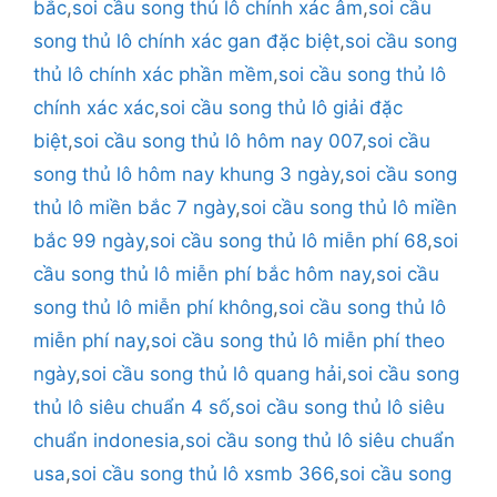
bắc
,
soi cầu song thủ lô chính xác âm
,
soi cầu
song thủ lô chính xác gan đặc biệt
,
soi cầu song
thủ lô chính xác phần mềm
,
soi cầu song thủ lô
chính xác xác
,
soi cầu song thủ lô giải đặc
biệt
,
soi cầu song thủ lô hôm nay 007
,
soi cầu
song thủ lô hôm nay khung 3 ngày
,
soi cầu song
thủ lô miền bắc 7 ngày
,
soi cầu song thủ lô miền
bắc 99 ngày
,
soi cầu song thủ lô miễn phí 68
,
soi
cầu song thủ lô miễn phí bắc hôm nay
,
soi cầu
song thủ lô miễn phí không
,
soi cầu song thủ lô
miễn phí nay
,
soi cầu song thủ lô miễn phí theo
ngày
,
soi cầu song thủ lô quang hải
,
soi cầu song
thủ lô siêu chuẩn 4 số
,
soi cầu song thủ lô siêu
chuẩn indonesia
,
soi cầu song thủ lô siêu chuẩn
usa
,
soi cầu song thủ lô xsmb 366
,
soi cầu song