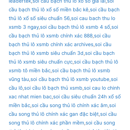
leadertek
,
soi cầu bạch thủ lô xổ số gia lai
,
soi
cầu bạch thủ lô xổ số miền bắc kê
,
soi cầu bạch
thủ lô xổ số siêu chuẩn 56
,
soi cau bach thu lo
xsmb 3 ngay
,
soi cầu bạch thủ lô xsmb 4 số
,
soi
cầu bạch thủ lô xsmb chính xác 888
,
soi cầu
bạch thủ lô xsmb chính xác archives
,
soi cầu
bạch thủ lô xsmb siêu chuẩn 3d
,
soi cầu bạch
thủ lô xsmb siêu chuẩn cực
,
soi cầu bạch thủ lô
xsmb tô miền bắc
,
soi cầu bạch thủ lô xsmb
vũng tàu
,
soi cầu bạch thủ lô xsmb youtube
,
soi
cầu lô
,
soi cầu lô bạch thủ xsmb
,
soi cau lo chinh
xac nhat mien bac
,
soi cầu siêu chuẩn 24h xổ số
miền bắc
,
soi cầu song thủ lô chính xác âm
,
soi
cầu song thủ lô chính xác gan đặc biệt
,
soi cầu
song thủ lô chính xác phần mềm
,
soi cầu song