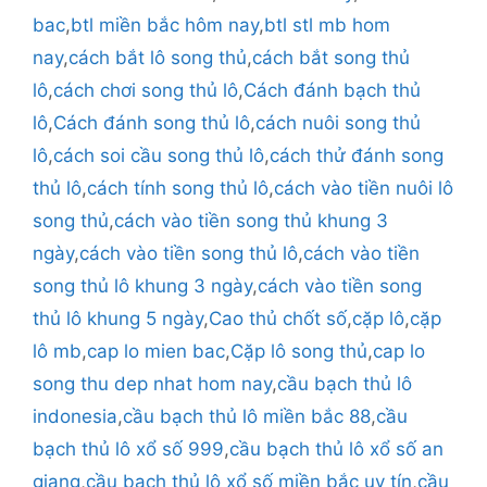
bac
,
btl miền bắc hôm nay
,
btl stl mb hom
nay
,
cách bắt lô song thủ
,
cách bắt song thủ
lô
,
cách chơi song thủ lô
,
Cách đánh bạch thủ
lô
,
Cách đánh song thủ lô
,
cách nuôi song thủ
lô
,
cách soi cầu song thủ lô
,
cách thử đánh song
thủ lô
,
cách tính song thủ lô
,
cách vào tiền nuôi lô
song thủ
,
cách vào tiền song thủ khung 3
ngày
,
cách vào tiền song thủ lô
,
cách vào tiền
song thủ lô khung 3 ngày
,
cách vào tiền song
thủ lô khung 5 ngày
,
Cao thủ chốt số
,
cặp lô
,
cặp
lô mb
,
cap lo mien bac
,
Cặp lô song thủ
,
cap lo
song thu dep nhat hom nay
,
cầu bạch thủ lô
indonesia
,
cầu bạch thủ lô miền bắc 88
,
cầu
bạch thủ lô xổ số 999
,
cầu bạch thủ lô xổ số an
giang
,
cầu bạch thủ lô xổ số miền bắc uy tín
,
cầu