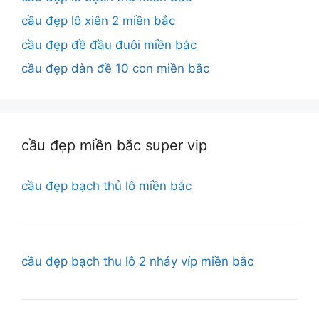
cầu đẹp lô xiên 2 miền bắc
cầu đẹp đề đầu đuôi miền bắc
cầu đẹp dàn đề 10 con miền bắc
cầu đẹp miền bắc super vip
cầu đẹp bạch thủ lô miền bắc
cầu đẹp bạch thu lô 2 nháy víp miền bắc