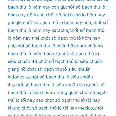
bạch thủ lô hôm nay con gì
,
chốt số bạch thủ lô
hôm nay dễ trúng
,
chốt số bạch thủ lô hôm nay
google
,
chốt số bạch thủ lô hôm nay hòa
,
chốt số
bạch thủ lô hôm nay karaoke
,
chốt số bạch thủ
lô hôm nay nhé
,
chốt số bạch thủ lô hôm nay
phí
,
chốt số bạch thủ lô miền bắc euro
,
chốt số
bạch thủ lô miền bắc ok
,
chốt số bạch thủ lô
siêu chuẩn 4d
,
chốt số bạch thủ lô siêu chuẩn
giang hồ
,
chốt số bạch thủ lô siêu chuẩn
indonesia
,
chốt số bạch thủ lô siêu chuẩn
ita
,
chốt số bạch thủ lô siêu chuẩn là gì
,
chốt số
bạch thủ lô siêu chuẩn trung quốc
,
chốt số bạch
thủ lô tối nay cao
,
chốt số bạch thủ lô tối nay
khung
,
chốt số bạch thủ lô tối nay mexico
,
chốt
số bạch thủ lô tối nay quảng ngãi
,
chốt số bạch