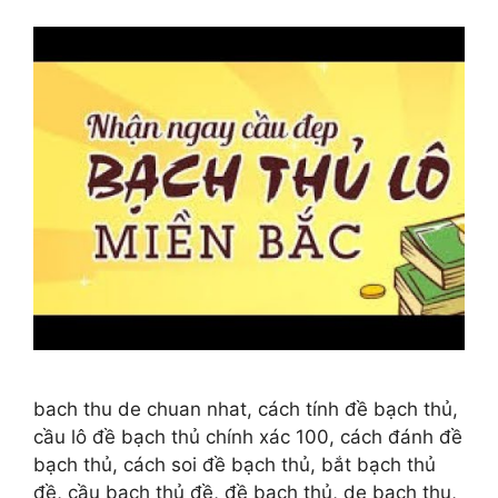
bach thu de chuan nhat, cách tính đề bạch thủ,
cầu lô đề bạch thủ chính xác 100, cách đánh đề
bạch thủ, cách soi đề bạch thủ, bắt bạch thủ
đề, cầu bạch thủ đề, đề bạch thủ, de bach thu,