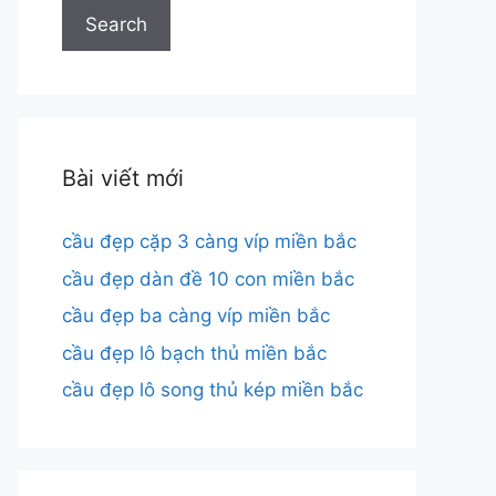
Search
Bài viết mới
cầu đẹp cặp 3 càng víp miền bắc
cầu đẹp dàn đề 10 con miền bắc
cầu đẹp ba càng víp miền bắc
cầu đẹp lô bạch thủ miền bắc
cầu đẹp lô song thủ kép miền bắc