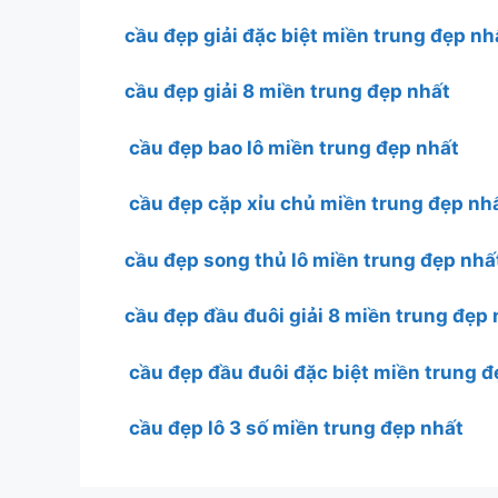
cầu đẹp giải đặc biệt miền trung đẹp nh
cầu đẹp giải 8 miền trung đẹp nhất
cầu đẹp bao lô miền trung đẹp nhất
cầu đẹp cặp xỉu chủ miền trung đẹp nh
cầu đẹp song thủ lô miền trung đẹp nhấ
cầu đẹp đầu đuôi giải 8 miền trung đẹp 
cầu đẹp đầu đuôi đặc biệt miền trung đ
cầu đẹp lô 3 số miền trung đẹp nhất