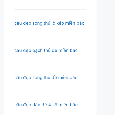
cầu đẹp song thủ lô kép miền bắc
cầu đẹp bạch thủ đề miền bắc
cầu đẹp song thủ đề miền bắc
cầu đẹp dàn đề 4 số miền bắc