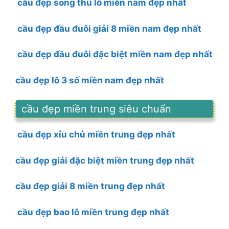
cầu đẹp song thủ lô miền nam đẹp nhất
cầu đẹp đầu đuôi giải 8 miền nam đẹp nhất
cầu đẹp đầu đuôi đặc biệt miền nam đẹp nhất
cầu đẹp lô 3 số miền nam đẹp nhất
cầu đẹp miền trung siêu chuẩn
cầu đẹp xỉu chủ miền trung đẹp nhất
cầu đẹp giải đặc biệt miền trung đẹp nhất
cầu đẹp giải 8 miền trung đẹp nhất
cầu đẹp bao lô miền trung đẹp nhất