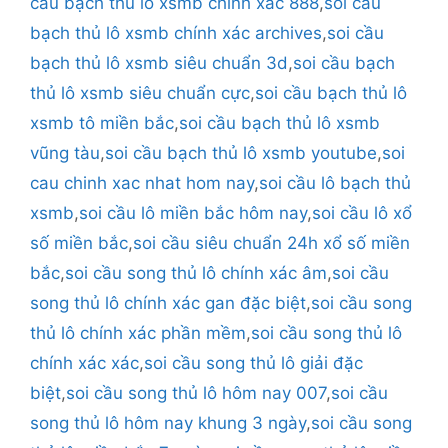
cầu bạch thủ lô xsmb chính xác 888
,
soi cầu
bạch thủ lô xsmb chính xác archives
,
soi cầu
bạch thủ lô xsmb siêu chuẩn 3d
,
soi cầu bạch
thủ lô xsmb siêu chuẩn cực
,
soi cầu bạch thủ lô
xsmb tô miền bắc
,
soi cầu bạch thủ lô xsmb
vũng tàu
,
soi cầu bạch thủ lô xsmb youtube
,
soi
cau chinh xac nhat hom nay
,
soi cầu lô bạch thủ
xsmb
,
soi cầu lô miền bắc hôm nay
,
soi cầu lô xổ
số miền bắc
,
soi cầu siêu chuẩn 24h xổ số miền
bắc
,
soi cầu song thủ lô chính xác âm
,
soi cầu
song thủ lô chính xác gan đặc biệt
,
soi cầu song
thủ lô chính xác phần mềm
,
soi cầu song thủ lô
chính xác xác
,
soi cầu song thủ lô giải đặc
biệt
,
soi cầu song thủ lô hôm nay 007
,
soi cầu
song thủ lô hôm nay khung 3 ngày
,
soi cầu song