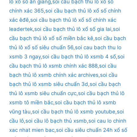
lô xổ số ăn giang
,
soi cầu bạch thủ lô xổ số
chính xác 365
,
soi cầu bạch thủ lô xổ số chính
xác êđê
,
soi cầu bạch thủ lô xổ số chính xác
leadertek
,
soi cầu bạch thủ lô xổ số gia lai
,
soi
cầu bạch thủ lô xổ số miền bắc kê
,
soi cầu bạch
thủ lô xổ số siêu chuẩn 56
,
soi cau bach thu lo
xsmb 3 ngay
,
soi cầu bạch thủ lô xsmb 4 số
,
soi
cầu bạch thủ lô xsmb chính xác 888
,
soi cầu
bạch thủ lô xsmb chính xác archives
,
soi cầu
bạch thủ lô xsmb siêu chuẩn 3d
,
soi cầu bạch
thủ lô xsmb siêu chuẩn cực
,
soi cầu bạch thủ lô
xsmb tô miền bắc
,
soi cầu bạch thủ lô xsmb
vũng tàu
,
soi cầu bạch thủ lô xsmb youtube
,
soi
cầu lô
,
soi cầu lô bạch thủ xsmb
,
soi cau lo chinh
xac nhat mien bac
,
soi cầu siêu chuẩn 24h xổ số