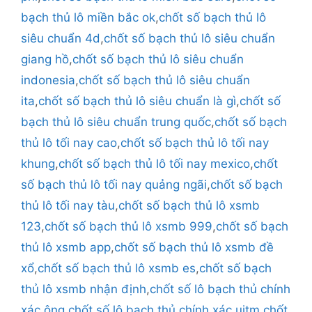
bạch thủ lô miền bắc ok
,
chốt số bạch thủ lô
siêu chuẩn 4d
,
chốt số bạch thủ lô siêu chuẩn
giang hồ
,
chốt số bạch thủ lô siêu chuẩn
indonesia
,
chốt số bạch thủ lô siêu chuẩn
ita
,
chốt số bạch thủ lô siêu chuẩn là gì
,
chốt số
bạch thủ lô siêu chuẩn trung quốc
,
chốt số bạch
thủ lô tối nay cao
,
chốt số bạch thủ lô tối nay
khung
,
chốt số bạch thủ lô tối nay mexico
,
chốt
số bạch thủ lô tối nay quảng ngãi
,
chốt số bạch
thủ lô tối nay tàu
,
chốt số bạch thủ lô xsmb
123
,
chốt số bạch thủ lô xsmb 999
,
chốt số bạch
thủ lô xsmb app
,
chốt số bạch thủ lô xsmb đề
xổ
,
chốt số bạch thủ lô xsmb es
,
chốt số bạch
thủ lô xsmb nhận định
,
chốt số lô bạch thủ chính
xác ông
,
chốt số lô bạch thủ chính xác uitm
,
chốt