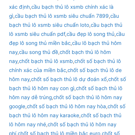
xác định
,
cầu bạch thủ lô xsmb chính xác là
gì
,
cầu bạch thủ lô xsmb siêu chuẩn 7899
,
cầu
bạch thủ lô xsmb siêu chuẩn loto
,
cầu bạch thủ
lô xsmb siêu chuẩn pdf
,
cầu đẹp lô song thủ
,
cầu
đẹp lô song thủ miền bắc
,
cầu lô bạch thủ hôm
nay
,
cầu song thủ đề
,
chốt bạch thủ lô hôm
nay
,
chốt bạch thủ lô xsmb
,
chốt số bạch thủ lô
chính xác của miền bắc
,
chốt số bạch thủ lô de
hôm nay
,
chốt số bạch thủ lô dự đoán xổ
,
chốt số
bạch thủ lô hôm nay con gì
,
chốt số bạch thủ lô
hôm nay dễ trúng
,
chốt số bạch thủ lô hôm nay
google
,
chốt số bạch thủ lô hôm nay hòa
,
chốt số
bạch thủ lô hôm nay karaoke
,
chốt số bạch thủ
lô hôm nay nhé
,
chốt số bạch thủ lô hôm nay
phí
,
chốt số bạch thủ lô miền bắc euro
,
chốt số