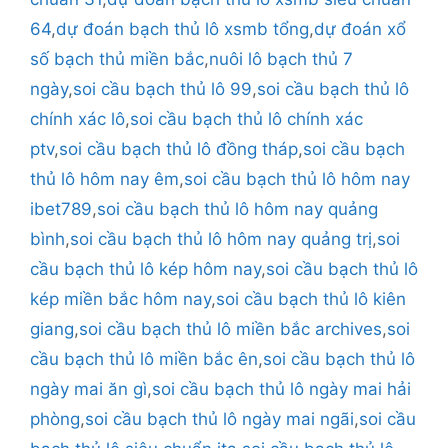
64
,
dự đoán bạch thủ lô xsmb tổng
,
dự đoán xổ
số bạch thủ miền bắc
,
nuôi lô bạch thủ 7
ngày
,
soi cầu bạch thủ lô 99
,
soi cầu bạch thủ lô
chính xác lô
,
soi cầu bạch thủ lô chính xác
ptv
,
soi cầu bạch thủ lô đồng tháp
,
soi cầu bạch
thủ lô hôm nay êm
,
soi cầu bạch thủ lô hôm nay
ibet789
,
soi cầu bạch thủ lô hôm nay quảng
bình
,
soi cầu bạch thủ lô hôm nay quảng trị
,
soi
cầu bạch thủ lô kép hôm nay
,
soi cầu bạch thủ lô
kép miền bắc hôm nay
,
soi cầu bạch thủ lô kiên
giang
,
soi cầu bạch thủ lô miền bắc archives
,
soi
cầu bạch thủ lô miền bắc ên
,
soi cầu bạch thủ lô
ngày mai ăn gì
,
soi cầu bạch thủ lô ngày mai hải
phòng
,
soi cầu bạch thủ lô ngày mai ngãi
,
soi cầu