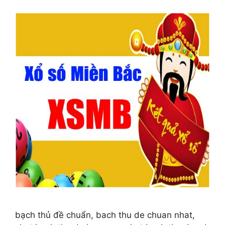
bạch thủ đề chuẩn, bach thu de chuan nhat,