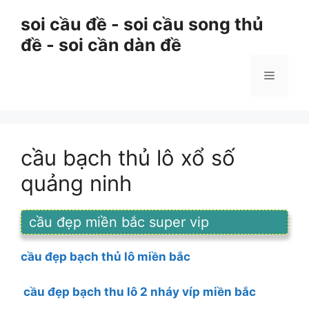
Chuyển
soi cầu đề - soi cầu song thủ
đến
đề - soi cần dàn đề
nội
dung
Menu
cầu bạch thủ lô xổ số
quảng ninh
cầu đẹp miền bắc super vip
cầu đẹp bạch thủ lô miền bắc
cầu đẹp bạch thu lô 2 nháy víp miền bắc