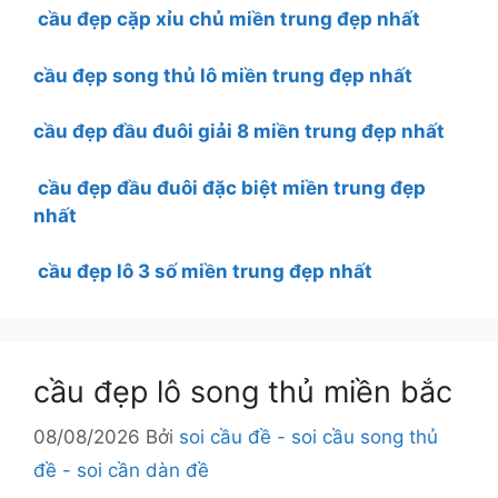
cầu đẹp cặp xỉu chủ miền trung đẹp nhất
cầu đẹp song thủ lô miền trung đẹp nhất
cầu đẹp đầu đuôi giải 8 miền trung đẹp nhất
cầu đẹp đầu đuôi đặc biệt miền trung đẹp
nhất
cầu đẹp lô 3 số miền trung đẹp nhất
cầu đẹp lô song thủ miền bắc
08/08/2026
Bởi
soi cầu đề - soi cầu song thủ
đề - soi cần dàn đề