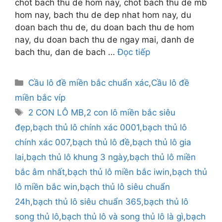
chot bach thu de hom nay, chot bach thu de mb
hom nay, bach thu de dep nhat hom nay, du
doan bach thu de, du doan bach thu de hom
nay, du doan bach thu de ngay mai, danh de
bach thu, dan de bach …
Đọc tiếp
Danh
Cầu lô đề miền bắc chuẩn xác
,
Cầu lô đề
mục
miền bắc víp
Thẻ
2 CON LÔ MB
,
2 con lô miền bắc siêu
đẹp
,
bạch thủ lô chính xác 0001
,
bạch thủ lô
chính xác 007
,
bạch thủ lô đề
,
bạch thủ lô gia
lai
,
bạch thủ lô khung 3 ngày
,
bạch thủ lô miền
bắc âm nhất
,
bạch thủ lô miền bắc iwin
,
bạch thủ
lô miền bắc win
,
bạch thủ lô siêu chuẩn
24h
,
bạch thủ lô siêu chuẩn 365
,
bạch thủ lô
song thủ lô
,
bạch thủ lô và song thủ lô là gì
,
bạch