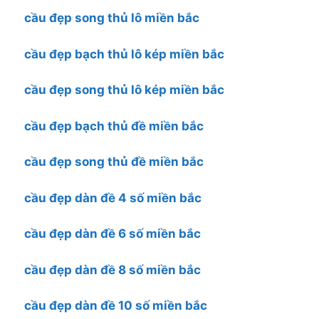
cầu đẹp song thủ lô miền bắc
cầu đẹp bạch thủ lô kép miền bắc
cầu đẹp song thủ lô kép miền bắc
cầu đẹp bạch thủ đề miền bắc
cầu đẹp song thủ đề miền bắc
cầu đẹp dàn đề 4 số miền bắc
cầu đẹp dàn đề 6 số miền bắc
cầu đẹp dàn đề 8 số miền bắc
cầu đẹp dàn đề 10 số miền bắc